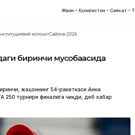
Жаҳон
Қозоғистон
Сиёсат
Т
нституциявий ислоҳот
Сайлов-2026
даги биринчи мусобақасида
иринчи, жаҳоннинг 54-ракеткаси Анна
А 250 турнири финалига чиқди, деб хабар