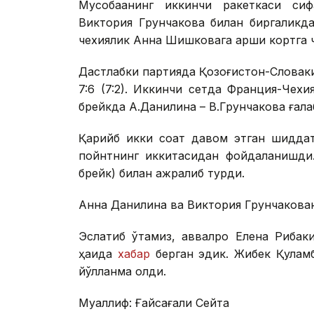
Мусобақанинг иккинчи ракеткаси сиф
Виктория Грунчакова билан биргаликд
чехиялик Анна Шишковага қарши кортга ч
Дастлабки партияда Қозоғистон-Словаки
7:6 (7:2). Иккинчи сетда Франция-Чехи
брейкда А.Данилина – В.Грунчакова ғалаба
Қарийб икки соат давом этган шиддат
пойнтнинг иккитасидан фойдаланишди.
брейк) билан ажралиб турди.
Анна Данилина ва Виктория Грунчаковани
Эслатиб ўтамиз, аввалроқ Елена Рибак
ҳақида
хабар
берган эдик. Жибек Қуламб
йўлланма олди.
Муаллиф: Ғайсағали Сейтақ