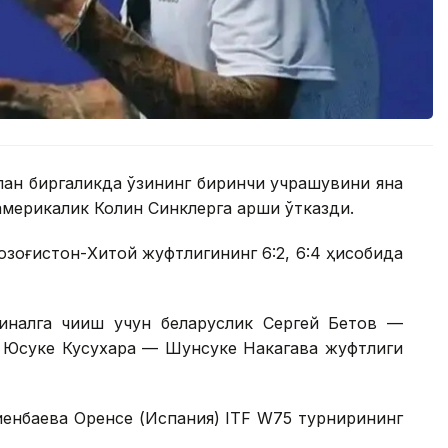
лан биргаликда ўзининг биринчи учрашувини яна
америкалик Колин Синклерга қарши ўтказди.
Қозоғистон-Хитой жуфтлигининг 6:2, 6:4 ҳисобида
налга чиқиш учун беларуслик Сергей Бетов —
к Юсуке Кусухара — Шунсуке Накагава жуфтлиги
иенбаева Оренсе (Испания) ITF W75 турнирининг