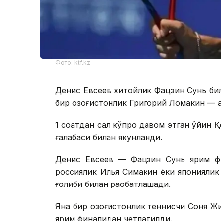
Фото: ktf.kz
Денис Евсеев хитойлик Фацзин Сунь би
бир қозоғистонлик Григорий Ломакин — 
1 соатдан сал кўпроқ давом этган ўйин 
ғалабаси билан якунланди.
Денис Евсеев — Фацзин Сунь ярим фи
россиялик Илья Симакин ёки японияли
ғолиби билан рақобатлашади.
Яна бир қозоғистонлик теннисчи Соня Ж
ярим финалидан четлатилди.