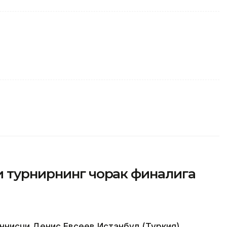
и турнирнинг чорак финалига
еннисчи Денис Евсеев Истанбул (Туркия)