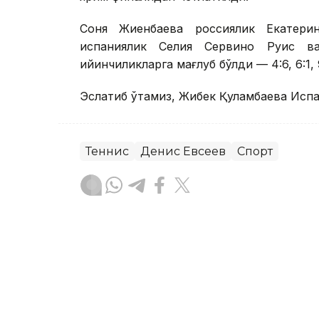
Соня Жиенбаева россиялик Екатери
испаниялик Селия Сервино Руис в
қийинчиликларга мағлуб бўлди — 4:6, 6:1, 9
Эслатиб ўтамиз, Жибек Қуламбаева Исп
Теннис
Денис Евсеев
Спорт
Бекабат Узаков
Муаллиф