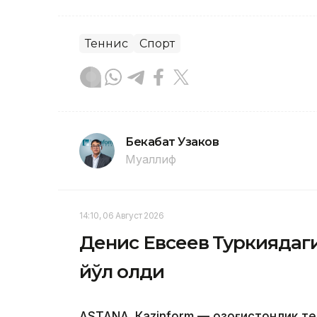
Теннис
Спорт
Бекабат Узаков
Муаллиф
14:10, 06 Август 2026
Денис Евсеев Туркиядаг
йўл олди
ASTANА. Кazinform — Қозоғистонлик т