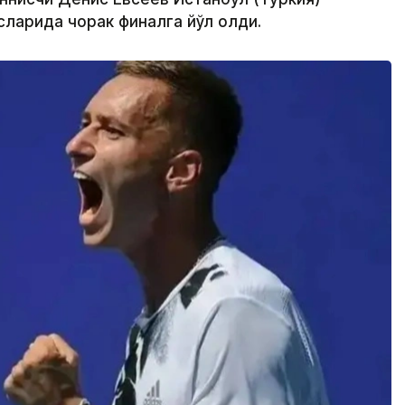
ларида чорак финалга йўл олди.