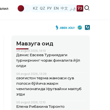
KZ
QZ
РУ
EN
中文
ق ز
ЎЗ
аҳлил
Мавзуга оид
06 avgust 2026, 14:10
Денис Евсеев Туркиядаги
турнирнинг чорак финалига йўл
олди
06 avgust 2026, 13:39
Қозоғистон терма жамоаси сув
полоси бўйича жаҳон
чемпионатида Уругвайни мағлуб
этди
06 avgust 2026, 12:10
Елена Рибакина Торонто