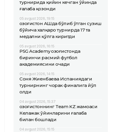
турнирида қийин кечган ўйинда
ғалаба қозонди
05 avgust 2026, 19:15
Қозоғистон АҚШда бўлиб ўтган сузиш
бўйича халқаро турнирда 17 та
медални қўлга киритди
05 avgust 2026, 16:15
PSG Academy Қозоғистонда
биринчи расмий футбол
академиясини очади
05 avgust 2026, 14:15
Соня Жиенбаева Испаниядаги
турнирнинг чорак финалига йўл
олди
04 avgust 2026, 15:37
Қозоғистоннинг Team KZ жамоаси
Келажак ўйинларини ғалаба
билан бошлади
04 avgust 2026, 15:15