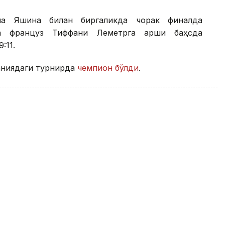
на Яшина билан биргаликда чорак финалда
а француз Тиффани Леметрга қарши баҳсда
:11.
аниядаги турнирда
чемпион бўлди
.