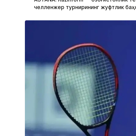
челленжер турнирининг жуфтлик баҳс