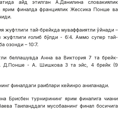
атида қайд этилган А.Данилина словакиялик
а ярим финалда франциялик Жессика Понше ва
иқди.
я жуфтлиги тай-брейкда муваффақиятли ўйнади –
я жуфтлиги ғолиб бўлди - 6:4. Аммо супер тай-
 қозонди – 10:7.
ли беллашувда Анна ва Виктория 7 та брейк-
 Д.Понше - А. Шишкова 3 та эйс, 4 брейк (9
нг финалдаги рақиблари кейинроқ аниқланади.
ина Брисбен турнирининг ярим финалига чиққани
аева Таиланддаги мусобақанинг финал босқичига