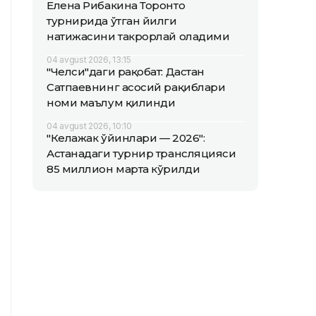
Елена Рибакина Торонто
турнирида ўтган йилги
натижасини такрорлай оладими
04 avgust 2026, 13:15
"Челси"даги рақобат: Дастан
Сатпаевнинг асосий рақиблари
номи маълум қилинди
04 avgust 2026, 10:10
"Келажак ўйинлари — 2026":
Астанадаги турнир трансляцияси
85 миллион марта кўрилди