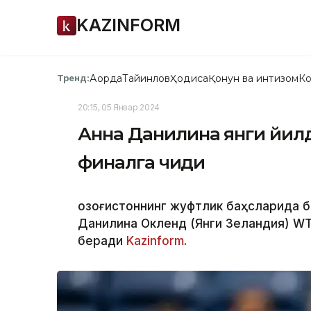
KAZINFORM
Ақорда
Тайинлов
Ҳодиса
Қонун ва интизом
Ко
Тренд:
20:15, 05 Январ 2024
Анна Данилина янги йил
финалга чиқди
Қозоғистоннинг жуфтлик баҳсларида б
Данилина Окленд (Янги Зеландия) WТ
беради
Kazinform
.