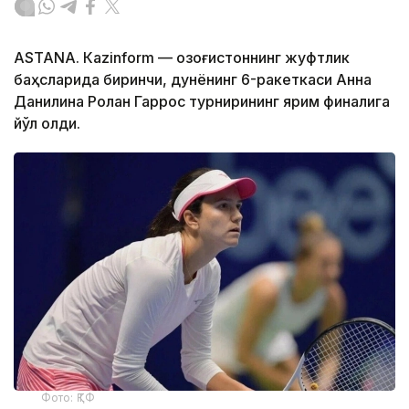
ASTANА. Кazinform — Қозоғистоннинг жуфтлик
баҳсларида биринчи, дунёнинг 6-ракеткаси Анна
Данилина Ролан Гаррос турнирининг ярим финалига
йўл олди.
Фото: ҚТФ