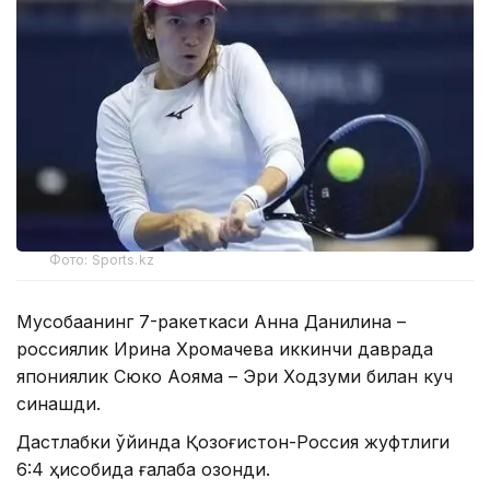
Фото: Sports.kz
Мусобақанинг 7-ракеткаси Анна Данилина –
россиялик Ирина Хромачева иккинчи даврада
япониялик Сюко Аояма – Эри Ходзуми билан куч
синашди.
Дастлабки ўйинда Қозоғистон-Россия жуфтлиги
6:4 ҳисобида ғалаба қозонди.