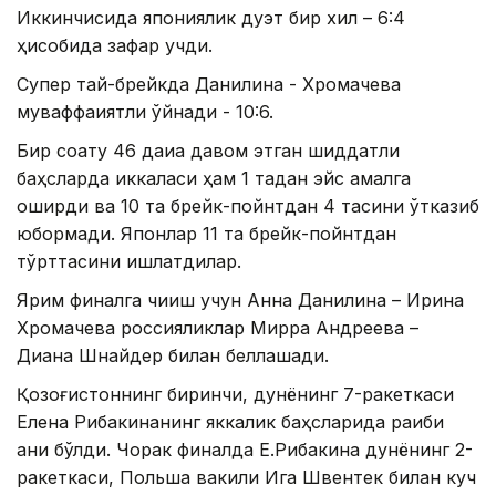
Иккинчисида япониялик дуэт бир хил – 6:4
ҳисобида зафар қучди.
Супер тай-брейкда Данилина - Хромачева
муваффақиятли ўйнади - 10:6.
Бир соату 46 дақиқа давом этган шиддатли
баҳсларда иккаласи ҳам 1 тадан эйс амалга
оширди ва 10 та брейк-пойнтдан 4 тасини ўтказиб
юбормади. Японлар 11 та брейк-пойнтдан
тўрттасини ишлатдилар.
Ярим финалга чиқиш учун Анна Данилина – Ирина
Хромачева россияликлар Мирра Андреева –
Диана Шнайдер билан беллашади.
Қозоғистоннинг биринчи, дунёнинг 7-ракеткаси
Елена Рибакинанинг яккалик баҳсларида рақиби
аниқ бўлди. Чорак финалда Е.Рибакина дунёнинг 2-
ракеткаси, Польша вакили Ига Швентек билан куч