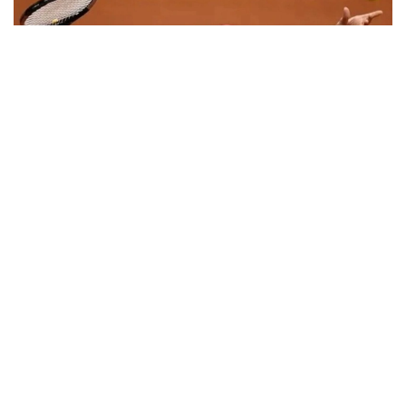
Фото: ҚТФ
Аёллар мусобақасининг учинчи босқичида Данилина
(WТА жуфтлик баҳслари рейтингида 6-ўрин)
сербиялик Александра Крунич билан биргаликда
украиналик Даяна Ястремская / Ангелина
Калининани мағлуб этди. Қийин кечган баҳс
Данилина—Крунич жуфтлиги фойдасига 6:4, 6:4
ҳисобида якунланди.