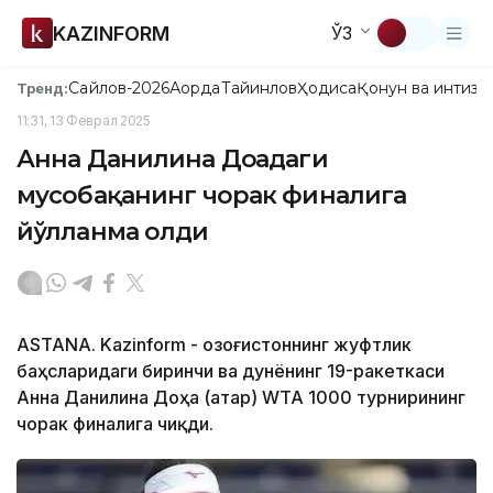
KAZINFORM
ЎЗ
Сайлов-2026
Ақорда
Тайинлов
Ҳодиса
Қонун ва интизо
Тренд:
11:31, 13 Феврал 2025
Анна Данилина Доҳадаги
мусобақанинг чорак финалига
йўлланма олди
ASTANA. Kazinform - Қозоғистоннинг жуфтлик
баҳсларидаги биринчи ва дунёнинг 19-ракеткаси
Анна Данилина Доҳа (Қатар) WТА 1000 турнирининг
чорак финалига чиқди.