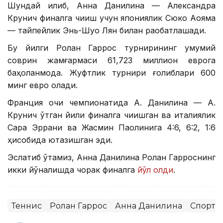
Шундай қилиб, Анна Данилина — Александра
Крунич финалга чиқиш учун япониялик Сюко Аояма
— тайпейлик Энь-Шуо Лян билан рақобатлашади.
Бу йилги Ролан Гаррос турнирининг умумий
соврин жамғармаси 61,723 миллион еврога
баҳоланмоқда. Жуфтлик турнири ғолиблари 600
минг евро олади.
Франция очиқ чемпионатида А. Данилина — А.
Крунич ўтган йили финалга чиқишган ва италиялик
Сара Эррани ва Жасмин Паолинига 4:6, 6:2, 1:6
ҳисобида ютқазишган эди.
Эслатиб ўтамиз, Анна Данилина Ролан Гарроснинг
икки йўналишда чорак финалга
йўл олди
.
Теннис
Ролан Гаррос
Анна Данилина
Спорт