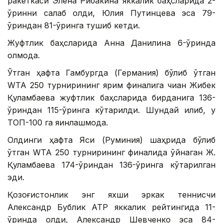
ракеткаси Элена Рибакина яккалик баҳсларида 2-
ўринни сақлаб қолди, Юлия Путинцева эса 79-
ўриндан 81-ўринга тушиб кетди.
Жуфтлик баҳсларида Анна Данилина 6-ўринда
қолмоқда.
Ўтган ҳафта Гамбургда (Германия) бўлиб ўтган
WТА 250 турнирининг ярим финалига чиққан Жибек
Қуламбаева жуфтлик баҳсларида бирданига 136-
ўриндан 115-ўринга кўтарилди. Шундай қилиб, у
ТОП-100 га яқинлашмоқда.
Олдинги ҳафта Яси (Руминия) шаҳрида бўлиб
ўтган WТА 250 турнирининг финалида ўйнаган Ж.
Қуламбаева 174-ўриндан 136-ўринга кўтарилган
эди.
Қозоғистонлик энг яхши эркак теннисчи
Александр Бублик АТР яккалик рейтингида 11-
ўринда қолди, Александр Шевченко эса 84-