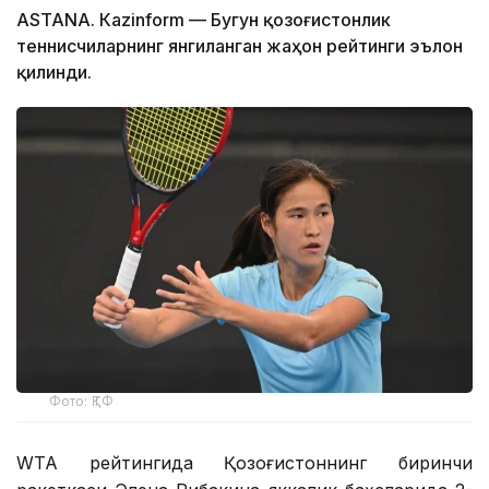
ASTANА. Кazinform — Бугун қозоғистонлик
теннисчиларнинг янгиланган жаҳон рейтинги эълон
қилинди.
Фото: ҚТФ
WТА рейтингида Қозоғистоннинг биринчи