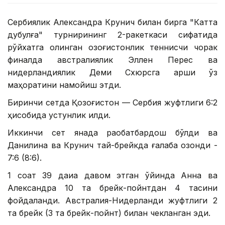
Сербиялик Александра Крунич билан бирга "Катта
дубулға" турнирининг 2-ракеткаси сифатида
рўйхатга олинган қозоғистонлик теннисчи чорак
финалда австралиялик Эллен Перес ва
нидерландиялик Деми Схюрсга қарши ўз
маҳоратини намойиш этди.
Биринчи сетда Қозоғистон — Сербия жуфтлиги 6:2
ҳисобида устунлик қилди.
Иккинчи сет янада рақобатбардош бўлди ва
Данилина ва Крунич тай-брейкда ғалаба қозонди -
7:6 (8:6).
1 соат 39 дақиқа давом этган ўйинда Анна ва
Александра 10 та брейк-пойнтдан 4 тасини
фойдаланди. Австралия-Нидерланди жуфтлиги 2
та брейк (3 та брейк-пойнт) билан чекланган эди.