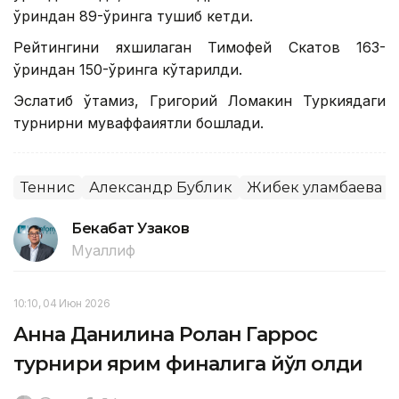
ўриндан 89-ўринга тушиб кетди.
Рейтингини яхшилаган Тимофей Скатов 163-
ўриндан 150-ўринга кўтарилди.
Эслатиб ўтамиз, Григорий Ломакин Туркиядаги
турнирни муваффақиятли бошлади.
Теннис
Александр Бублик
Жибек Қуламбаева
Бекабат Узаков
Муаллиф
10:10, 04 Июн 2026
Анна Данилина Ролан Гаррос
турнири ярим финалига йўл олди