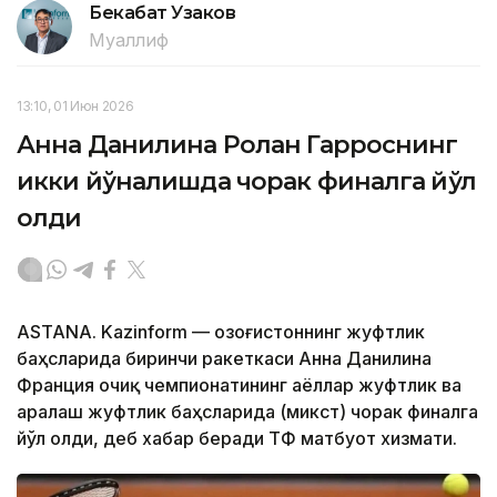
Бекабат Узаков
Муаллиф
13:10, 01 Июн 2026
Анна Данилина Ролан Гарроснинг
икки йўналишда чорак финалга йўл
олди
ASTANА. Kazinform — Қозоғистоннинг жуфтлик
баҳсларида биринчи ракеткаси Анна Данилина
Франция очиқ чемпионатининг аёллар жуфтлик ва
аралаш жуфтлик баҳсларида (микст) чорак финалга
йўл олди, деб хабар беради ҚТФ матбуот хизмати.