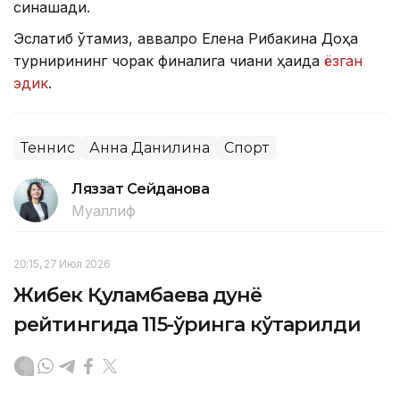
синашади.
Эслатиб ўтамиз, аввалроқ Елена Рибакина Доҳа
турнирининг чорак финалига чиққани ҳақида
ёзган
эдик
.
Теннис
Анна Данилина
Спорт
Ляззат Сейданова
Муаллиф
20:15, 27 Июл 2026
Жибек Қуламбаева дунё
рейтингида 115-ўринга кўтарилди