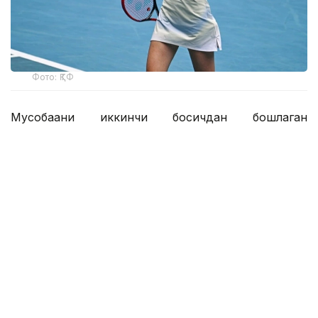
Фото: ҚТФ
Мусобақани иккинчи босқичдан бошлаган
қозоғистонлик теннисчи дунё рейтингида 61-
ўринни эгаллаган австралиялик Дарья Касаткинага
қарши ўз маҳоратини намойиш этди.
Рақиблар бунгача беш марта тўқнаш келишган,
уларнинг учтасида Рибакина ғалаба қозонган.
Уимблдондан кейин танаффус қилган қозоғистонлик
спортчи бу сафар биринчи сетда 3:0 ҳисобида
олдинга чиқиб олди ва ўша устунликни сақлаб қолди
— 6:3.
Теннисчилар иккинчи сетни брейк алмашинуви