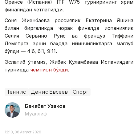
Оренсе (Испания) ITF W75 турнирининг ярим
финалидан четлатилди.
Соня Жиенбаева россиялик Екатерина Яшина
билан биргаликда чорак финалда испаниялик
Селия Сервино Руис ва француз Тиффани
Леметрга қарши баҳсда қийинчиликларга мағлуб
бўлди — 4:6, 6:1, 9:11.
Эслатиб ўтамиз, Жибек Қуламбаева Испаниядаги
турнирда
чемпион бўлди
.
Теннис
Денис Евсеев
Спорт
Бекабат Узаков
Муаллиф
12:10, 06 Август 2026