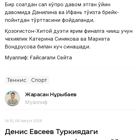
Бир соатдан сал кўпроқ давом этган ўйин
давомида Данилина ва Ифань тўққизта брейк-
пойнтдан тўрттасини фойдаланди.
Қозоғистон-Хитой дуэти ярим финалга чиқиш учун
чехиялик Катерина Синякова ва Маркета
Вондрусова билан куч синашади.
Муаллиф: Ғайсағали Сейтақ
Теннис
Спорт
Жарасқан Нұрыбаев
Муаллиф
14:10, 06 Август 2026
Денис Евсеев Туркиядаги