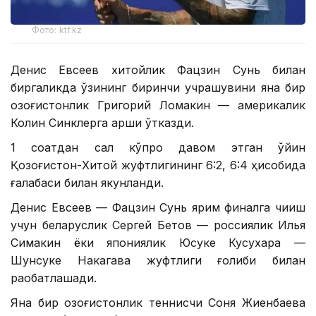
Фото: ktf.kz
Денис Евсеев хитойлик Фацзин Сунь билан
биргаликда ўзининг биринчи учрашувини яна бир
қозоғистонлик Григорий Ломакин — америкалик
Колин Синклерга қарши ўтказди.
1 соатдан сал кўпроқ давом этган ўйин
Қозоғистон-Хитой жуфтлигининг 6:2, 6:4 ҳисобида
ғалабаси билан якунланди.
Денис Евсеев — Фацзин Сунь ярим финалга чиқиш
учун беларуслик Сергей Бетов — россиялик Илья
Симакин ёки япониялик Юсуке Кусухара —
Шунсуке Накагава жуфтлиги ғолиби билан
рақобатлашади.
Яна бир қозоғистонлик теннисчи Соня Жиенбаева