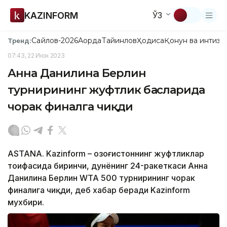
KAZINFORM
ЎЗ
Сайлов-2026
Ақорда
Тайинлов
Ҳодиса
Қонун ва интизо
Тренд:
07:43, 22 Июн 2023
Анна Данилина Берлин
турнирининг жуфтлик баҳсларида
чорак финалга чиқди
ASTANA. Kazinform – Қозоғистоннинг жуфтликлар
тоифасида биринчи, дунёнинг 24-ракеткаси Анна
Данилина Берлин WТА 500 турнирининг чорак
финалига чиқди, деб хабар беради Kazinform
мухбири.