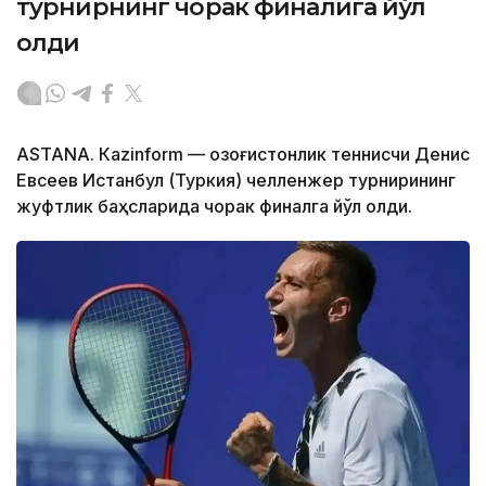
турнирнинг чорак финалига йўл
олди
ASTANА. Кazinform — Қозоғистонлик теннисчи Денис
Евсеев Истанбул (Туркия) челленжер турнирининг
жуфтлик баҳсларида чорак финалга йўл олди.