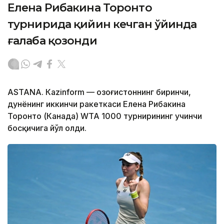
Елена Рибакина Торонто
турнирида қийин кечган ўйинда
ғалаба қозонди
ASTANА. Кazinform — Қозоғистоннинг биринчи,
дунёнинг иккинчи ракеткаси Елена Рибакина
Торонто (Канада) WТА 1000 турнирининг учинчи
босқичига йўл олди.