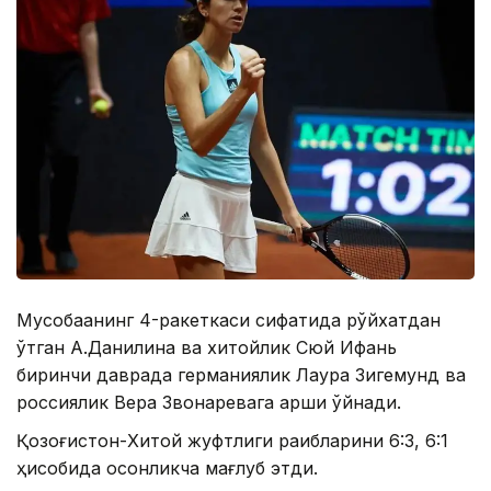
Мусобақанинг 4-ракеткаси сифатида рўйхатдан
ўтган А.Данилина ва хитойлик Сюй Ифань
биринчи даврада германиялик Лаура Зигемунд ва
россиялик Вера Звонаревага қарши ўйнади.
Қозоғистон-Хитой жуфтлиги рақибларини 6:3, 6:1
ҳисобида осонликча мағлуб этди.