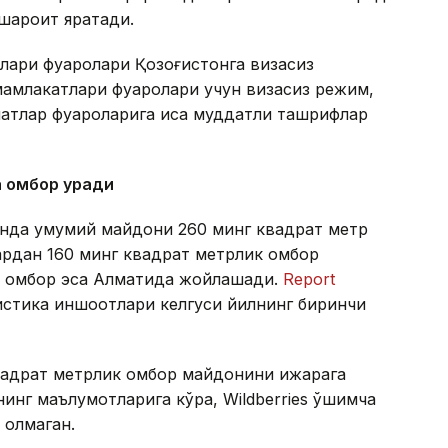
 шароит яратади.
лари фуқаролари Қозоғистонга визасиз
амлакатлари фуқаролари учун визасиз режим,
атлар фуқароларига қисқа муддатли ташрифлар
а омбор қуради
тонда умумий майдони 260 минг квадрат метр
лардан 160 минг квадрат метрлик омбор
ик омбор эса Алматида жойлашади.
Report
гистика иншоотлари келгуси йилнинг биринчи
квадрат метрлик омбор майдонини ижарага
инг маълумотларига кўра, Wildberries қўшимча
 олмаган.