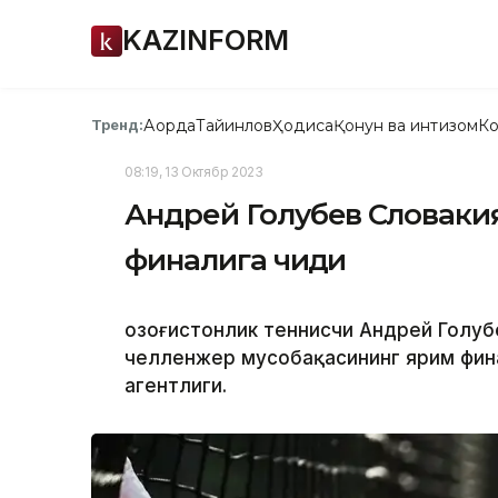
KAZINFORM
Ақорда
Тайинлов
Ҳодиса
Қонун ва интизом
Ко
Тренд:
08:19, 13 Октябр 2023
Андрей Голубев Словакия
финалига чиқди
Қозоғистонлик теннисчи Андрей Голу
челленжер мусобақасининг ярим фина
агентлиги.