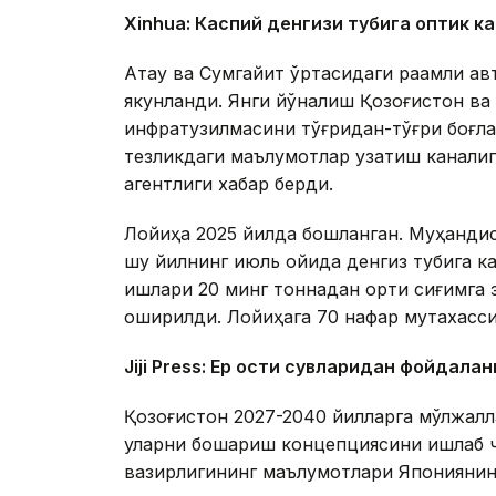
Xinhuа: Каспий денгизи тубига оптик к
Ақтау ва Сумгайит ўртасидаги рақамли ав
якунланди. Янги йўналиш Қозоғистон в
инфратузилмасини тўғридан-тўғри боғла
тезликдаги маълумотлар узатиш каналиг
агентлиги хабар берди.
Лойиҳа 2025 йилда бошланган. Муҳандисл
шу йилнинг июль ойида денгиз тубига к
ишлари 20 минг тоннадан ортиқ сиғимга 
оширилди. Лойиҳага 70 нафар мутахасси
Jiji Press: Ер ости сувларидан фойдала
Қозоғистон 2027-2040 йилларга мўлжалл
уларни бошқариш концепциясини ишлаб чи
вазирлигининг маълумотлари Японияни