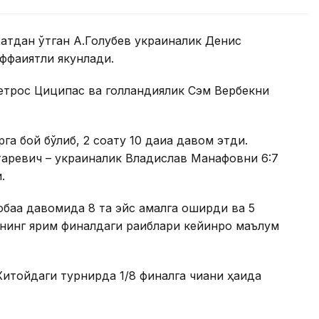
хатдан ўтган А.Голубев украиналик Денис
фақиятли якунлади.
Петрос Циципас ва голландиялик Сэм Вербекни
а бой бўлиб, 2 соату 10 дақиқа давом этди.
аревич – украиналик Владислав Манафовни 6:7
.
бақа давомида 8 та эйс амалга оширди ва 5
рнинг ярим финалдаги рақиблари кейинроқ маълум
итойдаги турнирда 1/8 финалга чиққани ҳақида