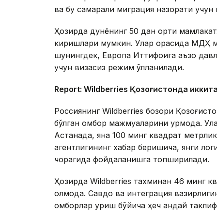
ва бу самарали миграция назорати учун
Ҳозирда дунёнинг 50 дан ортиқ мамлакат
киришлари мумкин. Улар орасида МДҲ м
шунингдек, Европа Иттифоқига аъзо давл
учун визасиз режим қўлланилади.
Report: Wildberries Қозоғистонда иккит
Россиянинг Wildberries бозори Қозоғис
бўлган омбор мажмуаларини қурмоқда. У
Астанада, яна 100 минг квадрат метрл
агентлигининг хабар беришича, янги ло
чорагида фойдаланишга топширилади.
Ҳозирда Wildberries тахминан 46 минг 
олмоқда. Савдо ва интеграция вазирлигин
омборлар қуриш бўйича ҳеч қандай таклиф