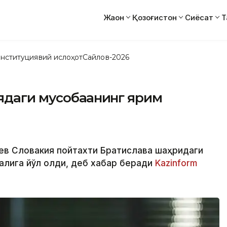
Жаҳон
Қозоғистон
Сиёсат
Т
нституциявий ислоҳот
Сайлов-2026
даги мусобақанинг ярим
бев Словакия пойтахти Братислава шаҳридаги
лига йўл олди, деб хабар беради
Kazinform