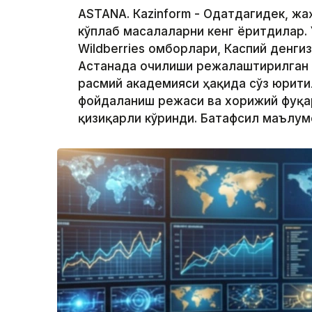
ASTANА. Кazinform - Одатдагидек, ж
кўплаб масалаларни кенг ёритдилар. 
Wildberries омборлари, Каспий денги
Астанада очилиши режалаштирилган
расмий академияси ҳақида сўз юрити
фойдаланиш режаси ва хорижий фуқа
қизиқарли кўринди. Батафсил маълу