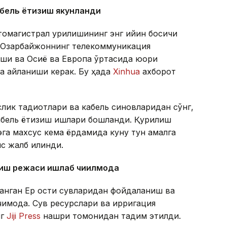
абель ётқизиш якунланди
томагистрал қурилишининг энг қийин босқичи
а Озарбайжоннинг телекоммуникация
ши ва Осиё ва Европа ўртасида юқори
а айланиши керак. Бу ҳақда
Xinhua
ахборот
ик тадқиқотлари ва кабель синовларидан сўнг,
абель ётқизиш ишлари бошланди. Қурилиш
эга махсус кема ёрдамида куну тун амалга
с жалб қилинди.
ниш режаси ишлаб чиқилмоқда
анган Ер ости сувларидан фойдаланиш ва
қмоқда. Сув ресурслари ва ирригация
нг
Jiji Press
нашри томонидан тақдим этилди.