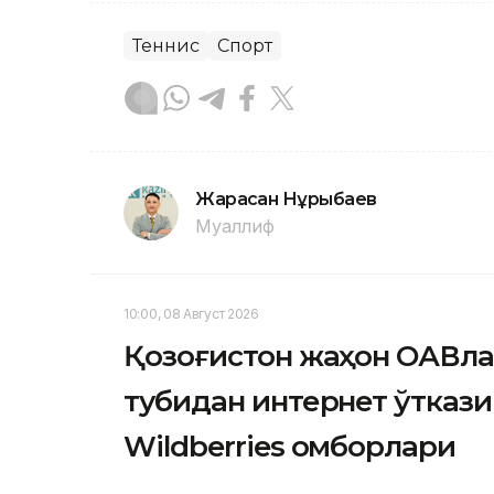
Теннис
Спорт
Жарасқан Нұрыбаев
Муаллиф
10:00, 08 Август 2026
Қозоғистон жаҳон ОАВла
тубидан интернет ўтказ
Wildberries омборлари