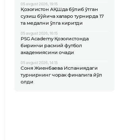
05 avgust 2026, 19:15
Қозоғистон АҚШда бўлиб ўтган
сузиш бўйича халқаро турнирда 17
та медални қўлга киритди
05 avgust 2026, 16:15
PSG Academy Қозоғистонда
биринчи расмий футбол
академиясини очади
05 avgust 2026, 14:15
Соня Жиенбаева Испаниядаги
турнирнинг чорак финалига йўл
олди