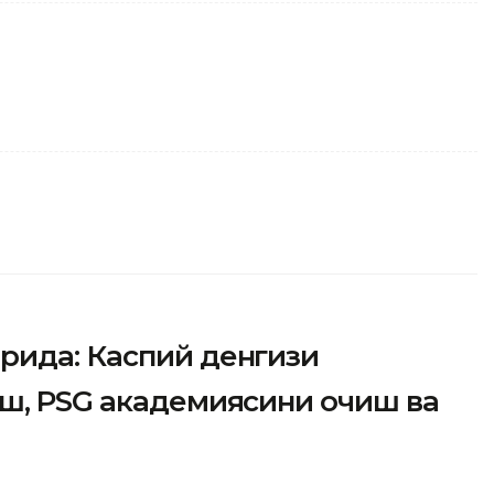
рида: Каспий денгизи
иш, PSG академиясини очиш ва