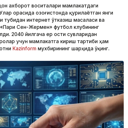
аҳон ахборот воситалари мамлакатдаги
Улар орасида Қозоғистонда қурилаётган янги
зи тубидан интернет ўтказиш масаласи ва
 «Пари Сен-Жермен» футбол клубининг
лди. 2040 йилгача ер ости сувларидан
ролар учун мамлакатга кириш тартиби ҳам
мотни
Кazinform
мухбирининг шарҳида ўқинг.