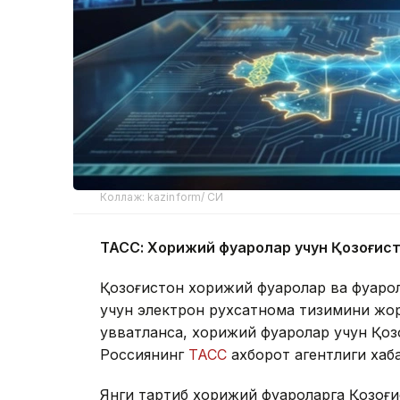
Коллаж: kazinform/ СИ
ТАСС: Хорижий фуқаролар учун Қозоғис
Қозоғистон хорижий фуқаролар ва фуқар
учун электрон рухсатнома тизимини жори
қувватланса, хорижий фуқаролар учун Қоз
Россиянинг
ТАСС
ахборот агентлиги хаб
Янги тартиб хорижий фуқароларга Қозоғ