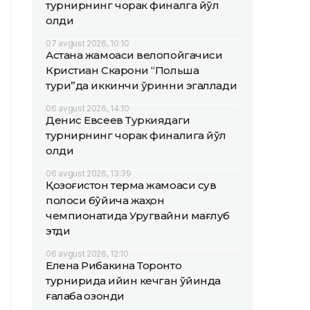
турнирнинг чорак финалга йўл
олди
07 avgust 2026, 10:10
Астана жамоаси велопойгачиси
Кристиан Скарони “Польша
тури”да иккинчи ўринни эгаллади
06 avgust 2026, 14:10
Денис Евсеев Туркиядаги
турнирнинг чорак финалига йўл
олди
06 avgust 2026, 13:39
Қозоғистон терма жамоаси сув
полоси бўйича жаҳон
чемпионатида Уругвайни мағлуб
этди
06 avgust 2026, 12:10
Елена Рибакина Торонто
турнирида қийин кечган ўйинда
ғалаба қозонди