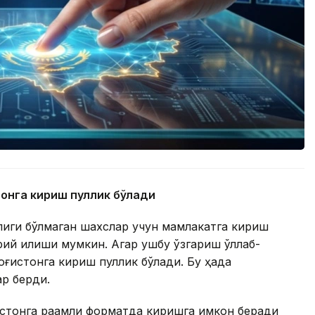
тонга кириш пуллик бўлади
олиги бўлмаган шахслар учун мамлакатга кириш
й қилиши мумкин. Агар ушбу ўзгариш қўллаб-
оғистонга кириш пуллик бўлади. Бу ҳақда
ар берди.
истонга рақамли форматда киришга имкон беради