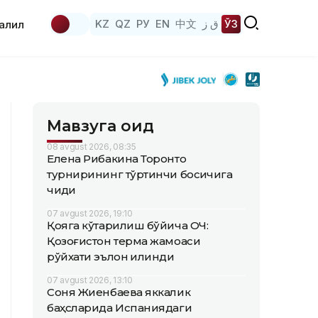
KZ
QZ
РУ
EN
中文
ق ز
ЎЗ
аҳлил
Мавзуга оид
08 avgust 2026, 08:35
Елена Рибакина Торонто
турнирининг тўртинчи босқичига
чиқди
07 avgust 2026, 19:10
Қояга кўтарилиш бўйича ОЧ:
Қозоғистон терма жамоаси
рўйхати эълон қилинди
07 avgust 2026, 13:10
Соня Жиенбаева яккалик
баҳсларида Испаниядаги