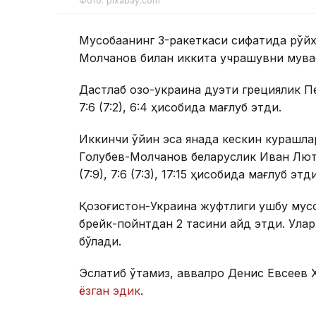
Фото: pixabay.com
Мусобақанинг 3-ракеткаси сифатида рўй
Молчанов билан иккита учрашувни муваф
Дастлаб қозоқ-украина дуэти грециялик 
7:6 (7:2), 6:4 ҳисобида мағлуб этди.
Иккинчи ўйин эса янада кескин курашларг
Голубев-Молчанов беларуслик Иван Лют
(7:9), 7:6 (7:3), 17:15 ҳисобида мағлуб этди
Қозоғистон-Украина жуфтлиги ушбу мусо
брейк-пойнтдан 2 тасини қайд этди. Ула
бўлади.
Эслатиб ўтамиз, аввалроқ Денис Евсеев Х
ёзган эдик
.