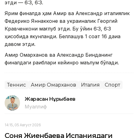
этди — 6:3, 6:3.
Ярим финалда ҳам Амир ва Александр италиялик
Федерико Яннакконе ва украиналик Георгий
Кравченкони мағлуб этди. Бу ўйин 6:3, 6:3
ҳисобида якунланди. Беллашув 1 соат 16 дақиқа
давом этди.
Амир Омарханов ва Александр Бинданинг
финалдаги рақиблари кейинроқ маълум бўлади.
Теннис
Амир Омарханов
Италия
Спорт
Жарасқан Нұрыбаев
Муаллиф
14:15, 05 Август 2026
Соня Жиенбаева Испаниядаги