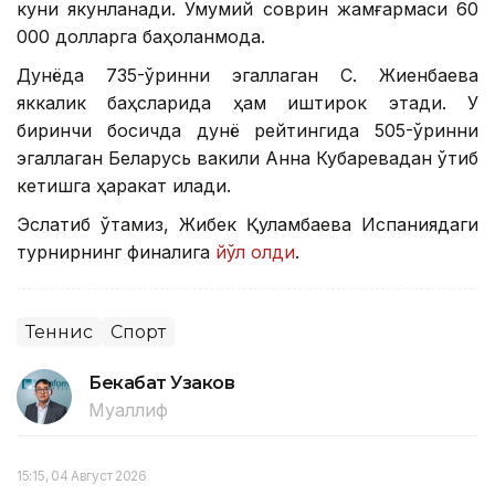
куни якунланади. Умумий соврин жамғармаси 60
000 долларга баҳоланмоқда.
Дунёда 735-ўринни эгаллаган С. Жиенбаева
яккалик баҳсларида ҳам иштирок этади. У
биринчи босқичда дунё рейтингида 505-ўринни
эгаллаган Беларусь вакили Анна Кубаревадан ўтиб
кетишга ҳаракат қилади.
Эслатиб ўтамиз, Жибек Қуламбаева Испаниядаги
турнирнинг финалига
йўл олди
.
Теннис
Спорт
Бекабат Узаков
Муаллиф
15:15, 04 Август 2026