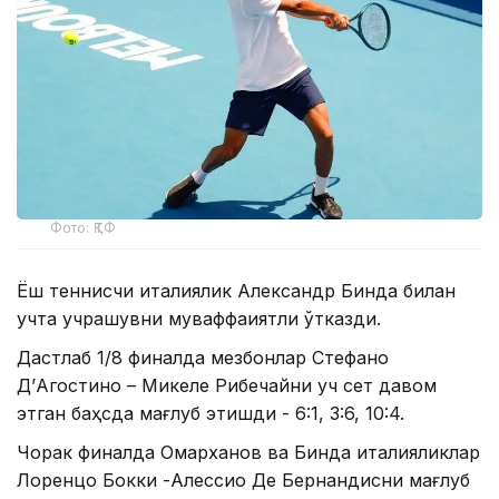
Фото: ҚТФ
Ёш теннисчи италиялик Александр Бинда билан
учта учрашувни муваффақиятли ўтказди.
Дастлаб 1/8 финалда мезбонлар Стефано
Д’Агостино – Микеле Рибечайни уч сет давом
этган баҳсда мағлуб этишди - 6:1, 3:6, 10:4.
Чорак финалда Омарханов ва Бинда италияликлар
Лоренцо Бокки -Алессио Де Бернандисни мағлуб