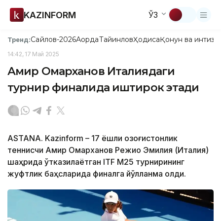
KAZINFORM
ЎЗ
Сайлов-2026
Ақорда
Тайинлов
Ҳодиса
Қонун ва интизо
Тренд:
14:42, 17 Май 2025
Амир Омарханов Италиядаги
турнир финалида иштирок этади
ASTANA. Kazinform – 17 ёшли қозоғистонлик
теннисчи Амир Омарханов Режио Эмилия (Италия)
шаҳрида ўтказилаётган ITF М25 турнирининг
жуфтлик баҳсларида финалга йўлланма олди.