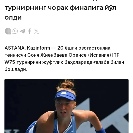
турнирнинг чорак финалига йўл
олди
ASTANА. Кazinform — 20 ёшли қозоғистонлик
теннисчи Соня Жиенбаева Оренсе (Испания) ITF
W75 турнирини жуфтлик баҳсларида ғалаба билан
бошлади.