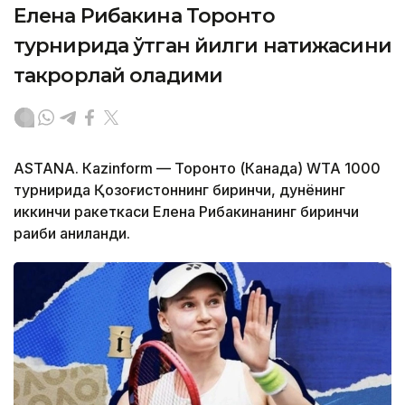
Елена Рибакина Торонто
турнирида ўтган йилги натижасини
такрорлай оладими
ASTANА. Кazinform — Торонто (Канада) WТА 1000
турнирида Қозоғистоннинг биринчи, дунёнинг
иккинчи ракеткаси Елена Рибакинанинг биринчи
рақиби аниқланди.