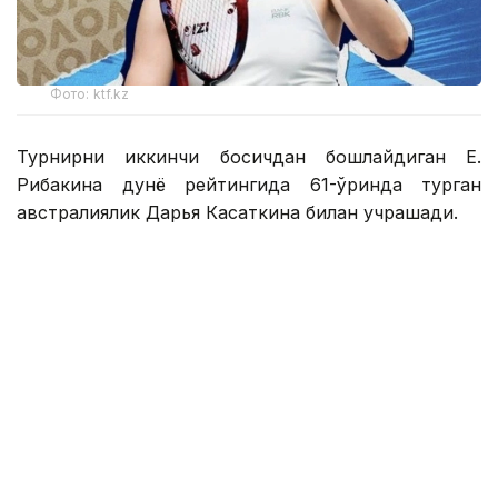
Фото: ktf.kz
Турнирни иккинчи босқичдан бошлайдиган Е.
Рибакина дунё рейтингида 61-ўринда турган
австралиялик Дарья Касаткина билан учрашади.
Австралиялик спортчи биринчи босқичда қийин
кечган жангда дунёнинг 42-ракеткаси, хитойлик
Ван Синьюйни 1:6, 7:6 (7:5), 7:5 ҳисобида мағлуб
этди.
Уимблдондаги муваффақиятсизликдан сўнг, Е.
Рибакина Канадада кортга чиқади. 2025 йилда у
Торонтода, кейин эса Цинциннатида ўша
турнирда ярим финалга чиқди.
Рибакина учун бу икки турнир ҳақиқий синов