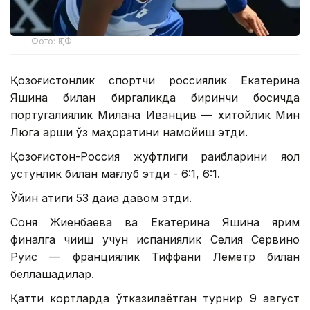
Фото: ҚТФ
Қозоғистонлик спортчи россиялик Екатерина
Яшина билан биргаликда биринчи босқичда
португалиялик Милана Иванцив — хитойлик Мин
Люга қарши ўз маҳоратини намойиш этди.
Қозоғистон-Россия жуфтлиги рақибларини яққол
устунлик билан мағлуб этди - 6:1, 6:1.
Ўйин атиги 53 дақиқа давом этди.
Соня Жиенбаева ва Екатерина Яшина ярим
финалга чиқиш учун испаниялик Селия Сервино
Руис — франциялик Тиффани Леметр билан
беллашадилар.
Қаттиқ кортларда ўтказилаётган турнир 9 август