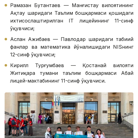
Рамазан Бутантаев — Манғистау вилоятининг
Ақтау шаҳридаги Таълим бошқармаси қошидаги
ихтисослаштирилган IТ лицейининг 11-синф
ўқувчиси;
Аслан Ажибаев — Павлодар шаҳридаги табиий
фанлар ва математика йўналишидаги NISнинг
12-синф ўқувчиси;
Кирилл Турғумбаев — Қостанай вилояти
Житиқара тумани таълим бошқармаси Абай
лицей-мактабининг 11-синф ўқувчиси.