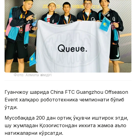
Фото: Алматы әкімдігі
Гуанчжоу шаҳрида China FTC Guangzhou Offseason
Event халқаро робототехника чемпионати бўлиб
ўтди.
Мусобақада 200 дан ортиқ ўқувчи иштирок этди,
шу жумладан Қозоғистондан иккита жамоа аъло
натижаларни кўрсатди.