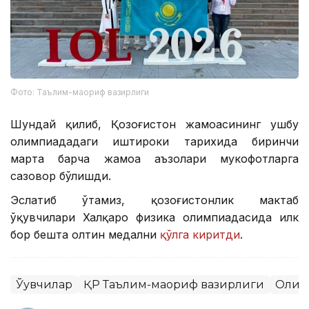
Фото: Таълим-маориф вазирлиги
Шундай қилиб, Қозоғистон жамоасининг ушбу
олимпиададаги иштироки тарихида биринчи
марта барча жамоа аъзолари мукофотларга
сазовор бўлишди.
Эслатиб ўтамиз, қозоғистонлик мактаб
ўқувчилари Халқаро физика олимпиадасида илк
бор бешта олтин медални
қўлга киритди
.
Ўқувчилар
ҚР Таълим-маориф вазирлиги
Олим