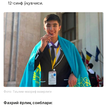
12-синф ўқувчиси.
Фото: Таълим-маориф вазирлиги
Фахрий ёрлиқ соҳиблари: