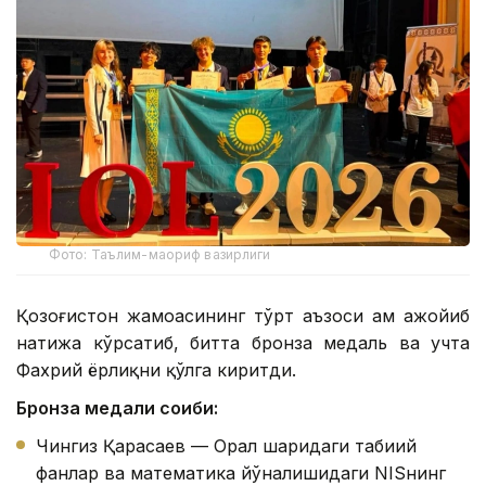
Фото: Таълим-маориф вазирлиги
Қозоғистон жамоасининг тўрт аъзоси ҳам ажойиб
натижа кўрсатиб, битта бронза медаль ва учта
Фахрий ёрлиқни қўлга киритди.
Бронза медали соҳиби:
Чингиз Қарасаев — Орал шаҳридаги табиий
фанлар ва математика йўналишидаги NISнинг