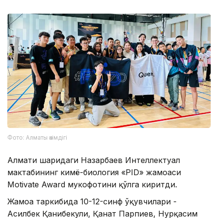
Фото: Алматы әкімдігі
Алмати шаҳридаги Назарбаев Интеллектуал
мактабининг кимё-биология «PID» жамоаси
Motivate Award мукофотини қўлга киритди.
Жамоа таркибида 10-12-синф ўқувчилари -
Асилбек Қанибекули, Қанат Парпиев, Нурқасим