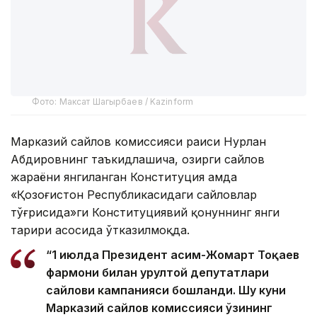
Фото: Максат Шагырбаев / Kazinform
Марказий сайлов комиссияси раиси Нурлан
Абдировнинг таъкидлашича, ҳозирги сайлов
жараёни янгиланган Конституция ҳамда
«Қозоғистон Республикасидаги сайловлар
тўғрисида»ги Конституциявий қонуннинг янги
таҳрири асосида ўтказилмоқда.
“1 июлда Президент Қасим-Жомарт Тоқаев
фармони билан Қурултой депутатлари
сайлови кампанияси бошланди. Шу куни
Марказий сайлов комиссияси ўзининг