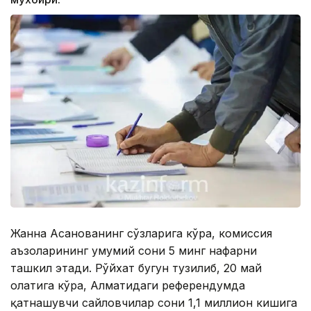
Жанна Асанованинг сўзларига кўра, комиссия
аъзоларининг умумий сони 5 минг нафарни
ташкил этади. Рўйхат бугун тузилиб, 20 май
ҳолатига кўра, Алматидаги референдумда
қатнашувчи сайловчилар сони 1,1 миллион кишига