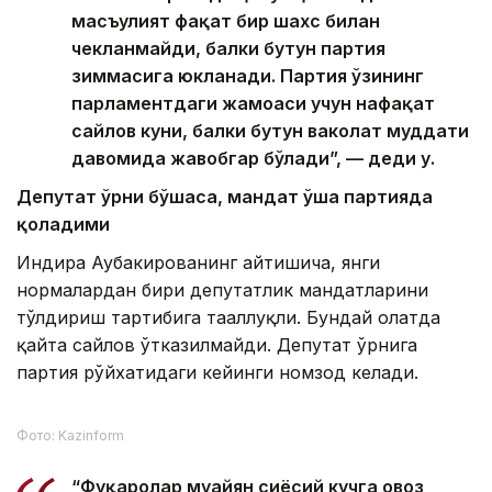
масъулият фақат бир шахс билан
чекланмайди, балки бутун партия
зиммасига юкланади. Партия ўзининг
парламентдаги жамоаси учун нафақат
сайлов куни, балки бутун ваколат муддати
давомида жавобгар бўлади”, — деди у.
Депутат ўрни бўшаса, мандат ўша партияда
қоладими
Индира Аубакированинг айтишича, янги
нормалардан бири депутатлик мандатларини
тўлдириш тартибига тааллуқли. Бундай ҳолатда
қайта сайлов ўтказилмайди. Депутат ўрнига
партия рўйхатидаги кейинги номзод келади.