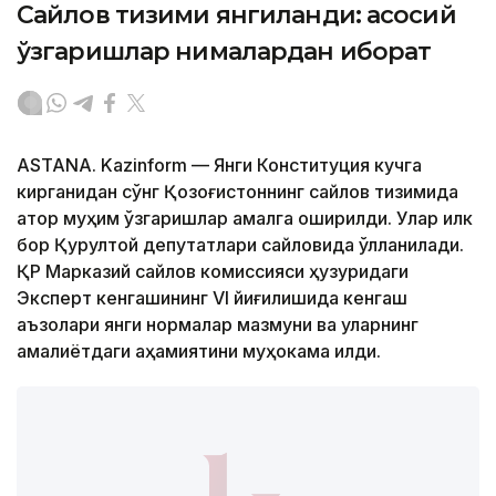
Сайлов тизими янгиланди: асосий
ўзгаришлар нималардан иборат
ASTANA. Kazinform — Янги Конституция кучга
кирганидан сўнг Қозоғистоннинг сайлов тизимида
қатор муҳим ўзгаришлар амалга оширилди. Улар илк
бор Қурултой депутатлари сайловида қўлланилади.
ҚР Марказий сайлов комиссияси ҳузуридаги
Эксперт кенгашининг VI йиғилишида кенгаш
аъзолари янги нормалар мазмуни ва уларнинг
амалиётдаги аҳамиятини муҳокама қилди.