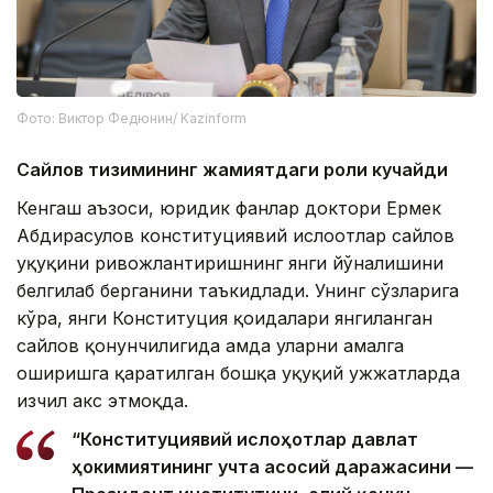
Фото: Виктор Федюнин/ Kazinform
Сайлов тизимининг жамиятдаги роли кучайди
Кенгаш аъзоси, юридик фанлар доктори Ермек
Абдирасулов конституциявий ислоҳотлар сайлов
ҳуқуқини ривожлантиришнинг янги йўналишини
белгилаб берганини таъкидлади. Унинг сўзларига
кўра, янги Конституция қоидалари янгиланган
сайлов қонунчилигида ҳамда уларни амалга
оширишга қаратилган бошқа ҳуқуқий ҳужжатларда
изчил акс этмоқда.
“Конституциявий ислоҳотлар давлат
ҳокимиятининг учта асосий даражасини —