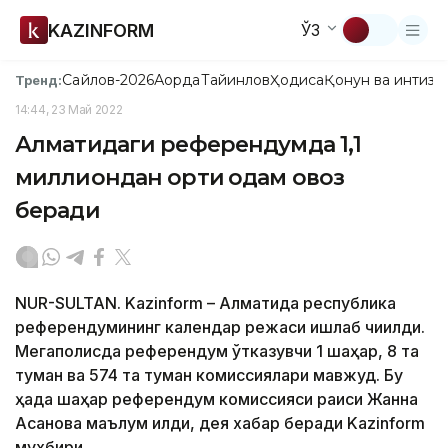
KAZINFORM
ЎЗ
Сайлов-2026
Ақорда
Тайинлов
Ҳодиса
Қонун ва интизо
Тренд:
14:44, 23 Май 2022
Алматидаги референдумда 1,1
миллиондан ортиқ одам овоз
беради
NUR-SULTAN. Kazinform – Алматида республика
референдумининг календар режаси ишлаб чиқилди.
Мегаполисда референдум ўтказувчи 1 шаҳар, 8 та
туман ва 574 та туман комиссиялари мавжуд. Бу
ҳақда шаҳар референдум комиссияси раиси Жанна
Асанова маълум қилди, дея хабар беради Kazinform
мухбири.