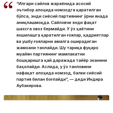
“Илгари сайлов жараёнида асосий
эътибор алоҳида номзодга қаратилган
бўлса, энди сиёсий партиянинг ўрни янада
аниқлашмоқда. Сайловчи энди фақат
шахсга овоз бермайди. У ўз ҳаётини
яхшилашга қаратилган ғоялар, қадриятлар
ва ушбу ғояларни амалга оширадиган
жамоани танлайди. Шу тариқа фуқаро
муайян партиянинг мамлакатни
бошқаришга қай даражада тайёр эканини
баҳолайди. Аслида, у ўз танловини
нафақат алоҳида номзод, балки сиёсий
партия билан боғлайди”, — деди Индира
Аубакирова.