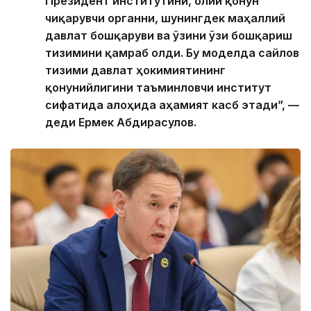
Президент институтини, олий қонун
чиқарувчи органни, шунингдек маҳаллий
давлат бошқаруви ва ўзини ўзи бошқариш
тизимини қамраб олди. Бу моделда сайлов
тизими давлат ҳокимиятининг
қонунийлигини таъминловчи институт
сифатида алоҳида аҳамият касб этади”, —
деди Ермек Абдирасулов.