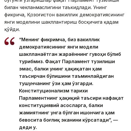
бугунги ўзгаришлар фақат Парламент тузилиши
билан чекланмаслигини таъкидлади. Унинг
фикрича, Қозоғистон вакиллик демократиясининг
янги моделини шакллантириш босқичига қадам
қўйди.
“Менинг фикримча, биз вакиллик
демократиясининг янги модели
шаклланаётган жараённинг гувоҳи
бўлиб
турибмиз
. Фақат Парламент тузилиши
эмас, балки унинг ҳақиқатан ҳам
таъсирчан бўлишини таъминлайдиган
тушунчанинг ўзи ҳам ўзгарди.
Конституционализм тарихи
Парламентнинг ҳақиқий таъсири нафақат
конституциявий асосларга, балки
жамиятнинг унга бўлган ишончига ҳам
бевосита боғлиқ эканини кўрсатади”, —
деди у.