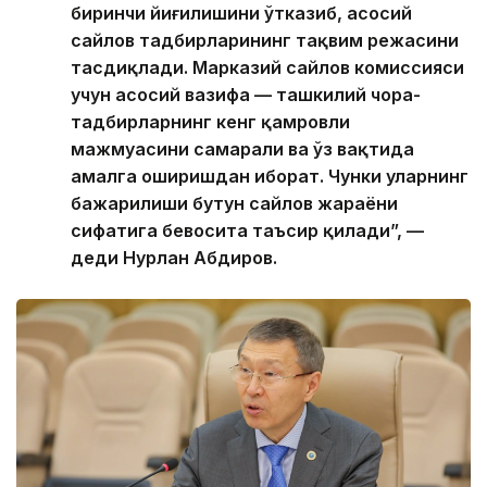
биринчи йиғилишини ўтказиб, асосий
сайлов тадбирларининг тақвим режасини
тасдиқлади. Марказий сайлов комиссияси
учун асосий вазифа — ташкилий чора-
тадбирларнинг кенг қамровли
мажмуасини самарали ва ўз вақтида
амалга оширишдан иборат. Чунки уларнинг
бажарилиши бутун сайлов жараёни
сифатига бевосита таъсир қилади”, —
деди Нурлан Абдиров.