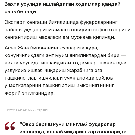
Фото: Виктор Федюнин/Kazinform
Унинг айтишича, қонунчиликдаги янги нормалар
фуқароларнинг сайлов ҳуқуқларини амалга ошириш
кафолатларини кенгайтиришга қаратилган. Бу
ўзгаришлар сайловчиларнинг овоз бериш