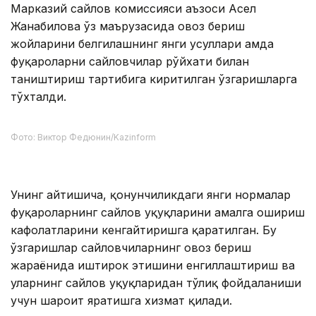
“Партия рўйхати энди фақат сайлов куни
керак бўладиган ҳужжат эмас. Агар
депутат қандайдир сабабга кўра
мандатидан маҳрум бўлса, унинг ўрнига
партия рўйхатидаги кейинги номзод
келади. Партия ўзининг парламентдаги
жамоаси учун нафақат сайлов куни, балки
бутун ваколат муддати давомида жавоб
беради”, — деди у.
Сайловчилар рўйхатида нима ўзгаради
Марказий сайлов комиссияси аъзоси Асел
Жанабилова ўз маърузасида овоз бериш
жойларини белгилашнинг янги усуллари ҳамда
фуқароларни сайловчилар рўйхати билан
таништириш тартибига киритилган ўзгаришларга
тўхталди.