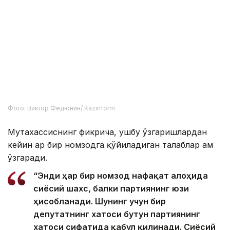
Фото: Виктор Федюнин/ Kazinform
Мутахассиснинг фикрича, ушбу ўзгаришлардан
кейин ҳар бир номзодга қўйиладиган талаблар ҳам
ўзгаради.
“Энди ҳар бир номзод нафақат алоҳида
сиёсий шахс, балки партиянинг юзи
ҳисобланади. Шунинг учун бир
депутатнинг хатоси бутун партиянинг
хатоси сифатида қабул қилинади. Сиёсий