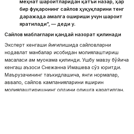
Фото: Еңбек министрлігі
“Овоз бериш куни минглаб фуқаролар
конларда, ишлаб чиқариш корхоналарида
ва бошқа олис жойлашган объектларда
меҳнат қилади. Бундай ҳолатларда ишлаб
чиқариш жараёнига зарар етказмасдан иш
жойини тарк этиш имкони бўлмайди.
Натижада уларнинг сайловда иштирок
этиш бўйича конституциявий ҳуқуқини
амалга ошириши объектив жиҳатдан
қийинлашар эди”, — деди Асел
Жанабилова.
Фото: Максат Шагырбаев / Kazinform