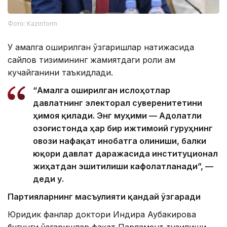
Фото: Kazinform
У амалга оширилган ўзгаришлар натижасида
сайлов тизимининг жамиятдаги роли ҳам
кучайганини таъкидлади.
“Амалга оширилган ислоҳотлар
давлатнинг электорал суверенитетини
ҳимоя қилади. Энг муҳими — Адолатли
Қозоғистонда ҳар бир ижтимоий гуруҳнинг
овози нафақат инобатга олиниши, балки
юқори давлат даражасида институционал
жиҳатдан эшитилиши кафолатланади”, —
деди у.
Партияларнинг масъулияти қандай ўзгаради
Юридик фанлар доктори Индира Аубакирова