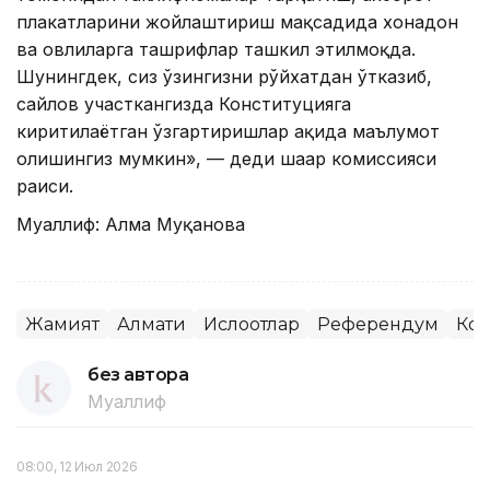
плакатларини жойлаштириш мақсадида хонадон
ва ҳовлиларга ташрифлар ташкил этилмоқда.
Шунингдек, сиз ўзингизни рўйхатдан ўтказиб,
сайлов участкангизда Конституцияга
киритилаётган ўзгартиришлар ҳақида маълумот
олишингиз мумкин», — деди шаҳар комиссияси
раиси.
Муаллиф: Алма Муқанова
Жамият
Алмати
Ислоҳотлар
Референдум
Кон
без автора
Муаллиф
08:00, 12 Июл 2026