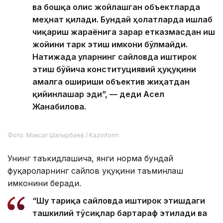
жараёнида иштирок этишини енгиллаштириш ва
уларнинг сайлов ҳуқуқларидан тўлиқ фойдаланиши
учун шароит яратишга хизмат қилади.
Вахта усулида ишлайдиган ходимлар қандай
овоз беради
Эксперт кенгаши йиғилишида фуқароларнинг
сайлов ҳуқуқларини амалга ошириш кафолатларини
кенгайтириш масаласи ҳам муҳокама қилинди.
Асел Жанабилованинг сўзларига кўра,
қонунчиликдаги энг муҳим янгиликлардан бири —
вахта усулида ишлайдиган ходимлар, шунингдек,
узлуксиз ишлаб чиқариш жараёнига эга
ташкилотлар ишчилари учун алоҳида сайлов
участкаларини ташкил этиш имкониятининг
жорий этилганидир.