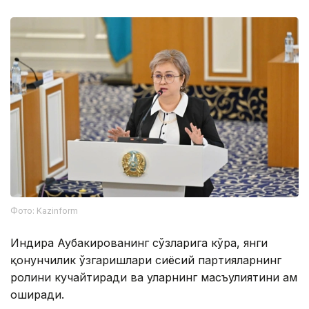
Фото: Kazinform
Индира Аубакированинг сўзларига кўра, янги
қонунчилик ўзгаришлари сиёсий партияларнинг
ролини кучайтиради ва уларнинг масъулиятини ҳам
оширади.