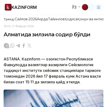
KAZINFORM
ЎЗ
Сайлов-2026
Ақорда
Тайинлов
Ҳодиса
Қонун ва интизо
Тренд:
15:20, 17 Феврал 2026
Алматида зилзила содир бўлди
ASTANА. Кazinform — Қозоғистон Республикаси
Фавқулодда вазиятлар вазирлиги Сейсмологик
тадқиқот институти сейсмик станциялари тармоғи
томонидан 2026 йил 17 февраль куни Астана вақти
билан соат 15:11 да зилзила қайд этилди.