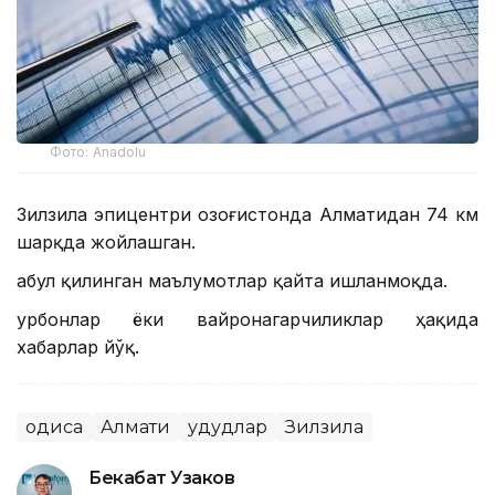
Фото: Anadolu
Зилзила эпицентри Қозоғистонда Алматидан 74 км
шарқда жойлашган.
Қабул қилинган маълумотлар қайта ишланмоқда.
Қурбонлар ёки вайронагарчиликлар ҳақида
хабарлар йўқ.
Ҳодиса
Алмати
Ҳудудлар
Зилзила
Бекабат Узаков