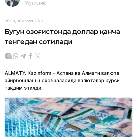
Муаллиф
09:38, 08 Август 2026
Бугун Қозоғистонда доллар қанча
тенгедан сотилади
ALMATY. Кazinform – Астана ва Алмати валюта
айирбошлаш шохобчаларида валюталар курси
тақдим этилди.