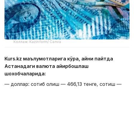
Коллаж: Kazinform/ Canva
Kurs.kz маълумотларига кўра, айни пайтда
Астанадаги валюта айирбошлаш
шохобчаларида:
— доллар: сотиб олиш — 466,13 тенге, сотиш —
473,13 тенге;
— евро: сотиб олиш — 534,11 тенге, сотиш —
544,09 тенге;
— рубль: сотиб олиш — 5,45 тенге, сотиш — 5,65
тенге;