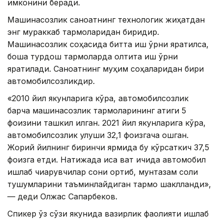
имконини беради.
Машинасозлик саноатнинг технологик жиҳатдан
энг мураккаб тармоқларидан биридир.
Машинасозлик соҳасида битта иш ўрни яратилса,
бошқа турдош тармоқларда олтита иш ўрни
яратилади. Саноатнинг муҳим соҳаларидан бири
автомобилсозликдир.
«2010 йил якунларига кўра, автомобилсозлик
барча машинасозлик тармоқларининг атиги 5
фоизини ташкил қилган. 2021 йил якунларига кўра,
автомобилсозлик улуши 32,1 фоизгача ошган.
Жорий йилнинг биринчи ярмида бу кўрсаткич 37,5
фоизга етди. Натижада қисқа вақт ичида автомобил
ишлаб чиқарувчилар сони ортиб, мунтазам солиқ
тушумларини таъминлайдиган тармоқ шаклланди»,
— деди Олжас Сапарбеков.
Спикер ўз сўзи якунида вазирлик фаолияти ишлаб