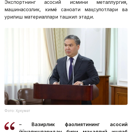
Экспортнинг асосий қисмини металлургия,
машинасозлик, кимё саноати маҳсулотлари ва
қурилиш материаллари ташкил этади.
Фото: Ҳукумат
– Вазирлик фаолиятининг асосий
йўналишларидан бири маҳаллий ишлаб