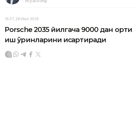
Муаллиф
16:37, 28 Июл 2026
Porsche 2035 йилгача 9000 дан ортиқ
иш ўринларини қисқартиради
ASTANА. Кazinform – Германиянинг Porsche AG
автоконцерни 2035 йилгача яна 5000 та иш
ўринларини қисқартиради. Компания илгари ўтган
йилги "Келажак шартномаси" доирасида Porscheда
3900 та ва шўъба корхоналарида 500 та иш
ўринларини қисқартиришга қарор қилган эди, деб хабар
беради
DW
.