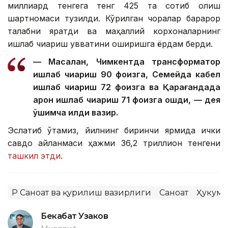
миллиард тенгега тенг 425 та сотиб олиш
шартномаси тузилди. Кўрилган чоралар барқарор
талабни яратди ва маҳаллий корхоналарнинг
ишлаб чиқариш қувватини оширишга ёрдам берди.
— Масалан, Чимкентда трансформатор
ишлаб чиқариш 90 фоизга, Семейда кабел
ишлаб чиқариш 72 фоизга ва Қарағандада
арқон ишлаб чиқариш 71 фоизга ошди, — дея
қўшимча қилди вазир.
Эслатиб ўтамиз, йилнинг биринчи ярмида ички
савдо айланмаси ҳажми 36,2 триллион тенгени
ташкил этди
.
ҚР Саноат ва қурилиш вазирлиги
Саноат
Ҳукума
Бекабат Узаков