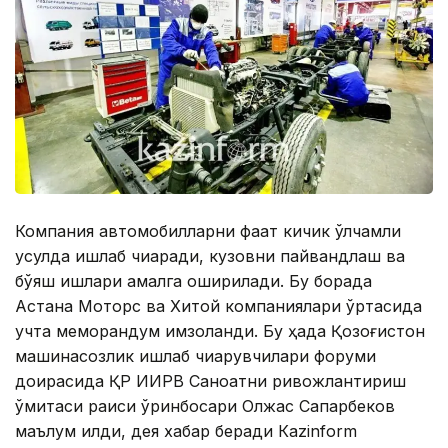
Компания автомобилларни фақат кичик ўлчамли
усулда ишлаб чиқаради, кузовни пайвандлаш ва
бўяш ишлари амалга оширилади. Бу борада
Астана Моторс ва Хитой компаниялари ўртасида
учта меморандум имзоланди. Бу ҳақда Қозоғистон
машинасозлик ишлаб чиқарувчилари форуми
доирасида ҚР ИИРВ Саноатни ривожлантириш
қўмитаси раиси ўринбосари Олжас Сапарбеков
маълум қилди, дея хабар беради Кazinform