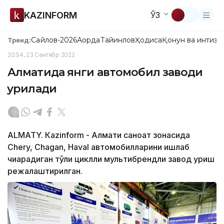
KAZINFORM
ЎЗ
Сайлов-2026
Ақорда
Тайинлов
Ҳодиса
Қонун ва интизо
Тренд:
20:54, 23 Сентябр 2022
Алматида янги автомобил заводи
қурилади
ALMATY. Кazinform - Алмати саноат зонасида
Chery, Chagan, Haval автомобилларини ишлаб
чиқарадиган тўлиқ циклли мультибрендли завод қуриш
режалаштирилган.