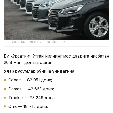
Фото: Миллий статистика қўмитаси
Бу кўрсаткич ўтган йилнинг мос даврига нисбатан
26,8 минг донага ошган.
Улар русумлар бўйича қуйидагича:
Cobalt — 82 951 дона;
Damas — 42 663 дона;
Tracker — 23 249 дона;
Onix — 18 715 дона;