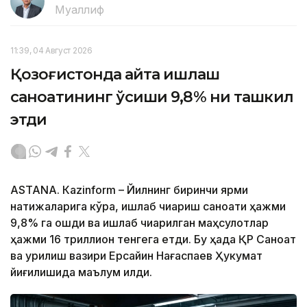
Муаллиф
11:39, 04 Август 2026
Қозоғистонда қайта ишлаш
саноатининг ўсиши 9,8% ни ташкил
этди
ASTANА. Кazinform – Йилнинг биринчи ярми
натижаларига кўра, ишлаб чиқариш саноати ҳажми
9,8% га ошди ва ишлаб чиқарилган маҳсулотлар
ҳажми 16 триллион тенгега етди. Бу ҳақда ҚР Саноат
ва қурилиш вазири Ерсайин Нағаспаев Ҳукумат
йиғилишида маълум қилди.