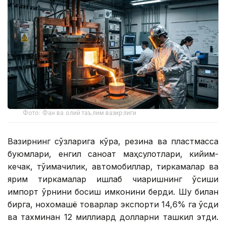
Фото: Фан ва олий таълим вазирлиги
Вазирнинг сўзларига кўра, резина ва пластмасса
буюмлари, енгил саноат маҳсулотлари, кийим-
кечак, тўқимачилик, автомобиллар, тиркамалар ва
ярим тиркамалар ишлаб чиқаришнинг ўсиши
импорт ўрнини босиш имконини берди. Шу билан
бирга, нохомашё товарлар экспорти 14,6% га ўсди
ва тахминан 12 миллиард долларни ташкил этди.