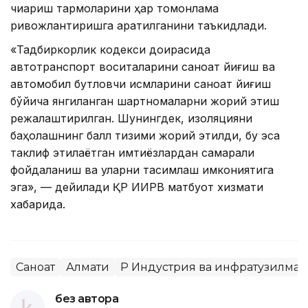
чиқариш тармоқларини ҳар томонлама
ривожлантиришга қаратилганини таъкидлади.
«Тадбиркорлик кодекси доирасида
автотранспорт воситаларини саноат йиғиш ва
автомобил бутловчи қисмларини саноат йиғиш
бўйича янгиланган шартномаларни жорий этиш
режалаштирилган. Шунингдек, изоляцияни
баҳолашнинг балл тизими жорий этилди, бу эса
таклиф этилаётган имтиёзлардан самарали
фойдаланиш ва уларни тақсимлаш имкониятига
эга», — дейилади ҚР ИИРВ матбуот хизмати
хабарида.
Саноат
Алмати
ҚР Индустрия ва инфратузилм
без автора