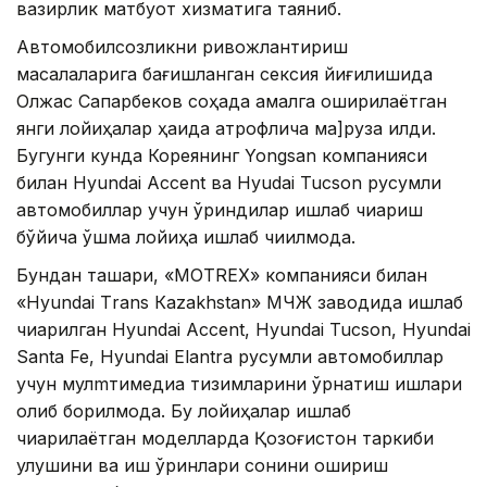
вазирлик матбуот хизматига таяниб.
Автомобилсозликни ривожлантириш
масалаларига бағишланган сексия йиғилишида
Олжас Сапарбеков соҳада амалга оширилаётган
янги лойиҳалар ҳақида атрофлича ма]руза қилди.
Бугунги кунда Кореянинг Yongsan компанияси
билан Hyundai Аccent ва Hyudai Tucson русумли
автомобиллар учун ўриндиқлар ишлаб чиқариш
бўйича қўшма лойиҳа ишлаб чиқилмоқда.
Бундан ташқари, «МОТRЕХ» компанияси билан
«Hyundai Тrans Кazakhstan» МЧЖ заводида ишлаб
чиқарилган Hyundai Аccеnt, Hyundai Tucson, Hyundai
Santa Fe, Hyundai Elantra русумли автомобиллар
учун мулmтимедиа тизимларини ўрнатиш ишлари
олиб борилмоқда. Бу лойиҳалар ишлаб
чиқарилаётган моделларда Қозоғистон таркиби
улушини ва иш ўринлари сонини ошириш