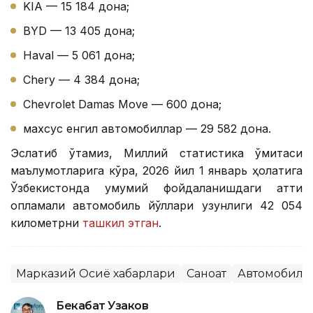
KIA — 15 184 дона;
BYD — 13 405 дона;
Haval — 5 061 дона;
Chery — 4 384 дона;
Chevrolet Damas Move — 600 дона;
махсус енгил автомобиллар — 29 582 дона.
Эслатиб ўтамиз, Миллий статистика қўмитаси
маълумотларига кўра, 2026 йил 1 январь ҳолатига
Ўзбекистонда умумий фойдаланишдаги қаттиқ
қопламали автомобиль йўллари узунлиги 42 054
километрни
ташкил этган
.
Марказий Осиё хабарлари
Саноат
Автомобилс
Бекабат Узаков