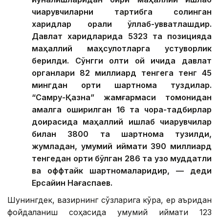
чиқарувчиларни тартибга солинган
харидлар орқали қўллаб-қувватлашдир.
Давлат харидларида 5323 та позицияда
маҳаллий маҳсулотларга устуворлик
берилди. Сўнгги олти ой ичида давлат
органлари 82 миллиард тенгега тенг 45
мингдан ортиқ шартнома туздилар.
“Самруқ-Қазна” жамғармаси томонидан
амалга оширилган 16 та чора-тадбирлар
доирасида маҳаллий ишлаб чиқарувчилар
билан 3800 та шартнома тузилди,
жумладан, умумий қиймати 390 миллиард
тенгедан ортиқ бўлган 286 та узоқ муддатли
ва оффтайк шартномаларидир, — деди
Ерсайин Нағаспаев.
Шунингдек, вазирнинг сўзларига кўра, ер қаъридан
фойдаланиш соҳасида умумий қиймати 123