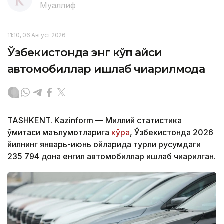
Муаллиф
11:10, 06 Август 2026
Ўзбекистонда энг кўп қайси
автомобиллар ишлаб чиқарилмоқда
TASHKENT. Kazinform — Миллий статистика
қўмитаси маълумотларига
кўра
, Ўзбекистонда 2026
йилнинг январь-июнь ойларида турли русумдаги
235 794 дона енгил автомобиллар ишлаб чиқарилган.