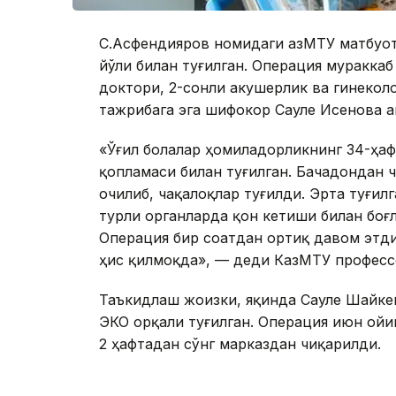
С.Асфендияров номидаги ҚазМТУ матбуот
йўли билан туғилган. Операция муракка
доктори, 2-сонли акушерлик ва гинекол
тажрибага эга шифокор Сауле Исенова а
«Ўғил болалар ҳомиладорликнинг 34-ҳафт
қопламаси билан туғилган. Бачадондан 
очилиб, чақалоқлар туғилди. Эрта туғил
турли органларда қон кетиши билан боғ
Операция бир соатдан ортиқ давом этди
ҳис қилмоқда», — деди КазМТУ професс
Таъкидлаш жоизки, яқинда Сауле Шайкен
ЭКО орқали туғилган. Операция июн ойи
2 ҳафтадан сўнг марказдан чиқарилди.