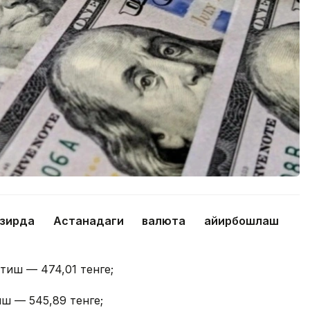
ҳозирда Астанадаги валюта айирбошлаш
отиш — 474,01 тенге;
иш — 545,89 тенге;