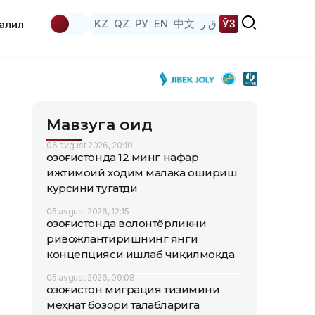
KZ
QZ
РУ
EN
中文
ق ز
ЎЗ
аҳлил
Мавзуга оид
06 avgust 2026, 20:10
Қозоғистонда 12 минг нафар
ижтимоий ходим малака ошириш
курсини тугатди
05 avgust 2026, 12:15
Қозоғистонда волонтёрликни
ривожлантиришнинг янги
концепцияси ишлаб чиқилмоқда
05 avgust 2026, 09:08
Қозоғистон миграция тизимини
меҳнат бозори талабларига