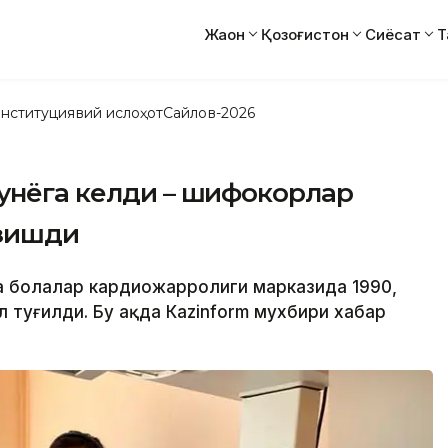
Жаҳон
Қозоғистон
Сиёсат
Т
нституциявий ислоҳот
Сайлов-2026
дунёга келди – шифокорлар
азишди
а болалар кардиожарроҳлиги марказида 1990,
л туғилди. Бу ҳақда Кazinform мухбири хабар