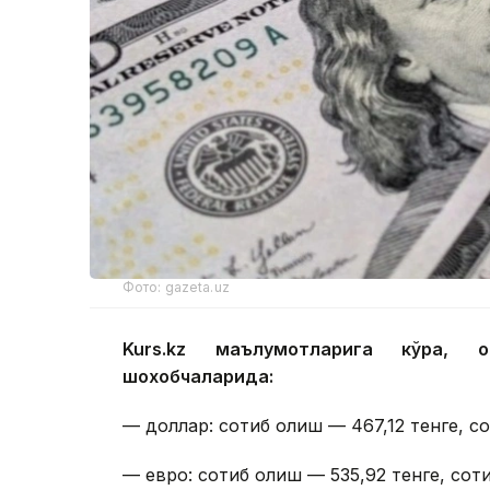
Фото: gazeta.uz
Kurs.kz маълумотларига кўра, 
шохобчаларида:
— доллар: сотиб олиш — 467,12 тенге, с
— евро: сотиб олиш — 535,92 тенге, сот