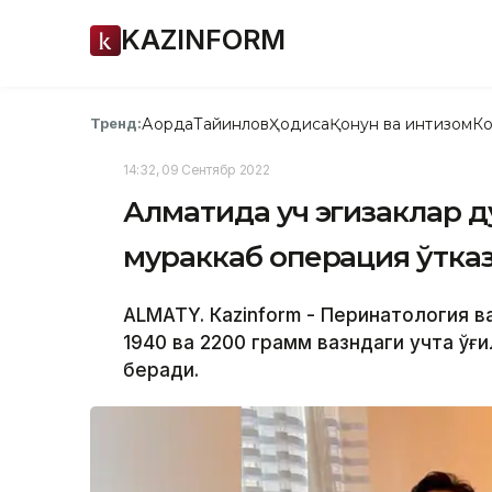
KAZINFORM
Ақорда
Тайинлов
Ҳодиса
Қонун ва интизом
Ко
Тренд:
14:32, 09 Сентябр 2022
Алматида уч эгизаклар 
мураккаб операция ўтк
ALMATY. Кazinform - Перинатология в
1940 ва 2200 грамм вазндаги учта ўғи
беради.