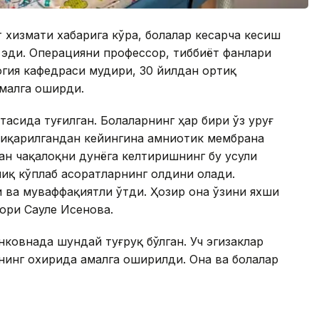
 хизмати хабарига кўра, болалар кесарча кесиш
б эди. Операцияни профессор, тиббиёт фанлари
огия кафедраси мудири, 30 йилдан ортиқ
малга оширди.
асида туғилган. Болаларнинг ҳар бири ўз уруғ
чиқарилгандан кейингина амниотик мембрана
ган чақалоқни дунёга келтиришнинг бу усули
лиқ кўплаб асоратларнинг олдини олади.
 ва муваффақиятли ўтди. Ҳозир она ўзини яхши
ори Сауле Исенова.
ковнада шундай туғруқ бўлган. Уч эгизаклар
нинг охирида амалга оширилди. Она ва болалар