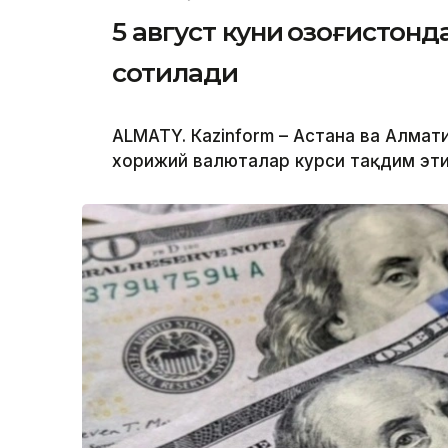
5 август куни Қозоғистон
сотилади
ALMATY. Кazinform – Астана ва Алм
хорижий валюталар курси тақдим эти