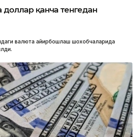
да доллар қанча тенгедан
атидаги валюта айирбошлаш шохобчаларида
лди.