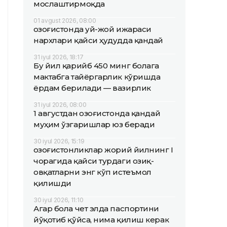
мослаштирмоқда
01 avgust 2026, 08:00
Қозоғистонда уй-жой ижараси
нархлари қайси ҳудудда қандай
31 iyul 2026, 18:17
Бу йил қарийб 450 минг болага
мактабга тайёргарлик кўришда
ёрдам берилади — вазирлик
31 iyul 2026, 08:00
1 августдан Қозоғистонда қандай
муҳим ўзгаришлар юз беради
30 iyul 2026, 15:19
Қозоғистонликлар жорий йилнинг I
чорагида қайси турдаги озиқ-
овқатларни энг кўп истеъмол
қилишди
30 iyul 2026, 11:10
Агар бола чет элда паспортини
йўқотиб қўйса, нима қилиш керак