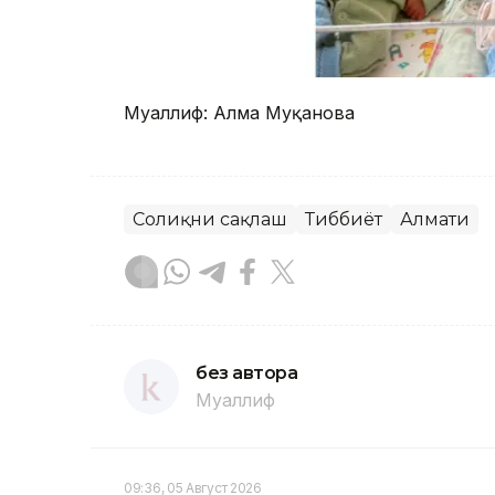
Муаллиф: Алма Муқанова
Соғлиқни сақлаш
Тиббиёт
Алмати
без автора
Муаллиф
09:36, 05 Август 2026