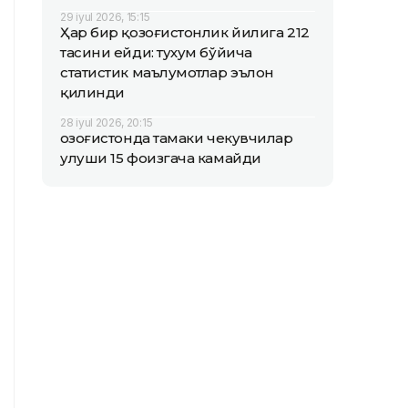
29 iyul 2026, 15:15
Ҳар бир қозоғистонлик йилига 212
тасини ейди: тухум бўйича
статистик маълумотлар эълон
қилинди
28 iyul 2026, 20:15
Қозоғистонда тамаки чекувчилар
улуши 15 фоизгача камайди