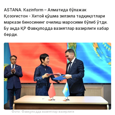
ASTANА. Кazinform – Алматида бўлажак
Қозоғистон - Хитой қўшма зилзила тадқиқотлари
маркази биносининг очилиш маросими бўлиб ўтди.
Бу ҳақда ҚР Фавқулодда вазиятлар вазирлиги хабар
берди.
Фото: Фавқулодда вазиятлар вазирлиги