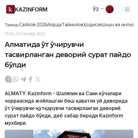
KAZINFORM
ЎЗ
Сайлов-2026
Ақорда
Тайинлов
Ҳодиса
Қонун ва интизо
Тренд:
10:46, 14 Сентябр 2022
Алматида ўт ўчирувчи
тасвирланган деворий сурат пайдо
бўлди
ALMATY. Kazinform - Шаляпин ва Саин кўчалари
чорраҳасида жойлашган беш қаватли уй деворида
ўт ўчирувчи-қутқарувчи тасвирланган деворий
сурат пайдо бўлди, деб хабар беради Kazinform
мухбири.