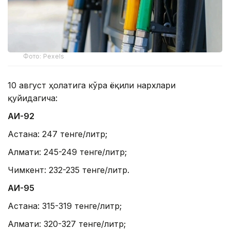
Фото: Pexels
10 август ҳолатига кўра ёқилғи нархлари
қуйидагича:
АИ-92
Астана: 247 тенге/литр;
Алмати: 245-249 тенге/литр;
Чимкент: 232-235 тенге/литр.
АИ-95
Астана: 315-319 тенге/литр;
Алмати: 320-327 тенге/литр;