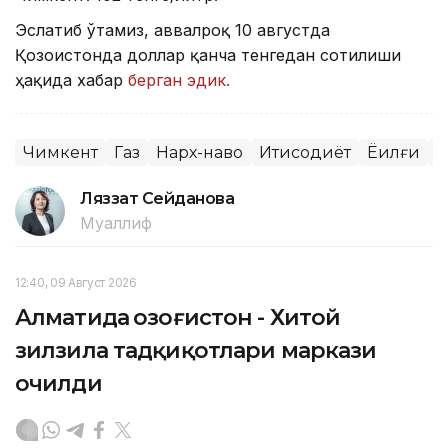
Эслатиб ўтамиз, аввалроқ 10 августда
Қозоғистонда доллар қанча тенгедан сотилиши
ҳақида хабар
берган эдик.
Чимкент
Газ
Нарх-наво
Иқтисодиёт
Ёқилғи
Б
Ляззат Сейданова
Муаллиф
12:40, 09 Август 2026
Алматида Қозоғистон - Хитой
зилзила тадқиқотлари маркази
очилди