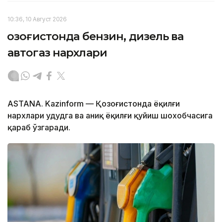
10:36, 10 Август 2026
Қозоғистонда бензин, дизель ва
автогаз нархлари
ASTANA. Kazinform — Қозоғистонда ёқилғи
нархлари ҳудудга ва аниқ ёқилғи қуйиш шохобчасига
қараб ўзгаради.