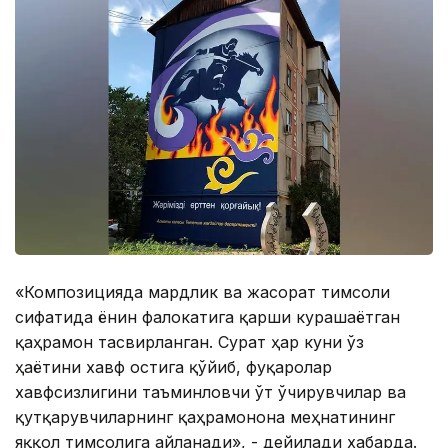
«Композицияда мардлик ва жасорат тимсоли
сифатида ёнғин фалокатига қарши курашаётган
қаҳрамон тасвирланган. Сурат ҳар куни ўз
ҳаётини хавф остига қўйиб, фуқаролар
хавфсизлигини таъминловчи ўт ўчирувчилар ва
қутқарувчиларнинг қаҳрамонона меҳнатининг
яққол тимсолига айланади», - дейилади хабарда.