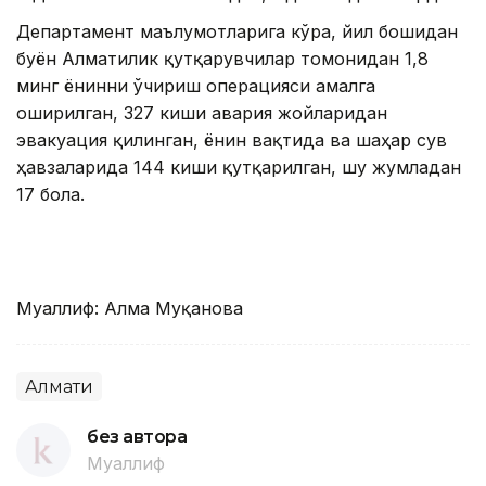
Департамент маълумотларига кўра, йил бошидан
буён Алматилик қутқарувчилар томонидан 1,8
минг ёнғинни ўчириш операцияси амалга
оширилган, 327 киши авария жойларидан
эвакуация қилинган, ёнғин вақтида ва шаҳар сув
ҳавзаларида 144 киши қутқарилган, шу жумладан
17 бола.
Муаллиф: Алма Муқанова
Алмати
без автора
Муаллиф