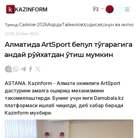
KAZINFORM
ЎЗ
Сайлов-2026
Ақорда
Тайинлов
Ҳодиса
Қонун ва интизо
Тренд:
22:05, 22 Июн 2023
Алматида ArtSport бепул тўгарагига
қандай рўйхатдан ўтиш мумкин
ASTANА. Кazinform - Алмати ҳокимлиги ArtSport
дастурини амалга ошириш механизмини
такомиллаштирди. Бунинг учун янги Damubala.kz
платформаси ишлаб чиқилди, деб хабар беради
Кazinform мухбири.