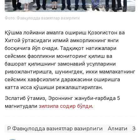
Фото: Фавқулодда вазиятлар вазирлиги
Қўшма лойиҳани амалга ошириш Қозоғистон ва
Хитой ўртасидаги илмий ҳамкорликнинг янги
босқичига йўл очади. Тадқиқот натижалари
сейсмик фаолликни мониторинг қилиш ва
башорат қилишнинг замонавий усулларини
ривожлантиришга, шунингдек, икки мамлакатнинг
сейсмик хавфсизлиги даражасини оширишга
катта ҳисса қўшиши режалаштирилган.
Эслатиб ўтамиз, Эроннинг жануби-ғарбида 5
магнитудали
зилзила содир бўлди
.
ҚР Фавқулодда вазиятлар вазирлиги
Алмати
Зи