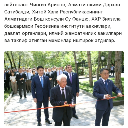
лейтенант Чингиз Аринов, Алмати ҳокими Дархан
Сатибалди, Хитой Халқ Республикасининг
Алматидаги Бош консули Су Фанцю, ХХР Зилзила
бошқармаси Геофизика институти вакиллари,
давлат органлари, илмий жамоатчилик вакиллари
ва таклиф этилган меҳмонлар иштирок этдилар.