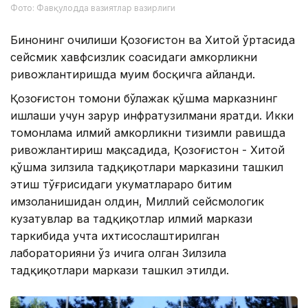
Фото: Фавқулодда вазиятлар вазирлиги
Бинонинг очилиши Қозоғистон ва Хитой ўртасида
сейсмик хавфсизлик соҳасидаги ҳамкорликни
ривожлантиришда муҳим босқичга айланди.
Қозоғистон томони бўлажак қўшма марказнинг
ишлаши учун зарур инфратузилмани яратди. Икки
томонлама илмий ҳамкорликни тизимли равишда
ривожлантириш мақсадида, Қозоғистон - Хитой
қўшма зилзила тадқиқотлари марказини ташкил
этиш тўғрисидаги ҳукуматлараро битим
имзоланишидан олдин, Миллий сейсмологик
кузатувлар ва тадқиқотлар илмий маркази
таркибида учта ихтисослаштирилган
лабораторияни ўз ичига олган Зилзила
тадқиқотлари маркази ташкил этилди.