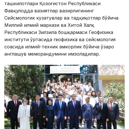
ташкилотлари Қозоғистон Республикаси
Фавқулодда вазиятлар вазирлигининг
Сейсмологик кузатувлар ва тадқиқотлар бўйича
Миллий илмий маркази ва Хитой Халқ
Республикаси Зилзила бошқармаси Геофизика
институти ўртасида геофизика ва сейсмология
соҳасида илмий-техник ҳамкорлик бўйича ўзаро
англашув меморандумини имзоладилар.