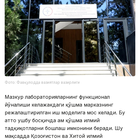
Фото: Фавқулодда вазиятлар вазирлиги
Мазкур лабораторияларнинг функционал
йўналиши келажакдаги қўшма марказнинг
режалаштирилган иш моделига мос келади. Бу
ҳатто ушбу босқичда ҳам қўшма илмий
тадқиқотларни бошлаш имконини беради. Шу
мақсадда Қозоғистон ва Хитой илмий