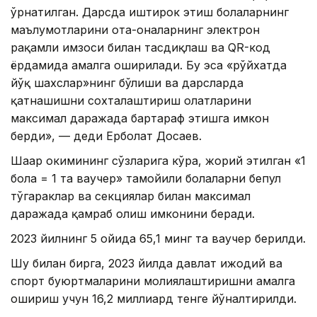
ўрнатилган. Дарсда иштирок этиш болаларнинг
маълумотларини ота-оналарнинг электрон
рақамли имзоси билан тасдиқлаш ва QR-код
ёрдамида амалга оширилади. Бу эса «рўйхатда
йўқ шахслар»нинг бўлиши ва дарсларда
қатнашишни сохталаштириш ҳолатларини
максимал даражада бартараф этишга имкон
берди», — деди Ерболат Досаев.
Шаҳар ҳокимининг сўзларига кўра, жорий этилган «1
бола = 1 та ваучер» тамойили болаларни бепул
тўгараклар ва секциялар билан максимал
даражада қамраб олиш имконини беради.
2023 йилнинг 5 ойида 65,1 минг та ваучер берилди.
Шу билан бирга, 2023 йилда давлат ижодий ва
спорт буюртмаларини молиялаштиришни амалга
ошириш учун 16,2 миллиард тенге йўналтирилди.