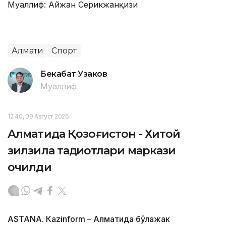
Муаллиф: Айжан Серикжанқизи
Алмати
Спорт
Бекабат Узаков
Муаллиф
12:40, 09 Август 2026
Алматида Қозоғистон - Хитой
зилзила тадқиқотлари маркази
очилди
ASTANА. Кazinform – Алматида бўлажак