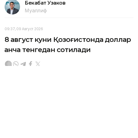
Бекабат Узаков
Муаллиф
09:37, 09 Август 2026
8 август куни Қозоғистонда доллар
қанча тенгедан сотилади
ALMATY. Кazinform – Астана ва Алматидаги валюта
айирбошлаш шохобчаларида хорижий валюталар
курси тақдим этилди.