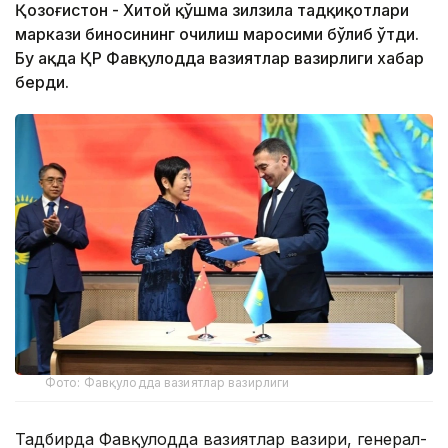
Қозоғистон - Хитой қўшма зилзила тадқиқотлари
маркази биносининг очилиш маросими бўлиб ўтди.
Бу ҳақда ҚР Фавқулодда вазиятлар вазирлиги хабар
берди.
Фото: Фавқулодда вазиятлар вазирлиги
Тадбирда Фавқулодда вазиятлар вазири, генерал-