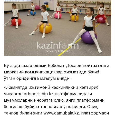
Бу ҳақда шаҳар ҳокими Ерболат Досаев пойтахтдаги
марказий коммуникациялар хизматида бўлиб
ўтган брифингда маълум қилди.
«Жамиятда ижтимоий кескинликни келтириб
чиқарган artsport.edu.kz платформасидаги
муаммоларни инобатга олиб, янги платформани
белгилаш бўйича танловлар ўтказилди. Очиқ
танлов билан янги www.damubala.kz. платформаси