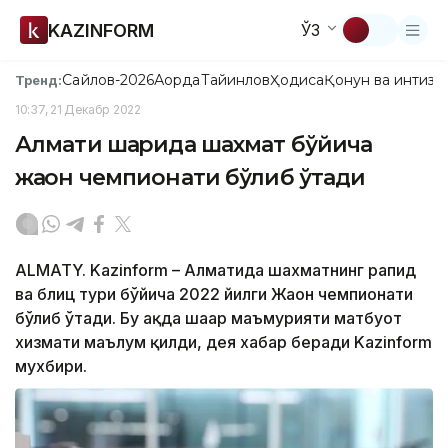
KAZINFORM
ЎЗ
Сайлов-2026
Ақорда
Тайинлов
Ҳодиса
Қонун ва интизо
Тренд:
10:37, 21 Декабр 2022
Алмати шаҳрида шахмат бўйича
жаҳон чемпионати бўлиб ўтади
ALMATY. Kazinform – Алматида шахматнинг рапид
ва блиц тури бўйича 2022 йилги Жаҳон чемпионати
бўлиб ўтади. Бу ҳақда шаҳар маъмурияти матбуот
хизмати маълум қилди, дея хабар беради Kazinform
мухбири.