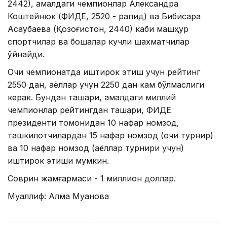
2442), амалдаги чемпионлар Александра
Коштейнюк (ФИДЕ, 2520 - рапид) ва Бибисара
Асаубаева (Қозоғистон, 2440) каби машҳур
спортчилар ва бошқалар кучли шахматчилар
ўйнайди.
Очиқ чемпионатда иштирок этиш учун рейтинг
2550 дан, аёллар учун 2250 дан кам бўлмаслиги
керак. Бундан ташқари, амалдаги миллий
чемпионлар рейтингдан ташқари, ФИДЕ
президенти томонидан 10 нафар номзод,
ташкилотчилардан 15 нафар номзод (очиқ турнир)
ва 10 нафар номзод (аёллар турнири учун)
иштирок этиши мумкин.
Соврин жамғармаси - 1 миллион доллар.
Муаллиф: Алма Муқанова