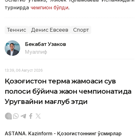
турнирда
чемпион бўлди
.
Теннис
Денис Евсеев
Спорт
Бекабат Узаков
Муаллиф
13:39, 06 Август 2026
Қозоғистон терма жамоаси сув
полоси бўйича жаҳон чемпионатида
Уругвайни мағлуб этди
ASTANA. Kazinform - Қозоғистоннинг ўсмирлар