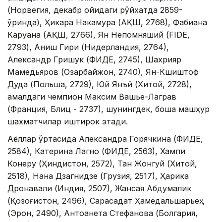
(Норвегия, декабр ойидаги рўйхатда 2859-
ўринда), Ҳикара Накамура (АҚШ, 2768), Фабиана
Каруана (АҚШ, 2766), Ян Непомняший (FIDE,
2793), Аниш Гири (Нидерландия, 2764),
Александр Гришук (ФИДЕ, 2745), Шахрияр
Мамедьяров (Озарбайжон, 2740), Ян-Кшиштоф
Дуда (Польша, 2729), Юй Янъй (Хитой, 2728),
амалдаги чемпион Максим Вашье-Лаграв
(Франция, Блиц - 2737), шунингдек, бошқа машҳур
шахматчилар иштирок этади.
Аёллар ўртасида Александра Горячкина (ФИДЕ,
2584), Катерина Лагно (ФИДЕ, 2563), Хампи
Конеру (Ҳиндистон, 2572), Тан Жонгуй (Хитой,
2518), Нана Дзагнидзе (Грузия, 2517), Ҳарика
Дронавали (Индия, 2507), Жансая Абдумалик
(Қозоғистон, 2496), Сарасадат Ҳамедальшарьеҳ
(Эрон, 2490), Антоанета Стефанова (Болгария,