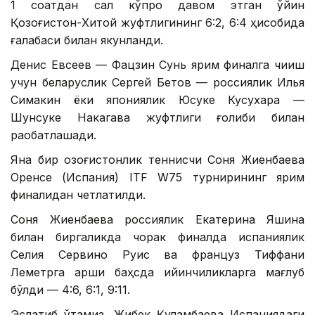
1 соатдан сал кўпроқ давом этган ўйин
Қозоғистон-Хитой жуфтлигининг 6:2, 6:4 ҳисобида
ғалабаси билан якунланди.
Денис Евсеев — Фацзин Сунь ярим финалга чиқиш
учун беларуслик Сергей Бетов — россиялик Илья
Симакин ёки япониялик Юсуке Кусухара —
Шунсуке Накагава жуфтлиги ғолиби билан
рақобатлашади.
Яна бир қозоғистонлик теннисчи Соня Жиенбаева
Оренсе (Испания) ITF W75 турнирининг ярим
финалидан четлатилди.
Соня Жиенбаева россиялик Екатерина Яшина
билан биргаликда чорак финалда испаниялик
Селия Сервино Руис ва француз Тиффани
Леметрга қарши баҳсда қийинчиликларга мағлуб
бўлди — 4:6, 6:1, 9:11.
Эслатиб ўтамиз, Жибек Қуламбаева Испаниядаги