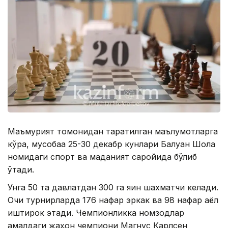
Маъмурият томонидан тарқатилган маълумотларга
кўра, мусобақа 25-30 декабр кунлари Балуан Шолақ
номидаги спорт ва маданият саройида бўлиб
ўтади.
Унга 50 та давлатдан 300 га яқин шахматчи келади.
Очиқ турнирларда 176 нафар эркак ва 98 нафар аёл
иштирок этади. Чемпионликка номзодлар
амалдаги жаҳон чемпиони Магнус Карлсен