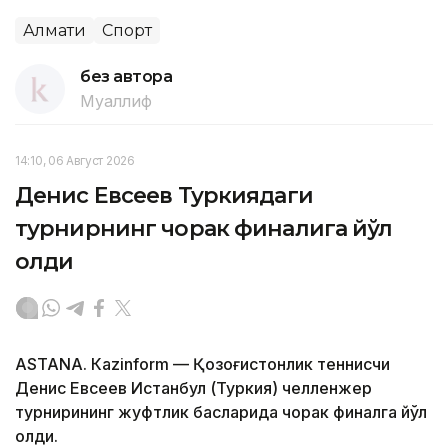
Алмати
Спорт
без автора
Муаллиф
14:10, 06 Август 2026
Денис Евсеев Туркиядаги
турнирнинг чорак финалига йўл
олди
ASTANА. Кazinform — Қозоғистонлик теннисчи
Денис Евсеев Истанбул (Туркия) челленжер
турнирининг жуфтлик баҳсларида чорак финалга йўл
олди.