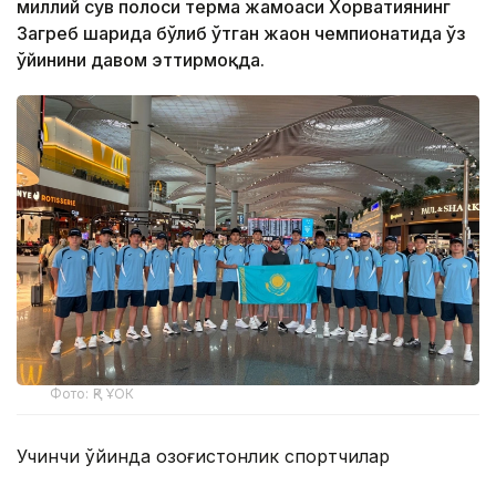
миллий сув полоси терма жамоаси Хорватиянинг
Загреб шаҳрида бўлиб ўтган жаҳон чемпионатида ўз
ўйинини давом эттирмоқда.
Фото: ҚР ҰОК
Учинчи ўйинда қозоғистонлик спортчилар
Уругвайни катта фарқ билан мағлуб этишди. Ўйин