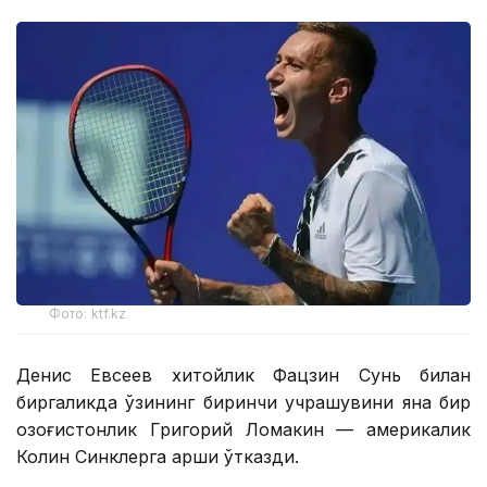
Фото: ktf.kz
Денис Евсеев хитойлик Фацзин Сунь билан
биргаликда ўзининг биринчи учрашувини яна бир
қозоғистонлик Григорий Ломакин — америкалик
Колин Синклерга қарши ўтказди.