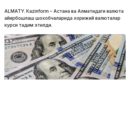
ALMATY. Кazinform – Астана ва Алматидаги валюта
айирбошлаш шохобчаларида хорижий валюталар
курси тақдим этилди.
Фото: gazeta.uz
Kurs.kz маълумотларига кўра, ҳозирда