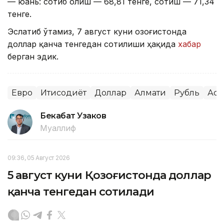
— юань: сотиб олиш — 68,81 тенге, сотиш — 71,34
тенге.
Эслатиб ўтамиз, 7 август куни Қозоғистонда
доллар қанча тенгедан сотилиши ҳақида
хабар
берган эдик.
Евро
Иқтисодиёт
Доллар
Алмати
Рубль
Аст
Бекабат Узаков
Муаллиф
09:36, 05 Август 2026
5 август куни Қозоғистонда доллар
қанча тенгедан сотилади