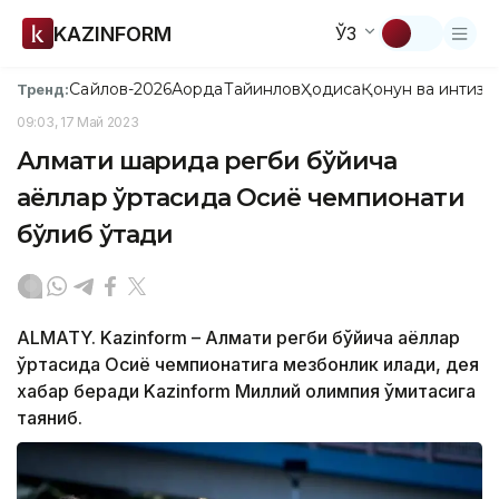
KAZINFORM
ЎЗ
Сайлов-2026
Ақорда
Тайинлов
Ҳодиса
Қонун ва интизо
Тренд:
09:03, 17 Май 2023
Алмати шаҳрида регби бўйича
аёллар ўртасида Осиё чемпионати
бўлиб ўтади
ALMATY. Kazinform – Алмати регби бўйича аёллар
ўртасида Осиё чемпионатига мезбонлик қилади, дея
хабар беради Kazinform Миллий олимпия қўмитасига
таяниб.