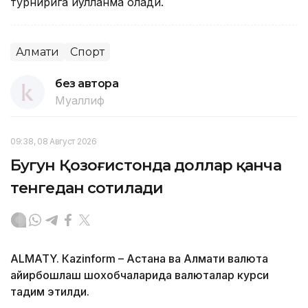
турнирига йўлланма олади.
Алмати
Спорт
без автора
Муаллиф
09:38, 08 Август 2026
Бугун Қозоғистонда доллар қанча
тенгедан сотилади
ALMATY. Кazinform – Астана ва Алмати валюта
айирбошлаш шохобчаларида валюталар курси
тақдим этилди.