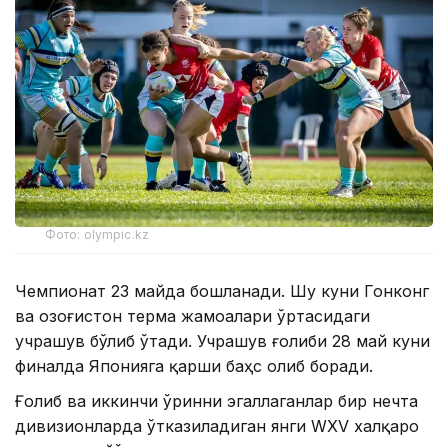
Фото: olympic.kz
Чемпионат 23 майда бошланади. Шу куни Гонконг
ва Қозоғистон терма жамоалари ўртасидаги
учрашув бўлиб ўтади. Учрашув ғолиби 28 май куни
финалда Японияга қарши баҳс олиб боради.
Ғолиб ва ​​иккинчи ўринни эгаллаганлар бир нечта
дивизионларда ўтказиладиган янги WXV халқаро