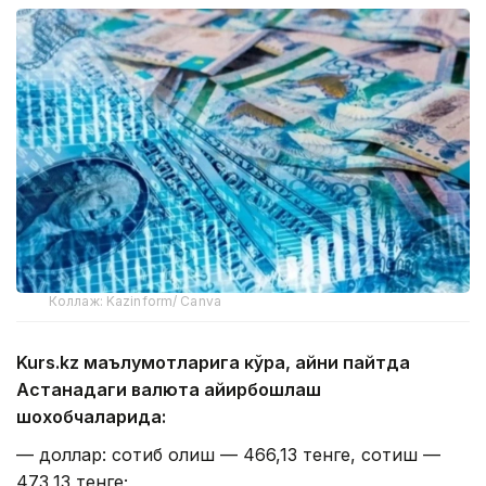
Коллаж: Kazinform/ Canva
Kurs.kz маълумотларига кўра, айни пайтда
Астанадаги валюта айирбошлаш
шохобчаларида:
— доллар: сотиб олиш — 466,13 тенге, сотиш —
473,13 тенге;