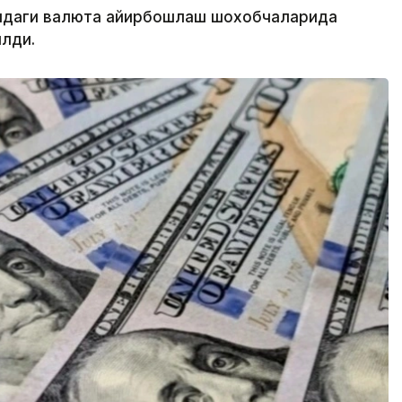
атидаги валюта айирбошлаш шохобчаларида
лди.