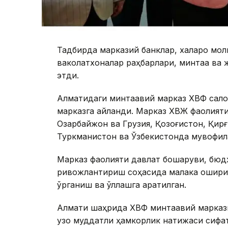
Тадбирда марказий банклар, халқаро мол
ваколатхоналар раҳбарлари, минтақа ва
этди.
Алматидаги минтақавий марказ ХВФ сал
марказга айланди. Марказ ХВЖ фаолиятин
Озарбайжон ва Грузия, Қозоғистон, Қир
Туркманистон ва Ўзбекистонда мувофиқ
Марказ фаолияти давлат бошқаруви, бюд
ривожлантириш соҳасида малака ошири
ўрганиш ва қўллашга қаратилган.
Алмати шаҳрида ХВФ минтақавий марказ
узоқ муддатли ҳамкорлик натижаси сифа