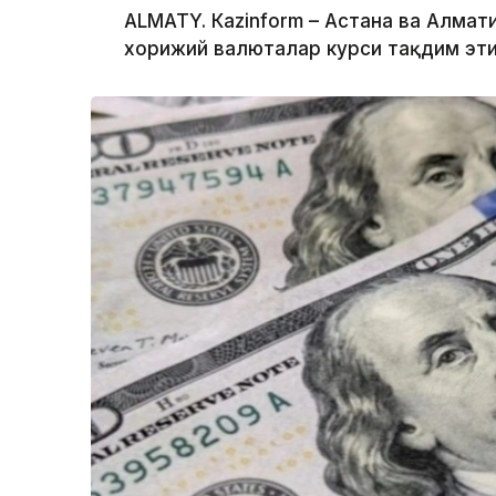
ALMATY. Кazinform – Астана ва Алм
хорижий валюталар курси тақдим эти