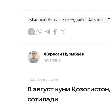
Миллий банк
Иқтисодиёт
Алмати
Жарасқан Нұрыбаев
Муаллиф
09:37, 09 Август 2026
8 август куни Қозоғисто
сотилади