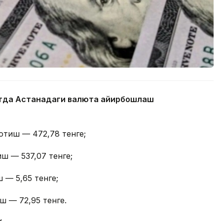
айтда Астанадаги валюта айирбошлаш
отиш — 472,78 тенге;
иш — 537,07 тенге;
 — 5,65 тенге;
ш — 72,95 тенге.