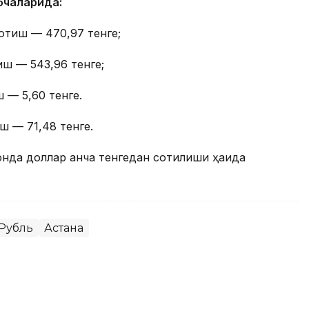
бчаларида:
отиш — 470,97 тенге;
иш — 543,96 тенге;
 — 5,60 тенге.
ш — 71,48 тенге.
онда доллар қанча тенгедан сотилиши ҳақида
Рубль
Астана