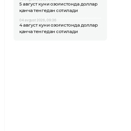
5 август куни Қозоғистонда доллар
қанча тенгедан сотилади
04 avgust 2026, 09:36
4 август куни Қозоғистонда доллар
қанча тенгедан сотилади