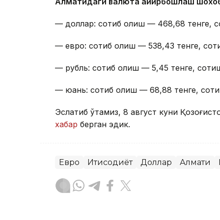
Алматидаги валюта айирбошлаш шохо
— доллар: сотиб олиш — 468,68 тенге, с
— евро: сотиб олиш — 538,43 тенге, сот
— рубль: сотиб олиш — 5,45 тенге, сотиш
— юань: сотиб олиш — 68,88 тенге, соти
Эслатиб ўтамиз, 8 август куни Қозоғист
хабар
берган эдик.
Евро
Иқтисодиёт
Доллар
Алмати