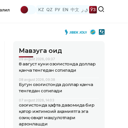
KZ
QZ
РУ
EN
中文
ق ز
ЎЗ
аҳлил
Мавзуга оид
09 avgust 2026, 09:37
8 август куни Қозоғистонда доллар
қанча тенгедан сотилади
08 avgust 2026, 09:38
Бугун Қозоғистонда доллар қанча
тенгедан сотилади
07 avgust 2026, 14:03
Қозоғистонда ҳафта давомида бир
қатор ижтимоий аҳамиятга эга
озиқ-овқат маҳсулотлари
арзонлашди