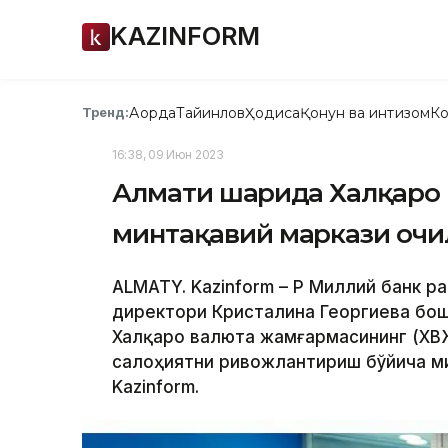
KAZINFORM
Ақорда
Тайинлов
Ҳодиса
Қонун ва интизом
Ко
Тренд:
16:38, 09 Июн 2023
Алмати шаҳрида Халқаро
минтақавий маркази оч
ALMATY. Kazinform – ҚР Миллий банк
директори Кристалина Георгиева бош
Халқаро валюта жамғармасининг (ХВЖ
салоҳиятни ривожлантириш бўйича ми
Kazinform.