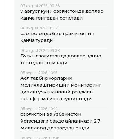
07 avgust 2026, 09:36
7 август куни Қозоғистонда доллар
қанча тенгедан сотилади
06 avgust 2026, 11:37
Қозоғистонда бир грамм олтин
қанча туради
06 avgust 2026, 09:38
Бугун Қозоғистонда доллар қанча
тенгедан сотилади
05 avgust 2026, 13:15
Аёл тадбиркорларни
молиялаштиришни мониторинг
қилиш учун миллий рақамли
платформа ишга туширилди
05 avgust 2026, 10:10
Қозоғистон ва Ўзбекистон
ўртасидаги савдо айланмаси 2,7
миллиард доллардан ошди
05 avgust 2026, 09:36