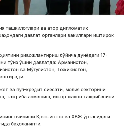
ия ташкилотлари ва қатор дипломатик
 жаҳондаги давлат органлари вакиллари иштирок
оҳиятини ривожлантириш бўйича дунёдаги 17-
и тўққиз қўшни давлатда: Арманистон,
ғизистон ва Мўғулистон, Тожикистон,
лаштиради.
жет ва пул-кредит сиёсати, молия секторини
ш, тажриба алмашиш, илғор жаҳон тажрибасини
ининг очилиши Қозоғистон ва ХВЖ ўртасидаги
тида баҳоланяпти.