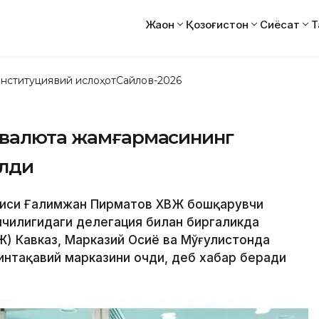
Жаҳон
Қозоғистон
Сиёсат
Т
нституциявий ислоҳот
Сайлов-2026
 валюта жамғармасининг
илди
 раиси Ғалимжан Пирматов ХВЖ бошқарувчи
чилигидаги делегация билан биргаликда
) Кавказ, Марказий Осиё ва Мўғулистонда
нтақавий марказини очди, деб хабар беради