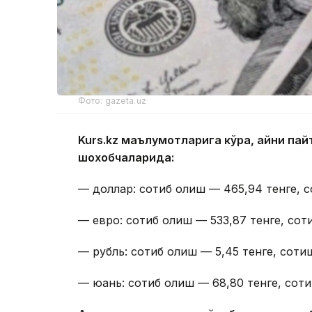
Фото: gazeta.uz
Kurs.kz маълумотларига кўра, айни п
шохобчаларида:
— доллар: сотиб олиш — 465,94 тенге, с
— евро: сотиб олиш — 533,87 тенге, сот
— рубль: сотиб олиш — 5,45 тенге, сотиш
— юань: сотиб олиш — 68,80 тенге, соти