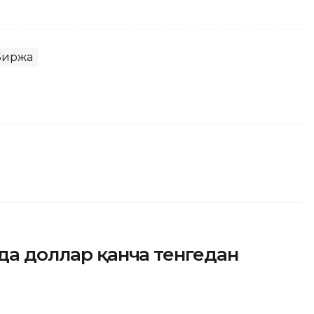
Биржа
нда доллар қанча тенгедан