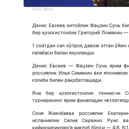
Фото: ktf.kz
Денис Евсеев хитойлик Фацзин Сунь би
бир қозоғистонлик Григорий Ломакин — 
1 соатдан сал кўпроқ давом этган ўйин 
ғалабаси билан якунланди.
Денис Евсеев — Фацзин Сунь ярим фи
россиялик Илья Симакин ёки японияли
ғолиби билан рақобатлашади.
Яна бир қозоғистонлик теннисчи 
турнирининг ярим финалидан четлатилд
Соня Жиенбаева россиялик Екатери
испаниялик Селия Сервино Руис в
қийинчиликларга мағлуб бўлди — 4:6, 6:1, 