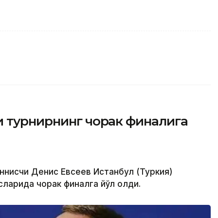
и турнирнинг чорак финалига
еннисчи Денис Евсеев Истанбул (Туркия)
ларида чорак финалга йўл олди.