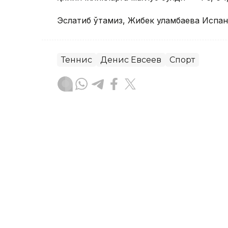
Эслатиб ўтамиз, Жибек Қуламбаева Испа
Теннис
Денис Евсеев
Спорт
Бекабат Узаков
Муаллиф
13:39, 06 Август 2026
Қозоғистон терма жамоас
чемпионатида Уругвайни 