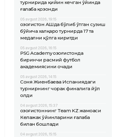
турнирида қийин кечган ўйинда
ғалаба қозонди
05 avgust 2026, 19:15
Қозоғистон АҚШда бўлиб ўтган сузиш
бўйича халқаро турнирда 17 та
медални қўлга киритди
05 avgust 2026, 16:15
PSG Academy Қозоғистонда
биринчи расмий футбол
академиясини очади
05 avgust 2026, 14:15
Соня Жиенбаева Испаниядаги
турнирнинг чорак финалига йўл
олди
04 avgust 2026, 15:37
Қозоғистоннинг Team KZ жамоаси
Келажак ўйинларини ғалаба
билан бошлади
04 avgust 2026, 15:15