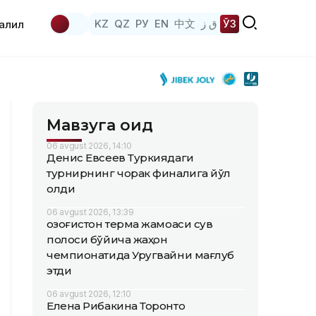
KZ
QZ
РУ
EN
中文
ق ز
ЎЗ
аҳлил
Мавзуга оид
06 avgust 2026, 14:10
Денис Евсеев Туркиядаги
турнирнинг чорак финалига йўл
олди
06 avgust 2026, 13:39
Қозоғистон терма жамоаси сув
полоси бўйича жаҳон
чемпионатида Уругвайни мағлуб
этди
06 avgust 2026, 12:10
Елена Рибакина Торонто