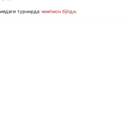
ниядаги турнирда
чемпион бўлди
.
и сув полоси бўйича жаҳон
мағлуб этди