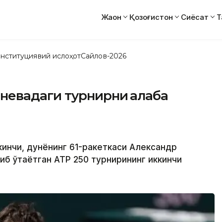
Жаҳон
Қозоғистон
Сиёсат
Т
нституциявий ислоҳот
Сайлов-2026
евадаги турнирни ғалаба
ккинчи, дунёнинг 61-ракеткаси Александр
б ўтаётган АТР 250 турнирининг иккинчи