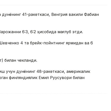
а дунёнинг 41-ракеткаси, Венгрия вакили Фабиан
рожанни 6:3, 6:2 ҳисобида мағлуб этди.
Шевченко 4 та брейк-пойнтнинг ярмидан ва 6
т) билан чекланди.
иш учун дунёнинг 48-ракеткаси, америкалик
рган финляндиялик Емил Руусувори билан