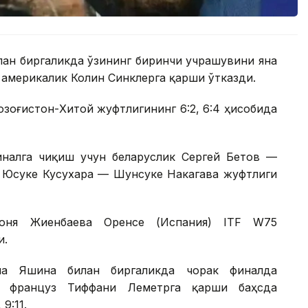
лан биргаликда ўзининг биринчи учрашувини яна
америкалик Колин Синклерга қарши ўтказди.
Қозоғистон-Хитой жуфтлигининг 6:2, 6:4 ҳисобида
налга чиқиш учун беларуслик Сергей Бетов —
к Юсуке Кусухара — Шунсуке Накагава жуфтлиги
Соня Жиенбаева Оренсе (Испания) ITF W75
и.
на Яшина билан биргаликда чорак финалда
а француз Тиффани Леметрга қарши баҳсда
9:11.