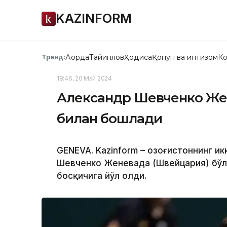
KAZINFORM
Ақорда
Тайинлов
Ҳодиса
Қонун ва интизом
Ко
Тренд:
18:46, 20 Май 2024
Александр Шевченко Жен
билан бошлади
GENEVA. Kazinform – Қозоғистоннинг и
Шевченко Женевада (Швейцария) бўли
босқичига йўл олди.