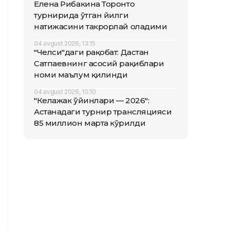
Елена Рибакина Торонто
турнирида ўтган йилги
натижасини такрорлай оладими
04 avgust 2026, 13:15
"Челси"даги рақобат: Дастан
Сатпаевнинг асосий рақиблари
номи маълум қилинди
04 avgust 2026, 10:10
"Келажак ўйинлари — 2026":
Астанадаги турнир трансляцияси
85 миллион марта кўрилди