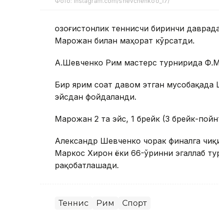
Фото: instagram.com/shevchenkoo_17/
Қозоғистонлик теннисчи биринчи даврад
Марожан билан маҳорат кўрсатди.
А.Шевченко Рим мастерс турнирида Ф.Ма
Бир ярим соат давом этган мусобақада 
эйсдан фойдаланди.
Марожан 2 та эйс, 1 брейк (3 брейк-пойн
Александр Шевченко чорак финалга чиқ
Маркос Хирон ёки 66-ўринни эгаллаб ту
рақобатлашади.
Теннис
Рим
Спорт