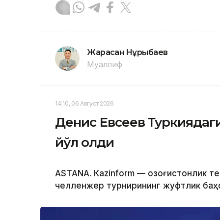
Жарасқан Нұрыбаев
Муаллиф
14:10, 06 Август 2026
Денис Евсеев Туркиядаг
йўл олди
ASTANА. Кazinform — Қозоғистонлик т
челленжер турнирининг жуфтлик баҳс