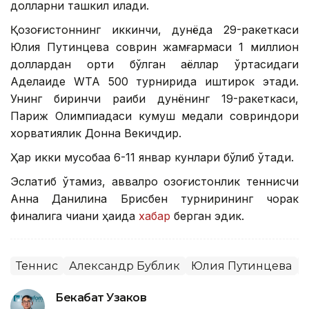
долларни ташкил қилади.
Қозоғистоннинг иккинчи, дунёда 29-ракеткаси
Юлия Путинцева соврин жамғармаси 1 миллион
доллардан ортиқ бўлган аёллар ўртасидаги
Аделаиде WТА 500 турнирида иштирок этади.
Унинг биринчи рақиби дунёнинг 19-ракеткаси,
Париж Олимпиадаси кумуш медали совриндори
хорватиялик Донна Векичдир.
Ҳар икки мусобақа 6-11 январ кунлари бўлиб ўтади.
Эслатиб ўтамиз, аввалроқ қозоғистонлик теннисчи
Анна Данилина Брисбен турнирининг чорак
финалига чиққани ҳақида
хабар
берган эдик.
Теннис
Александр Бублик
Юлия Путинцева
Бекабат Узаков