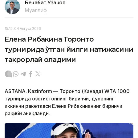
Бекабат Узаков
Муаллиф
15:15, 04 Август 2026
Елена Рибакина Торонто
турнирида ўтган йилги натижасини
такрорлай оладими
ASTANА. Кazinform — Торонто (Канада) WТА 1000
турнирида Қозоғистоннинг биринчи, дунёнинг
иккинчи ракеткаси Елена Рибакинанинг биринчи
рақиби аниқланди.