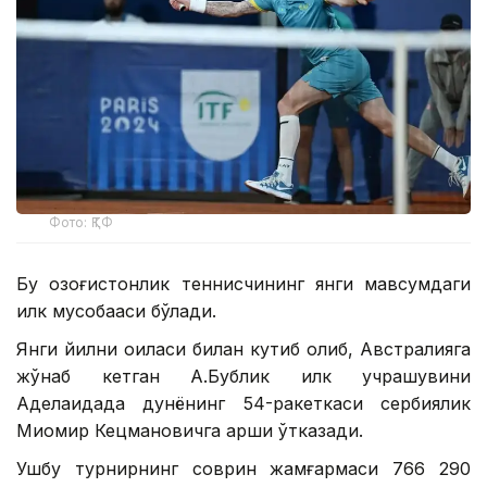
Фото: ҚТФ
Бу қозоғистонлик теннисчининг янги мавсумдаги
илк мусобақаси бўлади.
Янги йилни оиласи билан кутиб олиб, Австралияга
жўнаб кетган А.Бублик илк учрашувини
Аделаидада дунёнинг 54-ракеткаси сербиялик
Миомир Кецмановичга қарши ўтказади.
Ушбу турнирнинг соврин жамғармаси 766 290