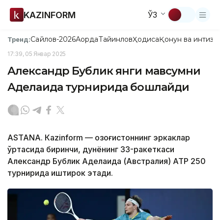
KAZINFORM
ЎЗ
Сайлов-2026
Ақорда
Тайинлов
Ҳодиса
Қонун ва интизо
Тренд:
17:39, 05 Январ 2025
Александр Бублик янги мавсумни
Аделаида турнирида бошлайди
ASTANА. Кazinform — Қозоғистоннинг эркаклар
ўртасида биринчи, дунёнинг 33-ракеткаси
Александр Бублик Аделаида (Австралия) АТP 250
турнирида иштирок этади.