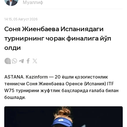
Муаллиф
14:15, 05 Август 2026
Соня Жиенбаева Испаниядаги
турнирнинг чорак финалига йўл
олди
ASTANА. Кazinform — 20 ёшли қозоғистонлик
теннисчи Соня Жиенбаева Оренсе (Испания) ITF
W75 турнирини жуфтлик баҳсларида ғалаба билан
бошлади.