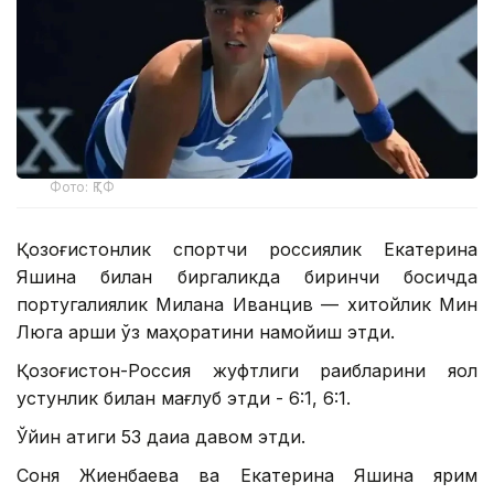
Фото: ҚТФ
Қозоғистонлик спортчи россиялик Екатерина
Яшина билан биргаликда биринчи босқичда
португалиялик Милана Иванцив — хитойлик Мин
Люга қарши ўз маҳоратини намойиш этди.
Қозоғистон-Россия жуфтлиги рақибларини яққол
устунлик билан мағлуб этди - 6:1, 6:1.
Ўйин атиги 53 дақиқа давом этди.
Соня Жиенбаева ва Екатерина Яшина ярим