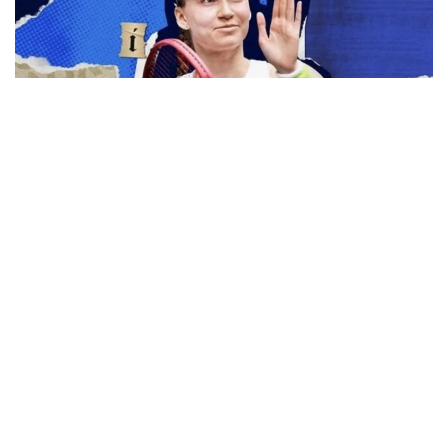
Фото: ktf.kz
Турнирни иккинчи босқичдан бошлайдиган Е.
Рибакина дунё рейтингида 61-ўринда турган
австралиялик Дарья Касаткина билан учрашади.
Австралиялик спортчи биринчи босқичда қийин
кечган жангда дунёнинг 42-ракеткаси, хитойлик
Ван Синьюйни 1:6, 7:6 (7:5), 7:5 ҳисобида мағлуб
этди.
Уимблдондаги муваффақиятсизликдан сўнг, Е.