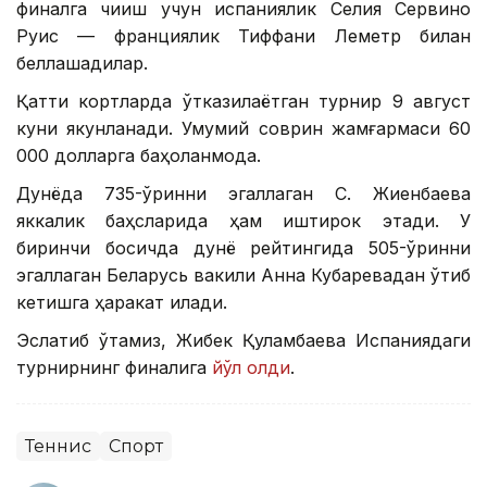
финалга чиқиш учун испаниялик Селия Сервино
Руис — франциялик Тиффани Леметр билан
беллашадилар.
Қаттиқ кортларда ўтказилаётган турнир 9 август
куни якунланади. Умумий соврин жамғармаси 60
000 долларга баҳоланмоқда.
Дунёда 735-ўринни эгаллаган С. Жиенбаева
яккалик баҳсларида ҳам иштирок этади. У
биринчи босқичда дунё рейтингида 505-ўринни
эгаллаган Беларусь вакили Анна Кубаревадан ўтиб
кетишга ҳаракат қилади.
Эслатиб ўтамиз, Жибек Қуламбаева Испаниядаги
турнирнинг финалига
йўл олди
.
Теннис
Спорт