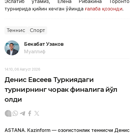
Эслатиб ўтамиз, Елена Рибакина Торонто
турнирида қийин кечган ўйинда
ғалаба қозонди
.
Теннис
Спорт
Бекабат Узаков
Муаллиф
14:10, 06 Август 2026
Денис Евсеев Туркиядаги
турнирнинг чорак финалига йўл
олди
ASTANА. Кazinform — Қозоғистонлик теннисчи Денис