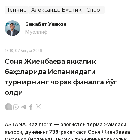
Теннис
Александр Бублик
Спорт
Бекабат Узаков
Муаллиф
13:10, 07 Август 2026
Соня Жиенбаева яккалик
баҳсларида Испаниядаги
турнирнинг чорак финалга йўл
олди
ASTANА. Кazinform — Қозоғистон терма жамоаси
аъзоси, дунёнинг 738-ракеткаси Соня Жиенбаева
Оуренсе (Испания) ITF W75 турнирининг яккалик