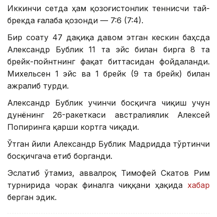
Иккинчи сетда ҳам қозоғистонлик теннисчи тай-
брекда ғалаба қозонди — 7:6 (7:4).
Бир соату 47 дақиқа давом этган кескин баҳсда
Александр Бублик 11 та эйс билан бирга 8 та
брейк-пойнтнинг фақат биттасидан фойдаланди.
Михельсен 1 эйс ва 1 брейк (9 та брейк) билан
ажралиб турди.
Александр Бублик учинчи босқичга чиқиш учун
дунёнинг 26-ракеткаси австралиялик Алексей
Попиринга қарши кортга чиқади.
Ўтган йили Александр Бублик Мадридда тўртинчи
босқичгача етиб борганди.
Эслатиб ўтамиз, аввалроқ Тимофей Скатов Рим
турнирида чорак финалга чиққани ҳақида
хабар
берган эдик.