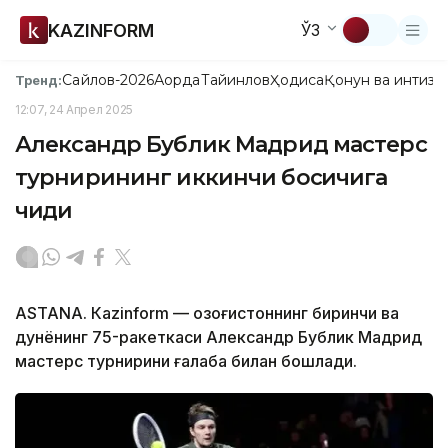
KAZINFORM
ЎЗ
Сайлов-2026
Ақорда
Тайинлов
Ҳодиса
Қонун ва интизо
Тренд:
12:07, 24 Апрел 2025
Александр Бублик Мадрид мастерс
турнирининг иккинчи босқичига
чиқди
ASTANА. Кazinform — Қозоғистоннинг биринчи ва
дунёнинг 75-ракеткаси Александр Бублик Мадрид
мастерс турнирини ғалаба билан бошлади.