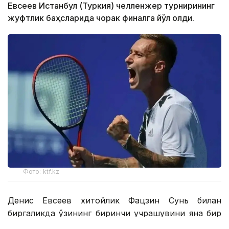
Евсеев Истанбул (Туркия) челленжер турнирининг
жуфтлик баҳсларида чорак финалга йўл олди.
Фото: ktf.kz
Денис Евсеев хитойлик Фацзин Сунь билан
биргаликда ўзининг биринчи учрашувини яна бир
қозоғистонлик Григорий Ломакин — америкалик