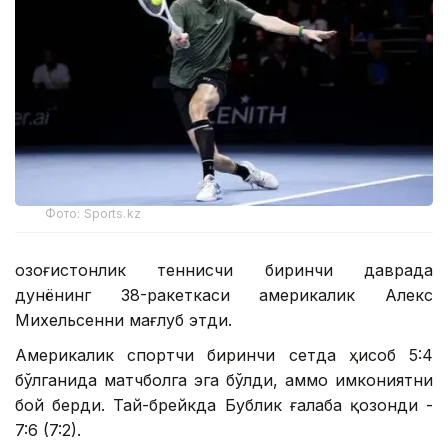
Фото: Sports.kz
Қозоғистонлик теннисчи биринчи даврада
дунёнинг 38-ракеткаси америкалик Алекс
Михельсенни мағлуб этди.
Америкалик спортчи биринчи сетда ҳисоб 5:4
бўлганида матчболга эга бўлди, аммо имкониятни
бой берди. Тай-брейкда Бублик ғалаба қозонди -
7:6 (7:2).