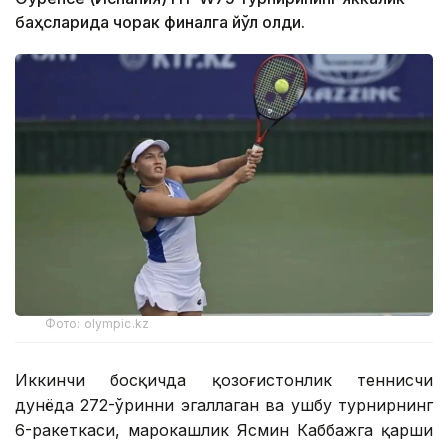
баҳсларида чорак финалга йўл олди.
Фото: olympic.kz
Иккинчи босқичда қозоғистонлик теннисчи
дунёда 272-ўринни эгаллаган ва ушбу турнирнинг
6-ракеткаси, марокашлик Ясмин Каббажга қарши