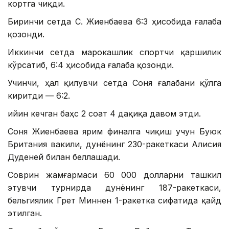
кортга чиқди.
Биринчи сетда С. Жиенбаева 6:3 ҳисобида ғалаба
қозонди.
Иккинчи сетда марокашлик спортчи қаршилик
кўрсатиб, 6:4 ҳисобида ғалаба қозонди.
Учинчи, ҳал қилувчи сетда Соня ғалабани қўлга
киритди — 6:2.
Қийин кечган баҳс 2 соат 4 дақиқа давом этди.
Соня Жиенбаева ярим финалга чиқиш учун Буюк
Британия вакили, дунёнинг 230-ракеткаси Алисия
Дуденей билан беллашади.
Соврин жамғармаси 60 000 долларни ташкил
этувчи турнирда дунёнинг 187-ракеткаси,
бельгиялик Грет Миннен 1-ракетка сифатида қайд
этилган.