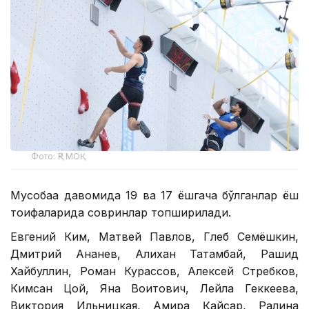
Фото: ҚР МОҚ
Мусобақа давомида 19 ва 17 ёшгача бўлганлар ёш
тоифаларида совринлар топширилади.
Евгений Ким, Матвей Павлов, Глеб Семёшкин,
Дмитрий Ананев, Алихан Татамбай, Рашид
Хайбуллин, Роман Курассов, Алексей Стребков,
Кимсан Цой, Яна Воитович, Лейла Геккеева,
Виктория Ильницкая, Амира Қайсар, Ралина