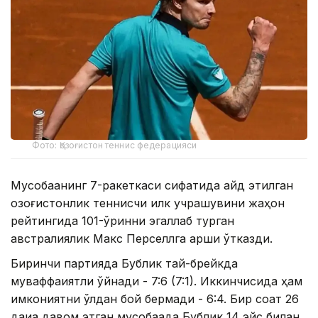
Фото: Қозоғистон теннис федерацияси
Мусобақанинг 7-ракеткаси сифатида қайд этилган
қозоғистонлик теннисчи илк учрашувини жаҳон
рейтингида 101-ўринни эгаллаб турган
австралиялик Макс Перселлга қарши ўтказди.
Биринчи партияда Бублик тай-брейкда
муваффақиятли ўйнади - 7:6 (7:1). Иккинчисида ҳам
имкониятни қўлдан бой бермади - 6:4. Бир соат 26
дақиқа давом этган мусобақада Бублик 14 эйс билан