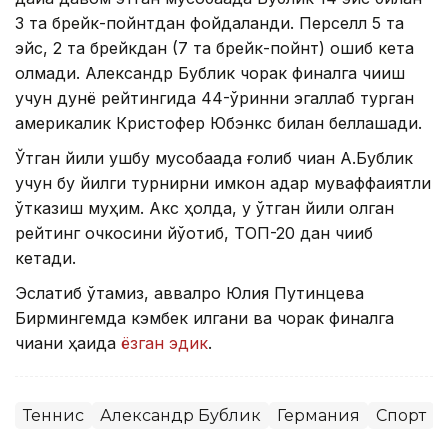
3 та брейк-пойнтдан фойдаланди. Перcелл 5 та
эйс, 2 та брейкдан (7 та брейк-пойнт) ошиб кета
олмади. Александр Бублик чорак финалга чиқиш
учун дунё рейтингида 44-ўринни эгаллаб турган
америкалик Кристофер Юбэнкс билан беллашади.
Ўтган йили ушбу мусобақада ғолиб чиққан А.Бублик
учун бу йилги турнирни имкон қадар муваффақиятли
ўтказиш муҳим. Акс ҳолда, у ўтган йили олган
рейтинг очкосини йўқотиб, ТОП-20 дан чиқиб
кетади.
Эслатиб ўтамиз, аввалроқ Юлия Путинцева
Бирмингемда кэмбек қилгани ва чорак финалга
чиққани ҳақида
ёзган эдик
.
Теннис
Александр Бублик
Германия
Спорт