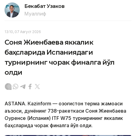
Бекабат Узаков
Муаллиф
13:10, 07 Август 2026
Соня Жиенбаева яккалик
баҳсларида Испаниядаги
турнирнинг чорак финалга йўл
олди
ASTANА. Кazinform — Қозоғистон терма жамоаси
аъзоси, дунёнинг 738-ракеткаси Соня Жиенбаева
Оуренсе (Испания) ITF W75 турнирининг яккалик
баҳсларида чорак финалга йўл олди.