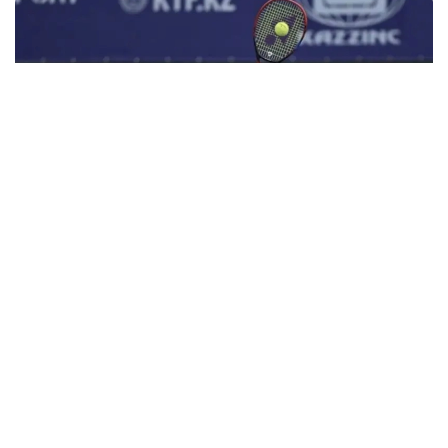
Фото: olympic.kz
Иккинчи босқичда қозоғистонлик теннисчи дунёда
272-ўринни эгаллаган ва ушбу турнирнинг 6-
ракеткаси, марокашлик Ясмин Каббажга қарши
кортга чиқди.
Биринчи сетда С. Жиенбаева 6:3 ҳисобида ғалаба