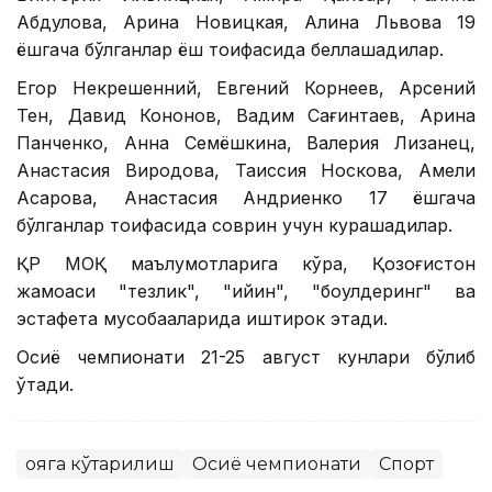
Абдулова, Арина Новицкая, Алина Львова 19
ёшгача бўлганлар ёш тоифасида беллашадилар.
Егор Некрешенний, Евгений Корнеев, Арсений
Тен, Давид Кононов, Вадим Сағинтаев, Арина
Панченко, Анна Семёшкина, Валерия Лизанец,
Анастасия Виродова, Таиссия Носкова, Амели
Асқарова, Анастасия Андриенко 17 ёшгача
бўлганлар тоифасида соврин учун курашадилар.
ҚР МОҚ маълумотларига кўра, Қозоғистон
жамоаси "тезлик", "қийин", "боулдеринг" ва
эстафета мусобақаларида иштирок этади.
Осиё чемпионати 21-25 август кунлари бўлиб
ўтади.
Қояга кўтарилиш
Осиё чемпионати
Спорт