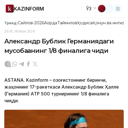
KAZINFORM
ЎЗ
Сайлов-2026
Ақорда
Тайинлов
Ҳодиса
Қонун ва интизо
Тренд:
20:16, 18 Июн 2024
Александр Бублик Германиядаги
мусобақанинг 1/8 финалига чиқди
ASTANA. Kazinform – Қозоғистоннинг биринчи,
жаҳоннинг 17-ракеткаси Александр Бублик Ҳалле
(Германия) АТР 500 турнирининг 1/8 финалига
чиқди.