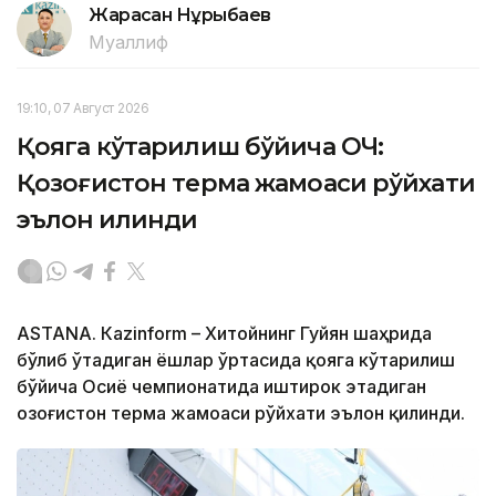
Жарасқан Нұрыбаев
Муаллиф
19:10, 07 Август 2026
Қояга кўтарилиш бўйича ОЧ:
Қозоғистон терма жамоаси рўйхати
эълон қилинди
ASTANА. Кazinform – Хитойнинг Гуйян шаҳрида
бўлиб ўтадиган ёшлар ўртасида қояга кўтарилиш
бўйича Осиё чемпионатида иштирок этадиган
Қозоғистон терма жамоаси рўйхати эълон қилинди.