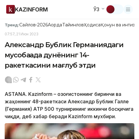
KAZINFORM
ЎЗ
Сайлов-2026
Ақорда
Тайинлов
Ҳодиса
Қонун ва интизо
Тренд:
07:57, 21 Июн 2023
Александр Бублик Германиядаги
мусобақада дунёнинг 14-
ракеткасини мағлуб этди
ASTANA. Kazinform – Қозоғистоннинг биринчи ва
жаҳоннинг 48-ракеткаси Александр Бублик Галле
(Германия) АТР 500 турнирининг иккинчи босқичига
чиқди, деб хабар беради Kazinform мухбири.