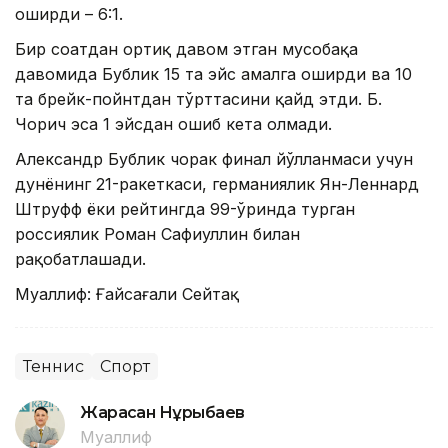
оширди – 6:1.
Бир соатдан ортиқ давом этган мусобақа
давомида Бублик 15 та эйс амалга оширди ва 10
та брейк-пойнтдан тўрттасини қайд этди. Б.
Чорич эса 1 эйсдан ошиб кета олмади.
Александр Бублик чорак финал йўлланмаси учун
дунёнинг 21-ракеткаси, германиялик Ян-Леннард
Штруфф ёки рейтингда 99-ўринда турган
россиялик Роман Сафиуллин билан
рақобатлашади.
Муаллиф: Ғайсағали Сейтақ
Теннис
Спорт
Жарасқан Нұрыбаев
Муаллиф