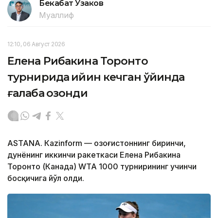
Бекабат Узаков
Муаллиф
12:10, 06 Август 2026
Елена Рибакина Торонто
турнирида қийин кечган ўйинда
ғалаба қозонди
ASTANА. Кazinform — Қозоғистоннинг биринчи,
дунёнинг иккинчи ракеткаси Елена Рибакина
Торонто (Канада) WТА 1000 турнирининг учинчи
босқичига йўл олди.