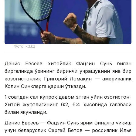
Фото: ktf.kz
Денис Евсеев хитойлик Фацзин Сунь билан
биргаликда ўзининг биринчи учрашувини яна бир
қозоғистонлик Григорий Ломакин — америкалик
Колин Синклерга қарши ўтказди.
1 соатдан сал кўпроқ давом этган ўйин Қозоғистон-
Хитой жуфтлигининг 6:2, 6:4 ҳисобида ғалабаси
билан якунланди.
Денис Евсеев — Фацзин Сунь ярим финалга чиқиш
учун беларуслик Сергей Бетов — россиялик Илья