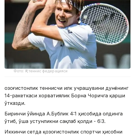
Фото: ҚР теннис федерацияси
Қозоғистонлик теннисчи илк учрашувини дунёнинг
14-ракеткаси хорватиялик Борна Чоричга қарши
ўтказди.
Биринчи ўйинда А.Бублик 4:1 ҳисобида олдинга
ўтиб, ўша устунликни сақлаб қолди - 6:3.
Иккинчи сетда қозоғистонлик спортчи ҳисобни