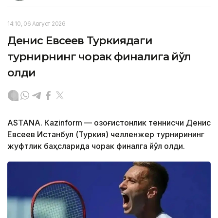
14:10, 06 Август 2026
Денис Евсеев Туркиядаги
турнирнинг чорак финалига йўл
олди
ASTANА. Кazinform — Қозоғистонлик теннисчи Денис
Евсеев Истанбул (Туркия) челленжер турнирининг
жуфтлик баҳсларида чорак финалга йўл олди.