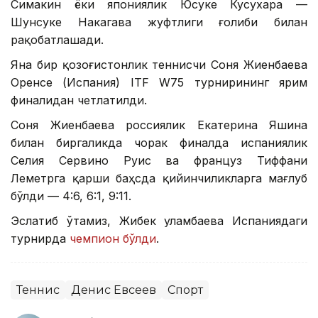
Симакин ёки япониялик Юсуке Кусухара —
Шунсуке Накагава жуфтлиги ғолиби билан
рақобатлашади.
Яна бир қозоғистонлик теннисчи Соня Жиенбаева
Оренсе (Испания) ITF W75 турнирининг ярим
финалидан четлатилди.
Соня Жиенбаева россиялик Екатерина Яшина
билан биргаликда чорак финалда испаниялик
Селия Сервино Руис ва француз Тиффани
Леметрга қарши баҳсда қийинчиликларга мағлуб
бўлди — 4:6, 6:1, 9:11.
Эслатиб ўтамиз, Жибек Қуламбаева Испаниядаги
турнирда
чемпион бўлди
.
Теннис
Денис Евсеев
Спорт