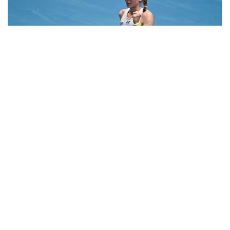
Фото: ҚТФ
Мусобақани иккинчи босқичдан бошлаган
қозоғистонлик теннисчи дунё рейтингида 61-
ўринни эгаллаган австралиялик Дарья Касаткинага
қарши ўз маҳоратини намойиш этди.
Рақиблар бунгача беш марта тўқнаш келишган,
уларнинг учтасида Рибакина ғалаба қозонган.
Уимблдондан кейин танаффус қилган