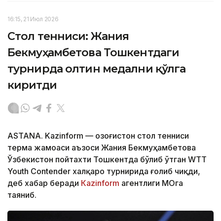
16:15, 21 Июл 2026
Стол тенниси: Жания
Бекмуҳамбетова Тошкентдаги
турнирда олтин медални қўлга
киритди
ASTANA. Kazinform — Қозоғистон стол тенниси
терма жамоаси аъзоси Жания Бекмуҳамбетова
Ўзбекистон пойтахти Тошкентда бўлиб ўтган WTT
Youth Contender халқаро турнирида ғолиб чиқди,
деб хабар беради
Кazinform
агентлиги МОҚга
таяниб.