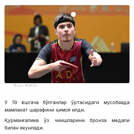
Фото: ҚР МОҚ
У 19 ёшгача бўлганлар ўртасидаги мусобақада
мамлакат шарафини ҳимоя қилди.
Қурманғалиев ўз чиқишларини бронза медали
билан якунлади.