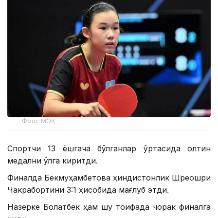
Фото: МОҚ
Спортчи 13 ёшгача бўлганлар ўртасида олтин
медални қўлга киритди.
Финалда Бекмуҳамбетова ҳиндистонлик Шреошри
Чакрабортини 3:1 ҳисобида мағлуб этди.
Назерке Болатбек ҳам шу тоифада чорак финалга