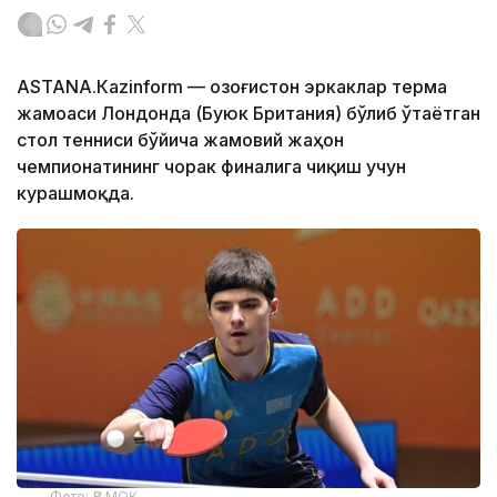
АSTANА.Кazinform — Қозоғистон эркаклар терма
жамоаси Лондонда (Буюк Британия) бўлиб ўтаётган
стол тенниси бўйича жамовий жаҳон
чемпионатининг чорак финалига чиқиш учун
курашмоқда.
Фото: ҚР МОҚ