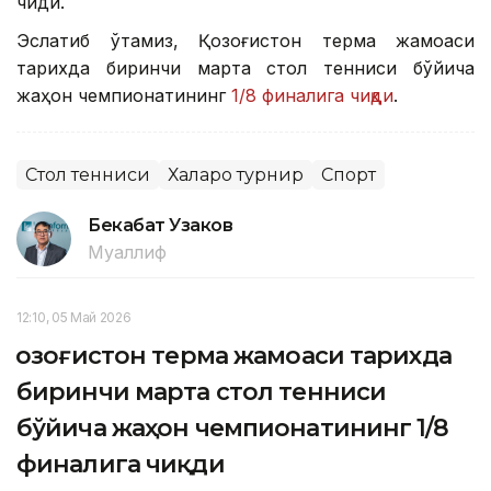
чиқди.
Эслатиб ўтамиз, Қозоғистон терма жамоаси
тарихда биринчи марта стол тенниси бўйича
жаҳон чемпионатининг
1/8 финалига чиқди
.
Стол тенниси
Халқаро турнир
Спорт
Бекабат Узаков
Муаллиф
12:10, 05 Май 2026
Қозоғистон терма жамоаси тарихда
биринчи марта стол тенниси
бўйича жаҳон чемпионатининг 1/8
финалига чиқди