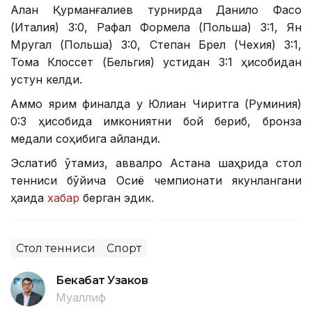
Алан Қурманғалиев турнирда Данило Фасо
(Италия) 3:0, Рафал Формела (Польша) 3:1, Ян
Мругал (Польша) 3:0, Степан Брел (Чехия) 3:1,
Тома Клоссет (Бельгия) устидан 3:1 ҳисобидан
устун келди.
Аммо ярим финалда у Юлиан Чиритга (Руминия)
0:3 ҳисобида имкониятни бой бериб, бронза
медали соҳибига айланди.
Эслатиб ўтамиз, аввалроқ Астана шаҳрида стол
тенниси бўйича Осиё чемпионати якунлангани
ҳақида
хабар
берган эдик.
Стол тенниси
Спорт
Бекабат Узаков
Муаллиф