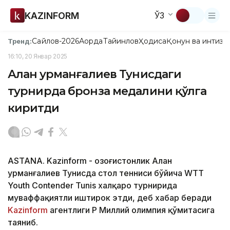
KAZINFORM
ЎЗ
Сайлов-2026
Ақорда
Тайинлов
Ҳодиса
Қонун ва интизо
Тренд:
16:10, 20 Январ 2025
Алан Қурманғалиев Тунисдаги
турнирда бронза медалини қўлга
киритди
ASTANA. Kazinform - Қозоғистонлик Алан
Қурманғалиев Тунисда стол тенниси бўйича WTT
Youth Contender Tunis халқаро турнирида
муваффақиятли иштирок этди, деб хабар беради
Kazinform
агентлиги ҚР Миллий олимпия қўмитасига
таяниб.