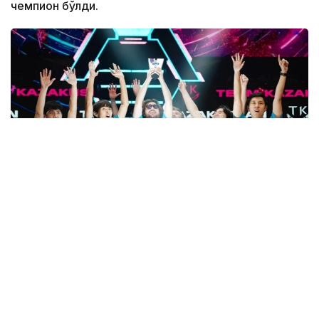
чемпион бўлди.
Фото: Спорт ва жисмоний тарбия қўмитаси
Финалда қозоғистонликлар Liga Pro Team
жамоасини 2:1 ҳисобида қийин кечган ўйинда
мағлуб этиб, мусобақанинг олтин медалини қўлга
киритишди.