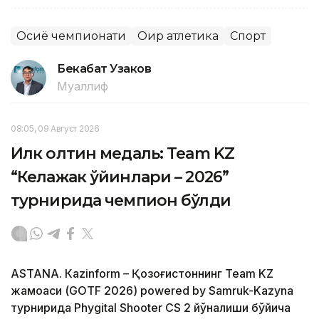
Осиё чемпионати
Оғир атлетика
Спорт
Бекабат Узаков
Муаллиф
08:05, 09 Август 2026
Илк олтин медаль: Team KZ
“Келажак ўйинлари – 2026”
турнирида чемпион бўлди
ASTANА. Кazinform – Қозоғистоннинг Team KZ
жамоаси (GOTF 2026) powered by Samruk-Kazyna
турнирида Phygital Shooter CS 2 йўналиши бўйича