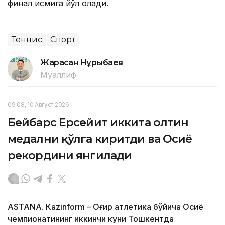
финал қисмига йўл олади.
Теннис
Спорт
Жарасқан Нұрыбаев
Муаллиф
09:08, 10 Август 2026
Бейбарс Ерсейит иккита олтин
медални қўлга киритди ва Осиё
рекордини янгилади
ASTANА. Кazinform – Оғир атлетика бўйича Осиё
чемпионатининг иккинчи куни Тошкентда