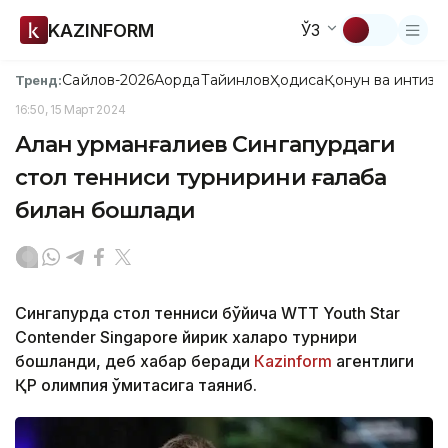
KAZINFORM
ЎЗ
Сайлов-2026
Ақорда
Тайинлов
Ҳодиса
Қонун ва интизо
Тренд:
16:50, 15 Март 2024
Алан Қурманғалиев Сингапурдаги
стол тенниси турнирини ғалаба
билан бошлади
Сингапурда стол тенниси бўйича WTT Youth Star
Contender Singapore йирик халқаро турнири
бошланди, деб хабар беради
Каzinform
агентлиги
ҚР олимпия қўмитасига таяниб.