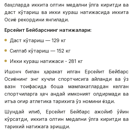
баҳсларда иккита олтин медални қўлга киритди ва
даст кўтариш ва икки кураш натижасида иккита
Осиё рекордини янгилади.
Ерсейит Бейбарснинг натижалари:
Даст кўтариш — 129 кг
Силтаб кўтариш — 152 кг
Икки кураш натижаси - 281 кг
Ишонч билан ҳаракат қилган Ерсейит Бейбарс
Осиёнинг энг кучли спортчисига айланди ва ўз
вазн тоифасида бошқа мамлакатлардан келган
спортчиларга ҳеч қандай имконият қолдирмади ва
қитъа оғир атлетика тарихига ўз номини ёзди.
Шундай қилиб, Ерсейит Бейбарс ажойиб ўйин
кўрсатди, иккита олтин медални қўлга киритди ва
тарихий натижага эришди.