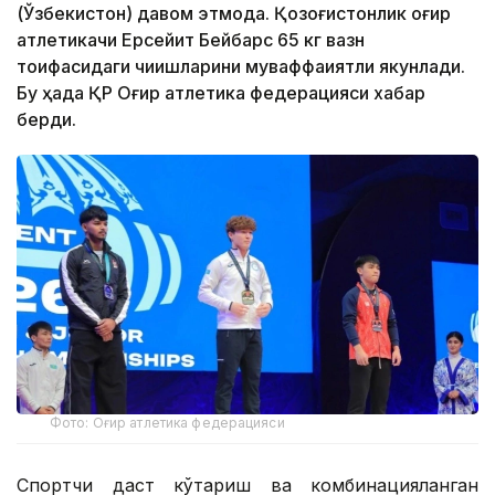
(Ўзбекистон) давом этмоқда. Қозоғистонлик оғир
атлетикачи Ерсейит Бейбарс 65 кг вазн
тоифасидаги чиқишларини муваффақиятли якунлади.
Бу ҳақда ҚР Оғир атлетика федерацияси хабар
берди.
Фото: Оғир атлетика федерацияси
Спортчи даст кўтариш ва комбинацияланган