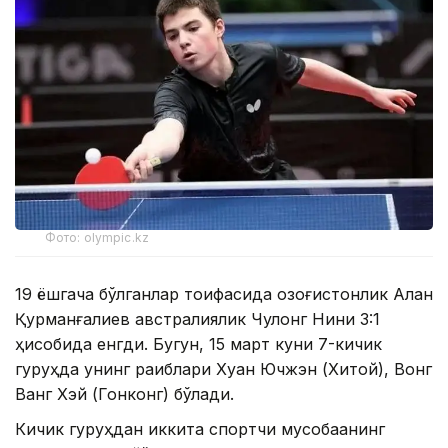
Фото: olympic.kz
19 ёшгача бўлганлар тоифасида қозоғистонлик Алан
Қурманғалиев австралиялик Чулонг Нини 3:1
ҳисобида енгди. Бугун, 15 март куни 7-кичик
гуруҳда унинг рақиблари Хуан Ючжэн (Хитой), Вонг
Ванг Хэй (Гонконг) бўлади.
Кичик гуруҳдан иккита спортчи мусобақанинг