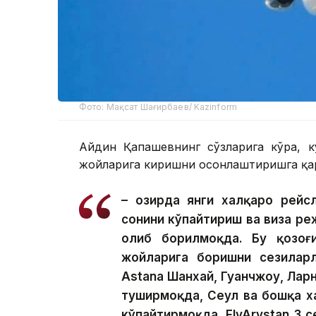
Фото: Мақсат Шағирбаев/ Kazinform
Айдин Қапашевнинг сўзларига кўра, к
жойларига киришни осонлаштиришга қар
– Ҳозирда янги халқаро рейс
сонини кўпайтириш ва виза р
олиб борилмоқда. Бу қозоғ
жойларига боришни сезиларл
Astana Шанхай, Гуанчжоу, Лар
туширмоқда, Сеул ва бошқа х
кўпайтирмоқда. FlyArystan 3 