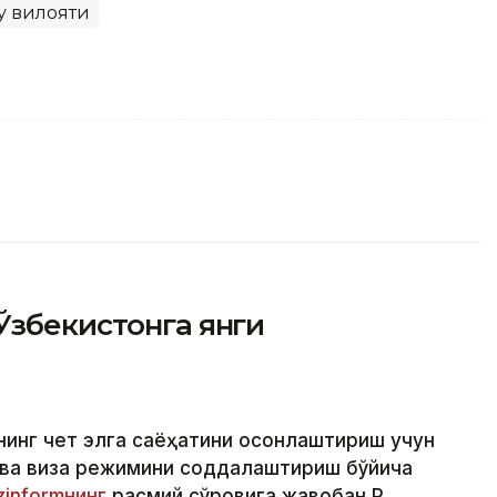
у вилояти
Ўзбекистонга янги
рнинг чет элга саёҳатини осонлаштириш учун
 ва виза режимини соддалаштириш бўйича
zinformнинг
расмий сўровига жавобан ҚР