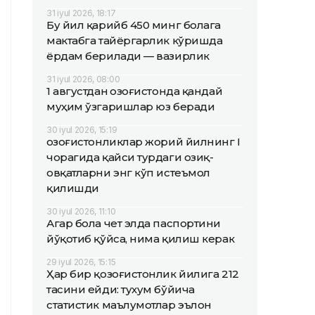
31 iyul 2026, 18:17
Бу йил қарийб 450 минг болага
мактабга тайёргарлик кўришда
ёрдам берилади — вазирлик
31 iyul 2026, 08:00
1 августдан Қозоғистонда қандай
муҳим ўзгаришлар юз беради
30 iyul 2026, 15:19
Қозоғистонликлар жорий йилнинг I
чорагида қайси турдаги озиқ-
овқатларни энг кўп истеъмол
қилишди
30 iyul 2026, 11:10
Агар бола чет элда паспортини
йўқотиб қўйса, нима қилиш керак
29 iyul 2026, 15:15
Ҳар бир қозоғистонлик йилига 212
тасини ейди: тухум бўйича
статистик маълумотлар эълон