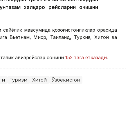
унтазам халқаро рейсларни очишни
и сайёҳлик мавсумида қозоғистонликлар орасида
ига Вьетнам, Миср, Таиланд, Туркия, Хитой ва
афталик авиарейслар сонини
152 тага етказади
.
ги
Туризм
Хитой
Ўзбекистон