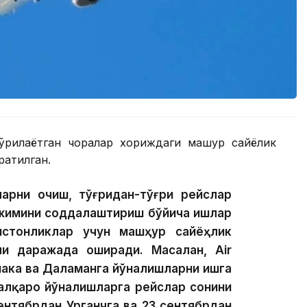
ўрилаётган чоралар хориждаги машҳур сайёҳлик
атилган.
ларни очиш, тўғридан-тўғри рейслар
ежимини соддалаштириш бўйича ишлар
истонликлар учун машҳур сайёҳлик
и даражада оширади. Масалан, Air
нака ва Даламанга йўналишларни ишга
алқаро йўналишларга рейслар сонини
сентябрдан Урганчга ва 23 сентябрдан