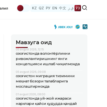
KZ
QZ
РУ
EN
中文
ق ز
ЎЗ
аҳлил
Мавзуга оид
05 avgust 2026, 12:15
Қозоғистонда волонтёрликни
ривожлантиришнинг янги
концепцияси ишлаб чиқилмоқда
05 avgust 2026, 09:08
Қозоғистон миграция тизимини
меҳнат бозори талабларига
мослаштирмоқда
01 avgust 2026, 08:00
Қозоғистонда уй-жой ижараси
нархлари қайси ҳудудда қандай