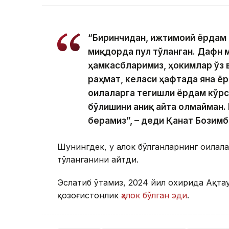
“Биринчидан, ижтимоий ёрдам к
миқдорда пул тўланган. Дафн 
ҳамкасбларимиз, ҳокимлар ўз 
раҳмат, келаси ҳафтада яна ё
оилаларга тегишли ёрдам кўрс
бўлишини аниқ айта олмайман. 
берамиз”, – деди Қанат Бозимб
Шунингдек, у ҳалок бўлганларнинг оила
тўланганини айтди.
Эслатиб ўтамиз, 2024 йил охирида Ақтау
қозоғистонлик
ҳалок бўлган эди
.