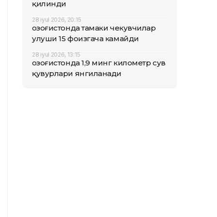
қилинди
28 iyul 2026, 20:15
Қозоғистонда тамаки чекувчилар
улуши 15 фоизгача камайди
28 iyul 2026, 13:15
Қозоғистонда 1,9 минг километр сув
қувурлари янгиланади