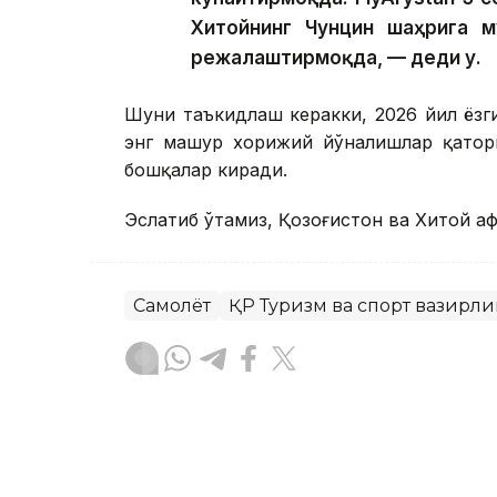
Хитойнинг Чунцин шаҳрига м
режалаштирмоқда, — деди у.
Шуни таъкидлаш керакки, 2026 йил ёзг
энг машҳур хорижий йўналишлар қатор
бошқалар киради.
Эслатиб ўтамиз, Қозоғистон ва Хитой ҳ
Самолёт
ҚР Туризм ва спорт вазирли
Бекабат Узаков
Муаллиф