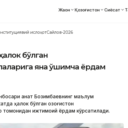
Жаҳон
Қозоғистон
Сиёсат
Т
нституциявий ислоҳот
Сайлов-2026
ҳалок бўлган
лаларига яна қўшимча ёрдам
ринбосари Қанат Бозимбаевнинг маълум
атда ҳалок бўлган Қозоғистон
р томонидан ижтимоий ёрдам кўрсатилади.