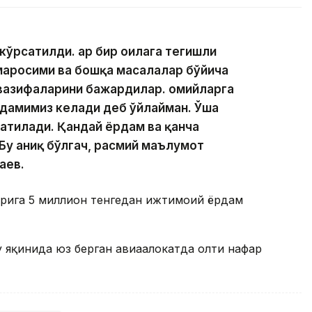
ўрсатилди. Ҳар бир оилага тегишли
маросими ва бошқа масалалар бўйича
вазифаларини бажардилар. Ҳомийларга
рдамимиз келади деб ўйлайман. Ўша
атилади. Қандай ёрдам ва қанча
Бу аниқ бўлгач, расмий маълумот
аев.
ларига 5 миллион тенгедан ижтимоий ёрдам
 яқинида юз берган авиаҳалокатда олти нафар