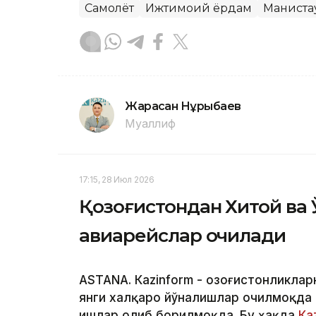
Самолёт
Ижтимоий ёрдам
Манғиста
Жарасқан Нұрыбаев
Муаллиф
17:15, 28 Июл 2026
Қозоғистондан Хитой ва 
авиарейслар очилади
ASTANА. Кazinform - Қозоғистонликла
янги халқаро йўналишлар очилмоқда
ишлар олиб борилмоқда. Бу ҳақда
Кa