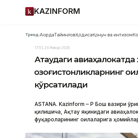
KAZINFORM
Ақорда
Тайинлов
Ҳодиса
Қонун ва интизом
Ко
Тренд:
17:51, 24 Январ 2025
Ақтаудаги авиаҳалокатда 
қозоғистонликларнинг ои
кўрсатилади
ASTANA. Kazinform – ҚР Бош вазири ў
қилишича, Ақтау яқинидаги авиаҳалок
фуқароларининг оилаларига ҳомийла