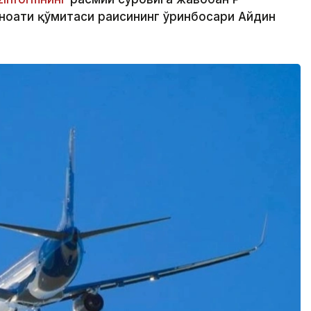
аноати қўмитаси раисининг ўринбосари Айдин