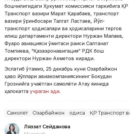
бошчилигидаги Ҳукумат комиссияси таркибига ҚР
Транспорт вазири Марат Қарабаев, транспорт
вазири ўринбосари Талгат Ластаев, Йўл-
транспорт ҳодисалари ва ҳодисаларини тергов
қилиш департаменти директори Нуржан Малаев,
Фуқаро авиацияси қўмитаси раиси Салтанат
Томпиева, “Қазаэронавигация” РДК бош
директори Нуржан Ахметов киради.
Эслатиб ўтамиз, 25 декабрь куни Озарбайжон
ҳаво йўллари авиакомпаниясининг Бокудан
Грознийга учаётган самолёти Ақтау яқинида
ҳалокатга
учраган эди
.
Самолёт
Озарбайжон
Ҳодиса
ҚР Транспорт ва
Ляззат Сейданова