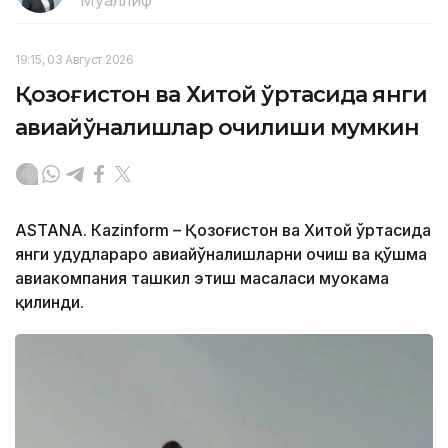
Муаллиф
19:15, 03 Август 2026
Қозоғистон ва Хитой ўртасида янги
авиайўналишлар очилиши мумкин
ASTANА. Кazinform – Қозоғистон ва Хитой ўртасида
янги ҳудудлараро авиайўналишларни очиш ва қўшма
авиакомпания ташкил этиш масаласи муҳокама
қилинди.