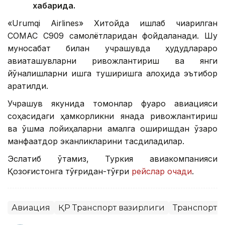
хабарида.
«Urumqi Airlines» Хитойда ишлаб чиқарилган
COMAC C909 самолётларидан фойдаланади. Шу
муносабат билан учрашувда ҳудудлараро
авиаташувларни ривожлантириш ва янги
йўналишларни ишга туширишга алоҳида эътибор
қаратилди.
Учрашув якунида томонлар фуқаро авиацияси
соҳасидаги ҳамкорликни янада ривожлантириш
ва қўшма лойиҳаларни амалга оширишдан ўзаро
манфаатдор эканликларини тасдиқладилар.
Эслатиб ўтамиз, Туркия авиакомпанияси
Қозоғистонга тўғридан-тўғри
рейслар очади
.
Авиация
ҚР Транспорт вазирлиги
Транспорт