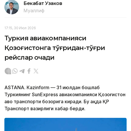
Бекабат Узаков
Муаллиф
17:15, 30 Июл 2026
Туркия авиакомпанияси
Қозоғистонга тўғридан-тўғри
рейслар очади
ASTANА. Кazinform — 31 июлдан бошлаб
Туркиянинг SunExpress авиакомпанияси Қозоғистон
ҳаво транспорти бозорига киради. Бу ҳақда ҚР
Транспорт вазирлиги хабар берди.