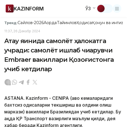
KAZINFORM
ЎЗ
Сайлов-2026
Ақорда
Тайинлов
Ҳодиса
Қонун ва интизо
Тренд:
11:37, 26 Декабр 2024
Ақтау яқинида самолёт ҳалокатга
учради: самолёт ишлаб чиқарувчи
Embraer вакиллари Қозоғистонга
учиб кетдилар
ASTANA. Kazinform - CENIPA (ҳаво кемаларидаги
бахтсиз ҳодисаларни текшириш ва олдини олиш
маркази) вакиллари Бразилиядан учиб кетдилар. Бу
ҳақда ҚР Транспорт вазирлиги маълум қилди, дея
хабар беради Kazinform агентлиги.