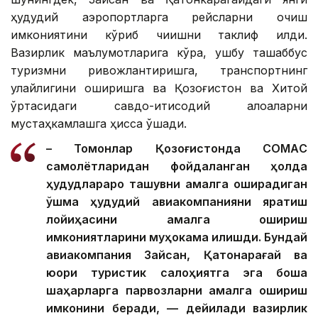
ҳудудий аэропортларга рейсларни очиш
имкониятини кўриб чиқишни таклиф қилди.
Вазирлик маълумотларига кўра, ушбу ташаббус
туризмни ривожлантиришга, транспортнинг
қулайлигини оширишга ва Қозоғистон ва Хитой
ўртасидаги савдо-иқтисодий алоқаларни
мустаҳкамлашга ҳисса қўшади.
– Томонлар Қозоғистонда CОМАC
самолётларидан фойдаланган ҳолда
ҳудудлараро ташувни амалга оширадиган
қўшма ҳудудий авиакомпанияни яратиш
лойиҳасини амалга ошириш
имкониятларини муҳокама қилишди. Бундай
авиакомпания Зайсан, Қатонқарағай ва
юқори туристик салоҳиятга эга бошқа
шаҳарларга парвозларни амалга ошириш
имконини беради, — дейилади вазирлик