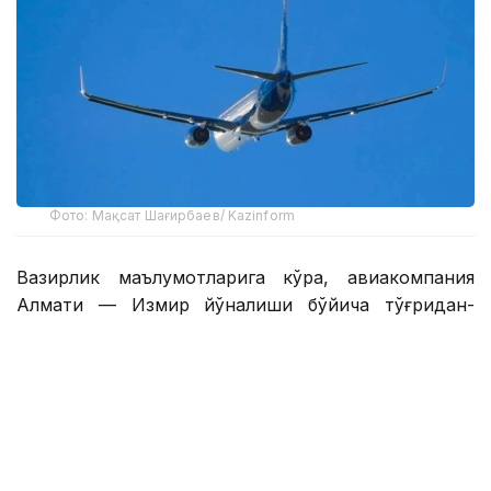
Фото: Мақсат Шағирбаев/ Kazinform
Вазирлик маълумотларига кўра, авиакомпания
Алмати — Измир йўналиши бўйича тўғридан-
тўғри мунтазам йўловчи рейсларини амалга
оширишни бошлайди.
Рейслар ҳафтасига икки марта — сешанба ва жума
кунлари — Boeing 737 самолётларида амалга
оширилади.