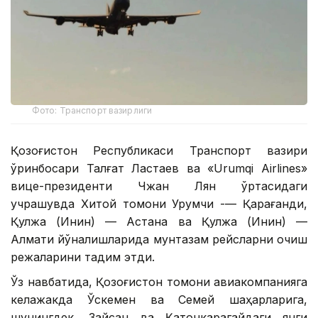
Фото: Транспорт вазирлиги
Қозоғистон Республикаси Транспорт вазири
ўринбосари Талғат Ластаев ва «Urumqi Airlines»
вице-президенти Чжан Лян ўртасидаги
учрашувда Хитой томони Урумчи -— Қарағанди,
Қулжа (Инин) — Астана ва Қулжа (Инин) —
Алмати йўналишларида мунтазам рейсларни очиш
режаларини тақдим этди.
Ўз навбатида, Қозоғистон томони авиакомпанияга
келажакда Ўскемен ва Семей шаҳарларига,
шунингдек, Зайсан ва Қатонкарагайдаги янги