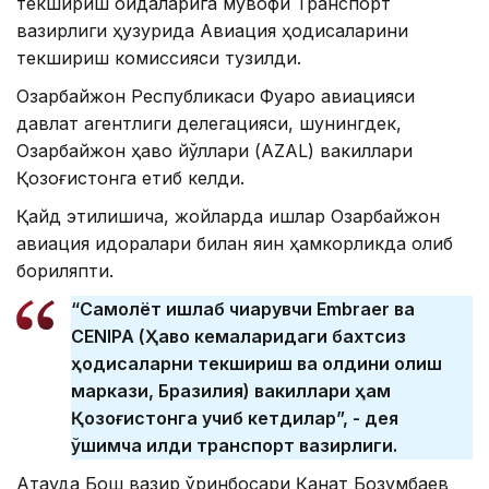
текшириш қоидаларига мувофиқ Транспорт
вазирлиги ҳузурида Авиация ҳодисаларини
текшириш комиссияси тузилди.
Озарбайжон Республикаси Фуқаро авиацияси
давлат агентлиги делегацияси, шунингдек,
Озарбайжон ҳаво йўллари (AZAL) вакиллари
Қозоғистонга етиб келди.
Қайд этилишича, жойларда ишлар Озарбайжон
авиация идоралари билан яқин ҳамкорликда олиб
бориляпти.
“Самолёт ишлаб чиқарувчи Embraer ва
CENIPA (Ҳаво кемаларидаги бахтсиз
ҳодисаларни текшириш ва олдини олиш
маркази, Бразилия) вакиллари ҳам
Қозоғистонга учиб кетдилар”, - дея
қўшимча қилди транспорт вазирлиги.
Ақтауда Бош вазир ўринбосари Қанат Бозумбаев