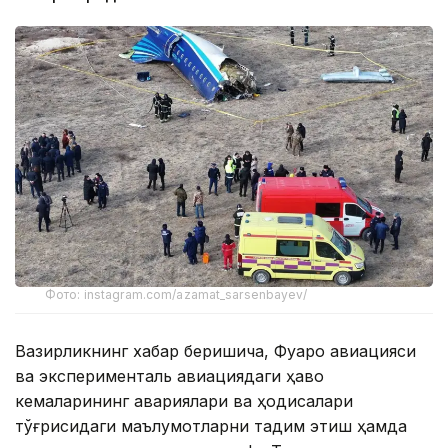
Фото: instagram.com/azamat_sarsenbayev/
Вазирликнинг хабар беришича, Фуқаро авиацияси
ва эксперименталь авиациядаги ҳаво
кемаларининг авариялари ва ҳодисалари
тўғрисидаги маълумотларни тақдим этиш ҳамда