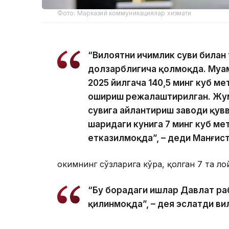
Фото: Марказий коммуникациялар хизмати
“Вилоятни ичимлик суви билан
долзарблигича қолмоқда. Муам
2025 йилгача 140,5 минг куб мет
ошириш режалаштирилган. Жум
сувига айлантириш заводи қувв
шаҳридаги кунига 7 минг куб ме
етказилмоқда”, – деди Манғис
Ҳокимнинг сўзларига кўра, қолган 7 та л
“Бу борадаги ишлар Давлат ра
қилинмоқда”, – дея эслатди вил