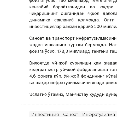
фоизга ўсиб, 186 миллиард тенгега ет
кенгайиб бораётганидан ва юқори
чиқаришнинг ошганидан яққол далол
динамика сақланиб қолмоқда. Олти 
инвестициялар ҳажми қарийб 500 милли
Саноат ва транспорт инфратузилмасин
жадал ишлашига туртки бермоқда. Нат
фоизга ўсиб, 178,3 миллиард тенгени та
Вилоятда уй-жой қурилиши ҳам жадал
квадрат метр уй-жой фойдаланишга топ
4,6 фоизга кўп. Уй-жой фондининг кў
ва шаҳар инфратузилмасини янада риво
Эслатиб ўтамиз, Манғистау ҳудуди дунё
Инвестиция
Саноат
Инфратузилма