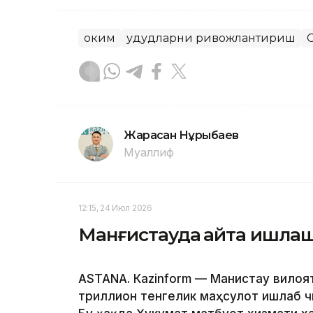
Ҳоким
Ҳудудларни ривожлантириш
Жарасқан Нұрыбаев
Муаллиф
12:15, 24 Июл 2026
Манғистауда қайта ишлаш
ASTANА. Кazinform — Манғистау вилоя
триллион тенгелик маҳсулот ишлаб ч