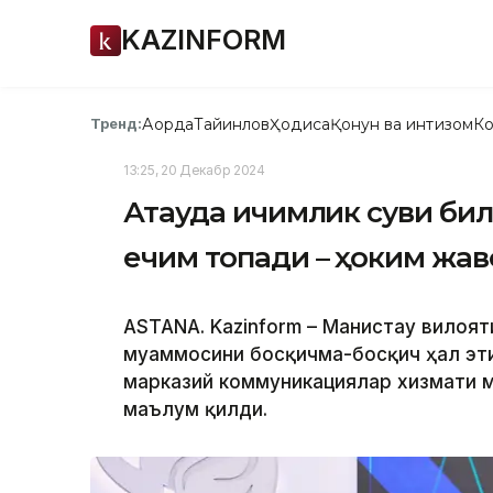
KAZINFORM
Ақорда
Тайинлов
Ҳодиса
Қонун ва интизом
Ко
Тренд:
13:25, 20 Декабр 2024
Ақтауда ичимлик суви би
ечим топади – ҳоким жа
ASTANA. Kazinform – Манғистау вилоя
муаммосини босқичма-босқич ҳал эти
марказий коммуникациялар хизмати 
маълум қилди.