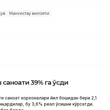
Сув
Манғистау вилояти
 саноати 39% га ўсди
ти саноат корхоналари йил бошидан бери 2,1
иқардилар, бу 3,6% реал ўсишни кўрсатди.