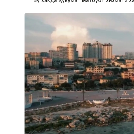
Бу ҳақда Ҳукумат матбуот хизмати х