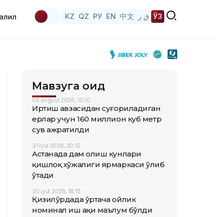
KZ
QZ
РУ
EN
中文
ق ز
ЎЗ
аҳлил
Мавзуга оид
06 avgust 2026, 10:10
Иртиш ҳавзасидан суғориладиган
ерлар учун 160 миллион куб метр
сув ажратилди
31 iyul 2026, 20:15
Астанада дам олиш кунлари
қишлоқ хўжалиги ярмаркаси ўлиб
ўтади
30 iyul 2026, 18:15
Қизилўрдада ўртача ойлик
номинал иш ҳақи маълум бўлди