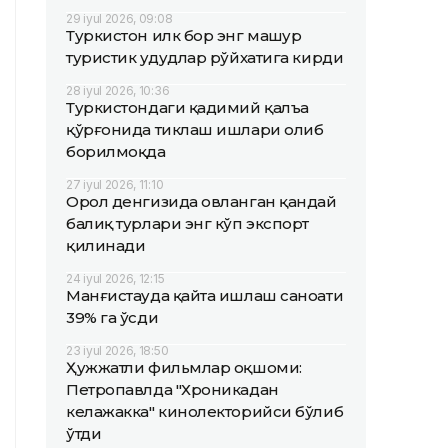
29 iyul 2026, 09:08
Туркистон илк бор энг машҳур
туристик ҳудудлар рўйхатига кирди
28 iyul 2026, 10:36
Туркистондаги қадимий қалъа
қўрғонида тиклаш ишлари олиб
борилмоқда
27 iyul 2026, 11:10
Орол денгизида овланган қандай
балиқ турлари энг кўп экспорт
қилинади
24 iyul 2026, 12:15
Манғистауда қайта ишлаш саноати
39% га ўсди
23 iyul 2026, 18:50
Ҳужжатли фильмлар оқшоми:
Петропавлда "Хроникадан
келажакка" кинолекторийси бўлиб
ўтди