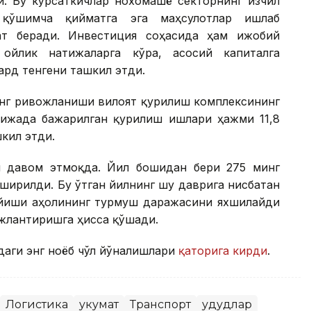
ди. Бу кўрсаткичлар нохомашё секторнинг изчил
 қўшимча қийматга эга маҳсулотлар ишлаб
ат беради. Инвестиция соҳасида ҳам ижобий
ойлик натижаларга кўра, асосий капиталга
ард тенгени ташкил этди.
инг ривожланиши вилоят қурилиш комплексининг
ижада бажарилган қурилиш ишлари ҳажми 11,8
шкил этди.
 давом этмоқда. Йил бошидан бери 275 минг
ширилди. Бу ўтган йилнинг шу даврига нисбатан
пайиши аҳолининг турмуш даражасини яхшилайди
жлантиришга ҳисса қўшади.
даги энг ноёб чўл йўналишлари
қаторига кирди
.
Логистика
Ҳукумат
Транспорт
Ҳудудлар