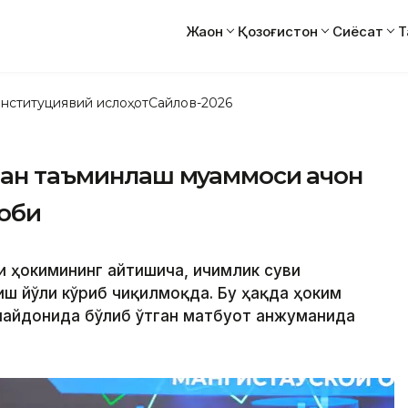
Жаҳон
Қозоғистон
Сиёсат
Т
нституциявий ислоҳот
Сайлов-2026
лан таъминлаш муаммоси қачон
воби
ти ҳокимининг айтишича, ичимлик суви
ш йўли кўриб чиқилмоқда. Бу ҳақда ҳоким
майдонида бўлиб ўтган матбуот анжуманида