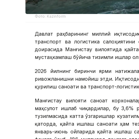
Фото: Kazinform
Давлат раҳбарининг миллий иқтисоди
транспорт ва логистика салоҳиятини
доирасида Манғистау вилоятида қайта
мустаҳкамлаш бўйича тизимли ишлар ол
2026 йилнинг биринчи ярми натижала
ривожланишни намойиш этди. Иқтисоди
қурилиш саноати ва транспорт-логисти
Манғистау вилояти саноат корхонала
маҳсулот ишлаб чиқардилар, бу 3,6% 
тузилмасида катта ўзгаришлар кузатил
қаторда, қайта ишлаш саноати ҳам те
январь-июнь ойларида қайта ишлаш са