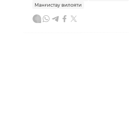
Манғистау вилояти
Бекабат Узаков
Муаллиф
11:11, 19 Июл 2026
Манғистауда Жеки Чан 
суратга олиш ишлари б
ASTANA. Kazinform — Манғистау вилоят
фильмининг суратга олиш жойига айл