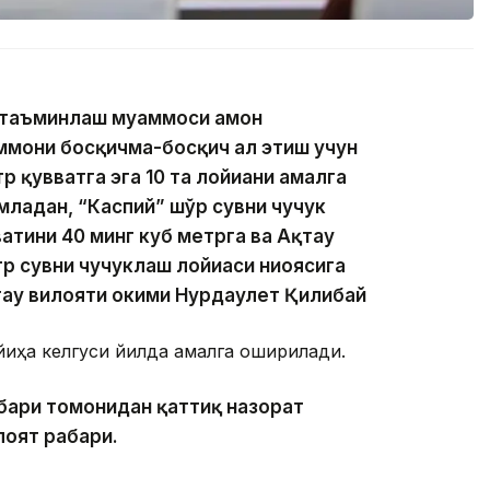
 таъминлаш муаммоси ҳамон
мони босқичма-босқич ҳал этиш учун
р қувватга эга 10 та лойиҳани амалга
ладан, “Каспий” шўр сувни чучук
атини 40 минг куб метрга ва Ақтау
тр сувни чучуклаш лойиҳаси ниҳоясига
тау вилояти ҳокими Нурдаулет Қилибай
ойиҳа келгуси йилда амалга оширилади.
ҳбари томонидан қаттиқ назорат
оят раҳбари.