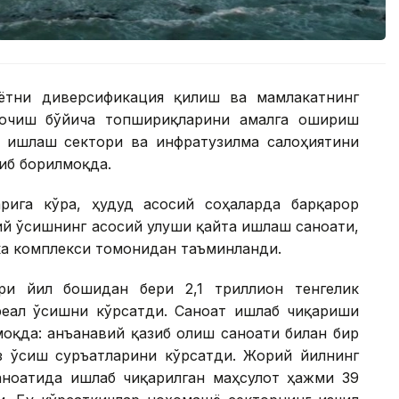
ётни диверсификация қилиш ва мамлакатнинг
 очиш бўйича топшириқларини амалга ошириш
 ишлаш сектори ва инфратузилма салоҳиятини
иб борилмоқда.
рига кўра, ҳудуд асосий соҳаларда барқарор
й ўсишнинг асосий улуши қайта ишлаш саноати,
ка комплекси томонидан таъминланди.
ри йил бошидан бери 2,1 триллион тенгелик
реал ўсишни кўрсатди. Саноат ишлаб чиқариши
моқда: анъанавий қазиб олиш саноати билан бир
з ўсиш суръатларини кўрсатди. Жорий йилнинг
ноатида ишлаб чиқарилган маҳсулот ҳажми 39