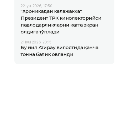
22 iyul 2026, 17:50
"Хроникадан келажакка":
Президент ТРК кинолекторийси
павлодарликларни катта экран
олдига тўплади
21 iyul 2026, 20:15
Бу йил Атирау вилоятида қанча
тонна балиқ овланди