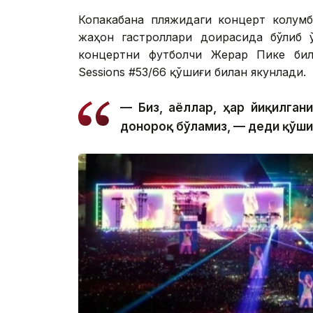
Копакабана пляжидаги концерт колумб
жаҳон гастроллари доирасида бўлиб 
концертни футболчи Жерар Пике бил
Sessions #53/66 қўшиғи билан якунлади.
— Биз, аёллар, ҳар йиқилган
донороқ бўламиз, — деди қўши