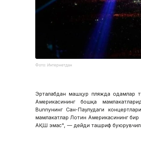
Фото: Интернетдан
Эрталабдан машҳур пляжда одамлар тў
Америкасининг бошқа мамлакатлари
Bunnyнинг Сан-Паулудаги концертлари
мамлакатлар Лотин Америкасининг бир 
АҚШ эмас", — дейди ташриф буюрувчила
Шаҳар мэри Эдуардо Кавалернинг Х та