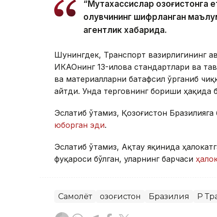
“Мутахассислар Қозоғистонга е
олувчининг шифрланган маълу
агентлик хабарида.
Шунингдек, Транспорт вазирлигининг Ҳ
ИКАОнинг 13-илова стандартлари ва тав
ва материалларни батафсил ўрганиб чиқ
айтди. Унда терговнинг бориши ҳақида 
Эслатиб ўтамиз, Қозоғистон Бразилияга
юборган эди
.
Эслатиб ўтамиз, Ақтау яқинида ҳалокат
фуқароси бўлган, уларнинг барчаси
ҳалок
Самолёт
Қозоғистон
Бразилия
ҚР Т