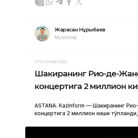
Жарасқан Нұрыбаев
Муаллиф
17:17, 06 Май 2026
Шакиранинг Рио-де-Жане
концертига 2 миллион к
ASTANА. Кazinform — Шакиранинг Рио
концертига 2 миллион киши тўпланди