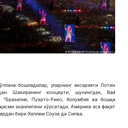
плана бошладилар, уларнинг аксарияти Лотин
дан. Шакиранинг концерти, шунингдек, Bad
 “Бразилия, Пуэрто-Рико, Колумбия ва бошқа
қисми эканлигини кўрсатади. Америка эса фақат
рдан бири Хеллем Соуза да Силва.
рмоғида сўзларига кўра, концертга 2 миллион