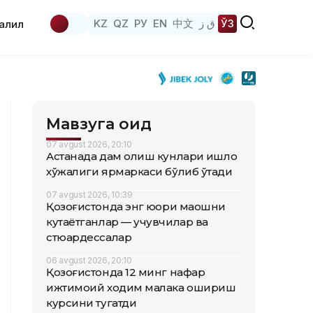
KZ
QZ
РУ
EN
中文
ق ز
ЎЗ
аҳлил
Мавзуга оид
07 avgust 2026, 20:10
Астанада дам олиш кунлари қишлоқ
хўжалиги ярмаркаси бўлиб ўтади
07 avgust 2026, 10:39
Қозоғистонда энг юқори маошни
кутаётганлар — учувчилар ва
стюардессалар
06 avgust 2026, 20:10
Қозоғистонда 12 минг нафар
ижтимоий ходим малака ошириш
курсини тугатди