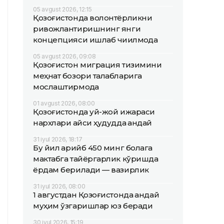
05 avgust 2026, 12:15
Қозоғистонда волонтёрликни
ривожлантиришнинг янги
концепцияси ишлаб чиқилмоқда
05 avgust 2026, 09:08
Қозоғистон миграция тизимини
меҳнат бозори талабларига
мослаштирмоқда
01 avgust 2026, 08:00
Қозоғистонда уй-жой ижараси
нархлари қайси ҳудудда қандай
31 iyul 2026, 18:17
Бу йил қарийб 450 минг болага
мактабга тайёргарлик кўришда
ёрдам берилади — вазирлик
31 iyul 2026, 08:00
1 августдан Қозоғистонда қандай
муҳим ўзгаришлар юз беради
30 iyul 2026, 15:19