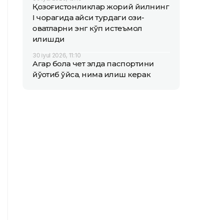
Қозоғистонликлар жорий йилнинг
I чорагида қайси турдаги озиқ-
овқатларни энг кўп истеъмол
қилишди
30 iyul 2026, 11:10
Агар бола чет элда паспортини
йўқотиб қўйса, нима қилиш керак