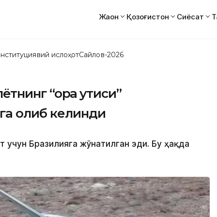
Жаҳон
Қозоғистон
Сиёсат
Т
нституциявий ислоҳот
Сайлов-2026
лётнинг “қора қутиси”
га олиб келинди
от учун Бразилияга жўнатилган эди. Бу ҳақда