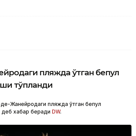
йродаги пляжда ўтган бепул
иши тўпланди
-де-Жанейродаги пляжда ўтган бепул
, деб хабар беради
DW
.