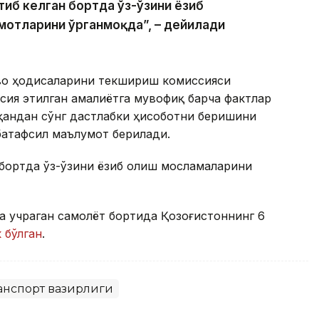
тиб келган бортда ўз-ўзини ёзиб
мотларини ўрганмоқда”, – дейилади
аво ҳодисаларини текшириш комиссияси
сия этилган амалиётга мувофиқ барча фактлар
қандан сўнг дастлабки ҳисоботни беришини
батафсил маълумот берилади.
 бортда ўз-ўзини ёзиб олиш мосламаларини
га учраган самолёт бортида Қозоғистоннинг 6
 бўлган
.
ранспорт вазирлиги