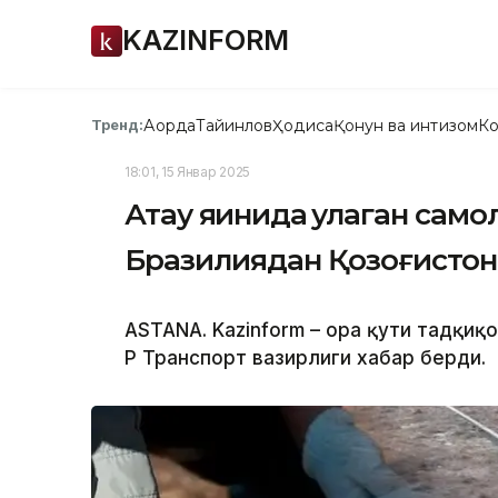
KAZINFORM
Ақорда
Тайинлов
Ҳодиса
Қонун ва интизом
Ко
Тренд:
18:01, 15 Январ 2025
Ақтау яқинида қулаган само
Бразилиядан Қозоғистон
ASTANA. Kazinform – Қора қути тадқиқ
ҚР Транспорт вазирлиги хабар берди.