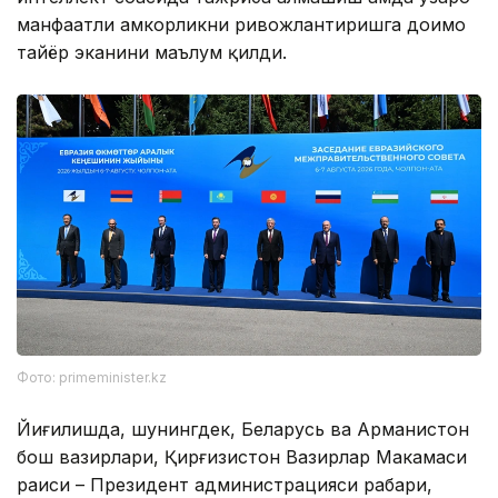
манфаатли ҳамкорликни ривожлантиришга доимо
тайёр эканини маълум қилди.
Фото: primeminister.kz
Йиғилишда, шунингдек, Беларусь ва Арманистон
бош вазирлари, Қирғизистон Вазирлар Маҳкамаси
раиси – Президент администрацияси раҳбари,