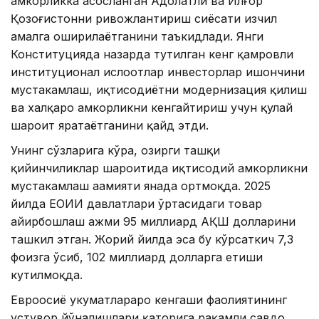
ҳамкорликка асосланган Адолатли ва Илғор
Қозоғистонни ривожлантириш сиёсати изчил
амалга оширилаётганини таъкидлади. Янги
Конституцияда назарда тутилган кенг қамровли
институционал ислоҳотлар инвесторлар ишончини
мустаҳкамлаш, иқтисодиётни модернизация қилиш
ва халқаро ҳамкорликни кенгайтириш учун қулай
шароит яратаётганини қайд этди.
Унинг сўзларига кўра, ҳозирги ташқи
қийинчиликлар шароитида иқтисодий ҳамкорликни
мустаҳкамлаш аҳамияти янада ортмоқда. 2025
йилда ЕОИИ давлатлари ўртасидаги товар
айирбошлаш ҳажми 95 миллиард АҚШ долларини
ташкил этган. Жорий йилда эса бу кўрсаткич 7,3
фоизга ўсиб, 102 миллиард долларга етиши
кутилмоқда.
Евроосиё ҳукуматлараро кенгаши фаолиятининг
устувор йўналишлари қаторига рақамли савдо