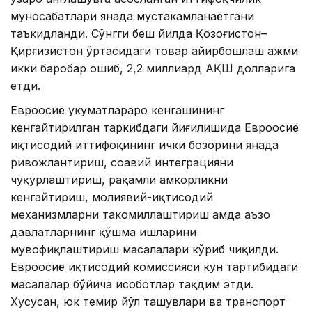
муносабатлари янада мустаҳкамланаётгани
таъкидланди. Сўнгги беш йилда Қозоғистон–
Қирғизистон ўртасидаги товар айирбошлаш ҳажми
икки баробар ошиб, 2,2 миллиард АҚШ долларига
етди.
Евроосиё ҳукуматлараро кенгашининг
кенгайтирилган таркибдаги йиғилишида Евроосиё
иқтисодий иттифоқининг ички бозорини янада
ривожлантириш, соҳавий интеграцияни
чуқурлаштириш, рақамли ҳамкорликни
кенгайтириш, молиявий-иқтисодий
механизмларни такомиллаштириш ҳамда аъзо
давлатларнинг қўшма ишларини
мувофиқлаштириш масалалари кўриб чиқилди.
Евроосиё иқтисодий комиссияси кун тартибидаги
масалалар бўйича ҳисоботлар тақдим этди.
Хусусан, юк темир йўл ташувлари ва транспорт