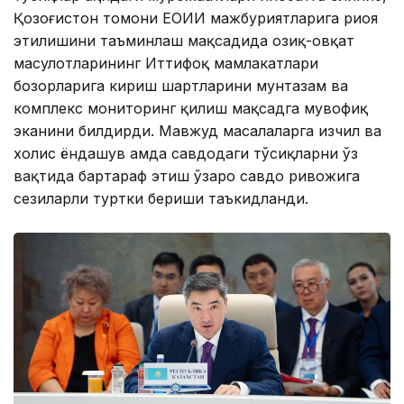
Қозоғистон томони ЕОИИ мажбуриятларига риоя
этилишини таъминлаш мақсадида озиқ-овқат
маҳсулотларининг Иттифоқ мамлакатлари
бозорларига кириш шартларини мунтазам ва
комплекс мониторинг қилиш мақсадга мувофиқ
эканини билдирди. Мавжуд масалаларга изчил ва
холис ёндашув ҳамда савдодаги тўсиқларни ўз
вақтида бартараф этиш ўзаро савдо ривожига
сезиларли туртки бериши таъкидланди.