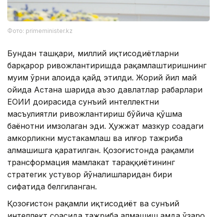
Фото: primeminister.kz
Бундан ташқари, миллий иқтисодиётларни
барқарор ривожлантиришда рақамлаштиришнинг
муҳим ўрни алоҳида қайд этилди. Жорий йил май
ойида Астана шаҳрида аъзо давлатлар раҳбарлари
ЕОИИ доирасида сунъий интеллектни
масъулиятли ривожлантириш бўйича қўшма
баёнотни имзолаган эди. Ҳужжат мазкур соҳадаги
ҳамкорликни мустаҳкамлаш ва илғор тажриба
алмашишга қаратилган. Қозоғистонда рақамли
трансформация мамлакат тараққиётининг
стратегик устувор йўналишларидан бири
сифатида белгиланган.
Қозоғистон рақамли иқтисодиёт ва сунъий
интеллект соҳасида тажриба алмашиш ҳамда ўзаро