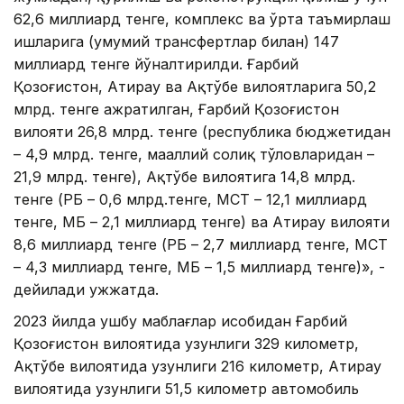
62,6 миллиард тенге, комплекс ва ўрта таъмирлаш
ишларига (умумий трансфертлар билан) 147
миллиард тенге йўналтирилди. Ғарбий
Қозоғистон, Атирау ва Ақтўбе вилоятларига 50,2
млрд. тенге ажратилган, Ғарбий Қозоғистон
вилояти 26,8 млрд. тенге (республика бюджетидан
– 4,9 млрд. тенге, маҳаллий солиқ тўловларидан –
21,9 млрд. тенге), Ақтўбе вилоятига 14,8 млрд.
тенге (РБ – 0,6 млрд.тенге, МСТ – 12,1 миллиард
тенге, МБ – 2,1 миллиард тенге) ва Атирау вилояти
8,6 миллиард тенге (РБ – 2,7 миллиард тенге, МСТ
– 4,3 миллиард тенге, МБ – 1,5 миллиард тенге)», -
дейилади ҳужжатда.
2023 йилда ушбу маблағлар ҳисобидан Ғарбий
Қозоғистон вилоятида узунлиги 329 километр,
Ақтўбе вилоятида узунлиги 216 километр, Атирау
вилоятида узунлиги 51,5 километр автомобиль