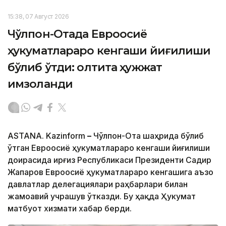
15:38, 07 Август 2026
Чўлпон-Отада Евроосиё
ҳукуматлараро кенгаши йиғилиши
бўлиб ўтди: олтита ҳужжат
имзоланди
ASTANA. Kazinform
–
Чўлпон-Ота шаҳрида бўлиб
ўтган Евроосиё ҳукуматлараро кенгаши йиғилиши
доирасида Қирғиз Республикаси Президенти Садир
Жапаров Евроосиё ҳукуматлараро кенгашига аъзо
давлатлар делегациялари раҳбарлари билан
жамоавий учрашув ўтказди. Бу ҳақда Ҳукумат
матбуот хизмати хабар берди.