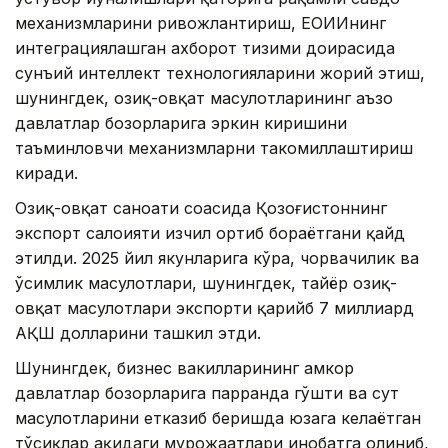
механизмларини ривожлантириш, ЕОИИнинг
интеграциялашган ахборот тизими доирасида
сунъий интеллект технологияларини жорий этиш,
шунингдек, озиқ-овқат маҳсулотларининг аъзо
давлатлар бозорларига эркин киришини
таъминловчи механизмларни такомиллаштириш
киради.
Озиқ-овқат саноати соҳасида Қозоғистоннинг
экспорт салоҳияти изчил ортиб бораётгани қайд
этилди. 2025 йил якунларига кўра, чорвачилик ва
ўсимлик маҳсулотлари, шунингдек, тайёр озиқ-
овқат маҳсулотлари экспорти қарийб 7 миллиард
АҚШ долларини ташкил этди.
Шунингдек, бизнес вакилларининг ҳамкор
давлатлар бозорларига парранда гўшти ва сут
маҳсулотларини етказиб беришда юзага келаётган
тўсиқлар ҳақидаги мурожаатлари инобатга олиниб,