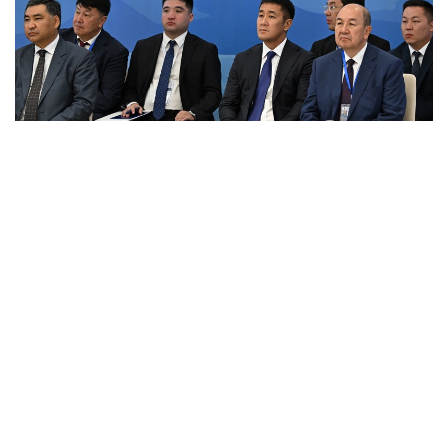
Фото: primeminister.kz
Шунингдек, Иттифоққа аъзо давлатларда илмий
унвонлар тўғрисидаги ҳужжатларни ўзаро тан
олиш ҳақидаги келишув ва ҳамкорликни янада
ривожлантиришга қаратилган бир қатор қарорлар
қабул қилинди.
Евроосиё ҳукуматлараро кенгашининг навбатдаги
йиғилиши 1–2 октябрь кунлари Беларусь пойтахти
Минск шаҳрида бўлиб ўтади.