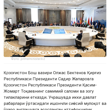
Фото: primeminister.kz
Қозоғистон Бош вазири Олжас Бектенов Қирғиз
Республикаси Президенти Садир Жапаровга
Қозоғистон Республикаси Президенти Қасим-
Жомарт Тоқаевнинг самимий саломи ва эзгу
тилакларини етказди. Учрашувда икки давлат
раҳбарлари ўртасидаги ишончли сиёсий мулоқот ва
ўзаро англашувга асосланган иттифоқчилик