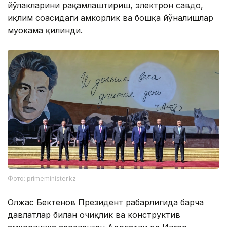
йўлакларини рақамлаштириш, электрон савдо,
иқлим соҳасидаги ҳамкорлик ва бошқа йўналишлар
муҳокама қилинди.
Фото: primeminister.kz
Олжас Бектенов Президент раҳбарлигида барча
давлатлар билан очиқлик ва конструктив