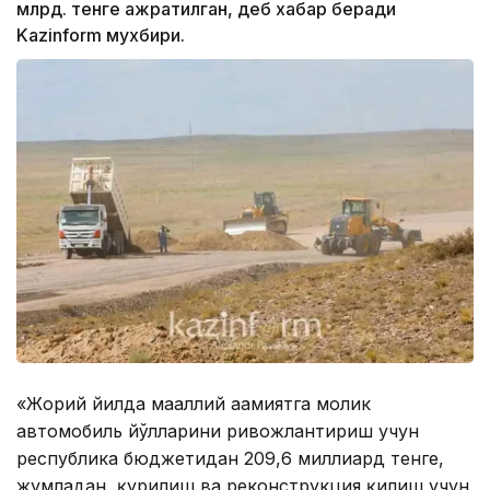
млрд. тенге ажратилган, деб хабар беради
Kazinform мухбири.
«Жорий йилда маҳаллий аҳамиятга молик
автомобиль йўлларини ривожлантириш учун
республика бюджетидан 209,6 миллиард тенге,
жумладан, қурилиш ва реконструкция қилиш учун