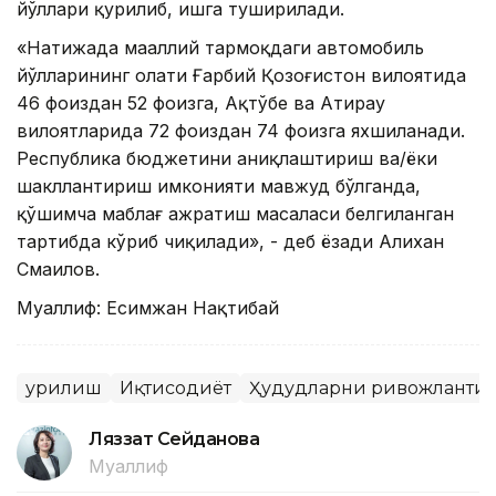
йўллари қурилиб, ишга туширилади.
«Натижада маҳаллий тармоқдаги автомобиль
йўлларининг ҳолати Ғарбий Қозоғистон вилоятида
46 фоиздан 52 фоизга, Ақтўбе ва Атирау
вилоятларида 72 фоиздан 74 фоизга яхшиланади.
Республика бюджетини аниқлаштириш ва/ёки
шакллантириш имконияти мавжуд бўлганда,
қўшимча маблағ ажратиш масаласи белгиланган
тартибда кўриб чиқилади», - деб ёзади Алихан
Смаилов.
Муаллиф: Есимжан Нақтибай
Қурилиш
Иқтисодиёт
Ҳудудларни ривожланти
Ляззат Сейданова
Муаллиф