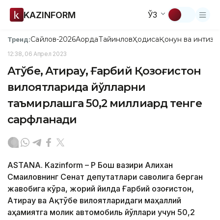
KAZINFORM
ЎЗ
Сайлов-2026
Ақорда
Тайинлов
Ҳодиса
Қонун ва интизо
Тренд:
12:38, 06 Апрел 2023
Ақтўбе, Атирау, Ғарбий Қозоғистон
вилоятларида йўлларни
таъмирлашга 50,2 миллиард тенге
сарфланади
ASTANA. Kazinform – ҚР Бош вазири Алихан
Смаиловнинг Сенат депутатлари саволига берган
жавобига кўра, жорий йилда Ғарбий Қозоғистон,
Атирау ва Ақтўбе вилоятларидаги маҳаллий
аҳамиятга молик автомобиль йўллари учун 50,2