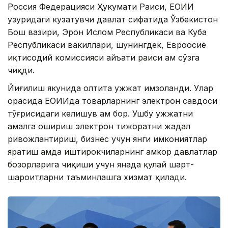
Россия Федерацияси Ҳукумати Раиси, ЕОИИ
ҳузуридаги кузатувчи давлат сифатида Ўзбекистон
Бош вазири, Эрон Ислом Республикаси ва Куба
Республикаси вакиллари, шунингдек, Евроосиё
иқтисодий комиссияси ҳайъати раиси ҳам сўзга
чиқди.
Йиғилиш якунида олтита ҳужжат имзоланди. Улар
орасида ЕОИИда товарларнинг электрон савдоси
тўғрисидаги келишув ҳам бор. Ушбу ҳужжатни
амалга ошириш электрон тижоратни жадал
ривожлантириш, бизнес учун янги имкониятлар
яратиш ҳамда иштирокчиларнинг ҳамкор давлатлар
бозорларига чиқиши учун янада қулай шарт-
шароитларни таъминлашга хизмат қилади.