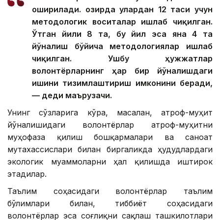
оширилади. Ҳозирда улардан 12 таси учун
методологик воситалар ишлаб чиқилган.
Ўтган йили 8 та, бу йил эса яна 4 та
йўналиш бўйича методологиялар ишлаб
чиқилган. Ушбу ҳужжатлар
волонтёрларнинг ҳар бир йўналишдаги
ишини тизимлаштириш имконини беради,
— деди маърузачи.
Унинг сўзларига кўра, масалан, атроф-муҳит
йўналишидаги волонтёрлар атроф-муҳитни
муҳофаза қилиш бошқармалари ва саноат
мутахассислари билан биргаликда ҳудудлардаги
экологик муаммоларни ҳал қилишда иштирок
этадилар.
Таълим соҳасидаги волонтёрлар таълим
бўлимлари билан, тиббиёт соҳасидаги
волонтёрлар эса соғлиқни сақлаш ташкилотлари