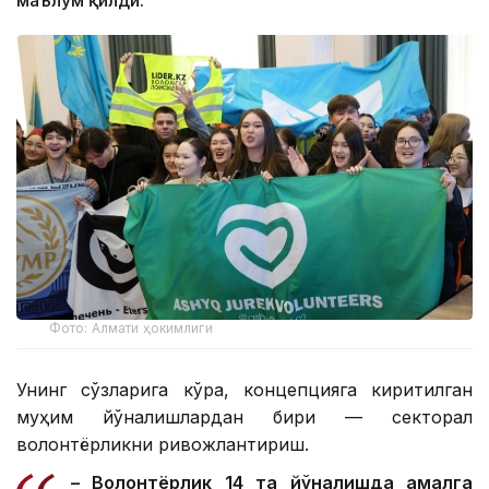
Фото: Алмати ҳокимлиги
Унинг сўзларига кўра, концепцияга киритилган
муҳим йўналишлардан бири — секторал
волонтёрликни ривожлантириш.
– Волонтёрлик 14 та йўналишда амалга