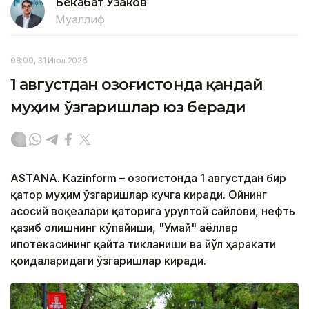
Бекабат Узаков
Муаллиф
08:00, 31 Июл 2026
1 августдан Қозоғистонда қандай
муҳим ўзгаришлар юз беради
ASTANА. Кazinform – Қозоғистонда 1 августдан бир
қатор муҳим ўзгаришлар кучга киради. Ойнинг
асосий воқеалари қаторига Қурултой сайлови, нефть
қазиб олишнинг кўпайиши, "Умай" аёллар
ипотекасининг қайта тикланиши ва йўл ҳаракати
қоидаларидаги ўзгаришлар киради.