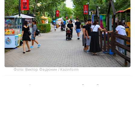
Фото: Виктор Федюнин / Kazinform
Август ойида Қозоғистонда бўлиб ўтадиган энг
муҳим воқеалардан бири — Қурултой сайловлари. У
23 август куни бўлиб ўтади. Эслатиб ўтамиз,
Давлат раҳбари 1 июль куни "Қозоғистон
Республикаси Қурултой сайловини тайинлаш
тўғрисида"ги Фармонни имзолаган эди. Шу куни
Президент Администрацияси раҳбарининг