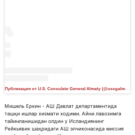
Публикация от U.S. Consulate General Almaty (@uscgalmaty)
Мишель Еркин - АҚШ Давлат департаментида
ташқи ишлар хизмати ходими. Айни лавозимга
тайинланишидан олдин у Исландиянинг
Рейкьявик шаҳридаги АҚШ элчихонасида миссия