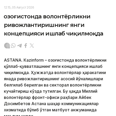
12:15, 05 Август 2026
Қозоғистонда волонтёрликни
ривожлантиришнинг янги
концепцияси ишлаб чиқилмоқда
ASTANА. Кazinform – Қозоғистонда волонтёрликни
қўллаб-қувватлашнинг янги концепцияси ишлаб
чиқилмоқда. Ҳужжатда волонтёрлар ҳаракатини
янада ривожлантиришнинг асосий йўналишлари
белгилаб берилган ва секторал волонтёрликни
кучайтириш кўзда тутилган. Бу ҳақда Миллий
волонтёрлар фронт-офиси раҳбари Айбек
Досимбетов Астана шаҳар коммуникациялар
хизматида бўлиб ўтган матбуот анжуманида
маълум қилди.