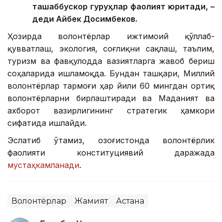
ташаббускор гуруҳлар фаолият юритади, –
деди Айбек Досимбеков.
Ҳозирда волонтёрлар ижтимоий қўллаб-
қувватлаш, экология, соғлиқни сақлаш, таълим,
туризм ва фавқулодда вазиятларга жавоб бериш
соҳаларида ишламоқда. Бундан ташқари, Миллий
волонтёрлар тармоғи ҳар йили 60 мингдан ортиқ
волонтёрларни бирлаштиради ва Маданият ва
ахборот вазирлигининг стратегик ҳамкори
сифатида ишлайди.
Эслатиб ўтамиз, Қозоғистонда волонтёрлик
фаолияти конституциявий даражада
мустаҳкамланади
.
Волонтёрлар
Жамият
Астана