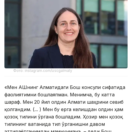
Фото: instagram.com/uscgalmaty
«Мен АҚШнинг Алматидаги Бош консули сифатида
фаолиятимни бошлаяпман. Менимча, бу катта
шараф. Мен 20 йил олдин Алмати шаҳрини севиб
қолгандим. (... ) Мен бу ерга келишдан олдин ҳам
қозоқ тилини ўргана бошладим. Ҳозир мен қозоқ
тилининг ватанида тил ўрганишни давом
эттираётганимдан мамнунман», – деди Бош