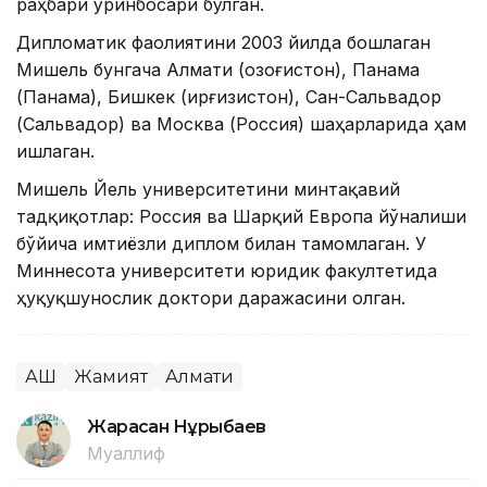
раҳбари ўринбосари бўлган.
Дипломатик фаолиятини 2003 йилда бошлаган
Мишель бунгача Алмати (Қозоғистон), Панама
(Панама), Бишкек (Қирғизистон), Сан-Сальвадор
(Сальвадор) ва Москва (Россия) шаҳарларида ҳам
ишлаган.
Мишель Йель университетини минтақавий
тадқиқотлар: Россия ва Шарқий Европа йўналиши
бўйича имтиёзли диплом билан тамомлаган. У
Миннесота университети юридик факултетида
ҳуқуқшунослик доктори даражасини олган.
АҚШ
Жамият
Алмати
Жарасқан Нұрыбаев
Муаллиф