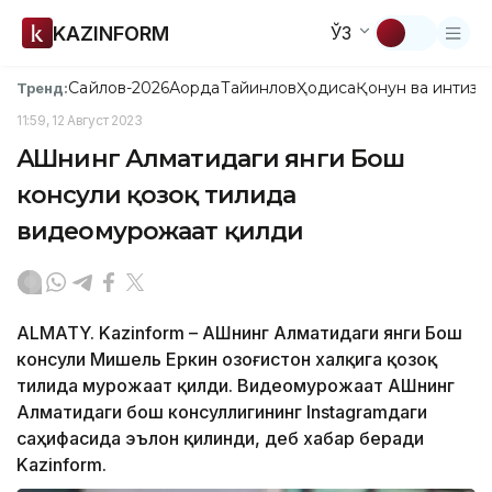
KAZINFORM
ЎЗ
Сайлов-2026
Ақорда
Тайинлов
Ҳодиса
Қонун ва интизо
Тренд:
11:59, 12 Август 2023
АҚШнинг Алматидаги янги Бош
консули қозоқ тилида
видеомурожаат қилди
ALMATY. Kazinform – АҚШнинг Алматидаги янги Бош
консули Мишель Еркин Қозоғистон халқига қозоқ
тилида мурожаат қилди. Видеомурожаат АҚШнинг
Алматидаги бош консуллигининг Instagramдаги
саҳифасида эълон қилинди, деб хабар беради
Kazinform.