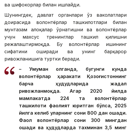
ва шифокорлар билан ишлайди.
Шунингдек, давлат органлари ўз ваколатлари
доирасида волонтёрлар ташкилотлари билан
мунтазам алоқалар ўрнатишни ва волонтёрлар
учун махсус тренинглар ташкил қилишни
режалаштирмоқда. Бу волонтёрлар ишининг
сифатини оширади ва унинг барқарор
ривожланишига туртки беради.
– Умуман олганда, бугунги кунда
волонтёрлар ҳаракати Қозоғистоннинг
барча ҳудудларида жадал
ривожланмоқда. Агар 2020 йилда
мамлакатда 224 та волонтёрлар
ташкилоти фаолият юритган бўлса, 2025
йилга келиб уларнинг сони 800 дан ошади.
Фаол волонтёрлар сони 300 мингдан
ошади ва ҳудудларда тахминан 3,5 минг