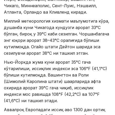
Чикаго, Миннеаполис, Сент-Луис, Нэшвилл,
Атланта, Орландо ва Кливленд киради.
Миллий метеорология хизмати маълумотига кўра,
душанба куни Чикагода кундузги ҳарорат 33°C
бўлган, бироқ у 39°C каби сезилган. Чоршанбагача
энг юқори ҳарорат 38–43°C оралиғида бўлиши
кутилмоқда. Огайо штати Дейтон шаҳрида эса
сезилувчи ҳарорат 38°C ни ташкил этган.
Нью-Йоркда жума куни ҳарорат 35°C гача
кўтарилиши, иссиқлик индекси эса 106°F (41,1°C)
бўлиши кутилмоқда. Вашингтон ва Роли
(Шимолий Каролина штати) шаҳарларида ҳафта
охирида ҳарорат 39°C гача чиқиб, иссиқлик
индекси мос равишда 108°F (42,2°C) ва 107°F
(41,6°C) ни ташкил этади.
Аввалроқ Европадаги иссиқ ҳаво 1300 дан ортиқ