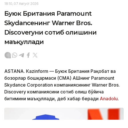
18:10, 07 Август 2026
Буюк Британия Paramount
Skydanceнинг Warner Bros.
Discoveryни сотиб олишини
маъқуллади
ASTANА. Кazinform — Буюк Британия Рақобат ва
бозорлар бошқармаси (CМА) АҚШнинг Paramount
Skydance Corporation компаниясининг Warner Bros.
Discovery компаниясини сотиб олиш бўйича
битимини маъқуллади, деб хабар беради
Аnadolu
.