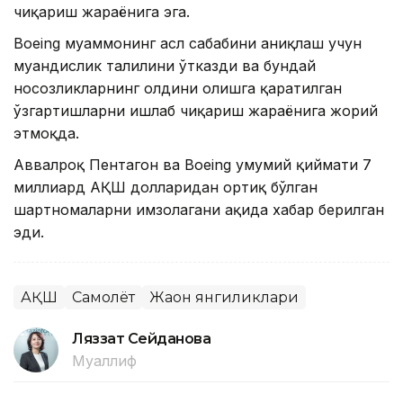
чиқариш жараёнига эга.
Boeing муаммонинг асл сабабини аниқлаш учун
муҳандислик таҳлилини ўтказди ва бундай
носозликларнинг олдини олишга қаратилган
ўзгартишларни ишлаб чиқариш жараёнига жорий
этмоқда.
Аввалроқ Пентагон ва Boeing умумий қиймати 7
миллиард АҚШ долларидан ортиқ бўлган
шартномаларни имзолагани ҳақида хабар берилган
эди.
АҚШ
Самолёт
Жаҳон янгиликлари
Ляззат Сейданова
Муаллиф