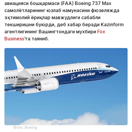
авиацияси бошқармаси (FAA) Boeing 737 Max
самолётларининг юзлаб намунасини фюзеляжда
эҳтимолий ёриқлар мавжудлиги сабабли
текширишни буюрди, деб хабар беради Kazinform
агентлигининг Вашингтондаги мухбири
Fox
Business
'га таяниб.
Фото: Boeing