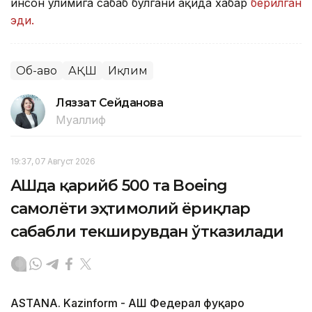
инсон ўлимига сабаб бўлгани ҳақида хабар
берилган
эди.
Об-ҳаво
АҚШ
Иқлим
Ляззат Сейданова
Муаллиф
19:37, 07 Август 2026
АҚШда қарийб 500 та Boeing
самолёти эҳтимолий ёриқлар
сабабли текширувдан ўтказилади
ASTANA. Kazinform - АҚШ Федерал фуқаро