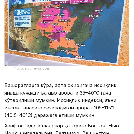
Фото: nbcnews.com
Башоратларга кўра, ҳафта охиригача иссиқлик
янада кучаяди ва ҳаво ҳарорати 35–40°C гача
кўтарилиши мумкин. Иссиқлик индекси, яъни
инсон танасига сезиладиган ҳарорат 105–115°F
(40,5–46°C) даражага етиши мумкин.
Хавф остидаги шаҳарлар қаторига Бостон, Нью-
Йорк, Филадельфия, Балтимор, Вашингтон,