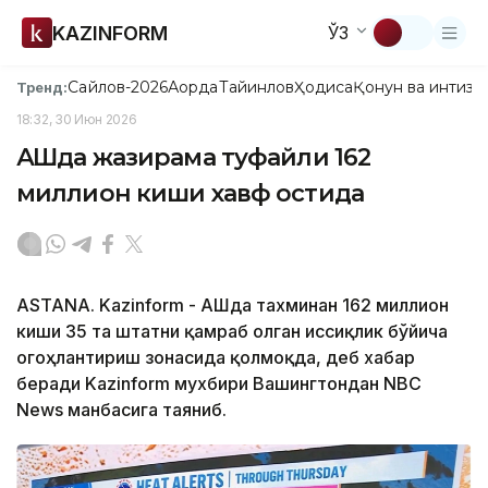
KAZINFORM
ЎЗ
Сайлов-2026
Ақорда
Тайинлов
Ҳодиса
Қонун ва интизо
Тренд:
18:32, 30 Июн 2026
АҚШда жазирама туфайли 162
миллион киши хавф остида
ASTANA. Kazinform - АҚШда тахминан 162 миллион
киши 35 та штатни қамраб олган иссиқлик бўйича
огоҳлантириш зонасида қолмоқда, деб хабар
беради Kazinform мухбири Вашингтондан NBC
News манбасига таяниб.