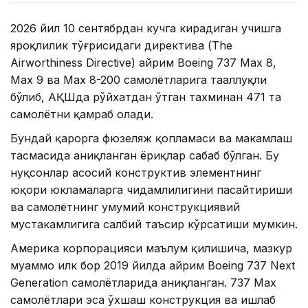
2026 йил 10 сентябрдан кучга кирадиган учишга
яроқлилик тўғрисидаги директива (The
Airworthiness Directive) айрим Boeing 737 Max 8,
Max 9 ва Max 8-200 самолётларига тааллуқли
бўлиб, АҚШда рўйхатдан ўтган тахминан 471 та
самолётни қамраб олади.
Бундай қарорга фюзеляж қопламаси ва маҳкамлаш
тасмасида аниқланган ёриқлар сабаб бўлган. Бу
нуқсонлар асосий конструктив элементнинг
юқори юкламаларга чидамлилигини пасайтириши
ва самолётнинг умумий конструкциявий
мустаҳкамлигига салбий таъсир кўрсатиши мумкин.
Америка корпорацияси маълум қилишича, мазкур
муаммо илк бор 2019 йилда айрим Boeing 737 Next
Generation самолётларида аниқланган. 737 Max
самолётлари эса ўхшаш конструкция ва ишлаб