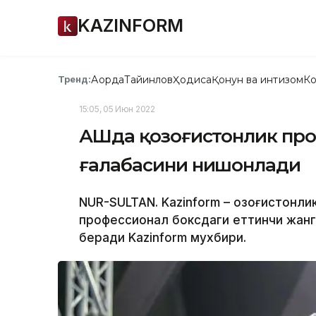
KAZINFORM
Ақорда
Тайинлов
Ҳодиса
Қонун ва интизом
Ко
Тренд:
15:05, 05 Июн 2022
АҚШда қозоғистонлик пр
ғалабасини нишонлади
NUR-SULTAN. Kazinform – Қозоғистонли
профессионал боксдаги еттинчи жанг
беради Kazinform мухбири.