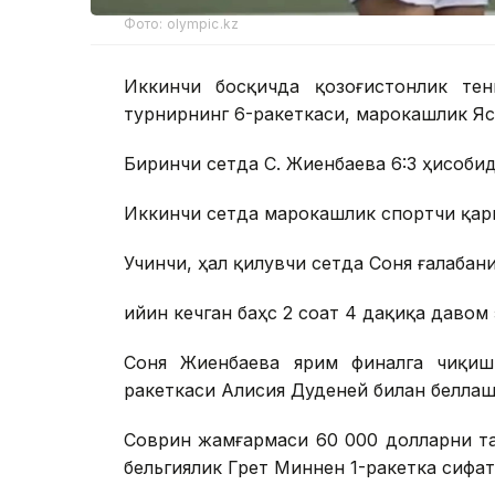
Фото: olympic.kz
Иккинчи босқичда қозоғистонлик тен
турнирнинг 6-ракеткаси, марокашлик Яс
Биринчи сетда С. Жиенбаева 6:3 ҳисобид
Иккинчи сетда марокашлик спортчи қарш
Учинчи, ҳал қилувчи сетда Соня ғалабани
Қийин кечган баҳс 2 соат 4 дақиқа давом 
Соня Жиенбаева ярим финалга чиқиш
ракеткаси Алисия Дуденей билан беллаш
Соврин жамғармаси 60 000 долларни та
бельгиялик Грет Миннен 1-ракетка сифат