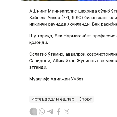
АҚШнинг Миннеаполис шаҳрида бўлиб ўт
Хайнелл Уилер (7-1, 6 КО) билан жанг о
иккинчи раундда якунланди. Бек рақибин
Шу тариқа, Бек Нурмағанбет профессион
қозонди.
Эслатиб ўтамиз, аввалроқ қозоғистонли
Салидони, Абилайхан Жусипов эса мекс
этганди.
Муаллиф: Адилжан Умбет
Истеъдодли ёшлар
Спорт