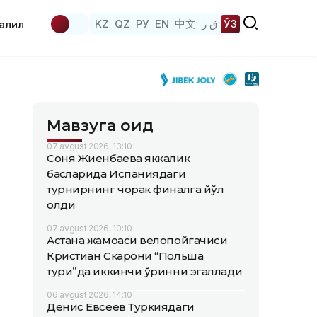
KZ
QZ
РУ
EN
中文
ق ز
ЎЗ
аҳлил
Мавзуга оид
07 avgust 2026, 13:10
Соня Жиенбаева яккалик
баҳсларида Испаниядаги
турнирнинг чорак финалга йўл
олди
07 avgust 2026, 10:10
Астана жамоаси велопойгачиси
Кристиан Скарони “Польша
тури”да иккинчи ўринни эгаллади
06 avgust 2026, 14:10
Денис Евсеев Туркиядаги