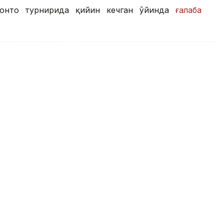
ронто турнирида қийин кечган ўйинда
ғалаба
гачиси Кристиан Скарони
и ўринни эгаллади