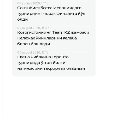
05 avgust 2026, 14:15
Соня Жиенбаева Испаниядаги
турнирнинг чорак финалига йўл
олди
04 avgust 2026, 15:37
Қозоғистоннинг Team KZ жамоаси
Келажак ўйинларини ғалаба
билан бошлади
04 avgust 2026, 15:15
Елена Рибакина Торонто
турнирида ўтган йилги
натижасини такрорлай оладими