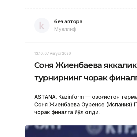
без автора
Муаллиф
13:10, 07 Август 2026
Соня Жиенбаева яккалик
турнирнинг чорак финалг
ASTANА. Кazinform — Қозоғистон терм
Соня Жиенбаева Оуренсе (Испания) I
чорак финалга йўл олди.