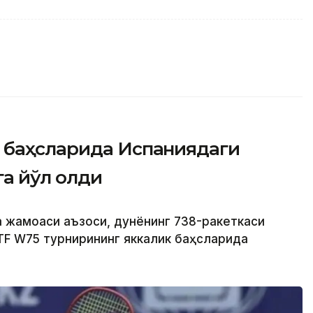
 баҳсларида Испаниядаги
а йўл олди
а жамоаси аъзоси, дунёнинг 738-ракеткаси
TF W75 турнирининг яккалик баҳсларида