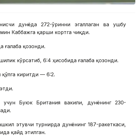
нисчи дунёда 272-ўринни эгаллаган ва ушбу
мин Каббажга қарши кортга чиқди.
а ғалаба қозонди.
илик кўрсатиб, 6:4 ҳисобида ғалаба қозонди.
 қўлга киритди — 6:2.
этди.
 учун Буюк Британия вакили, дунёнинг 230-
ади.
шкил этувчи турнирда дунёнинг 187-ракеткаси,
ида қайд этилган.