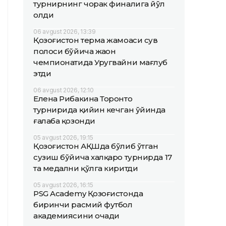
турнирнинг чорак финалига йўл
олди
06 avgust 2026, 13:39
Қозоғистон терма жамоаси сув
полоси бўйича жаҳон
чемпионатида Уругвайни мағлуб
этди
06 avgust 2026, 12:10
Елена Рибакина Торонто
турнирида қийин кечган ўйинда
ғалаба қозонди
05 avgust 2026, 19:15
Қозоғистон АҚШда бўлиб ўтган
сузиш бўйича халқаро турнирда 17
та медални қўлга киритди
05 avgust 2026, 16:15
PSG Academy Қозоғистонда
биринчи расмий футбол
академиясини очади