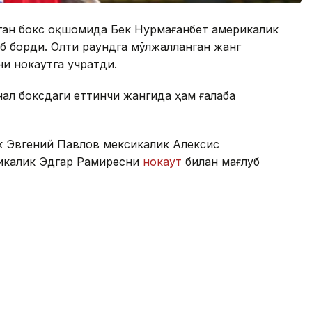
ган бокс оқшомида Бек Нурмағанбет америкалик
либ борди. Олти раундга мўлжалланган жанг
и нокаутга учратди.
ал боксдаги еттинчи жангида ҳам ғалаба
к Эвгений Павлов мексикалик Алексис
икалик Эдгар Рамиресни
нокаут
билан мағлуб