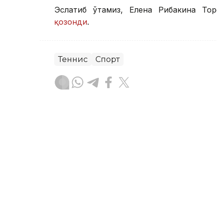
Эслатиб ўтамиз, Елена Рибакина То
қозонди
.
Теннис
Спорт
Бекабат Узаков
Муаллиф
10:10, 07 Август 2026
Астана жамоаси велопой
“Польша тури”да иккинч