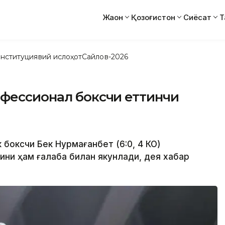
Жаҳон
Қозоғистон
Сиёсат
Т
нституциявий ислоҳот
Сайлов-2026
офессионал боксчи еттинчи
к боксчи Бек Нурмағанбет (6:0, 4 КО)
ини ҳам ғалаба билан якунлади, дея хабар