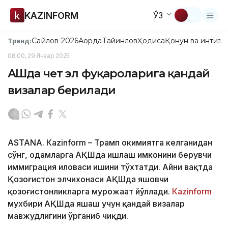
KAZINFORM
ЎЗ
Сайлов-2026
Ақорда
Тайинлов
Ҳодиса
Қонун ва интизо
Тренд:
08:00, 29 Январ 2025
АҚШда чет эл фуқароларига қандай
визалар берилади
ASTANА. Кazinform – Трамп ҳокимиятга келганидан
сўнг, одамларга АҚШда ишлаш имконини берувчи
иммиграция иловаси ишини тўхтатди. Айни вақтда
Қозоғистон элчихонаси АҚШда яшовчи
қозоғистонликларга мурожаат йўллади.
Кazinform
мухбири АҚШда яшаш учун қандай визалар
мавжудлигини ўрганиб чиқди.