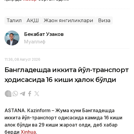
Таҳлил
АҚШ
Жаҳон янгиликлари
Виза
Бекабат Узаков
Муаллиф
11:36, 08 Август 2026
Бангладешда иккита йўл-транспорт
ҳодисасида 16 киши ҳалок бўлди
ASTANА. Кazinform – Жума куни Бангладешда
иккита йўл-транспорт ҳодисасида камида 16 киши
ҳалок бўлди ва 29 киши жароҳат олди, деб хабар
берди
Xinhua
.