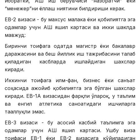
иборатки, АҚШ иш берувчиси “назоратчи” ёки
“менежер”ни ёллаш ниятини билдириши керак.
ЕВ-2 визаси - бу махсус малака ёки қобилиятга эга
одамлар учун АҚШ яшил картаси ва икки шаклда
мавжуд:
Биринчи тоифага одатда магистр ёки бакалавр
даражасини ва беш йиллик иш тажрибасини талаб
қиладиган касбларда ишлайдиган шахслар
киради.
Иккинчи тоифага илм-фан, бизнес ёки санъат
соҳасида ажойиб қобилиятга эга бўлган шахслар
киради. ЕВ-1А визасидан фарқли ўлароқ, у таълим
ва енгил атлетика саноатидаги ишчиларга
тааллуқли эмас.
ЕВ-3 визаси - бу асосий касбий таълимга эга
одамлар учун АҚШ яшил картаси. Ушбу виза
тоифаси ЕВ-1 ёки ЕВ-2 визасига қўйиладиган