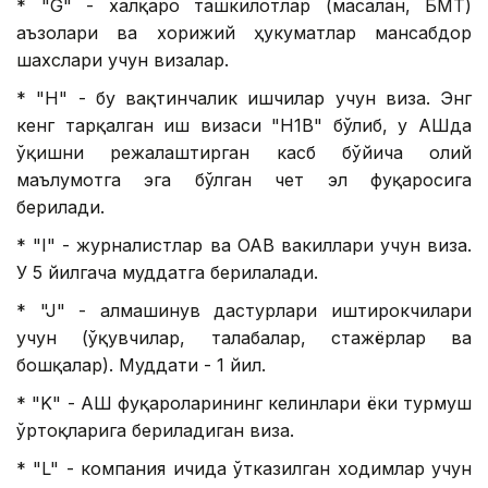
* "G" - халқаро ташкилотлар (масалан, БМТ)
аъзолари ва хорижий ҳукуматлар мансабдор
шахслари учун визалар.
* "H" - бу вақтинчалик ишчилар учун виза. Энг
кенг тарқалган иш визаси "H1B" бўлиб, у АҚШда
ўқишни режалаштирган касб бўйича олий
маълумотга эга бўлган чет эл фуқаросига
берилади.
* "I" - журналистлар ва ОАВ вакиллари учун виза.
У 5 йилгача муддатга берилалади.
* "J" - алмашинув дастурлари иштирокчилари
учун (ўқувчилар, талабалар, стажёрлар ва
бошқалар). Муддати - 1 йил.
* "K" - АҚШ фуқароларининг келинлари ёки турмуш
ўртоқларига бериладиган виза.
* "L" - компания ичида ўтказилган ходимлар учун