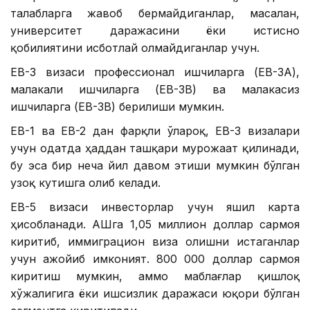
талабларга жавоб бермайдиганлар, масалан,
университет даражасини ёки истисно
қобилиятини исботлай олмайдиганлар учун.
ЕВ-3 визаси профессионал ишчиларга (ЕВ-3А),
малакали ишчиларга (ЕВ-3В) ва малакасиз
ишчиларга (ЕВ-3В) берилиши мумкин.
ЕВ-1 ва ЕВ-2 дан фарқли ўлароқ, ЕВ-3 визалари
учун одатда ҳаддан ташқари мурожаат қилинади,
бу эса бир неча йил давом этиши мумкин бўлган
узоқ кутишга олиб келади.
ЕВ-5 визаси инвесторлар учун яшил карта
ҳисобланади. АҚШга 1,05 миллион доллар сармоя
киритиб, иммиграцион виза олишни истаганлар
учун ажойиб имконият. 800 000 доллар сармоя
киритиш мумкин, аммо маблағлар қишлоқ
хўжалигига ёки ишсизлик даражаси юқори бўлган