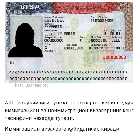
Фото: usahello.org
АҚШ қонунчилиги Қўшма Штатларга кириш учун
иммиграцион ва ноиммиграцион визаларнинг кенг
таснифини назарда тутади.
Иммиграцион визаларга қуйидагилар киради: