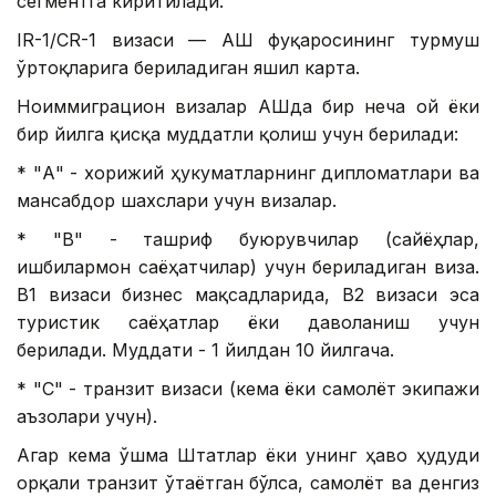
сегментга киритилади.
IR-1/CR-1 визаси — АҚШ фуқаросининг турмуш
ўртоқларига бериладиган яшил карта.
Ноиммиграцион визалар АҚШда бир неча ой ёки
бир йилга қисқа муддатли қолиш учун берилади:
* "А" - хорижий ҳукуматларнинг дипломатлари ва
мансабдор шахслари учун визалар.
* "В" - ташриф буюрувчилар (сайёҳлар,
ишбилармон саёҳатчилар) учун бериладиган виза.
В1 визаси бизнес мақсадларида, В2 визаси эса
туристик саёҳатлар ёки даволаниш учун
берилади. Муддати - 1 йилдан 10 йилгача.
* "C" - транзит визаси (кема ёки самолёт экипажи
аъзолари учун).
Агар кема Қўшма Штатлар ёки унинг ҳаво ҳудуди
орқали транзит ўтаётган бўлса, самолёт ва денгиз