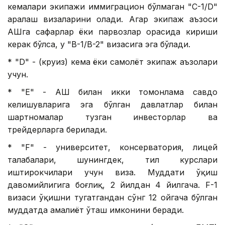
кемалари экипажи иммиграцион бўлмаган "C-1/D"
аралаш визаларини олади. Агар экипаж аъзоси
АҚШга сафарлар ёки парвозлар орасида кириши
керак бўлса, у "B-1/B-2" визасига эга бўлади.
* "D" - (круиз) кема ёки самолёт экипаж аъзолари
учун.
* "E" - АҚШ билан икки томонлама савдо
келишувларига эга бўлган давлатлар билан
шартномалар тузган инвесторлар ва
трейдерларга берилади.
* "F" - университет, консерватория, лицей
талабалари, шунингдек, тил курслари
иштирокчилари учун виза. Муддати ўқиш
давомийлигига боғлиқ, 2 йилдан 4 йилгача. F-1
визаси ўқишни тугатгандан сўнг 12 ойгача бўлган
муддатда амалиёт ўташ имконини беради.