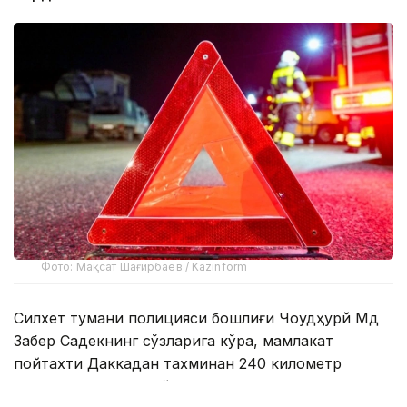
Фото: Мақсат Шағирбаев / Kazinform
Силхет тумани полицияси бошлиғи Чоудҳурй Мд
Забер Садекнинг сўзларига кўра, мамлакат
пойтахти Даккадан тахминан 240 километр
шимоли-шарқда жойлашган Силхет туманида