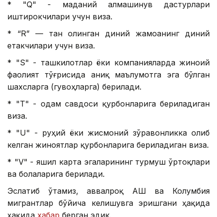
* "Q" - маданий алмашинув дастурлари
иштирокчилари учун виза.
* “R” — тан олинган диний жамоанинг диний
етакчилари учун виза.
* "S" - ташкилотлар ёки компанияларда жиноий
фаолият тўғрисида аниқ маълумотга эга бўлган
шахсларга (гувоҳларга) берилади.
* "Т" - одам савдоси қурбонларига бериладиган
виза.
* "U" - руҳий ёки жисмоний зўравонликка олиб
келган жиноятлар қурбонларига бериладиган виза.
* "V" - яшил карта эгаларининг турмуш ўртоқлари
ва болаларига берилади.
Эслатиб ўтамиз, аввалроқ АҚШ ва Колумбия
мигрантлар бўйича келишувга эришгани ҳақида
ҳақида
хабар
берган эдик.