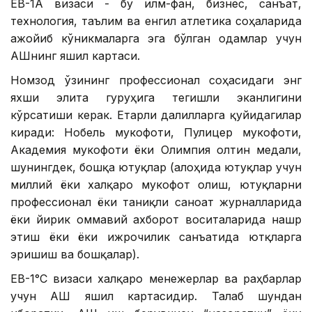
ЕВ-1А визаси - бу илм-фан, бизнес, санъат,
технология, таълим ва енгил атлетика соҳаларида
ажойиб кўникмаларга эга бўлган одамлар учун
АҚШнинг яшил картаси.
Номзод ўзининг профессионал соҳасидаги энг
яхши элита гуруҳига тегишли эканлигини
кўрсатиши керак. Етарли далилларга қуйидагилар
киради: Нобель мукофоти, Пулицер мукофоти,
Академия мукофоти ёки Олимпия олтин медали,
шунингдек, бошқа ютуқлар (алоҳида ютуқлар учун
миллий ёки халқаро мукофот олиш, ютуқларни
профессионал ёки таниқли саноат журналларида
ёки йирик оммавий ахборот воситаларида нашр
этиш ёки ёки ижрочилик санъатида ютқларга
эришиш ва бошқалар).
ЕВ-1°С визаси халқаро менежерлар ва раҳбарлар
учун АҚШ яшил картасидир. Талаб шундан