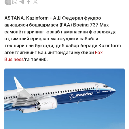
ASTANA. Kazinform - АҚШ Федерал фуқаро
авиацияси бошқармаси (FAA) Boeing 737 Max
самолётларининг юзлаб намунасини фюзеляжда
эҳтимолий ёриқлар мавжудлиги сабабли
текширишни буюрди, деб хабар беради Kazinform
агентлигининг Вашингтондаги мухбири
Fox
Business
'га таяниб.