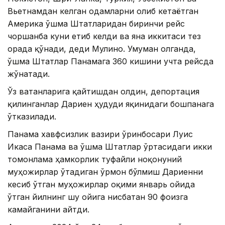
Вьетнамдан келган одамларни олиб кетаётган
Америка Қўшма Штатларидан биринчи рейс
чоршанба куни етиб келди ва яна иккитаси тез
орада қўнади, деди Мулино. Умуман олганда,
Қўшма Штатлар Панамага 360 кишини учта рейсда
жўнатади.
Ўз ватанларига қайтишдан олдин, депортация
қилинганлар Дариен ҳудуди яқинидаги бошпанага
ўтказилади.
Панама хавфсизлик вазири ўринбосари Луис
Икаса Панама ва Қўшма Штатлар ўртасидаги икки
томонлама ҳамкорлик туфайли ноқонуний
муҳожирлар ўтадиган ўрмон бўлмиш Дариенни
кесиб ўтган муҳожирлар оқими январь ойида
ўтган йилнинг шу ойига нисбатан 90 фоизга
камайганини айтди.