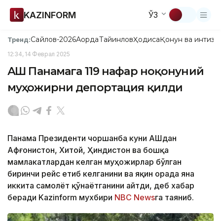
KAZINFORM
ЎЗ
Сайлов-2026
Ақорда
Тайинлов
Ҳодиса
Қонун ва интизо
Тренд:
12:34, 14 Феврал 2025
АҚШ Панамага 119 нафар ноқонуний
муҳожирни депортация қилди
Панама Президенти чоршанба куни АҚШдан
Афғонистон, Хитой, Ҳиндистон ва бошқа
мамлакатлардан келган муҳожирлар бўлган
биринчи рейс етиб келганини ва яқин орада яна
иккита самолёт қўнаётганини айтди, деб хабар
беради Kazinform мухбири
NBC News
га таяниб.