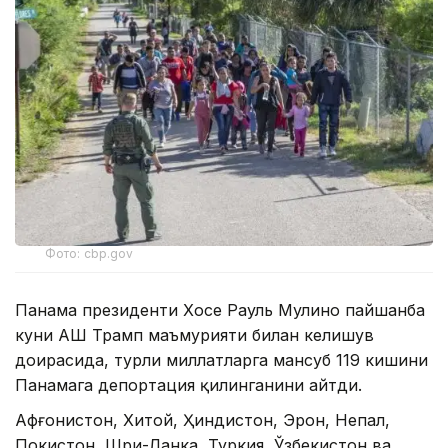
Фото: cbp.gov
Панама президенти Хосе Рауль Мулино пайшанба
куни АҚШ Трамп маъмурияти билан келишув
доирасида, турли миллатларга мансуб 119 кишини
Панамага депортация қилинганини айтди.
Афғонистон, Хитой, Ҳиндистон, Эрон, Непал,
Покистон, Шри-Ланка, Туркия, Ўзбекистон ва