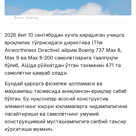
Фото: Boeing
2026 йил 10 сентябрдан кучга кирадиган учишга
яроқлилик тўғрисидаги директива (The
Airworthiness Directive) айрим Boeing 737 Max 8,
Max 9 ва Max 8-200 самолётларига тааллуқли
бўлиб, АҚШда рўйхатдан ўтган тахминан 471 та
самолётни қамраб олади.
Бундай қарорга фюзеляж қопламаси ва
маҳкамлаш тасмасида аниқланган ёриқлар сабаб
бўлган. Бу нуқсонлар асосий конструктив
элементнинг юқори юкламаларга чидамлилигини
пасайтириши ва самолётнинг умумий
конструкциявий мустаҳкамлигига салбий таъсир
кўрсатиши мумкин.