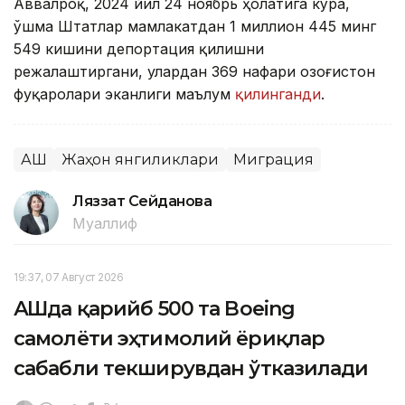
Аввалроқ, 2024 йил 24 ноябрь ҳолатига кўра,
Қўшма Штатлар мамлакатдан 1 миллион 445 минг
549 кишини депортация қилишни
режалаштиргани, улардан 369 нафари Қозоғистон
фуқаролари эканлиги маълум
қилинганди
.
АҚШ
Жаҳон янгиликлари
Миграция
Ляззат Сейданова
Муаллиф
19:37, 07 Август 2026
АҚШда қарийб 500 та Boeing
самолёти эҳтимолий ёриқлар
сабабли текширувдан ўтказилади