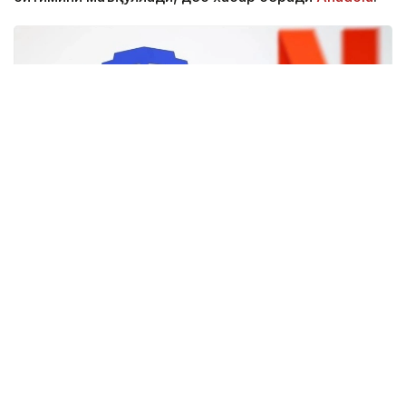
Фото: Аnadolu
CМА маълумотларига кўра, регулятор Paramount
Skydance томонидан Warner Bros. Discovery
компаниясини сотиб олишини маъқуллади. Ушбу
қарор Paramount Британия ҳукуматига қонуний
мажбурий мажбуриятларни тақдим этганидан