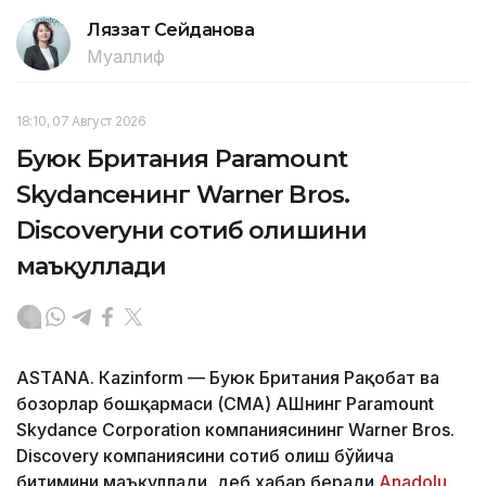
Ляззат Сейданова
Муаллиф
18:10, 07 Август 2026
Буюк Британия Paramount
Skydanceнинг Warner Bros.
Discoveryни сотиб олишини
маъқуллади
ASTANА. Кazinform — Буюк Британия Рақобат ва
бозорлар бошқармаси (CМА) АҚШнинг Paramount
Skydance Corporation компаниясининг Warner Bros.
Discovery компаниясини сотиб олиш бўйича
битимини маъқуллади, деб хабар беради
Аnadolu
.