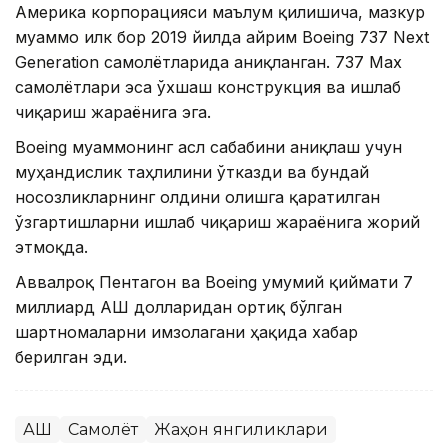
Америка корпорацияси маълум қилишича, мазкур
муаммо илк бор 2019 йилда айрим Boeing 737 Next
Generation самолётларида аниқланган. 737 Max
самолётлари эса ўхшаш конструкция ва ишлаб
чиқариш жараёнига эга.
Boeing муаммонинг асл сабабини аниқлаш учун
муҳандислик таҳлилини ўтказди ва бундай
носозликларнинг олдини олишга қаратилган
ўзгартишларни ишлаб чиқариш жараёнига жорий
этмоқда.
Аввалроқ Пентагон ва Boeing умумий қиймати 7
миллиард АҚШ долларидан ортиқ бўлган
шартномаларни имзолагани ҳақида хабар
берилган эди.
АҚШ
Самолёт
Жаҳон янгиликлари