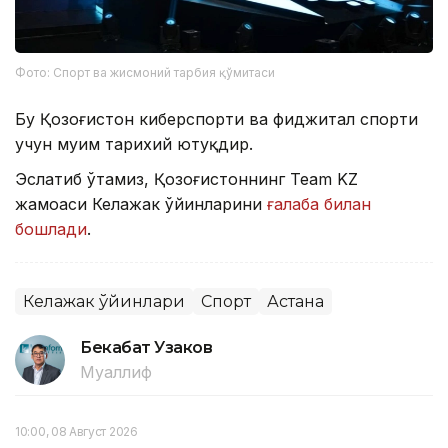
Фото: Спорт ва жисмоний тарбия қўмитаси
Бу Қозоғистон киберспорти ва фиджитал спорти
учун муҳим тарихий ютуқдир.
Эслатиб ўтамиз, Қозоғистоннинг Team KZ
жамоаси Келажак ўйинларини
ғалаба билан
бошлади
.
Келажак ўйинлари
Спорт
Астана
Бекабат Узаков
Муаллиф
10:00, 08 Август 2026