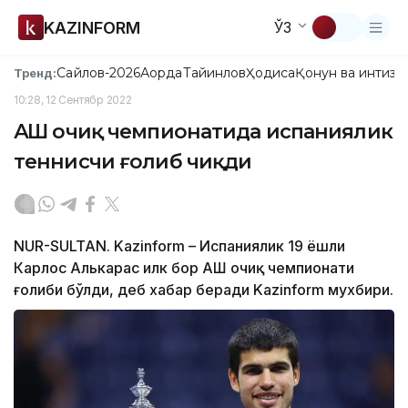
KAZINFORM
ЎЗ
Сайлов-2026
Ақорда
Тайинлов
Ҳодиса
Қонун ва интизо
Тренд:
10:28, 12 Сентябр 2022
АҚШ очиқ чемпионатида испаниялик
теннисчи ғолиб чиқди
NUR-SULTAN. Kazinform – Испаниялик 19 ёшли
Карлос Алькарас илк бор АҚШ очиқ чемпионати
ғолиби бўлди, деб хабар беради Kazinform мухбири.