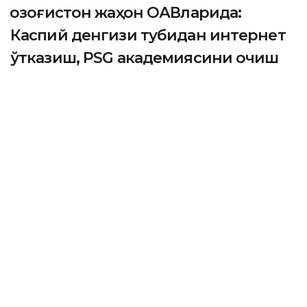
Қозоғистон жаҳон ОАВларида:
Каспий денгизи тубидан интернет
ўтказиш, PSG академиясини очиш
ва Wildberries омборлари
ASTANА. Кazinform - Одатдагидек, жаҳон ахборот
воситалари мамлакатдаги кўплаб масалаларни кенг
ёритдилар. Улар орасида Қозоғистонда қурилаётган
янги Wildberries омборлари, Каспий денгизи
тубидан интернет ўтказиш масаласи ва Астанада
очилиши режалаштирилган «Пари Сен-Жермен»
футбол клубининг расмий академияси ҳақида сўз
юритилди. 2040 йилгача ер ости сувларидан
фойдаланиш режаси ва хорижий фуқаролар учун
мамлакатга кириш тартиби ҳам қизиқарли кўринди.