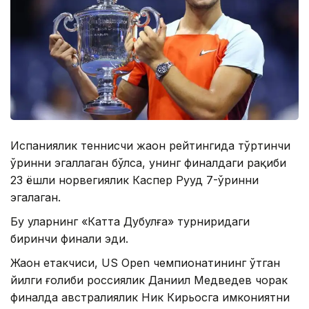
Испаниялик теннисчи жаҳон рейтингида тўртинчи
ўринни эгаллаган бўлса, унинг финалдаги рақиби
23 ёшли норвегиялик Каспер Рууд 7-ўринни
эгалаган.
Бу уларнинг «Катта Дубулға» турниридаги
биринчи финали эди.
Жаҳон етакчиси, US Open чемпионатининг ўтган
йилги ғолиби россиялик Даниил Медведев чорак
финалда австралиялик Ник Кирьосга имкониятни