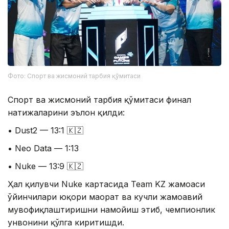
Фото: Спорт ва жисмоний тарбия қўмитаси
Спорт ва жисмоний тарбия қўмитаси финал
натижаларини эълон қилди:
• Dust2 — 13:1 🇰🇿
• Neo Data — 1:13
• Nuke — 13:9 🇰🇿
Ҳал қилувчи Nuke картасида Team KZ жамоаси
ўйинчилари юқори маҳорат ва кучли жамоавий
мувофиқлаштиришни намойиш этиб, чемпионлик
унвонини қўлга киритишди.