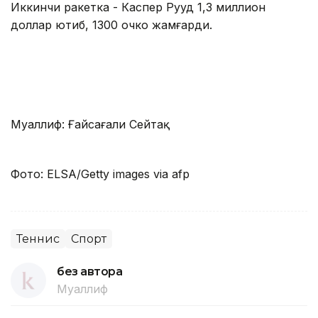
Иккинчи ракетка - Каспер Рууд 1,3 миллион
доллар ютиб, 1300 очко жамғарди.
Муаллиф: Ғайсағали Сейтақ
Фото: ELSA/Getty images via afp
Теннис
Спорт
без автора
Муаллиф