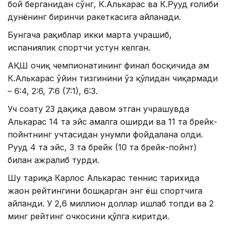
бой берганидан сўнг, К.Алькарас ва К.Рууд ғолиби
дунёнинг биринчи ракеткасига айланади.
Бунгача рақиблар икки марта учрашиб,
испаниялик спортчи устун келган.
АҚШ очиқ чемпионатининг финал босқичида ҳам
К.Алькарас ўйин тизгинини ўз қўлидан чиқармади
– 6:4, 2:6, 7:6 (7:1), 6:3.
Уч соату 23 дақиқа давом этган учрашувда
Алькарас 14 та эйс амалга оширди ва 11 та брейк-
пойнтнинг учтасидан унумли фойдалана олди.
Рууд 4 та эйс, 3 та брейк (10 та брейк-пойнт)
билан ажралиб турди.
Шу тариқа Карлос Алькарас теннис тарихида
жаҳон рейтингини бошқарган энг ёш спортчига
айланди. У 2,6 миллион доллар ишлаб топди ва 2
минг рейтинг очкосини қўлга киритди.