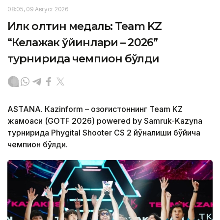
08:05, 09 Август 2026
Илк олтин медаль: Team KZ
“Келажак ўйинлари – 2026”
турнирида чемпион бўлди
ASTANА. Кazinform – Қозоғистоннинг Team KZ
жамоаси (GOTF 2026) powered by Samruk-Kazyna
турнирида Phygital Shooter CS 2 йўналиши бўйича
чемпион бўлди.