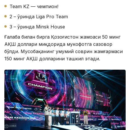
Team KZ — чемпион!
2 – ўринда Liga Pro Team
3 – ўринда Minsk House
Ғалаба билан бирга Қозоғистон жамоаси 50 минг
АҚШ доллари миқдорида мукофотга сазовор
бўлди. Мусобақанинг умумий соврин жамғармаси
150 минг АҚШ долларини ташкил этади.