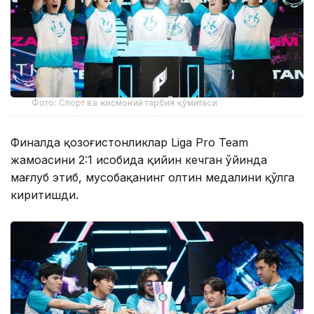
Фото: Спорт ва жисмоний тарбия қўмитаси
Финалда қозоғистонликлар Liga Pro Team
жамоасини 2:1 ҳисобида қийин кечган ўйинда
мағлуб этиб, мусобақанинг олтин медалини қўлга
киритишди.