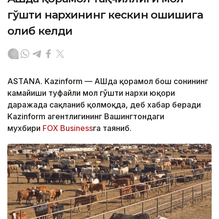
гўшти нархининг кескин ошишига
олиб келди
ASTANA. Kazinform — АҚШда қорамол бош сонининг
камайиши туфайли мол гўшти нархи юқори
даражада сақланиб қолмоқда, деб хабар беради
Kazinform агентлигининг Вашингтондаги
мухбири
FOX Business
га таяниб.