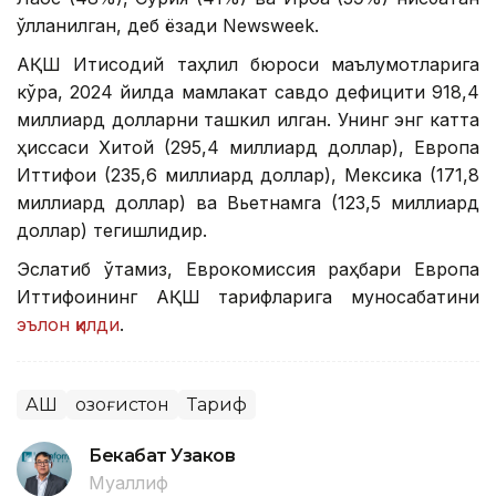
қўлланилган, деб ёзади Newsweek.
АҚШ Иқтисодий таҳлил бюроси маълумотларига
кўра, 2024 йилда мамлакат савдо дефицити 918,4
миллиард долларни ташкил қилган. Унинг энг катта
ҳиссаси Хитой (295,4 миллиард доллар), Европа
Иттифоқи (235,6 миллиард доллар), Мексика (171,8
миллиард доллар) ва Вьетнамга (123,5 миллиард
доллар) тегишлидир.
Эслатиб ўтамиз, Еврокомиссия раҳбари Европа
Иттифоқининг АҚШ тарифларига муносабатини
эълон қилди
.
АҚШ
Қозоғистон
Тариф
Бекабат Узаков
Муаллиф