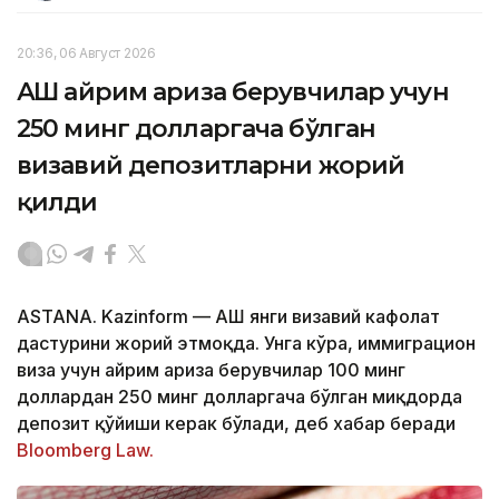
20:36, 06 Август 2026
АҚШ айрим ариза берувчилар учун
250 минг долларгача бўлган
визавий депозитларни жорий
қилди
ASTANA. Kazinform — АҚШ янги визавий кафолат
дастурини жорий этмоқда. Унга кўра, иммиграцион
виза учун айрим ариза берувчилар 100 минг
доллардан 250 минг долларгача бўлган миқдорда
депозит қўйиши керак бўлади, деб хабар беради
Bloomberg Law.