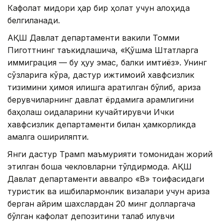
Кафолат миқдори ҳар бир ҳолат учун алоҳида
белгиланади.
АҚШ Давлат департаменти вакили Томми
Пиготтнинг таъкидлашича, «Қўшма Штатларга
иммиграция — бу ҳуқуқ эмас, балки имтиёз». Унинг
сўзларига кўра, дастур ижтимоий хавфсизлик
тизимини ҳимоя қилишга қаратилган бўлиб, ариза
берувчиларнинг давлат ёрдамига қарамлигини
баҳолаш қоидаларини кучайтирувчи Ички
хавфсизлик департаменти билан ҳамкорликда
амалга ошириляпти.
Янги дастур Трамп маъмурияти томонидан жорий
этилган бошқа чекловларни тўлдирмоқда. АҚШ
Давлат департаменти аввалроқ «B» тоифасидаги
туристик ва ишбилармонлик визалари учун ариза
берган айрим шахслардан 20 минг долларгача
бўлган кафолат депозитини талаб қилувчи