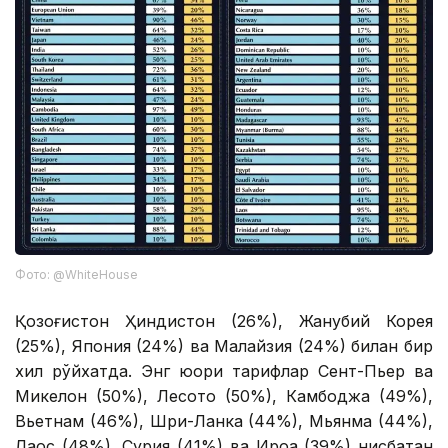
Фото: @WhiteHouse
Қозоғистон Ҳиндистон (26%), Жанубий Корея
(25%), Япония (24%) ва Малайзия (24%) билан бир
хил рўйхатда. Энг юқори тарифлар Сент-Пьер ва
Микелон (50%), Лесото (50%), Камбоджа (49%),
Вьетнам (46%), Шри-Ланка (44%), Мьянма (44%),
Лаос (48%), Сурия (41%) ва Ироққа (39%) нисбатан