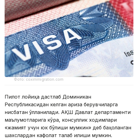
Фото: coximmigration.com
Пилот лойиҳа дастлаб Доминикан
Республикасидан келган ариза берувчиларга
нисбатан қўлланилади. АҚШ Давлат департаменти
маълумотларига кўра, консуллик ходимлари
«жамият учун юк бўлиши мумкин» деб баҳоланган
шахслардан кафолат талаб қилиши мумкин.