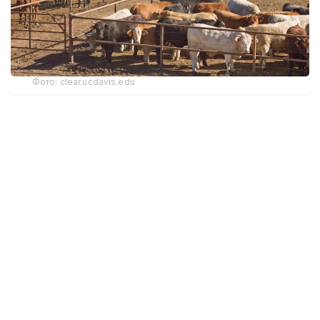
Фото: clear.ucdavis.edu
АҚШда қорамол сони сўнгги 70 йилдан ортиқ
вақтдаги энг паст даражага тушди. Бунга асосий
чорвачилик ҳудудларидаги қурғоқчилик оқибатида
яйловлар қисқаргани, шунингдек ёқилғи, ишчи кучи
ва жиҳозлар нархи ошгани сабаб бўлган.
Натижада кўплаб фермерлар молларини сотишга
мажбур бўлди.
АҚШ Меҳнат статистикаси бюроси
маълумотларига кўра, сўнгги бир йил ичида мол
гўшти нархи 11,8 фоизга ошган. Фақат июнь
ойининг ўзида нарх ўтган ойга нисбатан 1,2 фоизга