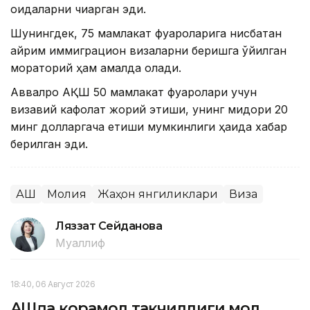
қоидаларни чиқарган эди.
Шунингдек, 75 мамлакат фуқароларига нисбатан
айрим иммиграцион визаларни беришга қўйилган
мораторий ҳам амалда қолади.
Аввалроқ АҚШ 50 мамлакат фуқаролари учун
визавий кафолат жорий этиши, унинг миқдори 20
минг долларгача етиши мумкинлиги ҳақида хабар
берилган эди.
АҚШ
Молия
Жаҳон янгиликлари
Виза
Ляззат Сейданова
Муаллиф
18:40, 06 Август 2026
АҚШда қорамол тақчиллиги мол