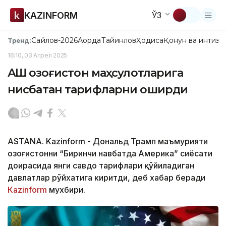
KAZINFORM
ЎЗ
Сайлов-2026
Ақорда
Тайинлов
Ҳодиса
Қонун ва интизо
Тренд:
16:10, 03 Апрел 2025
АҚШ Қозоғистон маҳсулотларига
нисбатан тарифларни оширди
ASTANA. Kazinform - Дональд Трамп маъмурияти
Қозоғистонни “Биринчи навбатда Америка” сиёсати
доирасида янги савдо тарифлари қўйиладиган
давлатлар рўйхатига киритди, деб хабар беради
Кazinform
мухбири.