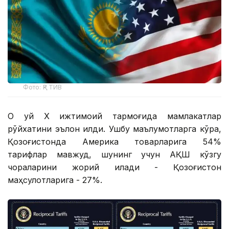
Фото: ҚР ТИВ
Оқ уй Х ижтимоий тармоғида мамлакатлар
рўйхатини эълон қилди. Ушбу маълумотларга кўра,
Қозоғистонда Америка товарларига 54%
тарифлар мавжуд, шунинг учун АҚШ кўзгу
чораларини жорий қилади - Қозоғистон
маҳсулотларига - 27%.