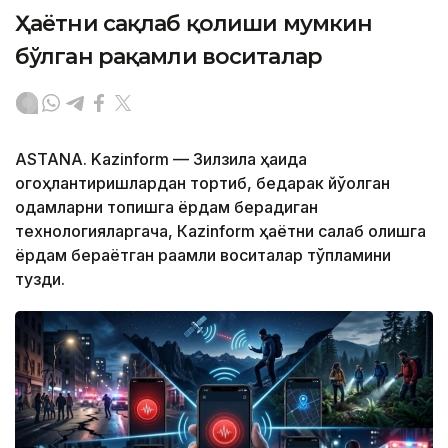
Ҳаётни сақлаб қолиши мумкин
бўлган рақамли воситалар
ASTANA. Kazinform — Зилзила ҳақида
огоҳлантиришлардан тортиб, бедарак йўқолган
одамларни топишга ёрдам берадиган
технологияларгача, Кazinform ҳаётни сақлаб қолишга
ёрдам бераётган рақамли воситалар тўпламини
тузди.