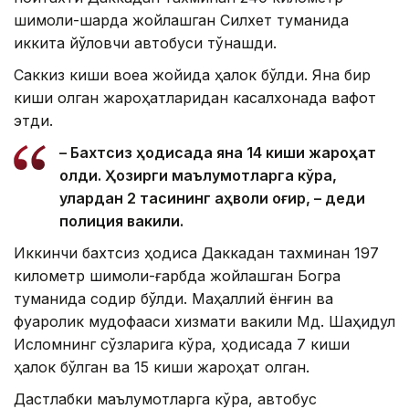
шимоли-шарқда жойлашган Силхет туманида
иккита йўловчи автобуси тўқнашди.
Саккиз киши воқеа жойида ҳалок бўлди. Яна бир
киши олган жароҳатларидан касалхонада вафот
этди.
– Бахтсиз ҳодисада яна 14 киши жароҳат
олди. Ҳозирги маълумотларга кўра,
улардан 2 тасининг аҳволи оғир, – деди
полиция вакили.
Иккинчи бахтсиз ҳодиса Даккадан тахминан 197
километр шимоли-ғарбда жойлашган Богра
туманида содир бўлди. Маҳаллий ёнғин ва
фуқаролик мудофааси хизмати вакили Мд. Шаҳидул
Исломнинг сўзларига кўра, ҳодисада 7 киши
ҳалок бўлган ва 15 киши жароҳат олган.
Дастлабки маълумотларга кўра, автобус