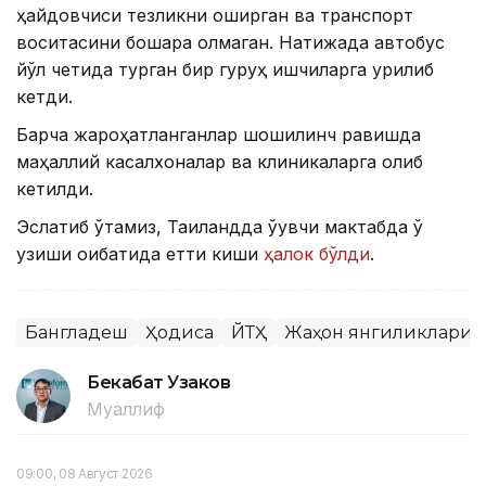
ҳайдовчиси тезликни оширган ва транспорт
воситасини бошқара олмаган. Натижада автобус
йўл четида турган бир гуруҳ ишчиларга урилиб
кетди.
Барча жароҳатланганлар шошилинч равишда
маҳаллий касалхоналар ва клиникаларга олиб
кетилди.
Эслатиб ўтамиз, Таиландда ўқувчи мактабда ўқ
узиши оқибатида етти киши
ҳалок бўлди
.
Бангладеш
Ҳодиса
ЙТҲ
Жаҳон янгиликлари
Бекабат Узаков
Муаллиф
09:00, 08 Август 2026