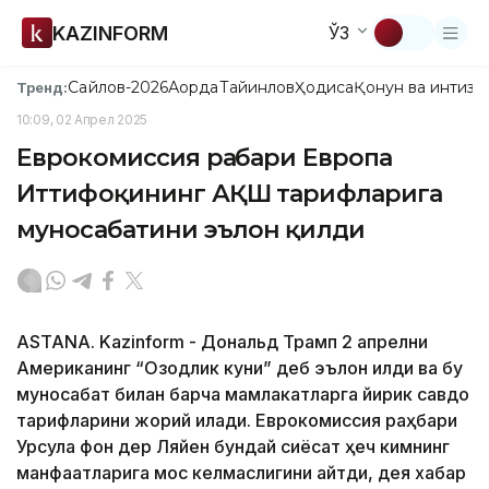
KAZINFORM
ЎЗ
Сайлов-2026
Ақорда
Тайинлов
Ҳодиса
Қонун ва интизо
Тренд:
10:09, 02 Апрел 2025
Еврокомиссия раҳбари Европа
Иттифоқининг АҚШ тарифларига
муносабатини эълон қилди
ASTANA. Kazinform - Дональд Трамп 2 апрелни
Американинг “Озодлик куни” деб эълон қилди ва бу
муносабат билан барча мамлакатларга йирик савдо
тарифларини жорий қилади. Еврокомиссия раҳбари
Урсула фон дер Ляйен бундай сиёсат ҳеч кимнинг
манфаатларига мос келмаслигини айтди, дея хабар