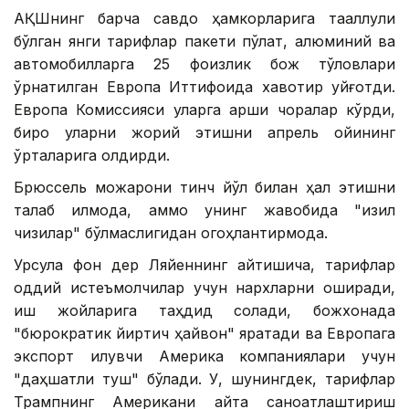
АҚШнинг барча савдо ҳамкорларига тааллуқли
бўлган янги тарифлар пакети пўлат, алюминий ва
автомобилларга 25 фоизлик бож тўловлари
ўрнатилган Европа Иттифоқида хавотир уйғотди.
Европа Комиссияси уларга қарши чоралар кўрди,
бироқ уларни жорий этишни апрель ойининг
ўрталарига қолдирди.
Брюссель можарони тинч йўл билан ҳал этишни
талаб қилмоқда, аммо унинг жавобида "қизил
чизиқлар" бўлмаслигидан огоҳлантирмоқда.
Урсула фон дер Ляйеннинг айтишича, тарифлар
оддий истеъмолчилар учун нархларни оширади,
иш жойларига таҳдид солади, божхонада
"бюрократик йиртқич ҳайвон" яратади ва Европага
экспорт қилувчи Америка компаниялари учун
"даҳшатли туш" бўлади. У, шунингдек, тарифлар
Трампнинг Американи қайта саноатлаштириш