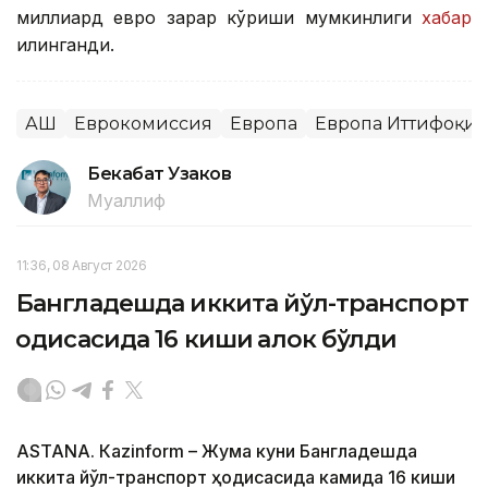
миллиард евро зарар кўриши мумкинлиги
хабар
қилинганди.
АҚШ
Еврокомиссия
Европа
Европа Иттифоқи
Бекабат Узаков
Муаллиф
11:36, 08 Август 2026
Бангладешда иккита йўл-транспорт
ҳодисасида 16 киши ҳалок бўлди
ASTANА. Кazinform – Жума куни Бангладешда
иккита йўл-транспорт ҳодисасида камида 16 киши