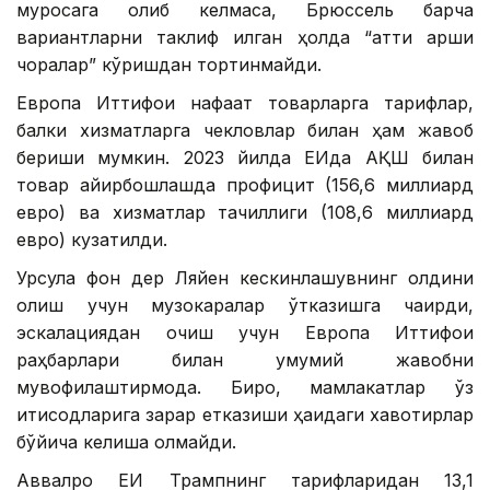
муросага олиб келмаса, Брюссель барча
вариантларни таклиф қилган ҳолда “қаттиқ қарши
чоралар” кўришдан тортинмайди.
Европа Иттифоқи нафақат товарларга тарифлар,
балки хизматларга чекловлар билан ҳам жавоб
бериши мумкин. 2023 йилда ЕИда АҚШ билан
товар айирбошлашда профицит (156,6 миллиард
евро) ва хизматлар тақчиллиги (108,6 миллиард
евро) кузатилди.
Урсула фон дер Ляйен кескинлашувнинг олдини
олиш учун музокаралар ўтказишга чақирди,
эскалациядан қочиш учун Европа Иттифоқи
раҳбарлари билан умумий жавобни
мувофиқлаштирмоқда. Бироқ, мамлакатлар ўз
иқтисодларига зарар етказиши ҳақидаги хавотирлар
бўйича келиша олмайди.
Аввалроқ ЕИ Трампнинг тарифларидан 13,1