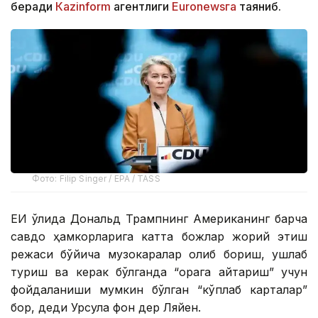
беради
Кazinform
агентлиги
Euronewsга
таяниб.
Фото: Filip Singer / EPA / TASS
ЕИ қўлида Дональд Трампнинг Американинг барча
савдо ҳамкорларига катта божлар жорий этиш
режаси бўйича музокаралар олиб бориш, ушлаб
туриш ва керак бўлганда “орқага қайтариш” учун
фойдаланиши мумкин бўлган “кўплаб карталар”
бор, деди Урсула фон дер Ляйен.