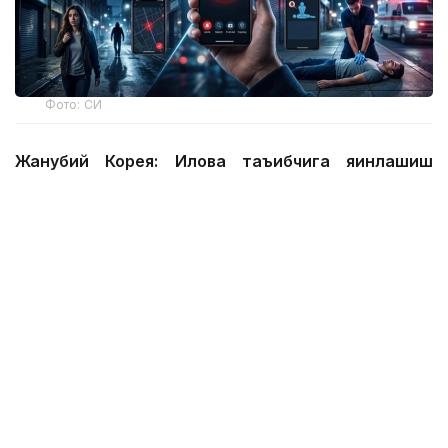
Фото: СИ
Жанубий Корея: Илова таъқибчига яқинлашиш
ҳақида огоҳлантиради
2026 йил 24 июнда Жанубий Корея шахсий
хавфсизлик учун энг сўнгги рақамли воситалардан
бирини ишга туширди.
Ҳукумат иловаси таъқиб қилувчи қурбонларга
электрон билагузук тақишлари шарт бўлган таъқиб
қилувчиларининг жойлашуви ва йўналишини реал
вақт режимида кўриш имконини беради.
Агар таъқибчи маълум масофага яқинлашса,
фойдаланувчи смартфон харитасида уларнинг