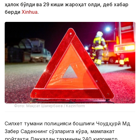
ҳалок бўлди ва 29 киши жароҳат олди, деб хабар
берди
Xinhua
.
Фото: Мақсат Шағирбаев / Kazinform
Силхет тумани полицияси бошлиғи Чоудҳурй Мд
Забер Садекнинг сўзларига кўра, мамлакат
пойтахти Даккадан тахминан 240 километр