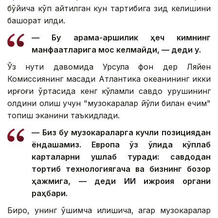
бўйича кўп айтилган кун тартибига зид келишини
башорат қилди.
— Бу қарама-қаршилик ҳеч кимнинг
манфаатларига мос келмайди, — деди у.
Ўз нутқи давомида Урсула фон дер Ляйен
Комиссиянинг мақсади Атлантика океанининг икки
қирғоғи ўртасида кенг кўламли савдо урушининг
олдини олиш учун "музокаралар йўли билан ечим"
топиш эканини таъкидлади.
— Биз бу музокараларга кучли позициядан
ёндашамиз. Европа ўз қўлида кўплаб
карталарни ушлаб туради: савдодан
тортиб технологиягача ва бизнинг бозор
ҳажмига, — деди ИИ ижроия органи
раҳбари.
Бироқ, унинг қўшимча қилишича, агар музокаралар