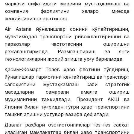
маркази сифатидаги мавқеини мустаҳкамлаш ва
компания фаолиятини халқаро миқёсда
кенгайтиришга қаратилган.
Air Astana йўналишлар сонини кўпайтиришни,
мультимодал транспортни ривожлантиришни ва
парвозлар частотасини оширишни
режалаштирмоқда. Рақамлаштириш ва янги
технологияларни жорий этишга урғу берилмоқда.
Қасим-Жомарт Тоқаев ҳаво флотини тўлдириш,
йўналишлар тармоғини кенгайтириш ва транспорт
салоҳиятини мустаҳкамлаш каби стратегик
мақсадларни самарали амалга ошириш
муҳимлигини таъкидлади. Президент АҚШ ва
Япония билан тўғридан-тўғри ҳаво транспортини
ташкил этишни устувор вазифа деб атади.
Давлат раҳбари қозоғистонликлар тез-тез саёҳат
қиладиган мамлакатлар билан ҳаво транспортини