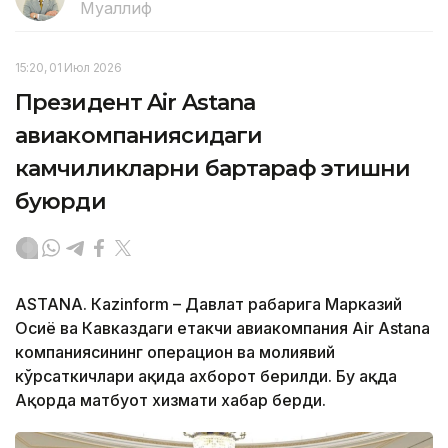
Муаллиф
15:20, 01 Июл 2026
Президент Air Astana
авиакомпаниясидаги
камчиликларни бартараф этишни
буюрди
ASTANА. Кazinform – Давлат раҳбарига Марказий
Осиё ва Кавказдаги етакчи авиакомпания Air Astana
компаниясининг операцион ва молиявий
кўрсаткичлари ҳақида ахборот берилди. Бу ҳақда
Ақорда матбуот хизмати хабар берди.