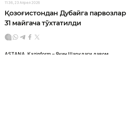
11:36, 23 Апрел 2026
Қозоғистондан Дубайга парвозлар
31 майгача тўхтатилди
ASTANА. Кazinform – Яқин Шарқдаги давом
этаётган кескинлик туфайли Air Astana Дубайга
мунтазам рейсларнинг вақтинча тўхтатилишини 31
майгача узайтирди.