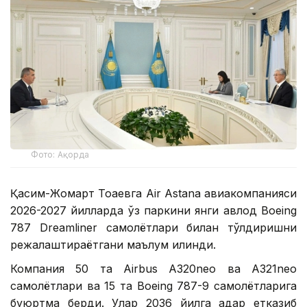
Фото: Ақорда
Қасим-Жомарт Тоқаевга Air Astana авиакомпанияси
2026-2027 йилларда ўз паркини янги авлод Boeing
787 Dreamliner самолётлари билан тўлдиришни
режалаштираётгани маълум қилинди.
Компания 50 та Airbus A320neo ва A321neo
самолётлари ва 15 та Boeing 787-9 самолётларига
буюртма берди. Улар 2036 йилга қадар етказиб