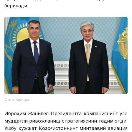
берилади.
Фото: Ақорда
Иброҳим Жанилел Президентга компаниянинг узоқ
муддатли ривожланиш стратегиясини тақдим этди.
Ушбу ҳужжат Қозоғистоннинг минтақавий авиация