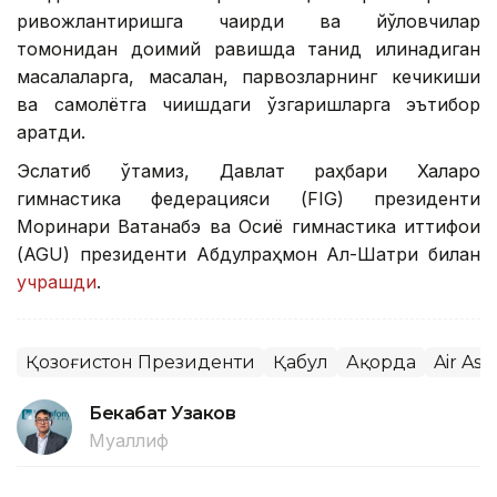
ривожлантиришга чақирди ва йўловчилар
томонидан доимий равишда танқид қилинадиган
масалаларга, масалан, парвозларнинг кечикиши
ва самолётга чиқишдаги ўзгаришларга эътибор
қаратди.
Эслатиб ўтамиз, Давлат раҳбари Халқаро
гимнастика федерацияси (FIG) президенти
Моринари Ватанабэ ва Осиё гимнастика иттифоқи
(AGU) президенти Абдулраҳмон Ал-Шатри билан
учрашди
.
Қозоғистон Президенти
Қабул
Ақорда
Air Ast
Бекабат Узаков
Муаллиф