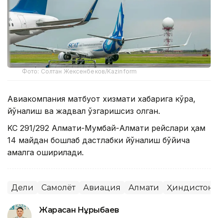
Фото: Солтан Жексенбеков/Kazinform
Авиакомпания матбуот хизмати хабарига кўра,
йўналиш ва жадвал ўзгаришсиз қолган.
KC 291/292 Алмати-Мумбай-Алмати рейслари ҳам
14 майдан бошлаб дастлабки йўналиш бўйича
амалга оширилади.
Деҳли
Самолёт
Авиация
Алмати
Ҳиндистон
Жарасқан Нұрыбаев