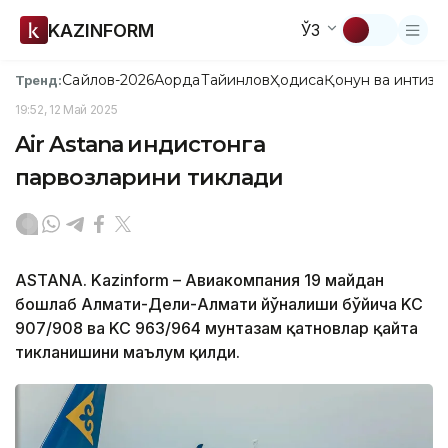
KAZINFORM
ЎЗ
Сайлов-2026
Ақорда
Тайинлов
Ҳодиса
Қонун ва интизо
Тренд:
19:52, 12 Май 2025
Air Astana Ҳиндистонга
парвозларини тиклади
ASTANA. Kazinform – Авиакомпания 19 майдан
бошлаб Алмати-Деҳли-Алмати йўналиши бўйича KC
907/908 ва KC 963/964 мунтазам қатновлар қайта
тикланишини маълум қилди.