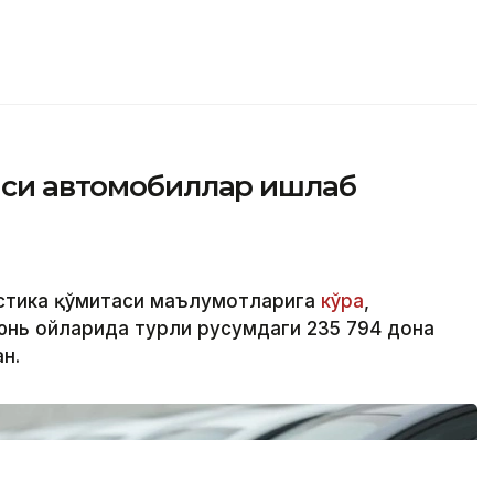
айси автомобиллар ишлаб
стика қўмитаси маълумотларига
кўра
,
юнь ойларида турли русумдаги 235 794 дона
н.