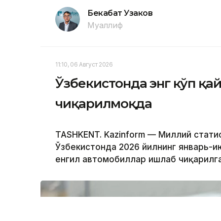
Бекабат Узаков
Муаллиф
11:10, 06 Август 2026
Ўзбекистонда энг кўп қ
чиқарилмоқда
TASHKENT. Kazinform — Миллий стати
Ўзбекистонда 2026 йилнинг январь-и
енгил автомобиллар ишлаб чиқарилга