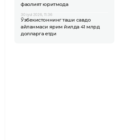
фаолият юритмоқда
30 iyul 2026, 11:36
Ўзбекистоннинг ташқи савдо
айланмаси ярим йилда 41 млрд
долларга етди