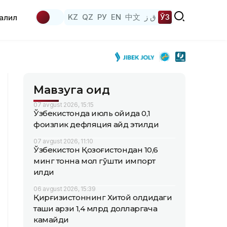
KZ
QZ
РУ
EN
中文
ق ز
ЎЗ
аҳлил
Мавзуга оид
07 avgust 2026, 15:15
Ўзбекистонда июль ойида 0,1
фоизлик дефляция қайд этилди
07 avgust 2026, 11:10
Ўзбекистон Қозоғистондан 10,6
минг тонна мол гўшти импорт
қилди
06 avgust 2026, 15:39
Қирғизистоннинг Хитой олдидаги
ташқи қарзи 1,4 млрд долларгача
камайди