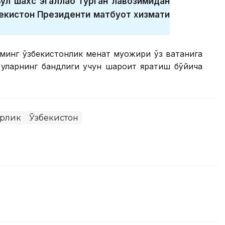
ул шахс эгаллаб турган лавозимидан
бекистон Президенти матбуот хизмати
минг ўзбекистонлик меҳнат муҳожири ўз ватанига
 уларнинг бандлиги учун шароит яратиш бўйича
рлик
Ўзбекистон