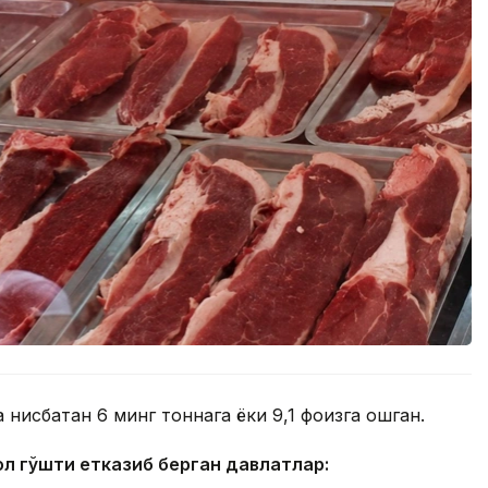
 нисбатан 6 минг тоннага ёки 9,1 фоизга ошган.
ол гўшти етказиб берган давлатлар: