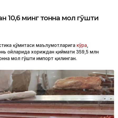
н 10,6 минг тонна мол гўшти
истика қўмитаси маълумотларига
кўра
,
юнь ойларида хориждан қиймати 359,5 млн
онна мол гўшти импорт қилинган.