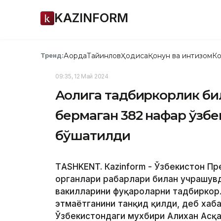
KAZINFORM
Ақорда
Тайинлов
Ҳодиса
Қонун ва интизом
Ко
Тренд:
09:35, 12 Май 2024
Аҳолига тадбиркорлик б
бермаган 382 нафар ўзб
бўшатилди
ТASHKENT. Кazinform - Ўзбекистон П
органлари раҳбарлари билан учрашувд
вакилларини фуқароларни тадбиркорл
этмаётганини танқид қилди, деб хаб
Ўзбекистондаги мухбири Алихан Асқа