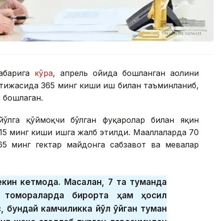
хабарига
кўра
, апрель ойида бошланган аҳолини
атижасида 365 минг киши иш билан таъминланиб,
 бошлаган.
йўлга қўймоқчи бўлган фуқаролар билан яқин
115 минг киши ишга жалб этилди. Маҳаллаларда 70
65 минг гектар майдонга сабзавот ва мевалар
екин кетмоқда. Масалан, 7 та туманда
б томорқаларда бирорта ҳам ҳосил
, бундай камчиликка йўл қўйган туман