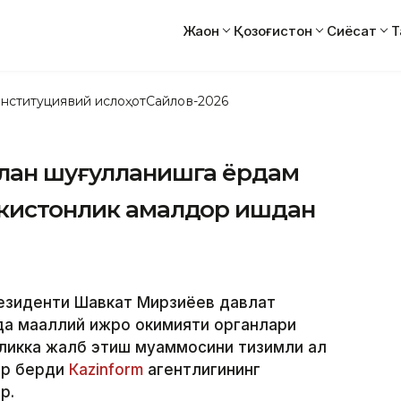
Жаҳон
Қозоғистон
Сиёсат
Т
нституциявий ислоҳот
Сайлов-2026
илан шуғулланишга ёрдам
екистонлик амалдор ишдан
резиденти Шавкат Мирзиёев давлат
а маҳаллий ижро ҳокимияти органлари
икка жалб этиш муаммосини тизимли ҳал
ар берди
Каzinform
агентлигининг
р.