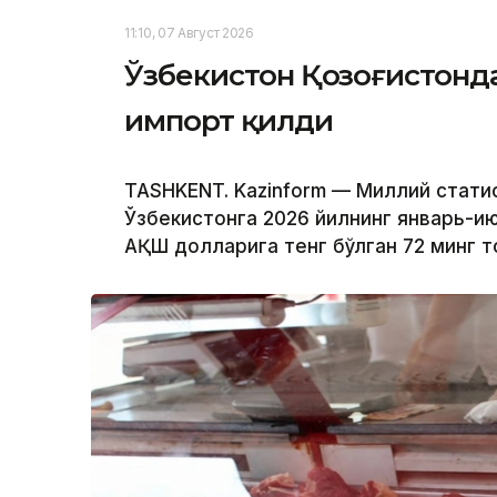
11:10, 07 Август 2026
Ўзбекистон Қозоғистонда
импорт қилди
TASHKENT. Kazinform — Миллий стат
Ўзбекистонга 2026 йилнинг январь-и
АҚШ долларига тенг бўлган 72 минг т