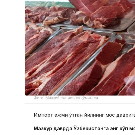
Фото: Миллий статистика қўмитаси
Импорт ҳажми ўтган йилнинг мос даврига
Мазкур даврда Ўзбекистонга энг кўп м