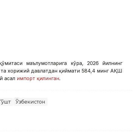
қўмитаси маълумотларига кўра, 2026 йилнинг
9 та хорижий давлатдан қиймати 584,4 минг АҚШ
ий асал
импорт қилинган
.
Гўшт
Ўзбекистон