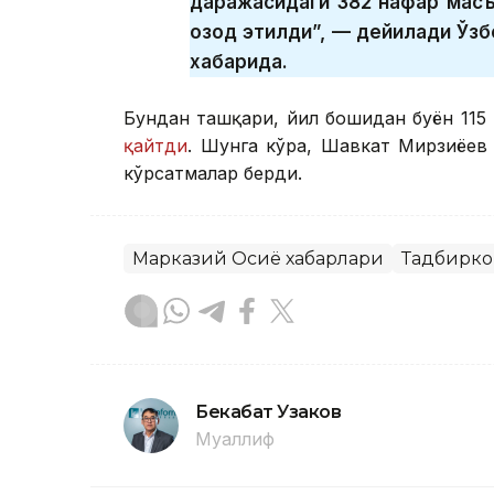
даражасидаги 382 нафар масъ
озод этилди”, — дейилади Ўз
хабарида.
Бундан ташқари, йил бошидан буён 115 
қайтди
. Шунга кўра, Шавкат Мирзиёев
кўрсатмалар берди.
Марказий Осиё хабарлари
Тадбирко
Бекабат Узаков
Муаллиф