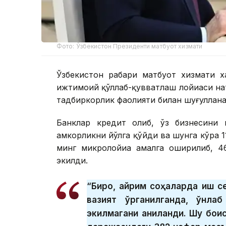
Фото: Ўзбекистон Президенти матбуот хизмати
Ўзбекистон раҳбари матбуот хизмати 
ижтимоий қўллаб-қувватлаш лойиҳаси н
тадбиркорлик фаолияти билан шуғуллана
Банклар кредит олиб, ўз бизнесини 
ҳамкорликни йўлга қўйди ва шунга кўра 
минг микролойиҳа амалга оширилиб, 4
экилди.
“Бироқ, айрим соҳаларда иш с
вазият ўрганилганда, ўнла
экилмагани аниқланди. Шу боис