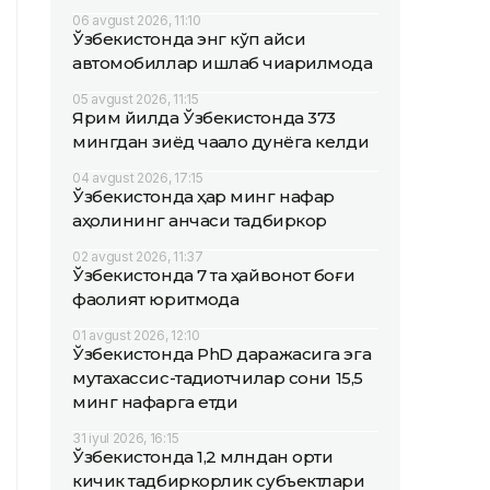
06 avgust 2026, 11:10
Ўзбекистонда энг кўп қайси
автомобиллар ишлаб чиқарилмоқда
05 avgust 2026, 11:15
Ярим йилда Ўзбекистонда 373
мингдан зиёд чақалоқ дунёга келди
04 avgust 2026, 17:15
Ўзбекистонда ҳар минг нафар
аҳолининг қанчаси тадбиркор
02 avgust 2026, 11:37
Ўзбекистонда 7 та ҳайвонот боғи
фаолият юритмоқда
01 avgust 2026, 12:10
Ўзбекистонда PhD даражасига эга
мутахассис-тадқиқотчилар сони 15,5
минг нафарга етди
31 iyul 2026, 16:15
Ўзбекистонда 1,2 млндан ортиқ
кичик тадбиркорлик субъектлари