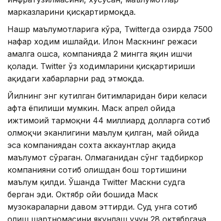
марказларини қисқартирмоқда.
Нашр маълумотларига кўра, Twitterда ҳозирда 7500
нафар ходим ишлайди. Илон Маскнинг режаси
амалга ошса, компанияда 2 мингга яқин ишчи
қолади. Twitter ўз ходимларини қисқартириши
ҳақидаги хабарларни рад этмоқда.
Йилнинг энг кутилган битимларидан бири келаси
ҳафта ёпилиши мумкин. Маск апрел ойида
ижтимоий тармоқни 44 миллиард долларга сотиб
олмоқчи эканлигини маълум қилган, май ойида
эса компаниядан сохта аккаунтлар ҳақида
маълумот сўраган. Олмаганидан сўнг тадбиркор
компанияни сотиб олишдан бош тортишини
маълум қилди. Ўшанда Twitter Маскни судга
берган эди. Октябр ойи бошида Маск
музокараларни давом эттирди. Суд унга сотиб
олиш шартномасини якунлаш учун 28 октябргача