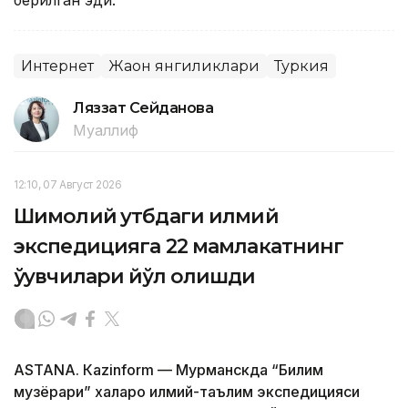
берилган эди.
Интернет
Жаҳон янгиликлари
Туркия
Ляззат Сейданова
Муаллиф
12:10, 07 Август 2026
Шимолий қутбдаги илмий
экспедицияга 22 мамлакатнинг
ўқувчилари йўл олишди
ASTANА. Кazinform — Мурманскда “Билим
музёрари” халқаро илмий-таълим экспедицияси