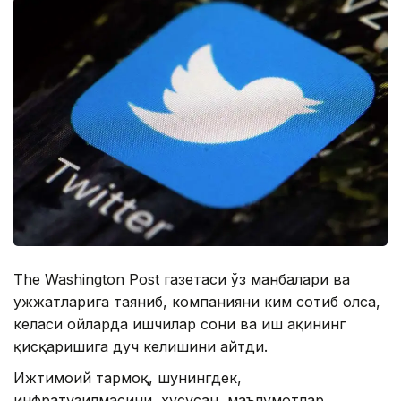
The Washington Post газетаси ўз манбалари ва
ҳужжатларига таяниб, компанияни ким сотиб олса,
келаси ойларда ишчилар сони ва иш ҳақининг
қисқаришига дуч келишини айтди.
Ижтимоий тармоқ, шунингдек,
инфратузилмасини, хусусан, маълумотлар