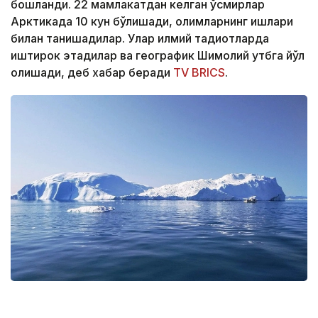
бошланди. 22 мамлакатдан келган ўсмирлар
Арктикада 10 кун бўлишади, олимларнинг ишлари
билан танишадилар. Улар илмий тадқиқотларда
иштирок этадилар ва географик Шимолий қутбга йўл
олишади, деб хабар беради
TV BRICS
.
Фото: Pexels