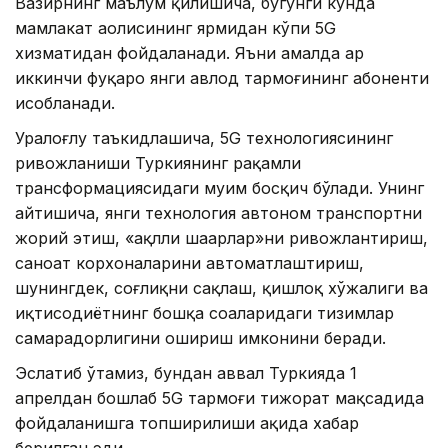
Вазирнинг маълум қилишича, бугунги кунда
мамлакат аҳолисининг ярмидан кўпи 5G
хизматидан фойдаланади. Яъни амалда ҳар
иккинчи фуқаро янги авлод тармоғининг абоненти
ҳисобланади.
Уралоғлу таъкидлашича, 5G технологиясининг
ривожланиши Туркиянинг рақамли
трансформациясидаги муҳим босқич бўлади. Унинг
айтишича, янги технология автоном транспортни
жорий этиш, «ақлли шаҳарлар»ни ривожлантириш,
саноат корхоналарини автоматлаштириш,
шунингдек, соғлиқни сақлаш, қишлоқ хўжалиги ва
иқтисодиётнинг бошқа соҳаларидаги тизимлар
самарадорлигини ошириш имконини беради.
Эслатиб ўтамиз, бундан аввал Туркияда 1
апрелдан бошлаб 5G тармоғи тижорат мақсадида
фойдаланишга топширилиши ҳақида хабар