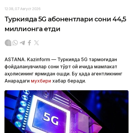
12:38, 07 Август 2026
Туркияда 5G абонентлари сони 44,5
миллионга етди
ASTANA. Kazinform — Туркияда 5G тармоғидан
фойдаланувчилар сони тўрт ой ичида мамлакат
аҳолисининг ярмидан ошди. Бу ҳақда агентликнинг
Анқарадаги
мухбири
хабар беради.