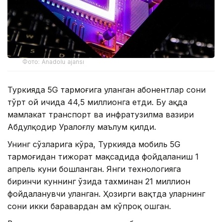
Фото: Anadolu ajansı
Туркияда 5G тармоғига уланган абонентлар сони
тўрт ой ичида 44,5 миллионга етди. Бу ҳақда
мамлакат транспорт ва инфратузилма вазири
Абдулқодир Уралоғлу маълум қилди.
Унинг сўзларига кўра, Туркияда мобиль 5G
тармоғидан тижорат мақсадида фойдаланиш 1
апрель куни бошланган. Янги технологияга
биринчи куннинг ўзида тахминан 21 миллион
фойдаланувчи уланган. Ҳозирги вақтда уларнинг
сони икки баравардан ҳам кўпроқ ошган.