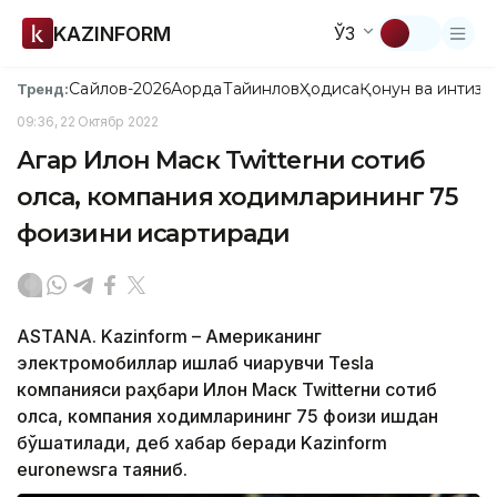
KAZINFORM
ЎЗ
Сайлов-2026
Ақорда
Тайинлов
Ҳодиса
Қонун ва интизо
Тренд:
09:36, 22 Октябр 2022
Агар Илон Маск Twitterни сотиб
олса, компания ходимларининг 75
фоизини қисқартиради
ASTANA. Kazinform – Американинг
электромобиллар ишлаб чиқарувчи Tesla
компанияси раҳбари Илон Маск Twitterни сотиб
олса, компания ходимларининг 75 фоизи ишдан
бўшатилади, деб хабар беради Kazinform
euronewsга таяниб.