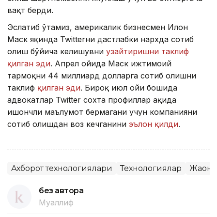
вақт берди.
Эслатиб ўтамиз, америкалик бизнесмен Илон
Маск яқинда Twitterни дастлабки нархда сотиб
олиш бўйича келишувни
узайтиришни таклиф
қилган эди
. Апрел ойида Маск ижтимоий
тармоқни 44 миллиард долларга сотиб олишни
таклиф
қилган эди
. Бироқ июл ойи бошида
адвокатлар Twitter сохта профиллар ҳақида
ишончли маълумот бермагани учун компанияни
сотиб олишдан воз кечганини
эълон қилди
.
Ахборот технологиялари
Технологиялар
Жаҳон
без автора
Муаллиф