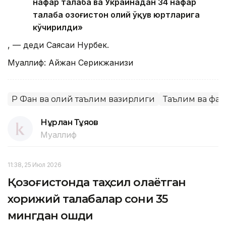
нафар талаба ва Украинадан 34 нафар
талаба Қозоғистон олий ўқув юртларига
кўчирилди»
, — деди Саясаи Нурбек.
Муаллиф: Айжан Серикжанқизи
ҚР Фан ва олий таълим вазирлиги
Таълим ва фан
Нұрлан Тұяқов
Муаллиф
11:38, 25 Июл 2026
Қозоғистонда таҳсил олаётган
хорижий талабалар сони 35
мингдан ошди