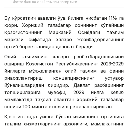
Фото: Фан ва олий таълим вазирлиги
Бу кўрсаткич аввалги ўқув йилига нисбатан 11% га
юқори. Хорижий талабалар сонининг кўпайиши
Қозоғистоннинг Марказий Осиёдаги таълим
маркази сифатида халқаро жозибадорлигининг
ортиб бораётганидан далолат беради.
Олий таълимнинг халқаро рақобатбардошлигини
ошириш Қозоғистон Республикасининг 2023-2029
йилларга мўлжалланган олий таълим ва фанни
ривожлантириш концепциясининг устувор
йўналишларидан биридир. Давлат раҳбарининг
топшириқларига мувофиқ, 2029 йилга келиб
мамлакатда таҳсил олаётган хорижий талабалар
сонини 100 мингга етказиш режалаштирилган.
Қозоғистонда ўқишга бўлган қизиқишнинг ортишига
таълим хизматларининг арзонлиги, мамлакатнинг