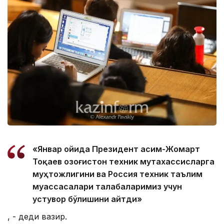
«Январ ойида Президент Қасим-Жомарт
Тоқаев Қозоғистон техник мутахассисларга
муҳтожлигини ва Россия техник таълим
муассасалари талабаларимиз учун
устувор бўлишини айтди»
, - деди вазир.