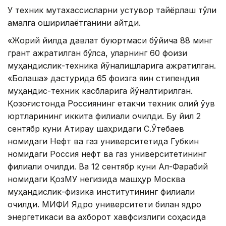
У техник мутахассисларни устувор тайёрлаш тўлиқ
амалга оширилаётганини айтди.
«Жорий йилда давлат буюртмаси бўйича 88 минг
грант ажратилган бўлса, уларнинг 60 фоизи
муҳандислик-техника йўналишларига ажратилган.
«Болашақ» дастурида 65 фоизга яқин стипендия
муҳандис-техник касбларига йўналтирилган.
Қозоғистонда Россиянинг етакчи техник олий ўқув
юртларининг иккита филиали очилди. Бу йил 2
сентябр куни Атирау шаҳридаги С.Ўтебаев
номидаги Нефт ва газ университетида Губкин
номидаги Россия нефт ва газ университетининг
филиали очилди. Ва 12 сентябр куни Ал-Фарабий
номидаги ҚозМУ негизида машҳур Москва
муҳандислик-физика институтининг филиали
очилди. МИФИ Ядро университети билан ядро
энергетикаси ва ахборот хавфсизлиги соҳасида