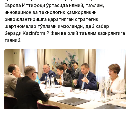
Европа Иттифоқи ўртасида илмий, таълим,
инновацион ва технологик ҳамкорликни
ривожлантиришга қаратилган стратегик
шартномалар тўплами имзоланди, деб хабар
беради Kazinform ҚР Фан ва олий таълим вазирлигига
таяниб.
Фото: Министерство науки и высшего образования РК