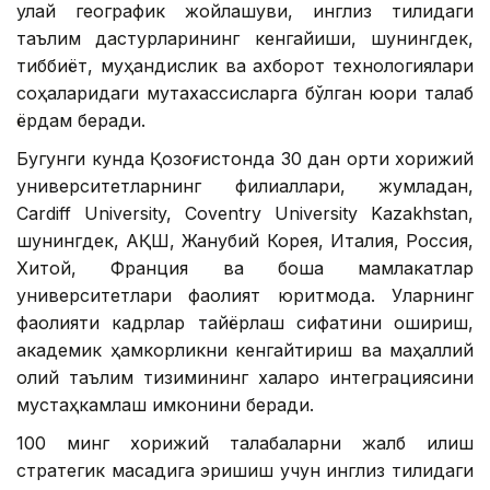
қулай географик жойлашуви, инглиз тилидаги
таълим дастурларининг кенгайиши, шунингдек,
тиббиёт, муҳандислик ва ахборот технологиялари
соҳаларидаги мутахассисларга бўлган юқори талаб
ёрдам беради.
Бугунги кунда Қозоғистонда 30 дан ортиқ хорижий
университетларнинг филиаллари, жумладан,
Cardiff University, Coventry University Kazakhstan,
шунингдек, АҚШ, Жанубий Корея, Италия, Россия,
Хитой, Франция ва бошқа мамлакатлар
университетлари фаолият юритмоқда. Уларнинг
фаолияти кадрлар тайёрлаш сифатини ошириш,
академик ҳамкорликни кенгайтириш ва маҳаллий
олий таълим тизимининг халқаро интеграциясини
мустаҳкамлаш имконини беради.
100 минг хорижий талабаларни жалб қилиш
стратегик мақсадига эришиш учун инглиз тилидаги