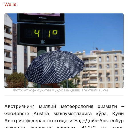
Welle
.
Фото: Атроф-муҳитни муҳофаза қилиш агентлиги (EPA)
Австриянинг миллий метеорология хизмати –
GeoSphere Austria маълумотларига кўра, Қуйи
Австрия федерал штатидаги Бад-Дойч-Альтенбур
шаҳрида кундузги ҳарорат 41,2°С га етди.