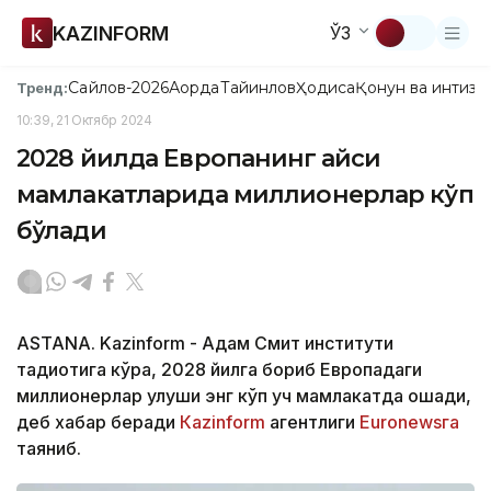
KAZINFORM
ЎЗ
Сайлов-2026
Ақорда
Тайинлов
Ҳодиса
Қонун ва интизо
Тренд:
10:39, 21 Октябр 2024
2028 йилда Европанинг қайси
мамлакатларида миллионерлар кўп
бўлади
ASTANA. Kazinform - Адам Смит институти
тадқиқотига кўра, 2028 йилга бориб Европадаги
миллионерлар улуши энг кўп уч мамлакатда ошади,
деб хабар беради
Кazinform
агентлиги
Euronewsга
таяниб.