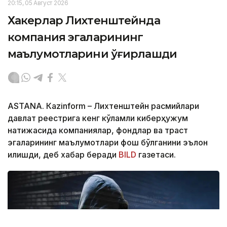
20:15, 05 Август 2026
Хакерлар Лихтенштейнда
компания эгаларининг
маълумотларини ўғирлашди
ASTANА. Кazinform – Лихтенштейн расмийлари
давлат реестрига кенг кўламли киберҳужум
натижасида компаниялар, фондлар ва траст
эгаларининг маълумотлари фош бўлганини эълон
қилишди, деб хабар беради
BILD
газетаси.