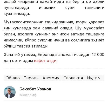
ишлаб чиқаришни камайтирди ва бир қатор аҳоли
пунктларида ичимлик суви танқислиги
кузатилмоқда.
Мутахассисларнинг таъкидлашича, юқори ҳарорат
яқин кунларда ҳам сақланиб қолади. Шу муносабат
билан, аҳолига куннинг энг иссиқ вақтида ташқарига
чиқмаслик, кўпроқ суюқлик ичиш ва соғлиғига эҳтиёт
бўлиш тавсия этилади.
Эслатиб ўтамиз, Европада аномал иссиқдан 12 000
дан ортиқ одам
вафот этди
.
Об-ҳаво
Европа
Австрия
Словакия
Иқлим
Ж
Бекабат Узаков
Муаллиф