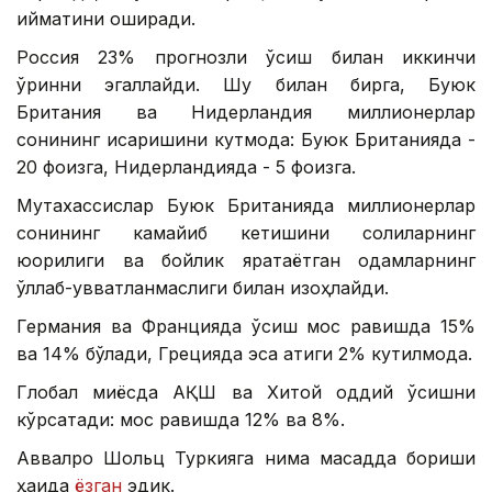
қийматини оширади.
Россия 23% прогнозли ўсиш билан иккинчи
ўринни эгаллайди. Шу билан бирга, Буюк
Британия ва Нидерландия миллионерлар
сонининг қисқаришини кутмоқда: Буюк Британияда -
20 фоизга, Нидерландияда - 5 фоизга.
Мутахассислар Буюк Британияда миллионерлар
сонининг камайиб кетишини солиқларнинг
юқорилиги ва бойлик яратаётган одамларнинг
қўллаб-қувватланмаслиги билан изоҳлайди.
Германия ва Францияда ўсиш мос равишда 15%
ва 14% бўлади, Грецияда эса атиги 2% кутилмоқда.
Глобал миқёсда АҚШ ва Хитой оддий ўсишни
кўрсатади: мос равишда 12% ва 8%.
Аввалроқ Шольц Туркияга нима мақсадда бориши
ҳақида
ёзган
эдик.