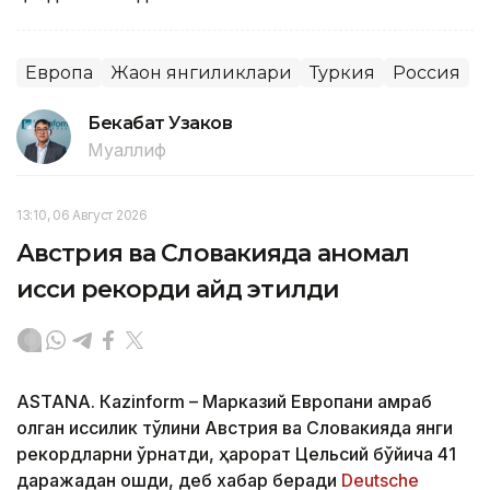
Европа
Жаҳон янгиликлари
Туркия
Россия
Бекабат Узаков
Муаллиф
13:10, 06 Август 2026
Австрия ва Словакияда аномал
иссиқ рекорди қайд этилди
ASTANА. Кazinform – Марказий Европани қамраб
олган иссиқлик тўлқини Австрия ва Словакияда янги
рекордларни ўрнатди, ҳарорат Цельсий бўйича 41
даражадан ошди, деб хабар беради
Deutsche