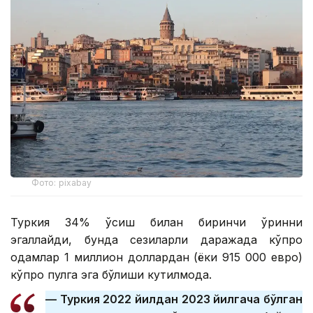
Фото: pixabay
Туркия 34% ўсиш билан биринчи ўринни
эгаллайди, бунда сезиларли даражада кўпроқ
одамлар 1 миллион доллардан (ёки 915 000 евро)
кўпроқ пулга эга бўлиши кутилмоқда.
— Туркия 2022 йилдан 2023 йилгача бўлган