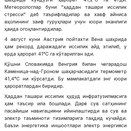
Метеорологлар буни "ҳаддан ташқари иссиқлик
стресси" деб таърифладилар ва хавф айниқса
аҳолининг заиф гуруҳлари учун юқори эканлиги
ҳақида огоҳлантирдилар.
4 август куни Австрия пойтахти Вена шаҳрида
ҳам рекорд даражадаги иссиқлик қайд этилиб, у
ерда ҳарорат 41°С га кўтарилган эди.
Қўшни Словакияда Венгрия билан чегарадош
Каменица-над-Гроном шаҳарчасидаги термометр
41,4°С ни кўрсатди. Бу мамлакатдаги энг юқори
ҳароратлардан биридир.
Ҳаддан ташқари иссиқлик ҳудуд инфратузилмасига
ҳам таъсир қила бошлади. Дарё сув сатҳининг
пасайиши навигацияни қийинлаштирди ва сув ва
электр таъминоти тизимларига таҳдид кучайди.
Баъзи энергетика иншоотлари электр энергияси