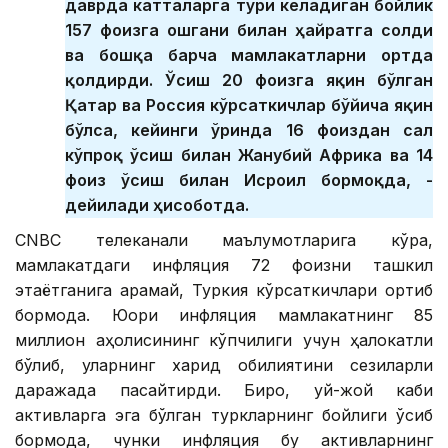
даврда катталарга тўғри келадиган бойлик
157 фоизга ошгани билан ҳайратга солди
ва бошқа барча мамлакатларни ортда
қолдирди. Ўсиш 20 фоизга яқин бўлган
Қатар ва Россия кўрсаткичлар бўйича яқин
бўлса, кейинги ўринда 16 фоиздан сал
кўпроқ ўсиш билан Жанубий Африка ва 14
фоиз ўсиш билан Исроил бормоқда, -
дейилади ҳисоботда.
CNBC телеканали маълумотларига кўра,
мамлакатдаги инфляция 72 фоизни ташкил
этаётганига қарамай, Туркия кўрсаткичлари ортиб
бормоқда. Юқори инфляция мамлакатнинг 85
миллион аҳолисининг кўпчилиги учун ҳалокатли
бўлиб, уларнинг харид қобилиятини сезиларли
даражада пасайтирди. Бироқ, уй-жой каби
активларга эга бўлган туркларнинг бойлиги ўсиб
бормоқда, чунки инфляция бу активларнинг