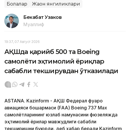
Болалар
Жаҳон янгиликлари
Бекабат Узаков
Муаллиф
19:37, 07 Август 2026
АҚШда қарийб 500 та Boeing
самолёти эҳтимолий ёриқлар
сабабли текширувдан ўтказилади
ASTANA. Kazinform - АҚШ Федерал фуқаро
авиацияси бошқармаси (FAA) Boeing 737 Max
самолётларининг юзлаб намунасини фюзеляжда
эҳтимолий ёриқлар мавжудлиги сабабли
текширишни буюрди, деб хабар беради Kazinform