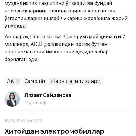
муҳандислик таҳлилини ўтказди ва бундай
носозликларнинг олдини олишга қаратилган
ўзгартишларни ишлаб чиқариш жараёнига жорий
этмоқда.
Аввалроқ Пентагон ва Boeing умумий қиймати 7
миллиард АҚШ долларидан ортиқ бўлган
шартномаларни имзолагани ҳақида хабар
берилган эди.
АҚШ
Самолёт
Жаҳон янгиликлари
Ляззат Сейданова
Муаллиф
18:38, 07 Август 2026
Хитойдан электромобиллар