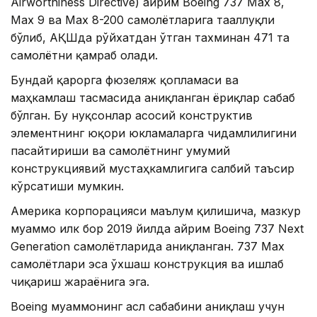
Airworthiness Directive) айрим Boeing 737 Max 8,
Max 9 ва Max 8-200 самолётларига тааллуқли
бўлиб, АҚШда рўйхатдан ўтган тахминан 471 та
самолётни қамраб олади.
Бундай қарорга фюзеляж қопламаси ва
маҳкамлаш тасмасида аниқланган ёриқлар сабаб
бўлган. Бу нуқсонлар асосий конструктив
элементнинг юқори юкламаларга чидамлилигини
пасайтириши ва самолётнинг умумий
конструкциявий мустаҳкамлигига салбий таъсир
кўрсатиши мумкин.
Америка корпорацияси маълум қилишича, мазкур
муаммо илк бор 2019 йилда айрим Boeing 737 Next
Generation самолётларида аниқланган. 737 Max
самолётлари эса ўхшаш конструкция ва ишлаб
чиқариш жараёнига эга.
Boeing муаммонинг асл сабабини аниқлаш учун