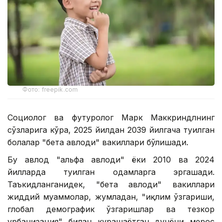
Фото: freepik.com
Социолог ва футуролог Марк Маккриндлнинг
сўзларига кўра, 2025 йилдан 2039 йилгача туғилган
болалар "бета авлоди" вакиллари бўлишади.
Бу авлод "альфа авлоди" ёки 2010 ва 2024
йилларда туғилган одамларга эргашади.
Таъкидланганидек, "бета авлоди" вакиллари
жиддий муаммолар, жумладан, "иқлим ўзгариши,
глобал демографик ўзгаришлар ва тезкор
урбанизация" билан курашаётган дунёни мерос