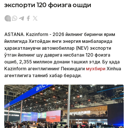
экспорти 120 фоизга ошди
ASTANA. Kazinform - 2026 йилнинг биринчи ярим
йиллигида Хитойдан янги энергия манбаларида
ҳаракатланувчи автомобиллар (NEV) экспорти
ўтган йилнинг шу даврига нисбатан 120 фоизга
ошиб, 2,355 миллион донани ташкил этди. Бу ҳақда
Kazinform агентлигининг Пекиндаги
мухбири
Xinhua
агентлигига таяниб хабар беради.