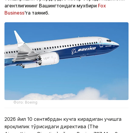
агентлигининг Вашингтондаги мухбири
Fox
Business
'га таяниб.
Фото: Boeing
2026 йил 10 сентябрдан кучга кирадиган учишга
яроқлилик тўғрисидаги директива (The