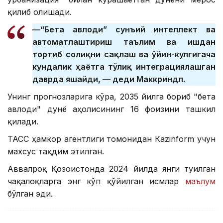
қилиб олишади.
—“Бета авлоди” сунъий интеллект ва
автоматлаштириш таълим ва ишдан
тортиб соғлиқни сақлаш ва ўйин-кулгигача
кундалик ҳаётга тўлиқ интеграциялашган
даврда яшайди, — деди Маккриндл.
Унинг прогнозларига кўра, 2035 йилга бориб "бета
авлоди" дунё аҳолисининг 16 фоизини ташкил
қилади.
ТАСС ҳамкор агентлиги томонидан Кazinform учун
махсус тақдим этилган.
Аввалроқ Қозоғистонда 2024 йилда янги туғилган
чақалоқларга энг кўп қўйилган исмлар
маълум
бўлган эди.