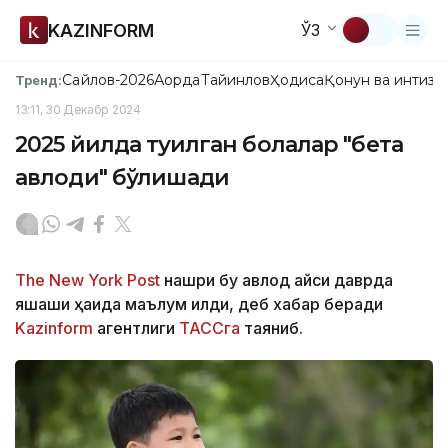
KAZINFORM
ЎЗ
Сайлов-2026
Ақорда
Тайинлов
Ҳодиса
Қонун ва интизо
Тренд:
13:11, 30 Декабр 2024
2025 йилда туғилган болалар "бета
авлоди" бўлишади
The New York Post
нашри бу авлод қайси даврда
яшаши ҳақида маълум қилди, деб хабар беради
Kazinform
агентлиги
ТАССга
таяниб.