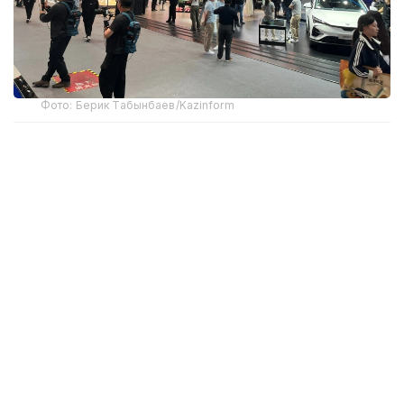
Фото: Берик Табынбаев/Kazinform
Хабарнинг ҳаққонийлигига Хитой
Автомобилсозлик саноати ассоциацияси
маълумотлари далолат беради. 2025 йил
якунларига кўра, Хитойдан NEV экспорти 103,7
фоизга ўсиб, 2,615 миллион автомобилга етди ва
мамлакат ташқи етказиб беришлари умумий
ўсишининг асосий ҳаракатлантирувчи кучи бўлди.
Хитой автомобиль ишлаб чиқарувчилари экспорт
ҳажмини янада ошириш ва ўз иштирок
географиясини кенгайтиришни режалаштирмоқда.
GAC Group концерни 2026 йилнинг биринчи ярим