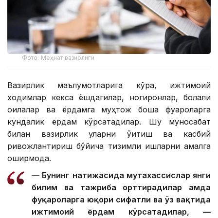
Фото: Меҳнат вазирлиги
Вазирлик маълумотларига кўра, ижтимоий
ходимлар кекса ёшдагилар, ногиронлар, болали
оилалар ва ёрдамга муҳтож бошқа фуқароларга
кундалик ёрдам кўрсатадилар. Шу муносабат
билан вазирлик уларни ўқитиш ва касбий
ривожлантириш бўйича тизимли ишларни амалга
оширмоқда.
— Бунинг натижасида мутахассислар янги
билим ва тажриба орттирадилар ҳамда
фуқароларга юқори сифатли ва ўз вақтида
ижтимоий ёрдам кўрсатадилар, —