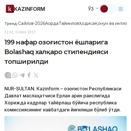
KAZINFORM
ЎЗ
Сайлов-2026
Ақорда
Тайинлов
Ҳодиса
Қонун ва интизо
Тренд:
22:32, 12 Июл 2022
199 нафар Қозоғистон ёшларига
Bolashaq халқаро стипендияси
топширилди
NUR-SULTAN. Кazinform – Қозоғистон Республикаси
Давлат маслаҳатчиси Ерлан Қарин раислигида
Хорижда кадрлар тайёрлаш бўйича республика
комиссиясининг навбатдаги йиғилиши бўлиб ўтди.