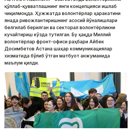
қўллаб-қувватлашнинг янги концепцияси ишлаб
чиқилмоқда. Ҳужжатда волонтёрлар ҳаракатини
янада ривожлантиришнинг асосий йўналишлари
белгилаб берилган ва секторал волонтёрликни
кучайтириш кўзда тутилган. Бу ҳақда Миллий
волонтёрлар фронт-офиси раҳбари Айбек
Досимбетов Астана шаҳар коммуникациялар
хизматида бўлиб ўтган матбуот анжуманида
маълум қилди.