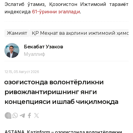
Эслатиб ўтамиз, Қозоғистон Ижтимоий тараққиёт
индексида
61-ўринни эгаллади
.
Жамият
ҚР Меҳнат ва аҳолини ижтимоий ҳимоя
Бекабат Узаков
Муаллиф
12:15, 05 Август 2026
Қозоғистонда волонтёрликни
ривожлантиришнинг янги
концепцияси ишлаб чиқилмоқда
ASTANА. Кazinform – Қозоғистонда волонтёрликни