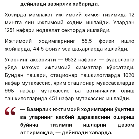
дейилади вазирлик хабарида.
Ҳозирда мамлакат ижтимоий ҳимоя тизимида 12
мингга яқин ижтимоий ходим ишлайди. Улардан
1251 нафари нодавлат секторда ишлайди.
Ижтимоий ходимларнинг 55,5 фоизи қишлоқ
жойларда, 44,5 фоизи эса шаҳарларда ишлайди.
Уларнинг аксарияти — 9532 нафари — фуқароларга
уйда махсус ижтимоий хизматлар кўрсатади.
Бундан ташқари, стационар ташкилотларда 1020
нафар мутахассис, ярим стационар муассасаларда
998 нафар мутахассис ва вақтинчалик қолиш
ташкилотларида 451 нафар мутахассис ишлайди.
— Вазирлик ижтимоий ходимларни ўқитиш
ва уларнинг касбий даражасини ошириш
бўйича тизимли ишларни давом
эттирмоқда, — дейилади хабарда.