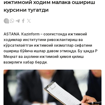
ижтимоий ходим малака ошириш
курсини тугатди
ASTANА. Кazinform – Қозоғистонда ижтимоий
ходимлар институтини ривожлантириш ва
кўрсатилаётган ижтимоий хизматлар сифатини
ошириш бўйича ишлар давом этмоқда. Бу ҳақда ҚР
Меҳнат ва аҳолини ижтимоий ҳимоя қилиш
вазирлиги хабар берди.