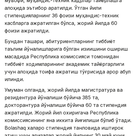
мувофиқ, муҳандис-техник кадрлар тайёрлашга
алоҳида эътибор қаратилди. Ўтган йили
стипендияларнинг 36 фоизи муҳандис-техник
касбларга ажратилган бўлса, жорий йилда 60
фоизи ажратилди.
Бундан ташқари, абитуриентларнинг тиббиёт
таълим йўналишларига бўлган қизиқишини ошириш
мақсадида Республика комиссияси томонидан
тиббиёт ходимларининг академик тайёргарлиги
учун алоҳида тоифа ажратиш тўғрисида қарор қабул
қилинди.
Умуман олганда, жорий йилда магистратура ва
резидентура йўналиши бўйича 385 та,
докторантура йўналиши бўйича 60 та стипендия
ажратилди. Жорий йил охиригача Республика
комиссиясининг яна иккита йиғилиши бўлиб ўтади.
Bolashaq халқаро стипендия танловида иштирок
этиш учун аризалар жорий йилнинг 30 май куни