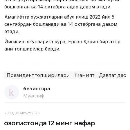
бошланган ва 14 октабрга қадар давом этади.
Амалиётга ҳужжатларни қабул қилиш 2022 йил 5
сентябрдан бошланади ва 14 октабргача давом
этади.
Йиғилиш якунларига кўра, Ерлан Қарин бир қатор
аниқ топшириқлар берди.
Президент топшириқлари
Жамият
Давлат даст
без автора
Муаллиф
20:10, 06 Август 2026
Қозоғистонда 12 минг нафар