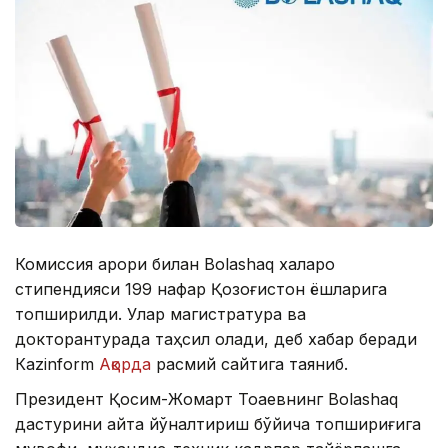
Комиссия қарори билан Bolashaq халқаро
стипендияси 199 нафар Қозоғистон ёшларига
топширилди. Улар магистратура ва
докторантурада таҳсил олади, деб хабар беради
Кazinform
Ақорда
расмий сайтига таяниб.
Президент Қосим-Жомарт Тоқаевнинг Bolashaq
дастурини қайта йўналтириш бўйича топшириғига