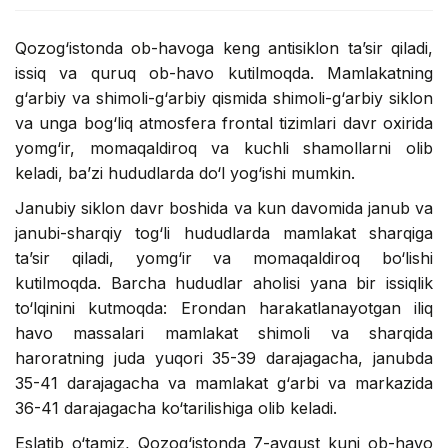
Qozog‘istonda ob-havoga keng antisiklon ta’sir qiladi,
issiq va quruq ob-havo kutilmoqda. Mamlakatning
g‘arbiy va shimoli-g‘arbiy qismida shimoli-g‘arbiy siklon
va unga bog‘liq atmosfera frontal tizimlari davr oxirida
yomg‘ir, momaqaldiroq va kuchli shamollarni olib
keladi, ba’zi hududlarda do‘l yog‘ishi mumkin.
Janubiy siklon davr boshida va kun davomida janub va
janubi-sharqiy tog‘li hududlarda mamlakat sharqiga
ta’sir qiladi, yomg‘ir va momaqaldiroq bo‘lishi
kutilmoqda. Barcha hududlar aholisi yana bir issiqlik
to‘lqinini kutmoqda: Erondan harakatlanayotgan iliq
havo massalari mamlakat shimoli va sharqida
haroratning juda yuqori 35-39 darajagacha, janubda
35-41 darajagacha va mamlakat g‘arbi va markazida
36-41 darajagacha ko‘tarilishiga olib keladi.
Eslatib o‘tamiz, Qozog‘istonda 7-avgust kuni ob-havo