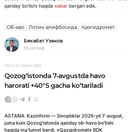
qanday bo‘lishi haqida
xabar
bergan edik.
Об-ҳаво
Лотин алифбосида
Қазгидромет
Бекабат Узаков
Муаллиф
08:37, 07 Август 2026
Qozog‘istonda 7-avgustda havo
harorati +40°S gacha ko‘tariladi
ASTANA. Kazinform — Sinoptiklar 2026-yil 7-avgust,
juma kuni Qozog‘istonda qanday ob-havo bo‘lishi
haqida ma'lumot berdi. «Qazgidromet» RDK