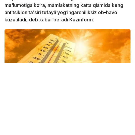
ma'lumotiga ko‘ra, mamlakatning katta qismida keng
antitsiklon ta'siri tufayli yog‘ingarchiliksiz ob-havo
kuzatiladi, deb xabar beradi Kazinform.
Фото: Казгидромет
Shu bilan birga, sinoptiklar tarqatgan ma’lumotga
ko‘ra, mamlakat sharqida, shuningdek janub va janubi-