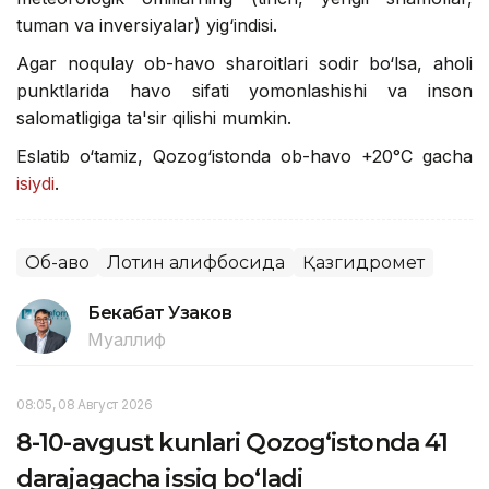
tuman va inversiyalar) yig‘indisi.
Agar noqulay ob-havo sharoitlari sodir bo‘lsa, aholi
punktlarida havo sifati yomonlashishi va inson
salomatligiga ta'sir qilishi mumkin.
Eslatib o‘tamiz, Qozog‘istonda ob-havo +20°C gacha
isiydi
.
Об-ҳаво
Лотин алифбосида
Қазгидромет
Бекабат Узаков
Муаллиф
08:05, 08 Август 2026
8-10-avgust kunlari Qozog‘istonda 41
darajagacha issiq bo‘ladi