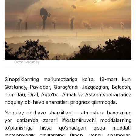
Фото: Pixabay
Sinoptiklarning ma'lumotlariga ko‘ra, 18-mart kuni
Qostanay, Pavlodar, Qarag‘andi, Jezqazg‘an, Balqash,
Temirtau, Oral, Aqto‘be, Almati va Astana shaharlarida
noqulay ob-havo sharoitlari prognoz qilinmoqda.
Noqulay ob-havo sharoitlari — atmosfera havosining
yer qatlamida zararli ifloslantiruvchi moddalarning
to‘planishiga hissa qo‘shadigan qisqa muddatli
meteorologik omillarning (tinch, yengil shamollar,