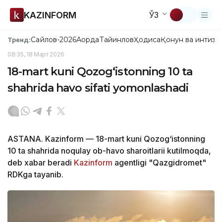
KAZINFORM
ЎЗ
Сайлов-2026
Ақорда
Тайинлов
Ҳодиса
Қонун ва интизо
Тренд:
08:35, 18 Март 2026
18-mart kuni Qozog‘istonning 10 ta
shahrida havo sifati yomonlashadi
ASTANA. Kazinform — 18-mart kuni Qozog‘istonning
10 ta shahrida noqulay ob-havo sharoitlarii kutilmoqda,
deb xabar beradi
Kazinform
agentligi "Qazgidromet"
RDKga tayanib.