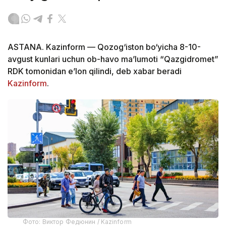
ASTANA. Kazinform — Qozog‘iston bo‘yicha 8-10-
avgust kunlari uchun ob-havo ma’lumoti “Qazgidromet”
RDK tomonidan e’lon qilindi, deb xabar beradi
Kazinform
.
Фото: Виктор Федюнин / Kazinform