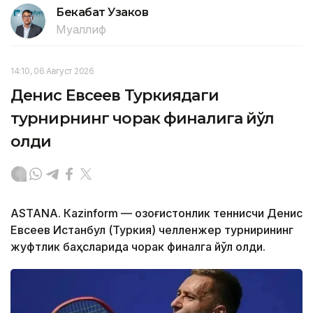
Бекабат Узаков
Муаллиф
14:10, 06 Август 2026
Денис Евсеев Туркиядаги
турнирнинг чорак финалига йўл
олди
ASTANА. Кazinform — Қозоғистонлик теннисчи Денис
Евсеев Истанбул (Туркия) челленжер турнирининг
жуфтлик баҳсларида чорак финалга йўл олди.