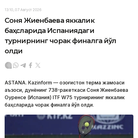
13:10, 07 Август 2026
Соня Жиенбаева яккалик
баҳсларида Испаниядаги
турнирнинг чорак финалга йўл
олди
ASTANА. Кazinform — Қозоғистон терма жамоаси
аъзоси, дунёнинг 738-ракеткаси Соня Жиенбаева
Оуренсе (Испания) ITF W75 турнирининг яккалик
баҳсларида чорак финалга йўл олди.