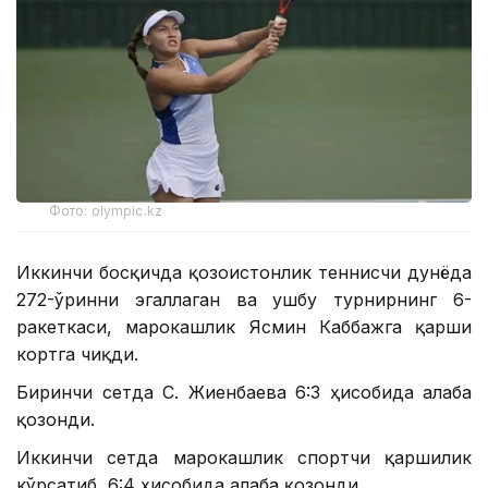
Фото: olympic.kz
Иккинчи босқичда қозоғистонлик теннисчи дунёда
272-ўринни эгаллаган ва ушбу турнирнинг 6-
ракеткаси, марокашлик Ясмин Каббажга қарши
кортга чиқди.
Биринчи сетда С. Жиенбаева 6:3 ҳисобида ғалаба
қозонди.
Иккинчи сетда марокашлик спортчи қаршилик
кўрсатиб, 6:4 ҳисобида ғалаба қозонди.