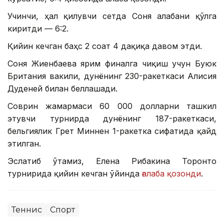
Учинчи, ҳал қилувчи сетда Соня ғалабани қўлга
киритди — 6:2.
Қийин кечган баҳс 2 соат 4 дақиқа давом этди.
Соня Жиенбаева ярим финалга чиқиш учун Буюк
Британия вакили, дунёнинг 230-ракеткаси Алисия
Дуденей билан беллашади.
Соврин жамғармаси 60 000 долларни ташкил
этувчи турнирда дунёнинг 187-ракеткаси,
бельгиялик Грет Миннен 1-ракетка сифатида қайд
этилган.
Эслатиб ўтамиз, Елена Рибакина Торонто
турнирида қийин кечган ўйинда
ғалаба қозонди
.
Теннис
Спорт