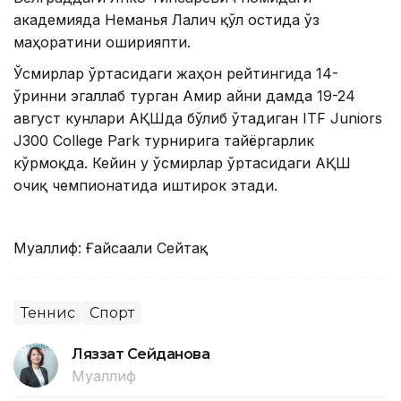
академияда Неманья Лалич қўл остида ўз
маҳоратини оширияпти.
Ўсмирлар ўртасидаги жаҳон рейтингида 14-
ўринни эгаллаб турган Амир айни дамда 19-24
август кунлари АҚШда бўлиб ўтадиган ITF Juniors
J300 College Park турнирига тайёргарлик
кўрмоқда. Кейин у ўсмирлар ўртасидаги АҚШ
очиқ чемпионатида иштирок этади.
Муаллиф: Ғайсағали Сейтақ
Теннис
Спорт
Ляззат Сейданова
Муаллиф