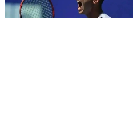
Фото: ktf.kz
Денис Евсеев хитойлик Фацзин Сунь билан
биргаликда ўзининг биринчи учрашувини яна бир
қозоғистонлик Григорий Ломакин — америкалик
Колин Синклерга қарши ўтказди.
1 соатдан сал кўпроқ давом этган ўйин
Қозоғистон-Хитой жуфтлигининг 6:2, 6:4 ҳисобида
ғалабаси билан якунланди.