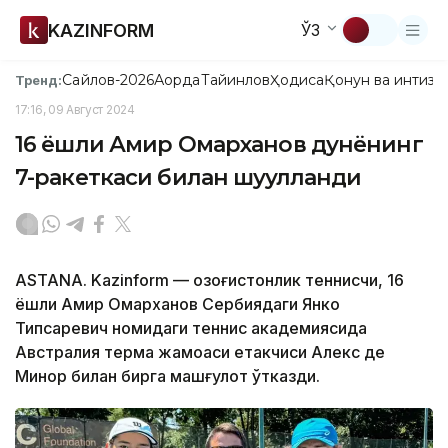
KAZINFORM
ЎЗ
Сайлов-2026
Ақорда
Тайинлов
Ҳодиса
Қонун ва интизо
Тренд:
17:16, 09 Август 2024
16 ёшли Амир Омарханов дунёнинг
7-ракеткаси билан шуғулланди
ASTANA. Kazinform — Қозоғистонлик теннисчи, 16
ёшли Амир Омарханов Сербиядаги Янко
Типсаревич номидаги теннис академиясида
Австралия терма жамоаси етакчиси Алекс де
Минор билан бирга машғулот ўтказди.