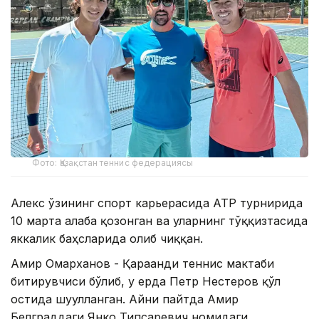
Фото: Қазақстан теннис федерациясы
Алекс ўзининг спорт карьерасида ATP турнирида
10 марта ғалаба қозонган ва уларнинг тўққизтасида
яккалик баҳсларида ғолиб чиққан.
Амир Омарханов - Қарағанди теннис мактаби
битирувчиси бўлиб, у ерда Петр Нестеров қўл
остида шуғулланган. Айни пайтда Амир
Белграддаги Янко Типсаревич номидаги