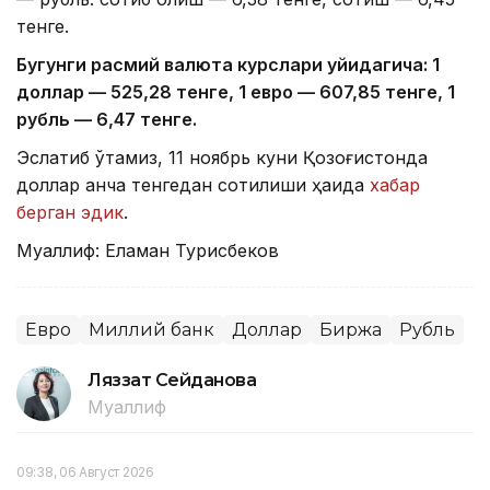
тенге.
Бугунги расмий валюта курслари қуйидагича: 1
доллар — 52
5,2
8 тенге, 1 евро — 60
7,85
тенге, 1
рубль — 6
,
4
7
тенге.
Эслатиб ўтамиз, 11 ноябрь куни Қозоғистонда
доллар қанча тенгедан сотилиши ҳақида
хабар
берган эдик
.
Муаллиф: Еламан Турисбеков
Евро
Миллий банк
Доллар
Биржа
Рубль
Ляззат Сейданова
Муаллиф
09:38, 06 Август 2026