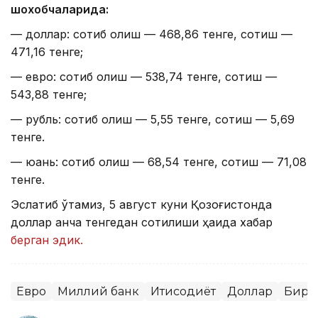
шохобчаларида:
— доллар: сотиб олиш — 468,86 тенге, сотиш —
471,16 тенге;
— евро: сотиб олиш — 538,74 тенге, сотиш —
543,88 тенге;
— рубль: сотиб олиш — 5,55 тенге, сотиш — 5,69
тенге.
— юань: сотиб олиш — 68,54 тенге, сотиш — 71,08
тенге.
Эслатиб ўтамиз, 5 август куни Қозоғистонда
доллар қанча тенгедан сотилиши ҳақида хабар
берган эдик.
Евро
Миллий банк
Иқтисодиёт
Доллар
Бирж