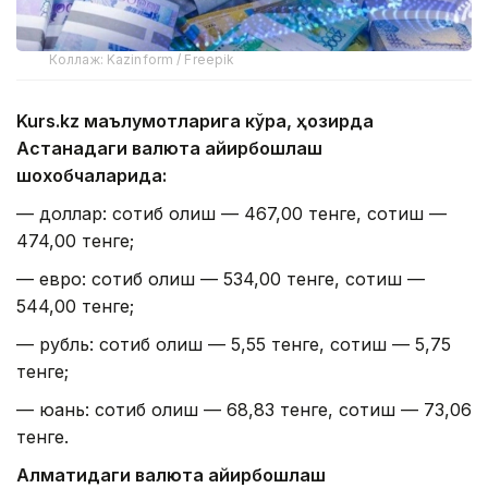
Коллаж: Kazinform / Freepik
Kurs.kz маълумотларига кўра, ҳозирда
Астанадаги валюта айирбошлаш
шохобчаларида:
— доллар: сотиб олиш — 467,00 тенге, сотиш —
474,00 тенге;
— евро: сотиб олиш — 534,00 тенге, сотиш —
544,00 тенге;
— рубль: сотиб олиш — 5,55 тенге, сотиш — 5,75
тенге;
— юань: сотиб олиш — 68,83 тенге, сотиш — 73,06
тенге.
Алматидаги валюта айирбошлаш