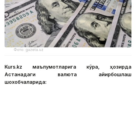
Фото: gazeta.uz
Kurs.kz маълумотларига кўра, ҳозирда
Астанадаги валюта айирбошлаш
шохобчаларида:
— доллар: сотиб олиш — 467,12 тенге, сотиш —
474,01 тенге;
— евро: сотиб олиш — 535,92 тенге, сотиш —
545,89 тенге;
— рубль: сотиб олиш — 5,49 тенге, сотиш — 5,69