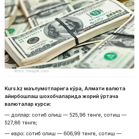
Фото: freepik.com
Kurs.kz маълумотларига кўра, Алмати валюта
айирбошлаш шохобчаларида жорий ўртача
валюталар курси:
— доллар: сотиб олиш — 525,96 тенге, сотиш —
527,86 тенге;
— евро: сотиб олиш — 606,99 тенге, сотиш —