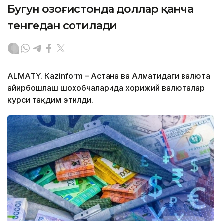
Бугун Қозоғистонда доллар қанча
тенгедан сотилади
ALMATY. Кazinform – Астана ва Алматидаги валюта
айирбошлаш шохобчаларида хорижий валюталар
курси тақдим этилди.