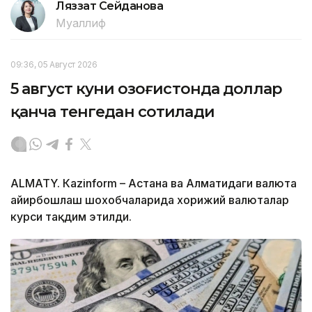
Ляззат Сейданова
Муаллиф
09:36, 05 Август 2026
5 август куни Қозоғистонда доллар
қанча тенгедан сотилади
ALMATY. Кazinform – Астана ва Алматидаги валюта
айирбошлаш шохобчаларида хорижий валюталар
курси тақдим этилди.