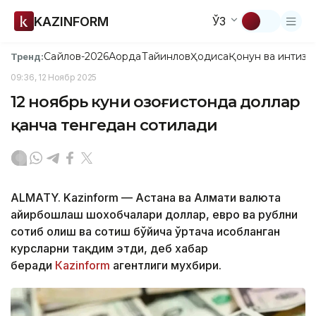
KAZINFORM
ЎЗ
Сайлов-2026
Ақорда
Тайинлов
Ҳодиса
Қонун ва интизо
Тренд:
09:36, 12 Ноябр 2025
12 ноябрь куни Қозоғистонда доллар
қанча тенгедан сотилади
ALMATY. Kazinform — Астана ва Алмати валюта
айирбошлаш шохобчалари доллар, евро ва рублни
сотиб олиш ва сотиш бўйича ўртача ҳисобланган
курсларни тақдим этди, деб хабар
беради
Кazinform
агентлиги мухбири.