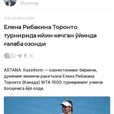
Муаллиф
12:10, 06 Август 2026
Елена Рибакина Торонто
турнирида қийин кечган ўйинда
ғалаба қозонди
ASTANА. Кazinform — Қозоғистоннинг биринчи,
дунёнинг иккинчи ракеткаси Елена Рибакина
Торонто (Канада) WТА 1000 турнирининг учинчи
босқичига йўл олди.