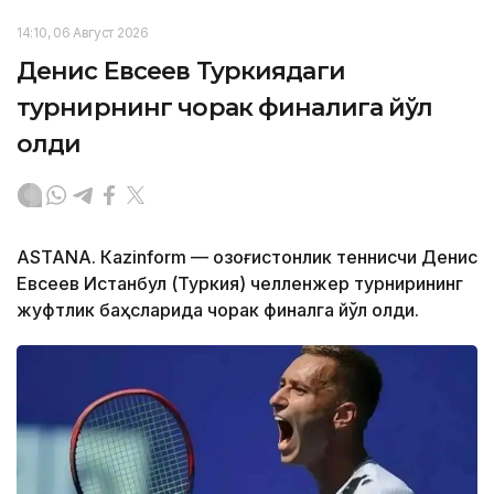
14:10, 06 Август 2026
Денис Евсеев Туркиядаги
турнирнинг чорак финалига йўл
олди
ASTANА. Кazinform — Қозоғистонлик теннисчи Денис
Евсеев Истанбул (Туркия) челленжер турнирининг
жуфтлик баҳсларида чорак финалга йўл олди.