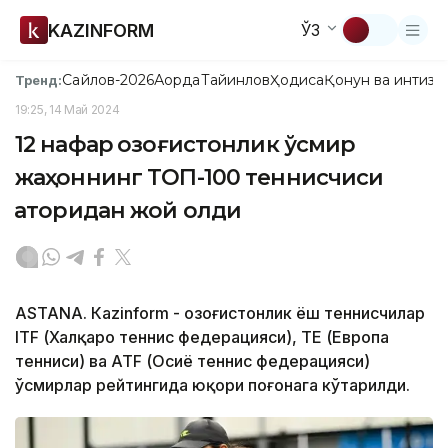
KAZINFORM
ЎЗ
Сайлов-2026
Ақорда
Тайинлов
Ҳодиса
Қонун ва интизо
Тренд:
19:25, 14 Май 2024
12 нафар қозоғистонлик ўсмир
жаҳоннинг ТОП-100 теннисчиси
қаторидан жой олди
ASTANА. Кazinform - Қозоғистонлик ёш теннисчилар
ITF (Халқаро теннис федерацияси), ТЕ (Европа
тенниси) ва ATF (Осиё теннис федерацияси)
ўсмирлар рейтингида юқори поғонага кўтарилди.