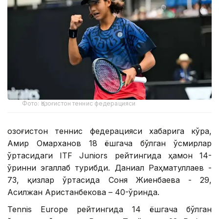
Фото: Қозоғистон теннис федерацияси
Қозоғистон теннис федерацияси хабарига кўра,
Амир Омарханов 18 ёшгача бўлган ўсмирлар
ўртасидаги ITF Juniors рейтингида ҳамон 14-
ўринни эгаллаб турибди. Даниал Раҳматуллаев -
73, қизлар ўртасида Соня Жиенбаева - 29,
Асилжан Аристанбекова – 40-ўринда.
Tennis Europe рейтингида 14 ёшгача бўлган