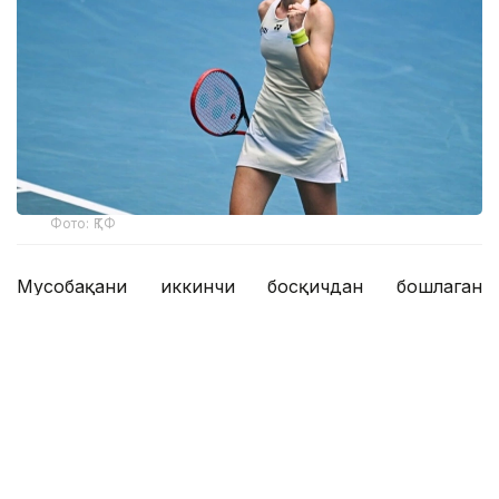
Фото: ҚТФ
Мусобақани иккинчи босқичдан бошлаган
қозоғистонлик теннисчи дунё рейтингида 61-
ўринни эгаллаган австралиялик Дарья Касаткинага
қарши ўз маҳоратини намойиш этди.
Рақиблар бунгача беш марта тўқнаш келишган,
уларнинг учтасида Рибакина ғалаба қозонган.
Уимблдондан кейин танаффус қилган