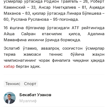
ўсмирлар ўртасида Родион Трайгель – 28, Роберт
Каминский – 33, Ансар Ниетқалиев – 81, Аҳмади
Маханов – 83, қизлар ўртасида Линара Бўлешева –
60, Руслана Русланова – 95-поғонада.
16 ёшгача бўлганлар ўртасидаги ATF рейтингида
Айша Сайран етакчилик қилса, Аделина
Маманфина иккинчи ўринда бормоқда.
Эслатиб ўтамиз, аввалроқ Қозоғистон ўсмирлар
терма жамоаси теннис бўйича жаҳон
чемпионатининг чорак финалига чиққани ҳақида
хабар
берган эдик.
Теннис
Спорт
Бекабат Узаков
Муаллиф