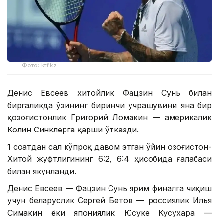
Фото: ktf.kz
Денис Евсеев хитойлик Фацзин Сунь билан
биргаликда ўзининг биринчи учрашувини яна бир
қозоғистонлик Григорий Ломакин — америкалик
Колин Синклерга қарши ўтказди.
1 соатдан сал кўпроқ давом этган ўйин Қозоғистон-
Хитой жуфтлигининг 6:2, 6:4 ҳисобида ғалабаси
билан якунланди.
Денис Евсеев — Фацзин Сунь ярим финалга чиқиш
учун беларуслик Сергей Бетов — россиялик Илья
Симакин ёки япониялик Юсуке Кусухара —