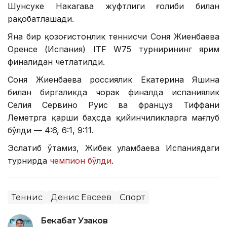
Шунсуке Накагава жуфтлиги ғолиби билан
рақобатлашади.
Яна бир қозоғистонлик теннисчи Соня Жиенбаева
Оренсе (Испания) ITF W75 турнирининг ярим
финалидан четлатилди.
Соня Жиенбаева россиялик Екатерина Яшина
билан биргаликда чорак финалда испаниялик
Селия Сервино Руис ва француз Тиффани
Леметрга қарши баҳсда қийинчиликларга мағлуб
бўлди — 4:6, 6:1, 9:11.
Эслатиб ўтамиз, Жибек Қуламбаева Испаниядаги
турнирда
чемпион бўлди
.
Теннис
Денис Евсеев
Спорт
Бекабат Узаков