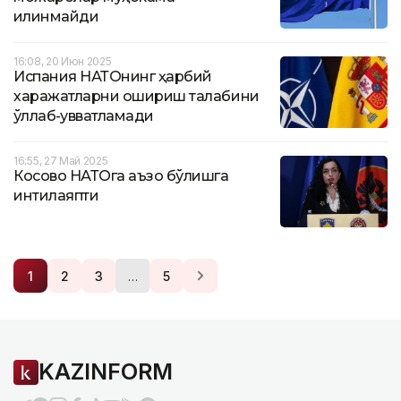
қилинмайди
16:08, 20 Июн 2025
Испания НАТОнинг ҳарбий
харажатларни ошириш талабини
қўллаб-қувватламади
16:55, 27 Май 2025
Косово НАТОга аъзо бўлишга
интилаяпти
…
1
2
3
5
KAZINFORM