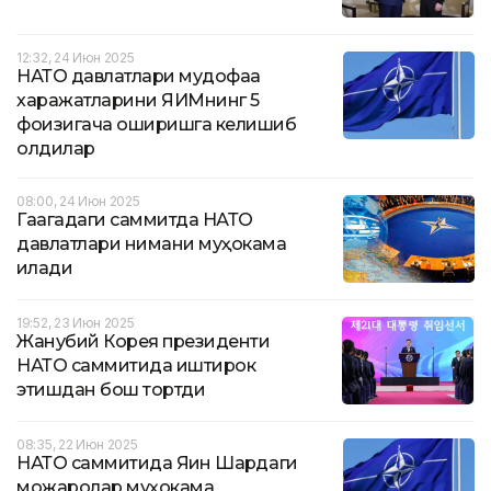
12:32, 24 Июн 2025
НАТО давлатлари мудофаа
харажатларини ЯИМнинг 5
фоизигача оширишга келишиб
олдилар
08:00, 24 Июн 2025
Гаагадаги саммитда НАТО
давлатлари нимани муҳокама
қилади
19:52, 23 Июн 2025
Жанубий Корея президенти
НАТО саммитида иштирок
этишдан бош тортди
08:35, 22 Июн 2025
НАТО саммитида Яқин Шарқдаги
можаролар муҳокама