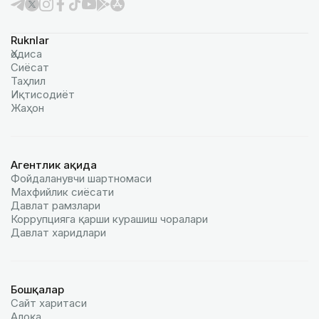
Ruknlar
Ҳодиса
Сиёсат
Таҳлил
Иқтисодиёт
Жаҳон
Агентлик ҳақида
Фойдаланувчи шартномаси
Махфийлик сиёсати
Давлат рамзлари
Коррупцияга қарши курашиш чоралари
Давлат харидлари
Бошқалар
Сайт харитаси
Алоқа