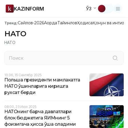
KAZINFORM
ЎЗ
Сайлов-2026
Ақорда
Тайинлов
Ҳодиса
Қонун ва интизо
Тренд:
НАТО
НАТО
10:36, 15 Сентябр 2025
Польша президенти мамлакатга
НАТО қўшинларига киришга
рухсат берди
08:00, 23 Июл 2025
НАТОнинг барча давлатлари
блок бюджетига ЯИМнинг 5
фоизигача ҳисса қўша оладими