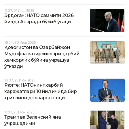
11:07, 01 Июл 2025
Эрдоған: НАТО саммити 2026
йилда Анқарада бўлиб ўтади
16:54, 30 Июн 2025
Қозоғистон ва Озарбайжон
Мудофаа вазирликлари ҳарбий
ҳамкорлик бўйича учрашув
ўтказди
14:37, 25 Июн 2025
Рютте: НАТОнинг ҳарбий
харажатлари 10 йил ичида бир
триллион долларга ошди
11:07, 25 Июн 2025
Трамп ва Зеленский яна
учрашадими