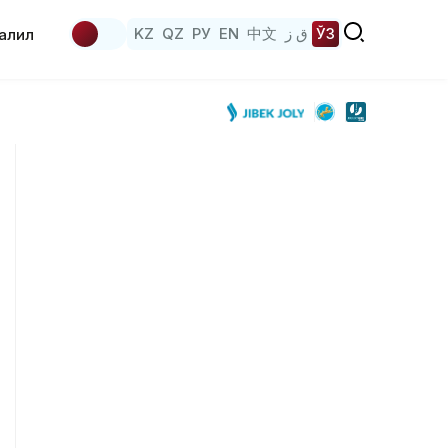
KZ
QZ
РУ
EN
中文
ق ز
ЎЗ
аҳлил