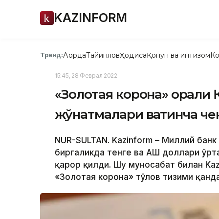
KAZINFORM
Ақорда
Тайинлов
Ҳодиса
Қонун ва интизом
Ко
Тренд:
15:45, 28 Феврал 2022
«Золотая корона» орқали
жўнатмалари вақтинча ч
NUR-SULTAN. Kazinform – Миллий банк
биргаликда тенге ва АҚШ доллари ўр
қарор қилди. Шу муносабат билан Kaz
«Золотая корона» тўлов тизими қанд