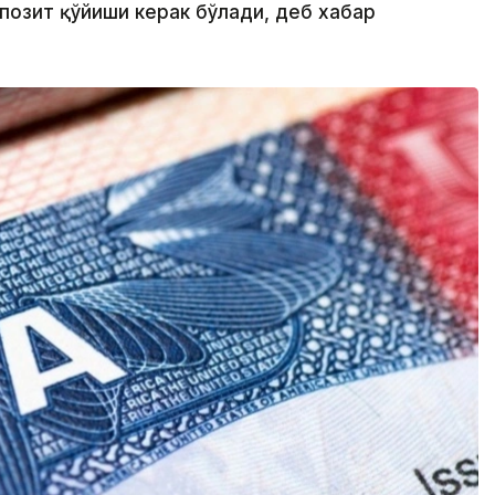
позит қўйиши керак бўлади, деб хабар