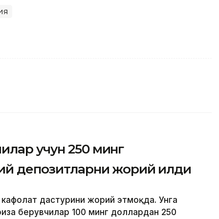
ия
илар учун 250 минг
ий депозитларни жорий қилди
й кафолат дастурини жорий этмоқда. Унга
риза берувчилар 100 минг доллардан 250