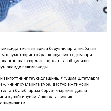
ликасидан келган ариза берувчиларга нисбатан
 маълумотларига кўра, консуллик ходимлари
ҳоланган шахслардан кафолат талаб қилиши
чун алоҳида белгиланади.
и Пиготтнинг таъкидлашича, «Қўшма Штатларга
ёз». Унинг сўзларига кўра, дастур ижтимоий
тилган бўлиб, ариза берувчиларнинг давлат
рини кучайтирувчи Ички хавфсизлик
 ошириляпти.