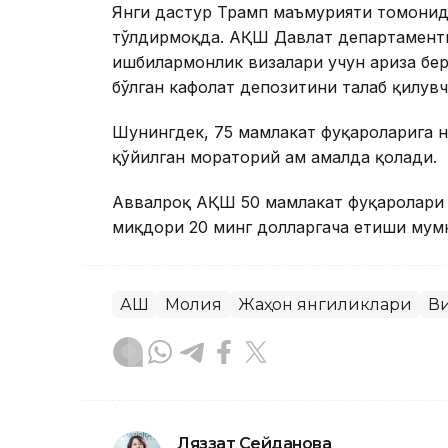
Янги дастур Трамп маъмурияти томонид
тўлдирмоқда. АҚШ Давлат департаменти
ишбилармонлик визалари учун ариза бер
бўлган кафолат депозитини талаб қилувч
Шунингдек, 75 мамлакат фуқароларига 
қўйилган мораторий ҳам амалда қолади.
Аввалроқ АҚШ 50 мамлакат фуқаролари 
миқдори 20 минг долларгача етиши мумки
АҚШ
Молия
Жаҳон янгиликлари
В
Ляззат Сейданова