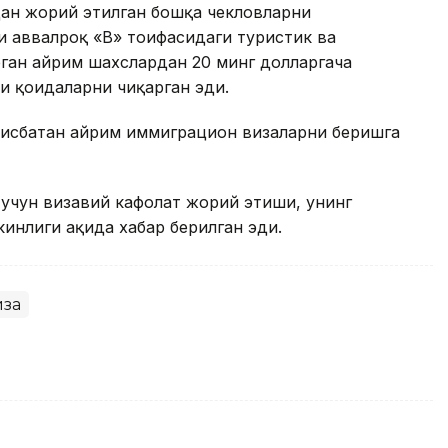
ан жорий этилган бошқа чекловларни
 аввалроқ «B» тоифасидаги туристик ва
ган айрим шахслардан 20 минг долларгача
и қоидаларни чиқарган эди.
нисбатан айрим иммиграцион визаларни беришга
учун визавий кафолат жорий этиши, унинг
нлиги ҳақида хабар берилган эди.
иза