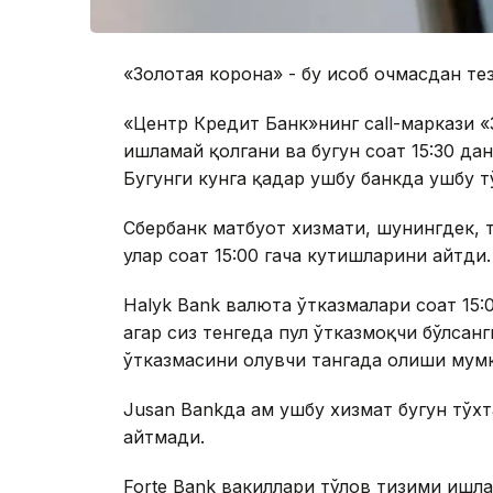
«Золотая корона» - бу ҳисоб очмасдан т
«Центр Кредит Банк»нинг call-маркази 
ишламай қолгани ва бугун соат 15:30 да
Бугунги кунга қадар ушбу банкда ушбу 
Сбербанк матбуот хизмати, шунингдек, 
улар соат 15:00 гача кутишларини айтди.
Halyk Bank валюта ўтказмалари соат 15:
агар сиз тенгеда пул ўтказмоқчи бўлсанги
ўтказмасини олувчи тангада олиши мум
Jusan Bankда ҳам ушбу хизмат бугун тўх
айтмади.
Forte Bank вакиллари тўлов тизими ишл