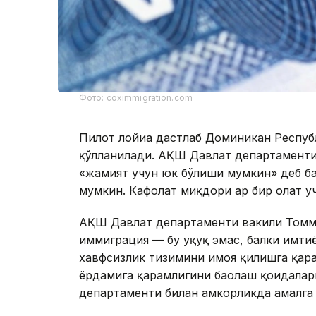
Фото: coximmigration.com
Пилот лойиҳа дастлаб Доминикан Респуб
қўлланилади. АҚШ Давлат департаменти
«жамият учун юк бўлиши мумкин» деб ба
мумкин. Кафолат миқдори ҳар бир ҳолат у
АҚШ Давлат департаменти вакили Томм
иммиграция — бу ҳуқуқ эмас, балки имти
хавфсизлик тизимини ҳимоя қилишга қара
ёрдамига қарамлигини баҳолаш қоидала
департаменти билан ҳамкорликда амалга