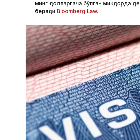
минг долларгача бўлган миқдорда де
беради
Bloomberg Law.