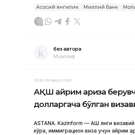
Асосий янгилик
Миллий банк
Мол
без автора
Муаллиф
20:36, 06 Август 2026
АҚШ айрим ариза берувч
долларгача бўлган визав
ASTANA. Kazinform — АҚШ янги визави
кўра, иммиграцион виза учун айрим а