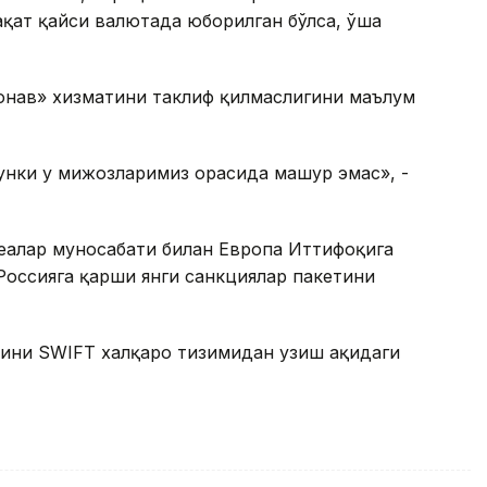
ақат қайси валютада юборилган бўлса, ўша
ронав» хизматини таклиф қилмаслигини маълум
унки у мижозларимиз орасида машҳур эмас», -
қеалар муносабати билан Европа Иттифоқига
Россияга қарши янги санкциялар пакетини
ини SWIFT халқаро тизимидан узиш ҳақидаги