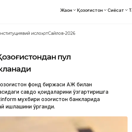
Жаҳон
Қозоғистон
Сиёсат
Т
нституциявий ислоҳот
Сайлов-2026
 Қозоғистондан пул
екланади
 Қозоғистон фонд биржаси АЖ билан
тасидаги савдо қоидаларини ўзгартиришга
inform мухбири Қозоғистон банкларида
ай ишлашини ўрганди.