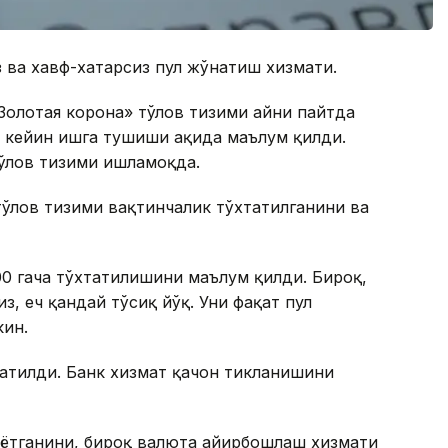
ез ва хавф-хатарсиз пул жўнатиш хизмати.
«Золотая корона» тўлов тизими айни пайтда
н кейин ишга тушиши ҳақида маълум қилди.
тўлов тизими ишламоқда.
тўлов тизими вақтинчалик тўхтатилганини ва
00 гача тўхтатилишини маълум қилди. Бироқ,
з, ҳеч қандай тўсиқ йўқ. Уни фақат пул
кин.
татилди. Банк хизмат қачон тикланишини
аётганини, бироқ валюта айирбошлаш хизмати