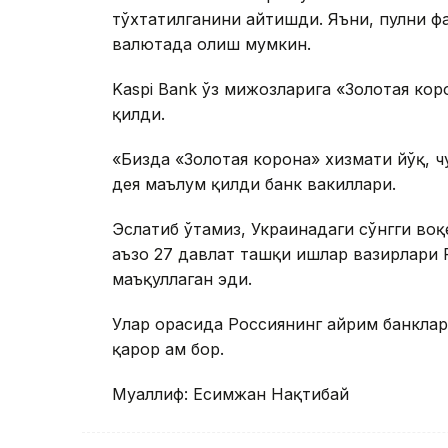
тўхтатилганини айтишди. Яъни, пулни ф
валютада олиш мумкин.
Kaspi Bank ўз мижозларига «Золотая ко
қилди.
«Бизда «Золотая корона» хизмати йўқ, ч
дея маълум қилди банк вакиллари.
Эслатиб ўтамиз, Украинадаги сўнгги во
аъзо 27 давлат ташқи ишлар вазирлари 
маъқуллаган эди.
Улар орасида Россиянинг айрим банклар
қарор ҳам бор.
Муаллиф: Есимжан Нақтибай