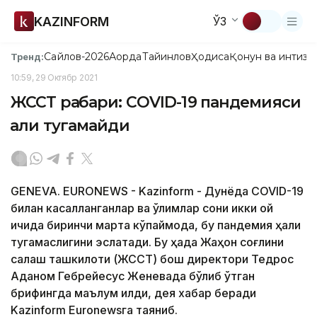
KAZINFORM
ЎЗ
Сайлов-2026
Ақорда
Тайинлов
Ҳодиса
Қонун ва интизо
Тренд:
10:59, 29 Октябр 2021
ЖССТ раҳбари: CОVID-19 пандемияси
ҳали тугамайди
GENEVA. EURONEWS - Kazinform - Дунёда COVID-19
билан касалланганлар ва ўлимлар сони икки ой
ичида биринчи марта кўпаймоқда, бу пандемия ҳали
тугамаслигини эслатади. Бу ҳақда Жаҳон соғлиқни
сақлаш ташкилоти (ЖССТ) бош директори Тедрос
Aданом Гебрейесус Женевада бўлиб ўтган
брифингда маълум қилди, дея хабар беради
Kazinform Euronewsга таяниб.