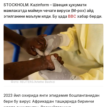
STOCKHOLM. Kazinform – Швеция ҳукумати
мамлакатда маймун чечаги вируси (M-pox) қайд
этилганини маълум қилди. Бу ҳақда
BBC
хабар берди.
Фото: REUTERS/Arlette Bashizi
2023 йил охирида янги эпидемия бошланганидан
бери бу вирус Африкадан ташқарида биринчи