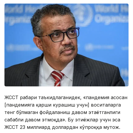
ЖССТ раҳбари таъкидлаганидек, «пандемия асосан
[пандемияга қарши курашиш учун] воситаларга
тенг бўлмаган фойдаланиш давом этаётганлиги
сабабли давом этмоқда». Бу эҳтиёжлар учун эса
ЖССТ 23 миллиард доллардан кўпроққа муҳтож.