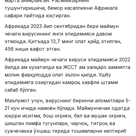
марта аниқланган. Расмийларнинг
тушунтиришича, бемор касалликни Африкага
сафари пайтида юқтирган.
Африкада 2023 йил сентябридан бери маймун
чечаги вирусининг янги эпидемияси давом
этмоқда. Қитъада 13,7 минг ҳолат қайд этилган,
456 киши вафот этган.
Африкада маймун чечаги вируси эпидемияси 2022
йилда ҳам кузатилди ва ЖССТ ҳам халқаро аҳамиятга
молик фавқулодда ҳолат эълон қилди. Ушбу
эпидемияга ҳозиргидан камроқ хавфли штамм
сабаб бўлган.
Маълумот учун, вируснинг биринчи аломатлари 5-
21 кун ичида намоён бўлади. Маймунчечак одатда
юқори иситма, бош оғриғи, бел ва мушак оғриғи,
шишган лимфа тугунлари, чарчоқ, титроқ ва
сувчечакка ўхшаш терида тошмаларни келтириб