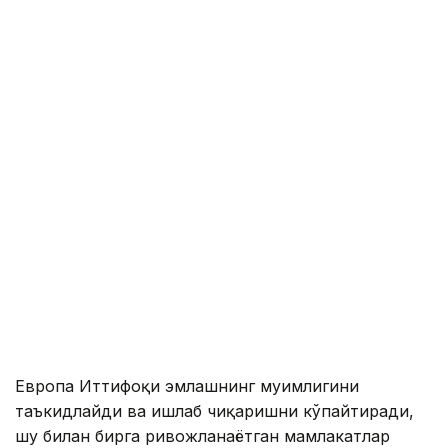
Европа Иттифоқи эмлашнинг муҳимлигини
таъкидлайди ва ишлаб чиқаришни кўпайтиради,
шу билан бирга ривожланаётган мамлакатлар