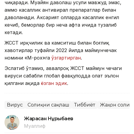
чиқаради. Муайян даволаш усули мавжуд эмас,
аммо касаллик антивирал препаратлар билан
даволанади. Аксарият ҳолларда касаллик енгил
кечиб, беморлар бир неча ҳафта ичида тузалиб
кетади.
ЖССТ ирқчилик ва камситиш билан боғлиқ
хавотирлар туфайли 2022 йилда маймунчечак
номини «М-pox»га
ўзгартирган
.
Эслатиб ўтамиз, аввалроқ ЖССТ маймун чечаги
вируси сабабли глобал фавқулодда ҳолат эълон
қилгани ҳақида
ёзган эдик
.
Вирус
Соғлиқни сақлаш
Тиббиёт
Жаҳон соғлиқ
Жарасқан Нұрыбаев
Муаллиф