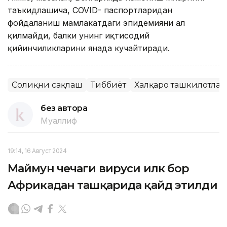
таъкидлашича, COVID- паспортларидан
фойдаланиш мамлакатдаги эпидемияни ҳал
қилмайди, балки унинг иқтисодий
қийинчиликларини янада кучайтиради.
Соғлиқни сақлаш
Тиббиёт
Халқаро ташкилотлар
без автора
Муаллиф
19:14, 16 Август 2024
Маймун чечаги вируси илк бор
Африкадан ташқарида қайд этилди