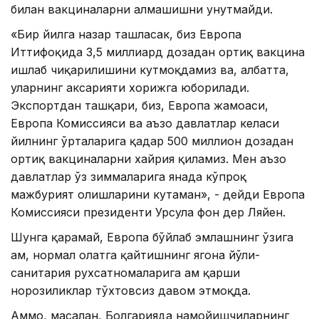
билан вакциналарни алмашишни унутмайди.
«Бир йилга назар ташласак, биз Европа
Иттифоқида 3,5 миллиард дозадан ортиқ вакцина
ишлаб чиқарилишини кутмоқдамиз ва, албатта,
уларнинг аксарияти хорижга юборилади.
Экспортдан ташқари, биз, Европа жамоаси,
Европа Комиссияси ва аъзо давлатлар келаси
йилнинг ўрталарига қадар 500 миллион дозадан
ортиқ вакциналарни хайрия қиламиз. Мен аъзо
давлатлар ўз зиммаларига янада кўпроқ
мажбурият олишларини кутаман», - дейди Европа
Комиссияси президенти Урсула фон дер Ляйен.
Шунга қарамай, Европа бўйлаб эмлашнинг ўзига
ҳам, нормал ҳолатга қайтишнинг ягона йўли-
санитария рухсатномаларига ҳам қарши
норозиликлар тўхтовсиз давом этмоқда.
Aммо, масалан, Болгарияда намойишчиларнинг