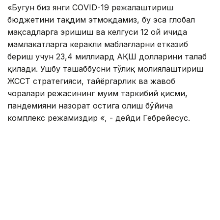
«Бугун биз янги CОVID-19 режалаштириш
бюджетини тақдим этмоқдамиз, бу эса глобал
мақсадларга эришиш ва келгуси 12 ой ичида
мамлакатларга керакли маблағларни етказиб
бериш учун 23,4 миллиард AҚШ долларини талаб
қилади. Ушбу ташаббусни тўлиқ молиялаштириш
ЖССТ стратегияси, тайёргарлик ва жавоб
чоралари режасининг муҳим таркибий қисми,
пандемияни назорат остига олиш бўйича
комплекс режамиздир «, - дейди Гебрейесус.