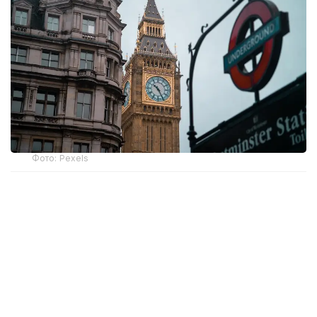
Фото: Pexels
Бошпана изловчиларни Руандага олиб келиши
керак бўлган биринчи рейс икки йил олдин амалга
ошиши керак эди. Бироқ Инсон ҳуқуқлари бўйича
Европа суди ва Буюк Британия Олий суди бу
халқаро ҳуқуққа зид эканини айтиб, ташаббусга
тўсқинлик қилди.
Гарчи консерваторлар қонунни айланиб ўтиш