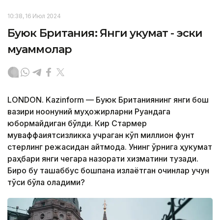
10:38, 16 Июл 2024
Буюк Британия: Янги ҳукумат - эски
муаммолар
LONDON. Kazinform — Буюк Британиянинг янги бош
вазири ноқонуний муҳожирларни Руандага
юбормайдиган бўлди. Кир Стармер
муваффақиятсизликка учраган кўп миллион фунт
стерлинг режасидан қайтмоқда. Унинг ўрнига ҳукумат
раҳбари янги чегара назорати хизматини тузади.
Бироқ бу ташаббус бошпана излаётган қочқинлар учун
тўсиқ бўла оладими?