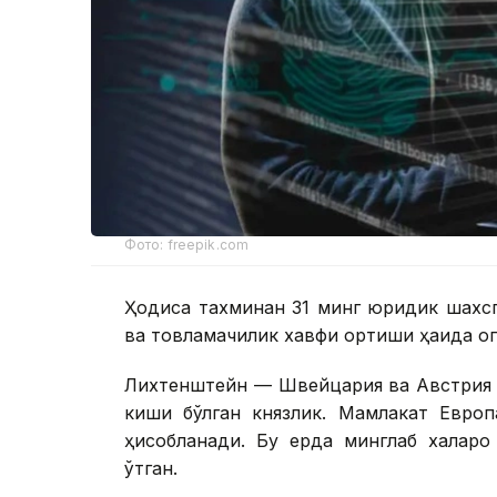
Фото: freepik.com
Ҳодиса тахминан 31 минг юридик шахсг
ва товламачилик хавфи ортиши ҳақида ог
Лихтенштейн — Швейцария ва Австрия 
киши бўлган князлик. Мамлакат Европ
ҳисобланади. Бу ерда минглаб халқар
ўтган.