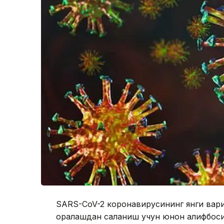
SARS-CoV-2 коронавирусининг янги вари
қоралашдан сақланиш учун юнон алифбос