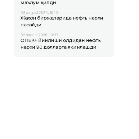
маълум қилди
03 avgust 2026, 10:10
Жаҳон биржаларида нефть нархи
пасайди
02 avgust 2026, 10:37
ОПEК+ йиғилиши олдидан нефть
нархи 90 долларга яқинлашди