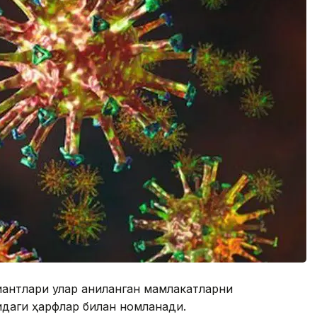
антлари улар аниқланган мамлакатларни
идаги ҳарфлар билан номланади.