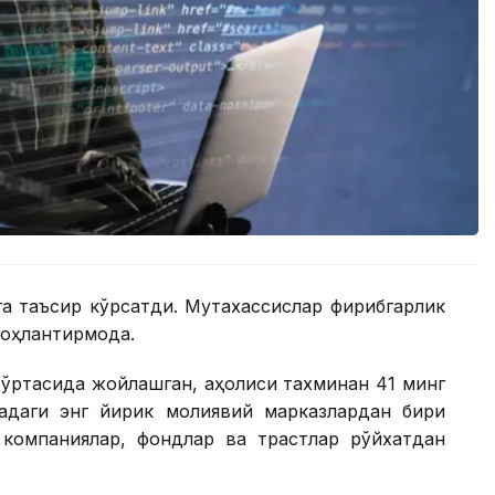
а таъсир кўрсатди. Мутахассислар фирибгарлик
оҳлантирмоқда.
ўртасида жойлашган, аҳолиси тахминан 41 минг
адаги энг йирик молиявий марказлардан бири
о компаниялар, фондлар ва трастлар рўйхатдан