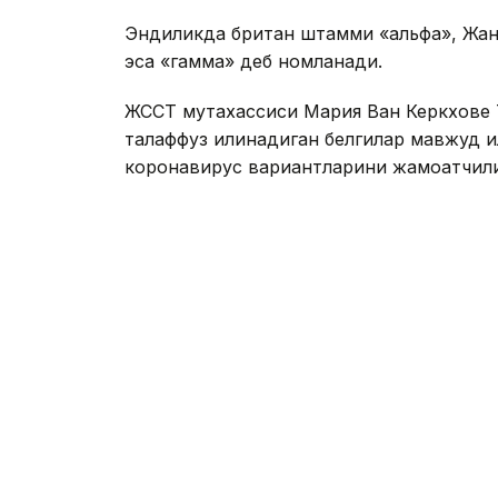
Эндиликда британ штамми «альфа», Жан
эса «гамма» деб номланади.
ЖССТ мутахассиси Мария Ван Керкхове T
талаффуз қилинадиган белгилар мавжуд 
коронавирус вариантларини жамоатчили