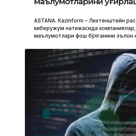
маълумотларини ўғирл
ASTANА. Кazinform – Лихтенштейн ра
киберҳужум натижасида компаниялар,
маълумотлари фош бўлганини эълон 