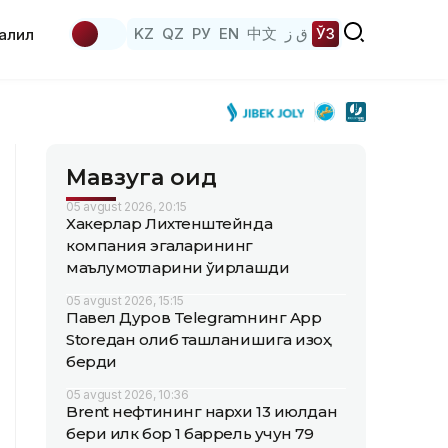
KZ
QZ
РУ
EN
中文
ق ز
ЎЗ
аҳлил
Мавзуга оид
05 avgust 2026, 20:15
Хакерлар Лихтенштейнда
компания эгаларининг
маълумотларини ўғирлашди
05 avgust 2026, 15:15
Павел Дуров Telegramнинг App
Storeдан олиб ташланишига изоҳ
берди
05 avgust 2026, 10:36
Brent нефтининг нархи 13 июлдан
бери илк бор 1 баррель учун 79