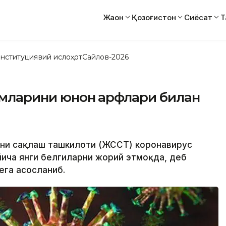
Жаҳон
Қозоғистон
Сиёсат
Т
нституциявий ислоҳот
Сайлов-2026
ларини юнон ҳарфлари билан
иқни сақлаш ташкилоти (ЖССТ) коронавирус
ича янги белгиларни жорий этмоқда, деб
eга асосланиб.