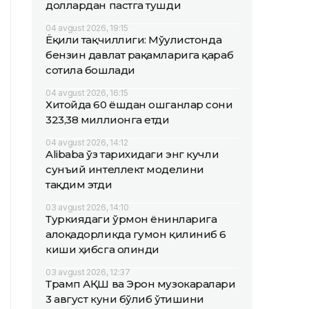
доллардан пастга тушди
04 avgust 2026, 19:15
Ёқилғи тақчиллиги: Мўғулистонда
бензин давлат рақамларига қараб
сотила бошлади
04 avgust 2026, 16:15
Хитойда 60 ёшдан ошганлар сони
323,38 миллионга етди
04 avgust 2026, 14:12
Alibaba ўз тарихидаги энг кучли
сунъий интеллект моделини
тақдим этди
03 avgust 2026, 14:10
Туркиядаги ўрмон ёнғинларига
алоқадорликда гумон қилиниб 6
киши ҳибсга олинди
03 avgust 2026, 12:37
Трамп АҚШ ва Эрон музокаралари
3 август куни бўлиб ўтишини