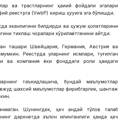
ар ва трастларнинг ҳақиқий фойдали эгалари
ий реестрга (VwbP) кириш ҳуқуқига эга бўлишди.
усда эканлигини билдирди ва ҳужум ҳолатларини
игини тиклаш чоралари кўрилаётганини айтди.
ан ташқари Швейцария, Германия, Австрия ва
 мумкин. Реестрда уларнинг исмлари, туғилган
ти ва компания ёки фонддаги роли ҳақидаги
ларнинг таъкидлашича, бундай маълумотлар
авжуд шахсий маълумотлар фирибгарлик, шантаж
кин.
нмаган. Шунингдек, ҳеч қандай тўлов талаб
нинг даркнетда эълон қилинганлиги ҳақида ҳеч