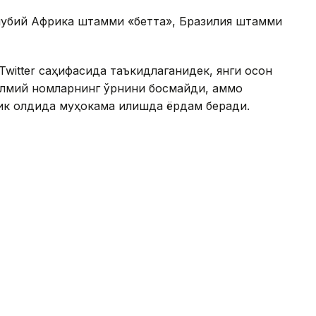
убий Африка штамми «бетта», Бразилия штамми
witter саҳифасида таъкидлаганидек, янги осон
илмий номларнинг ўрнини босмайди, аммо
к олдида муҳокама қилишда ёрдам беради.