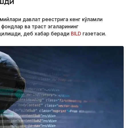
ашди
смийлари давлат реестрига кенг кўламли
 фондлар ва траст эгаларининг
қилишди, деб хабар беради
BILD
газетаси.