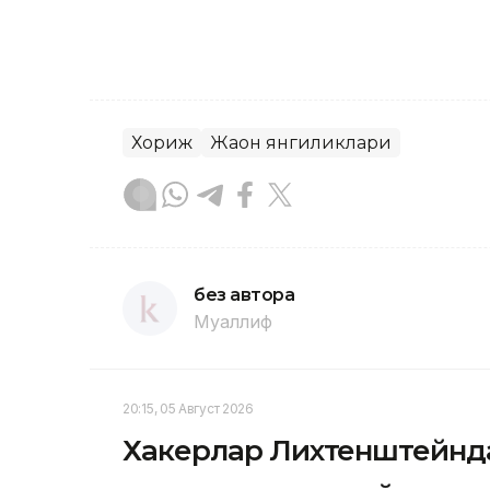
Хориж
Жаҳон янгиликлари
без автора
Муаллиф
20:15, 05 Август 2026
Хакерлар Лихтенштейнда