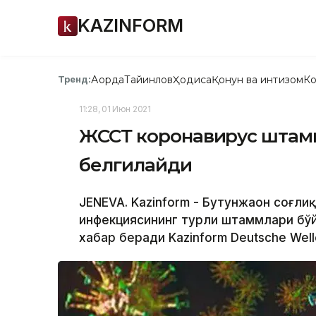
KAZINFORM
Ақорда
Тайинлов
Ҳодиса
Қонун ва интизом
Ко
Тренд:
11:28, 01 Июн 2021
ЖССТ коронавирус штамм
белгилайди
JENEVA. Kazinform - Бутунжаҳон соғл
инфекциясининг турли штаммлари бўй
хабар беради Kazinform Deutsche Well